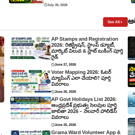
July 30, 2026
ఆర
See All
AP Stamps and Registration
2026: రిజిస్ట్రేషన్, స్టాంప్ డ్యూటీ,
మార్కెట్ విలువ & స్లాట్ బుకింగ్ పూర్తి
గైడ్
June 27, 2026
Voter Mapping 2026: ఓటర్
మ్యాపింగ్ ఎలా చేయాలి? పూర్తి
వివరాలు
June 26, 2026
AP Govt Holidays List 2026:
ఆంధ్రప్రదేశ్ ప్రభుత్వ సెలవుల పూర్తి
జాబితా 2026 – నెలవారీ హాలిడేస్
వివరాలు
June 25, 2026
Grama Ward Volunteer App &