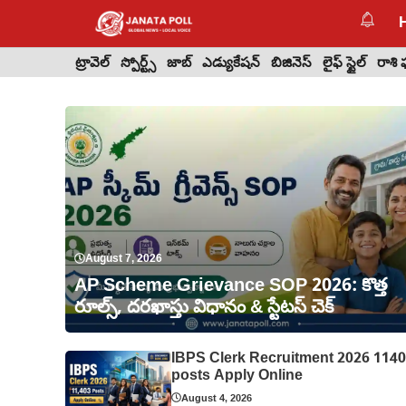
Skip
to
content
ట్రావెల్
స్పోర్ట్స్
జాబ్
ఎడ్యుకేషన్
బిజినెస్
లైఫ్ స్టైల్
రాశి
August 7, 2026
AP Scheme Grievance SOP 2026: కొత్త
రూల్స్, దరఖాస్తు విధానం & స్టేటస్ చెక్
IBPS Clerk Recruitment 2026 114
posts Apply Online
August 4, 2026