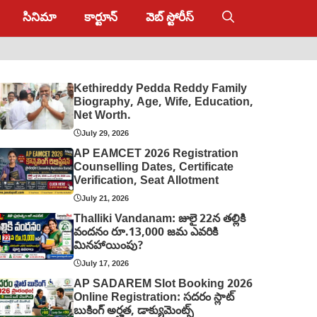
సినిమా
కార్టూన్
వెబ్ స్టోరీస్
Kethireddy Pedda Reddy Family
Biography, Age, Wife, Education,
Net Worth.
July 29, 2026
AP EAMCET 2026 Registration
Counselling Dates, Certificate
Verification, Seat Allotment
July 21, 2026
Thalliki Vandanam: జులై 22న తల్లికి
వందనం రూ.13,000 జమ ఎవరికి
మినహాయింపు?
July 17, 2026
AP SADAREM Slot Booking 2026
Online Registration: సదరం స్లాట్
బుకింగ్ అర్హత, డాక్యుమెంట్స్