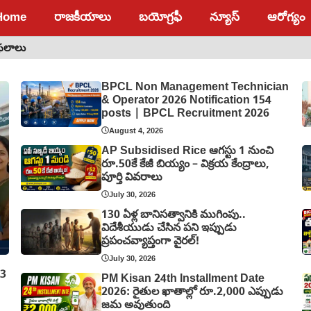
Home
రాజకీయాలు
బయోగ్రఫీ
న్యూస్
ఆరోగ్యం
 ఫలాలు
BPCL Non Management Technician
& Operator 2026 Notification 154
posts | BPCL Recruitment 2026
August 4, 2026
AP Subsidised Rice ఆగస్టు 1 నుంచి
రూ.50కే కేజీ బియ్యం – విక్రయ కేంద్రాలు,
పూర్తి వివరాలు
July 30, 2026
130 ఏళ్ల బానిసత్వానికి ముగింపు..
విదేశీయుడు చేసిన పని ఇప్పుడు
ప్రపంచవ్యాప్తంగా వైరల్!
July 30, 2026
03
PM Kisan 24th Installment Date
2026: రైతుల ఖాతాల్లో రూ.2,000 ఎప్పుడు
జమ అవుతుంది