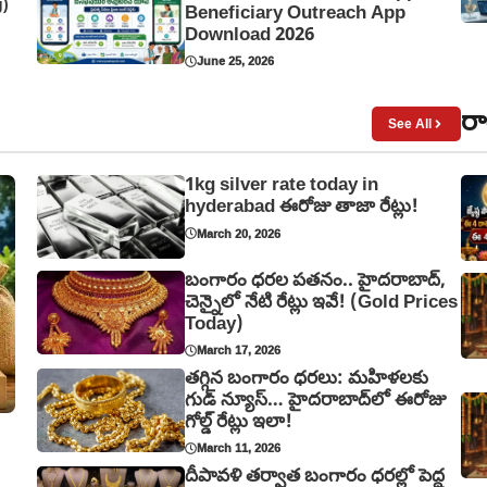
g)
Beneficiary Outreach App
Download 2026
June 25, 2026
రా
See All
1kg silver rate today in
hyderabad ఈరోజు తాజా రేట్లు!
March 20, 2026
బంగారం ధరల పతనం.. హైదరాబాద్,
చెన్నైలో నేటి రేట్లు ఇవే! (Gold Prices
Today)
March 17, 2026
తగ్గిన బంగారం ధరలు: మహిళలకు
గుడ్ న్యూస్… హైదరాబాద్‌లో ఈరోజు
గోల్డ్ రేట్లు ఇలా!
March 11, 2026
దీపావళి తర్వాత బంగారం ధరల్లో పెద్ద