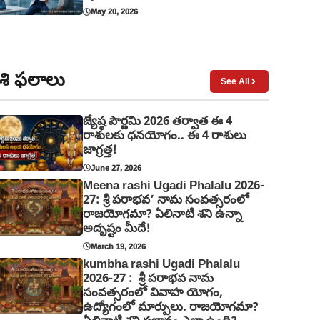
May 20, 2026
శి ఫలాలు
See All
జ్యేష్ఠ పౌర్ణమి 2026 తర్వాత ఈ 4
రాశులకు ధనయోగం.. ఈ 4 రాశులు
జాగ్రత్త!
June 27, 2026
Meena rashi Ugadi Phalalu 2026-
27: శ్రీ పరాభవ’ నామ సంవత్సరంలో
రాజయోగమా? ఏలినాటి శని ఉన్నా
అదృష్టం మీదే!
March 19, 2026
kumbha rashi Ugadi Phalalu
2026-27 : శ్రీ పరాభవ నామ
సంవత్సరంలో వివాహ యోగం,
ఉద్యోగంలో మార్పులు. రాజయోగమా?