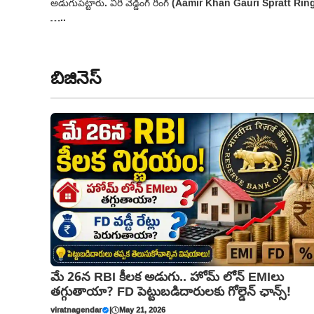
అడుగుపెట్టారు. వీరి వెడ్డింగ్ రింగ్ (Aamir Khan Gauri Spratt Rin
…..
బిజినెస్
మే 26న RBI కీలక అడుగు.. హోమ్ లోన్ EMIలు
తగ్గుతాయా? FD పెట్టుబడిదారులకు గోల్డెన్ ఛాన్స్!
viratnagendar
|
May 21, 2026