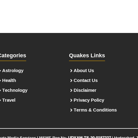
Categories
Quakes Links
Astrology
About Us
Health
Contact Us
Technology
Disclaimer
Travel
Privacy Policy
Terms & Conditions
nata Media Services | MSME Reg No:
UDYAM-TS-20-0187227
| Hyderabad, 