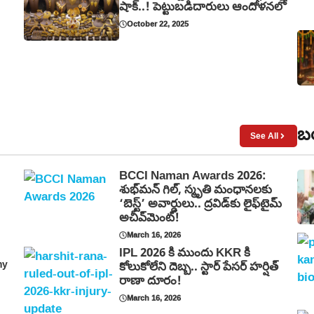
షాక్..! పెట్టుబడిదారులు ఆందోళనలో
October 22, 2025
బయ
See All
BCCI Naman Awards 2026:
శుభ్‌మన్ గిల్, స్మృతి మంధానలకు
‘బెస్ట్’ అవార్డులు.. ద్రవిడ్‌కు లైఫ్‌టైమ్
అచీవ్‌మెంట్!
March 16, 2026
IPL 2026 కి ముందు KKR కి
my
కోలుకోలేని దెబ్బ.. స్టార్ పేసర్ హర్షిత్
రాణా దూరం!
March 16, 2026