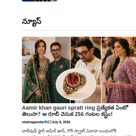
న్యూస్
Aamir khan gauri spratt ring ప్రత్యేకత ఏంటో
తెలుసా? ఆ రూబీ వెనుక 256 గంటల కష్టం!
viratnagendar
|
July 8, 2026
బాలీవుడ్ స్టార్ అమీర్ ఖాన్, గౌరీ స్ప్రాట్ వివాహ బంధంలోకి