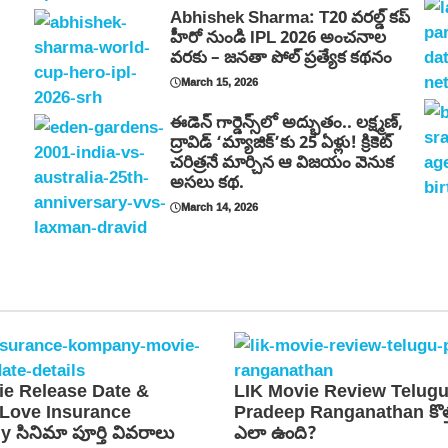
Abhishek Sharma: T20 వరల్డ్ కప్
హీరో నుండి IPL 2026 అంచనాల
వరకు – జనతా పోల్ ప్రత్యేక కథనం
March 15, 2026
ఈడెన్ గార్డెన్స్‌లో అద్భుతం.. లక్ష్మణ్,
ద్రావిడ్ ‘మ్యాజిక్’కు 25 ఏళ్లు! క్రికెట్
చరిత్రనే మార్చిన ఆ విజయం వెనుక
అసలు కథ.
March 14, 2026
ie Release Date &
LIK Movie Review Telugu
 Love Insurance
Pradeep Ranganathan కొత్
సినిమా పూర్తి వివరాలు
ఎలా ఉంది?