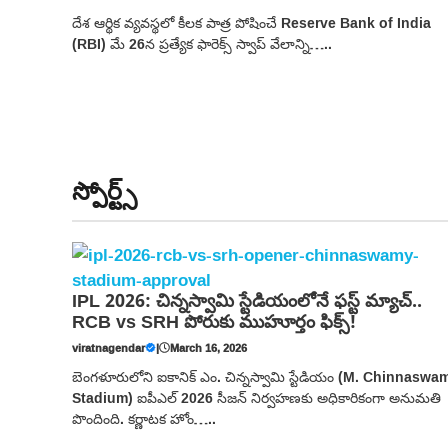
దేశ ఆర్థిక వ్యవస్థలో కీలక పాత్ర పోషించే Reserve Bank of India
(RBI) మే 26న ప్రత్యేక ఫారెక్స్ స్వాప్ వేలాన్ని…..
స్పోర్ట్స్
IPL 2026: చిన్నస్వామి స్టేడియంలోనే ఫస్ట్ మ్యాచ్..
RCB vs SRH పోరుకు ముహూర్తం ఫిక్స్!
viratnagendar
|
March 16, 2026
బెంగళూరులోని ఐకానిక్ ఎం. చిన్నస్వామి స్టేడియం (M. Chinnaswa
Stadium) ఐపీఎల్ 2026 సీజన్ నిర్వహణకు అధికారికంగా అనుమతి
పొందింది. కర్ణాటక హోం…..