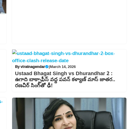
By
viratnagendar
|
March 14, 2026
Ustaad Bhagat Singh vs Dhurandhar 2 :
ఉగాది బాక్సాఫీస్ వద్ద పవన్ కళ్యాణ్ మాస్ జాతర..
రణవీర్ సింగ్‌తో ఢీ!