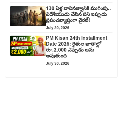
130 ఏళ్ల బానిసత్వానికి ముగింపు..
విదేశీయుడు చేసిన పని ఇప్పుడు
ప్రపంచవ్యాప్తంగా వైరల్!
July 30, 2026
PM Kisan 24th Installment
Date 2026: రైతుల ఖాతాల్లో
రూ.2,000 ఎప్పుడు జమ
అవుతుంది
July 30, 2026