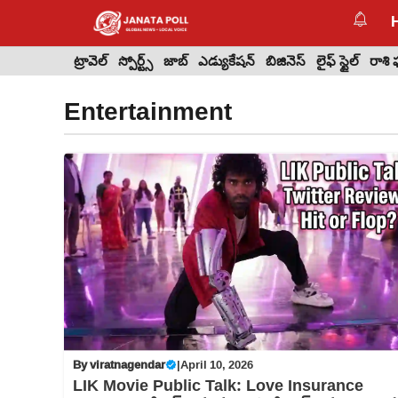
Skip
to
content
ట్రావెల్
స్పోర్ట్స్
జాబ్
ఎడ్యుకేషన్
బిజినెస్
లైఫ్ స్టైల్
రాశి
Entertainment
By
viratnagendar
|
April 10, 2026
LIK Movie Public Talk: Love Insurance