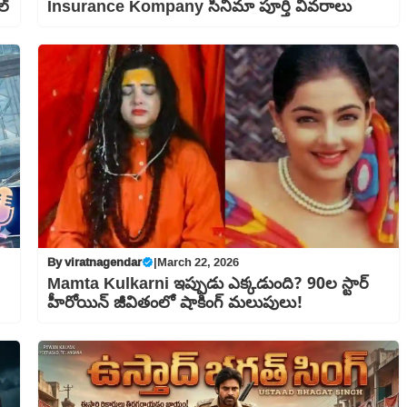
ల్
Insurance Kompany సినిమా పూర్తి వివరాలు
By
viratnagendar
|
March 22, 2026
Mamta Kulkarni ఇప్పుడు ఎక్కడుంది? 90ల స్టార్
హీరోయిన్ జీవితంలో షాకింగ్ మలుపులు!