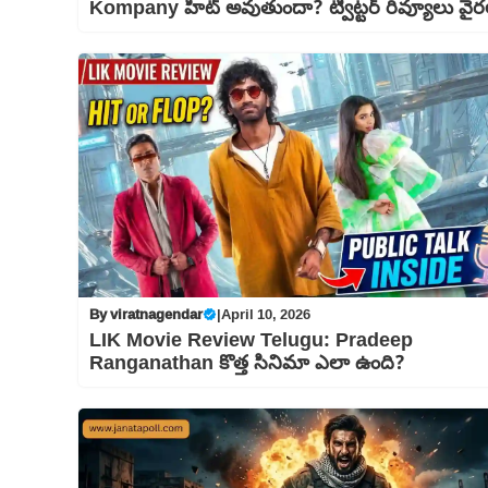
Kompany హిట్ అవుతుందా? ట్విట్టర్ రివ్యూలు వైర
By
viratnagendar
|
April 10, 2026
LIK Movie Review Telugu: Pradeep
Ranganathan కొత్త సినిమా ఎలా ఉంది?