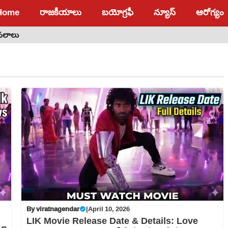
Home
రాజకీయాలు
బయోగ్రఫీ
న్యూస్
ఆరోగ్యం
 ఫలాలు
By
viratnagendar
|
April 10, 2026
LIK Movie Release Date & Details: Love