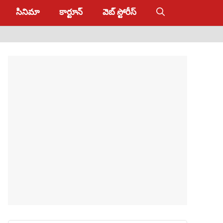
సినిమా
కార్టూన్
వెబ్ స్టోరీస్