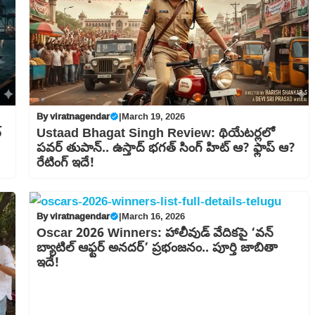
By
viratnagendar
|
March 19, 2026
్
Ustaad Bhagat Singh Review: థియేటర్లలో
పవర్ తుపాన్.. ఉస్తాద్ భగత్ సింగ్ హిట్ ఆ? ఫ్లాప్ ఆ?
రేటింగ్ ఇదే!
By
viratnagendar
|
March 16, 2026
Oscar 2026 Winners: హాలీవుడ్ వేదికపై ‘వన్
బ్యాటిల్ ఆఫ్టర్ అనదర్’ ప్రభంజనం.. పూర్తి జాబితా
ఇదే!