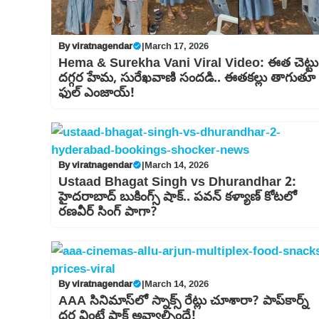
By
viratnagendar
|
March 17, 2026
Hema & Surekha Vani Viral Video: ఈత చెట్టు
దగ్గర హేమ, సురేఖవాణి సందడి.. ఈతకల్లు తాగుతూ
ఫుల్ ఎంజాయ్!
By
viratnagendar
|
March 14, 2026
Ustaad Bhagat Singh vs Dhurandhar 2:
హైదరాబాద్ బుకింగ్స్ షాక్.. పవన్ కళ్యాణ్ కోటలో
రణవీర్ సింగ్ పాగా?
By
viratnagendar
|
March 14, 2026
AAA సినిమాస్‌లో స్నాక్స్ రేట్లు చూశారా? పాప్‌కార్న్
ధర వింటే షాక్ అవ్వాల్సిందే!