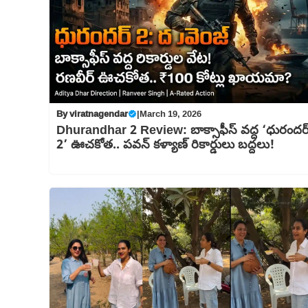
By
viratnagendar
|
March 19, 2026
Dhurandhar 2 Review: బాక్సాఫీస్ వద్ద ‘ధురందర
2’ ఊచకోత.. పవన్ కళ్యాణ్ రికార్డులు బద్దలు!