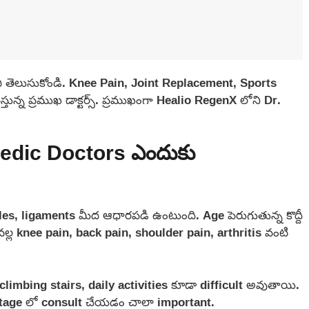
ి తెలుసుకోండి. Knee Pain, Joint Replacement, Sports
ున్న ప్రముఖ డాక్టర్స్. ప్రముఖంగా Healio RegenX లోని Dr.
edic Doctors ఎందుకు
, ligaments మీద ఆధారపడి ఉంటుంది. Age పెరుగుతున్న కొద్దీ
వల్ల knee pain, back pain, shoulder pain, arthritis వంటి
climbing stairs, daily activities కూడా difficult అవుతాయి.
 stage లో consult చేయడం చాలా important.