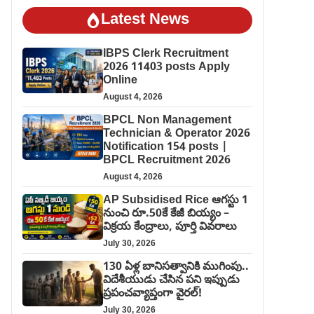
Latest News
IBPS Clerk Recruitment
2026 11403 posts Apply
Online
August 4, 2026
BPCL Non Management
Technician & Operator 2026
Notification 154 posts |
BPCL Recruitment 2026
August 4, 2026
AP Subsidised Rice ఆగస్టు 1
నుంచి రూ.50కే కేజీ బియ్యం –
విక్రయ కేంద్రాలు, పూర్తి వివరాలు
July 30, 2026
130 ఏళ్ల బానిసత్వానికి ముగింపు..
విదేశీయుడు చేసిన పని ఇప్పుడు
ప్రపంచవ్యాప్తంగా వైరల్!
July 30, 2026