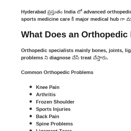
Hyderabad ప్రస్తుతం India లో advanced orthopedi
sports medicine care కి major medical hub గా మా
What Does an Orthopedic 
Orthopedic specialists mainly bones, joints, l
problems ని diagnose చేసి treat చేస్తారు.
Common Orthopedic Problems
Knee Pain
Arthritis
Frozen Shoulder
Sports Injuries
Back Pain
Spine Problems
Ligament Tears