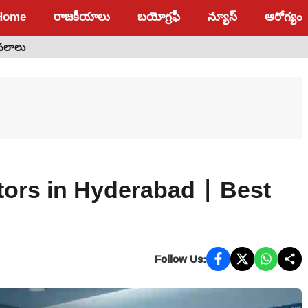
Home
రాజకీయాలు
బయోగ్రఫీ
న్యూస్
ఆరోగ్యం
 ఫలాలు
tors in Hyderabad | Best
Follow Us: