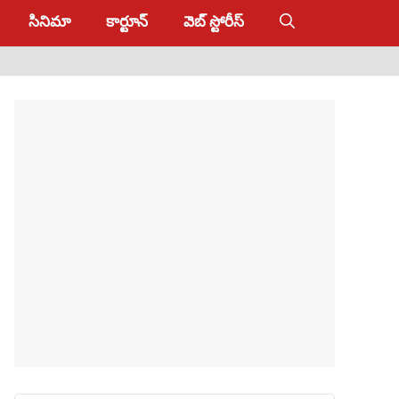
సినిమా
కార్టూన్
వెబ్ స్టోరీస్