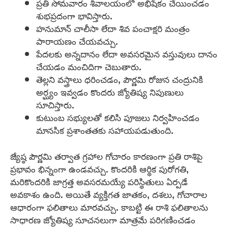
ప్రతి సోమవారం శివాలయంలో అభిషేకం చేయించడం
శుభప్రదంగా భావిస్తారు.
హనుమాన్ చాలీసా లేదా శివ పంచాక్షరి మంత్రం
పారాయణం చేయవచ్చు.
పేదలకు అన్నదానం లేదా అవసరమైన వస్తువులు దానం
చేయడం మంచిదిగా చెబుతారు.
తెల్లని వస్త్రాలు ధరించడం, పౌర్ణమి రోజున చంద్రునికి
అర్ఘ్యం ఇవ్వడం కొందరు జ్యోతిష్య నిపుణులు
సూచిస్తారు.
కుటుంబ సభ్యులతో కలిసి పూజలు నిర్వహించడం
మానసిక ప్రశాంతతకు సహాయపడుతుంది.
జ్యేష్ఠ పౌర్ణమి తర్వాత గ్రహాల గోచారం కారణంగా ప్రతి రాశిపై
ప్రభావం భిన్నంగా ఉండవచ్చు. కొందరికి ఆర్థిక పురోగతి,
మరికొందరికి జాగ్రత్త అవసరమయ్యే పరిస్థితులు ఏర్పడే
అవకాశం ఉంది. అయితే వ్యక్తిగత జాతకం, దశలు, గోచారాల
ఆధారంగా ఫలితాలు మారవచ్చు. కాబట్టి ఈ రాశి ఫలితాలను
సాధారణ జ్యోతిష్య సూచనలుగా మాత్రమే పరిగణించడం