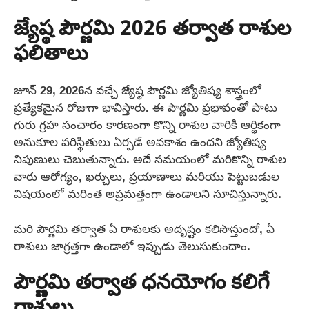
జ్యేష్ఠ పౌర్ణమి 2026 తర్వాత రాశుల
ఫలితాలు
జూన్ 29, 2026న వచ్చే జ్యేష్ఠ పౌర్ణమి జ్యోతిష్య శాస్త్రంలో
ప్రత్యేకమైన రోజుగా భావిస్తారు. ఈ పౌర్ణమి ప్రభావంతో పాటు
గురు గ్రహ సంచారం కారణంగా కొన్ని రాశుల వారికి ఆర్థికంగా
అనుకూల పరిస్థితులు ఏర్పడే అవకాశం ఉందని జ్యోతిష్య
నిపుణులు చెబుతున్నారు. అదే సమయంలో మరికొన్ని రాశుల
వారు ఆరోగ్యం, ఖర్చులు, ప్రయాణాలు మరియు పెట్టుబడుల
విషయంలో మరింత అప్రమత్తంగా ఉండాలని సూచిస్తున్నారు.
మరి పౌర్ణమి తర్వాత ఏ రాశులకు అదృష్టం కలిసొస్తుందో, ఏ
రాశులు జాగ్రత్తగా ఉండాలో ఇప్పుడు తెలుసుకుందాం.
పౌర్ణమి తర్వాత ధనయోగం కలిగే
రాశులు