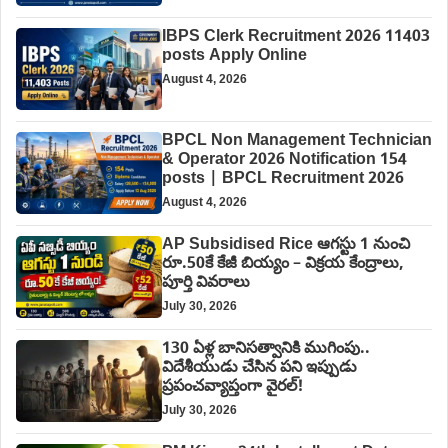
IBPS Clerk Recruitment 2026 11403
posts Apply Online
August 4, 2026
BPCL Non Management Technician
& Operator 2026 Notification 154
posts | BPCL Recruitment 2026
August 4, 2026
AP Subsidised Rice ఆగస్టు 1 నుంచి
రూ.50కే కేజీ బియ్యం – విక్రయ కేంద్రాలు,
పూర్తి వివరాలు
July 30, 2026
130 ఏళ్ల బానిసత్వానికి ముగింపు..
విదేశీయుడు చేసిన పని ఇప్పుడు
ప్రపంచవ్యాప్తంగా వైరల్!
July 30, 2026