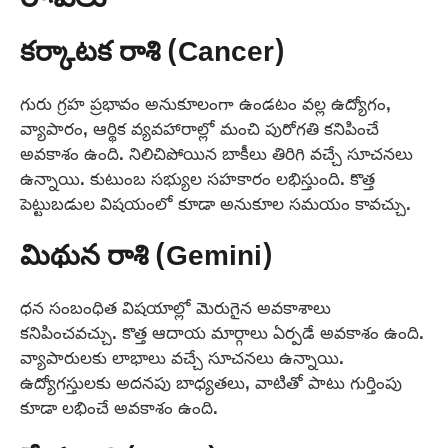
కర్కాటక రాశి (Cancer)
గురు గ్రహ ప్రభావం అనుకూలంగా ఉండటం వల్ల ఉద్యోగం,
వ్యాపారం, ఆర్థిక వ్యవహారాల్లో మంచి పురోగతి కనిపించే
అవకాశం ఉంది. నిలిచిపోయిన బాకీలు తిరిగి వచ్చే సూచనలు
ఉన్నాయి. కుటుంబ సభ్యుల సహకారం లభిస్తుంది. కొత్త
పెట్టుబడుల విషయంలో కూడా అనుకూల సమయం కావచ్చు.
మిథున రాశి (Gemini)
ధన సంబంధిత విషయాల్లో మెరుగైన అవకాశాలు
కనిపించవచ్చు. కొత్త ఆదాయ మార్గాలు ఏర్పడే అవకాశం ఉంది.
వ్యాపారులకు లాభాలు వచ్చే సూచనలు ఉన్నాయి.
ఉద్యోగస్తులకు అదనపు బాధ్యతలు, వాటితో పాటు గుర్తింపు
కూడా లభించే అవకాశం ఉంది.