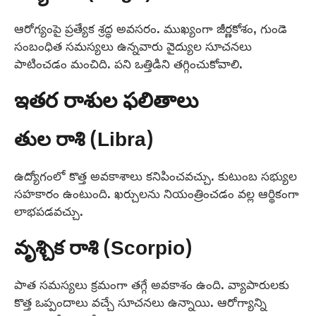
ఆరోగ్యంపై ప్రత్యేక శ్రద్ధ అవసరం. ముఖ్యంగా జీర్ణకోశం, గుండె
సంబంధిత సమస్యలు ఉన్నవారు వైద్యుల సూచనలు
పాటించడం మంచిది. పని ఒత్తిడిని తగ్గించుకోవాలి.
ఇతర రాశుల ఫలితాలు
తుల రాశి (Libra)
ఉద్యోగంలో కొత్త అవకాశాలు కనిపించవచ్చు. కుటుంబ సభ్యుల
సహకారం ఉంటుంది. ఖర్చులను నియంత్రించడం వల్ల ఆర్థికంగా
లాభపడవచ్చు.
వృశ్చిక రాశి (Scorpio)
పాత సమస్యలు క్రమంగా తగ్గే అవకాశం ఉంది. వ్యాపారులకు
కొత్త ఒప్పందాలు వచ్చే సూచనలు ఉన్నాయి. ఆరోగ్యాన్ని