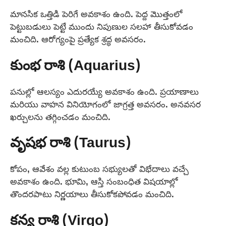
మానసిక ఒత్తిడి పెరిగే అవకాశం ఉంది. పెద్ద మొత్తంలో
పెట్టుబడులు పెట్టే ముందు నిపుణుల సలహా తీసుకోవడం
మంచిది. ఆరోగ్యంపై ప్రత్యేక శ్రద్ధ అవసరం.
కుంభ రాశి (Aquarius)
పనుల్లో ఆలస్యం ఎదురయ్యే అవకాశం ఉంది. ప్రయాణాలు
మరియు వాహన వినియోగంలో జాగ్రత్త అవసరం. అనవసర
ఖర్చులను తగ్గించడం మంచిది.
వృషభ రాశి (Taurus)
కోపం, ఆవేశం వల్ల కుటుంబ సభ్యులతో విభేదాలు వచ్చే
అవకాశం ఉంది. భూమి, ఆస్తి సంబంధిత విషయాల్లో
తొందరపాటు నిర్ణయాలు తీసుకోకపోవడం మంచిది.
కన్య రాశి (Virgo)