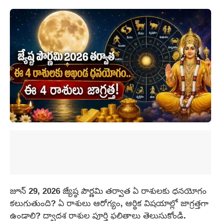
జూన్ 29, 2026 జ్యేష్ఠ పౌర్ణమి తర్వాత ఏ రాశులకు ధనయోగం
కలుగుతుంది? ఏ రాశులు ఆరోగ్యం, ఆర్థిక విషయాల్లో జాగ్రత్తగా
ఉండాలి? ద్వాదశ రాశుల పూర్తి ఫలితాలు తెలుసుకోండి.