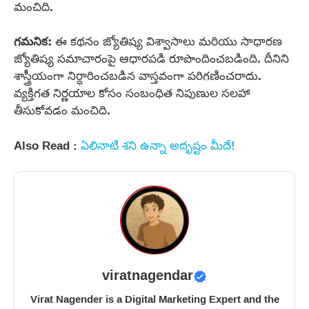
మంచిది.
గమనిక:
ఈ కథనం జ్యోతిష్య విశ్వాసాలు మరియు సాధారణ
జ్యోతిష్య సమాచారంపై ఆధారపడి రూపొందించబడింది. దీనిని
శాస్త్రీయంగా నిర్ధారించబడిన వాస్తవంగా పరిగణించరాదు.
వ్యక్తిగత నిర్ణయాల కోసం సంబంధిత నిపుణుల సలహా
తీసుకోవడం మంచిది.
Also Read :
ఏలినాటి శని ఉన్నా అదృష్టం మీదే!
viratnagendar
Virat Nagender is a Digital Marketing Expert and the