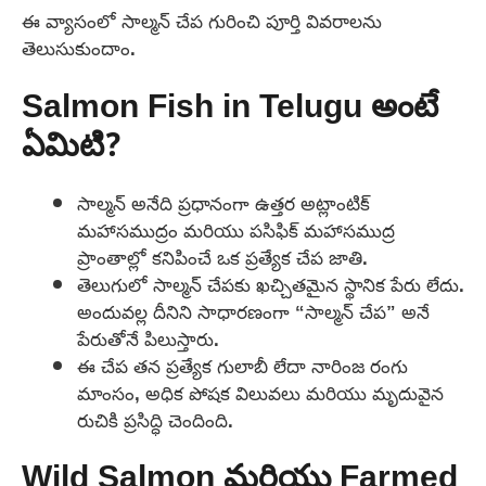
ఈ వ్యాసంలో సాల్మన్ చేప గురించి పూర్తి వివరాలను
తెలుసుకుందాం.
Salmon Fish in Telugu అంటే
ఏమిటి?
సాల్మన్ అనేది ప్రధానంగా ఉత్తర అట్లాంటిక్
మహాసముద్రం మరియు పసిఫిక్ మహాసముద్ర
ప్రాంతాల్లో కనిపించే ఒక ప్రత్యేక చేప జాతి.
తెలుగులో సాల్మన్ చేపకు ఖచ్చితమైన స్థానిక పేరు లేదు.
అందువల్ల దీనిని సాధారణంగా “సాల్మన్ చేప” అనే
పేరుతోనే పిలుస్తారు.
ఈ చేప తన ప్రత్యేక గులాబీ లేదా నారింజ రంగు
మాంసం, అధిక పోషక విలువలు మరియు మృదువైన
రుచికి ప్రసిద్ధి చెందింది.
Wild Salmon మరియు Farmed