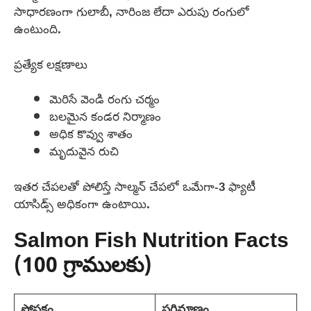
సాధారణంగా గులాబీ, నారింజ లేదా ఎరుపు రంగులో
ఉంటుంది.
ప్రత్యేక లక్షణాలు
మెరిసే వెండి రంగు చర్మం
బలమైన కండర నిర్మాణం
అధిక కొవ్వు శాతం
మృదువైన రుచి
ఇతర చేపలతో పోలిస్తే సాల్మన్ చేపలో ఒమేగా-3 ఫ్యాటీ
యాసిడ్స్ అధికంగా ఉంటాయి.
Salmon Fish Nutrition Facts
(100 గ్రాములకు)
పోషకం
పరిమాణం