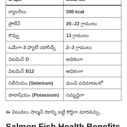
క్యాలరీలు
208 kcal
ప్రోటీన్
20–22 గ్రాములు
కొవ్వు
13 గ్రాములు
ఒమేగా-3 ఫ్యాటీ యాసిడ్స్
2–3 గ్రాములు
విటమిన్ D
అధికంగా
విటమిన్ B12
అధికంగా
సెలీనియం (Selenium)
మంచి పరిమాణంలో
పొటాషియం (Potassium)
సమృద్ధిగా
ఈ విలువలు సాల్మన్ రకాన్ని బట్టి కొద్దిగా మారవచ్చు.