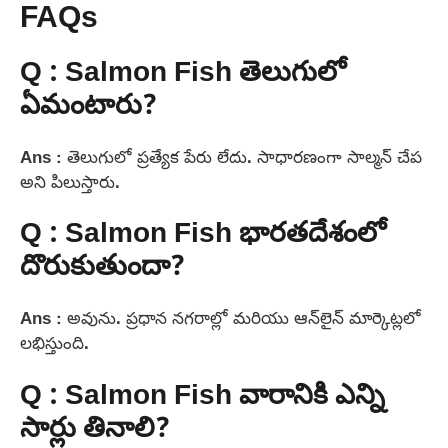
FAQs
Q : Salmon Fish తెలుగులో
ఏమంటారు?
Ans : తెలుగులో ప్రత్యేక పేరు లేదు. సాధారణంగా సాల్మన్ చేప
అని పిలుస్తారు.
Q : Salmon Fish భారతదేశంలో
దొరుకుతుందా?
Ans : అవును. ప్రధాన నగరాల్లో మరియు ఆన్‌లైన్ మార్కెట్లలో
లభిస్తుంది.
Q : Salmon Fish వారానికి ఎన్ని
సార్లు తినాలి?