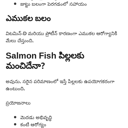
జుట్టు బలంగా పెరగడంలో సహాయం
ఎముకల బలం
విటమిన్-D మరియు ప్రోటీన్ కారణంగా ఎముకల ఆరోగ్యానికి
మేలు చేస్తుంది.
Salmon Fish పిల్లలకు
మంచిదేనా?
అవును. సరైన పరిమాణంలో ఇస్తే పిల్లలకు ఉపయోగకరంగా
ఉంటుంది.
ప్రయోజనాలు
మెదడు అభివృద్ధి
కంటి ఆరోగ్యం