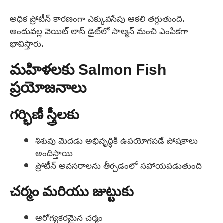
అధిక ప్రోటీన్ కారణంగా ఎక్కువసేపు ఆకలి తగ్గుతుంది.
అందువల్ల వెయిట్ లాస్ డైట్‌లో సాల్మన్ మంచి ఎంపికగా
భావిస్తారు.
మహిళలకు Salmon Fish
ప్రయోజనాలు
గర్భిణీ స్త్రీలకు
శిశువు మెదడు అభివృద్ధికి ఉపయోగపడే పోషకాలు
అందిస్తాయి
ప్రోటీన్ అవసరాలను తీర్చడంలో సహాయపడుతుంది
చర్మం మరియు జుట్టుకు
ఆరోగ్యకరమైన చర్మం