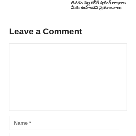
తినడం వల్ల కలిగే షాకింగ్ లాభాలు –
మీరు ఊహించని ప్రయోజనాలు
Leave a Comment
Comment
Name