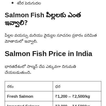
శరీర పెరుగుదల
Salmon Fish పిల్లలకు ఎంత
ఇవ్వాలి?
పిల్లల వయస్సు మరియు వైద్యుల సూచనల ప్రకారం పరిమిత
మోతాదులో ఇవ్వాలి.
Salmon Fish Price in India
భారతదేశంలో సాల్మన్ చేప ఎక్కువగా దిగుమతి
చేయబడుతుంది.
రకం
ధర
Fresh Salmon
₹1,200 – ₹2,500/kg