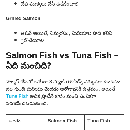
చేప ముక్కలు వేసి ఉడికించాలి
Grilled Salmon
ఆలివ్ ఆయిల్, నిమ్మరసం, మిరియాల పొడి కలిపి
గ్రిల్ చేయాలి
Salmon Fish vs Tuna Fish –
ఏది మంచిది?
సాల్మన్ చేపలో ఒమేగా-3 ఫ్యాటీ యాసిడ్స్ ఎక్కువగా ఉండటం
వల్ల గుండె మరియు మెదడు ఆరోగ్యానికి ఉత్తమం, అయితే
Tuna Fish
అధిక ప్రోటీన్ కోసం మంచి ఎంపికగా
పరిగణించబడుతుంది.
అంశం
Salmon Fish
Tuna Fish