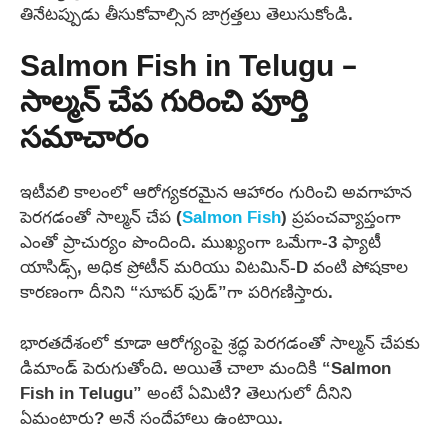
తినేటప్పుడు తీసుకోవాల్సిన జాగ్రత్తలు తెలుసుకోండి.
Salmon Fish in Telugu –
సాల్మన్ చేప గురించి పూర్తి
సమాచారం
ఇటీవలి కాలంలో ఆరోగ్యకరమైన ఆహారం గురించి అవగాహన
పెరగడంతో సాల్మన్ చేప (
Salmon Fish
) ప్రపంచవ్యాప్తంగా
ఎంతో ప్రాచుర్యం పొందింది. ముఖ్యంగా ఒమేగా-3 ఫ్యాటీ
యాసిడ్స్, అధిక ప్రోటీన్ మరియు విటమిన్-D వంటి పోషకాల
కారణంగా దీనిని “సూపర్ ఫుడ్”గా పరిగణిస్తారు.
భారతదేశంలో కూడా ఆరోగ్యంపై శ్రద్ధ పెరగడంతో సాల్మన్ చేపకు
డిమాండ్ పెరుగుతోంది. అయితే చాలా మందికి “Salmon
Fish in Telugu” అంటే ఏమిటి? తెలుగులో దీనిని
ఏమంటారు? అనే సందేహాలు ఉంటాయి.