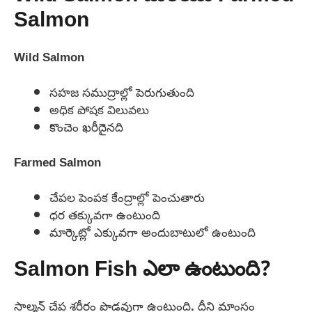
Salmon
Wild Salmon
సహజ సముద్రాల్లో పెరుగుతుంది
అధిక పోషక విలువలు
కొంచెం ఖరీదైనది
Farmed Salmon
చేపల పెంపక కేంద్రాల్లో పెంచుతారు
ధర తక్కువగా ఉంటుంది
మార్కెట్లో ఎక్కువగా అందుబాటులో ఉంటుంది
Salmon Fish ఎలా ఉంటుంది?
సాల్మన్ చేప శరీరం పొడవుగా ఉంటుంది. దీని మాంసం