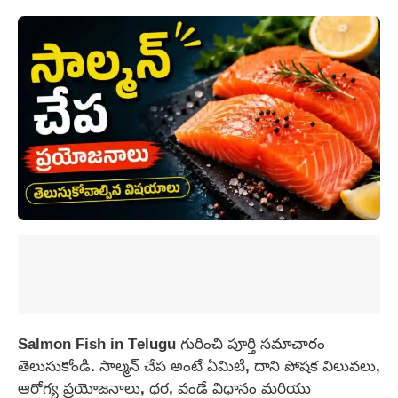
Salmon Fish in Telugu గురించి పూర్తి సమాచారం
తెలుసుకోండి. సాల్మన్ చేప అంటే ఏమిటి, దాని పోషక విలువలు,
ఆరోగ్య ప్రయోజనాలు, ధర, వండే విధానం మరియు