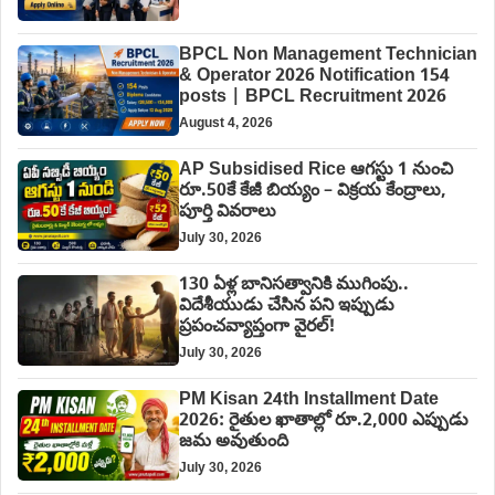
BPCL Non Management Technician
& Operator 2026 Notification 154
posts | BPCL Recruitment 2026
August 4, 2026
AP Subsidised Rice ఆగస్టు 1 నుంచి
రూ.50కే కేజీ బియ్యం – విక్రయ కేంద్రాలు,
పూర్తి వివరాలు
July 30, 2026
130 ఏళ్ల బానిసత్వానికి ముగింపు..
విదేశీయుడు చేసిన పని ఇప్పుడు
ప్రపంచవ్యాప్తంగా వైరల్!
July 30, 2026
PM Kisan 24th Installment Date
2026: రైతుల ఖాతాల్లో రూ.2,000 ఎప్పుడు
జమ అవుతుంది
July 30, 2026