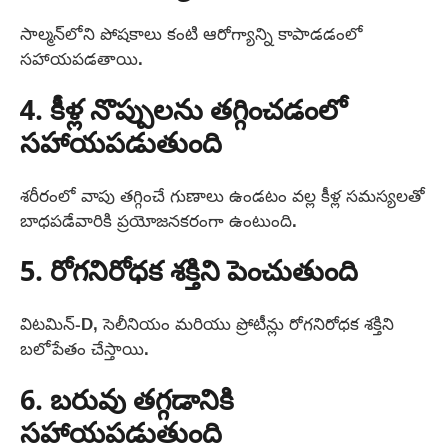
సాల్మన్‌లోని పోషకాలు కంటి ఆరోగ్యాన్ని కాపాడడంలో
సహాయపడతాయి.
4. కీళ్ల నొప్పులను తగ్గించడంలో
సహాయపడుతుంది
శరీరంలో వాపు తగ్గించే గుణాలు ఉండటం వల్ల కీళ్ల సమస్యలతో
బాధపడేవారికి ప్రయోజనకరంగా ఉంటుంది.
5. రోగనిరోధక శక్తిని పెంచుతుంది
విటమిన్-D, సెలీనియం మరియు ప్రోటీన్లు రోగనిరోధక శక్తిని
బలోపేతం చేస్తాయి.
6. బరువు తగ్గడానికి
సహాయపడుతుంది