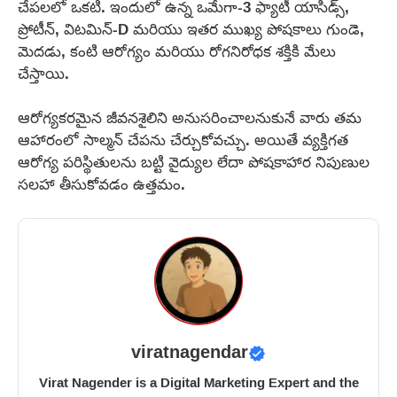
చేపలలో ఒకటి. ఇందులో ఉన్న ఒమేగా-3 ఫ్యాటీ యాసిడ్స్,
ప్రోటీన్, విటమిన్-D మరియు ఇతర ముఖ్య పోషకాలు గుండె,
మెదడు, కంటి ఆరోగ్యం మరియు రోగనిరోధక శక్తికి మేలు
చేస్తాయి.
ఆరోగ్యకరమైన జీవనశైలిని అనుసరించాలనుకునే వారు తమ
ఆహారంలో సాల్మన్ చేపను చేర్చుకోవచ్చు. అయితే వ్యక్తిగత
ఆరోగ్య పరిస్థితులను బట్టి వైద్యుల లేదా పోషకాహార నిపుణుల
సలహా తీసుకోవడం ఉత్తమం.
viratnagendar
Virat Nagender is a Digital Marketing Expert and the