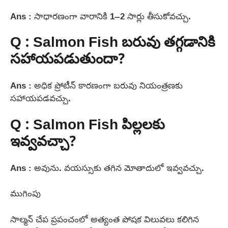
Ans : సాధారణంగా వారానికి 1–2 సార్లు తీసుకోవచ్చు.
Q : Salmon Fish బరువు తగ్గడానికి
సహాయపడుతుందా?
Ans : అధిక ప్రోటీన్ కారణంగా బరువు నియంత్రణకు
సహాయపడవచ్చు.
Q : Salmon Fish పిల్లలకు
ఇవ్వవచ్చా?
Ans : అవును. వయస్సుకు తగిన మోతాదులో ఇవ్వవచ్చు.
ముగింపు
సాల్మన్ చేప ప్రపంచంలో అత్యంత పోషక విలువలు కలిగిన