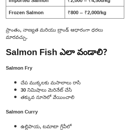
Imported Salmon
₹2,000 – ₹4,500/kg
Frozen Salmon
₹800 – ₹2,000/kg
ప్రాంతం, నాణ్యత మరియు బ్రాండ్ ఆధారంగా ధరలు
మారవచ్చు.
Salmon Fish ఎలా వండాలి?
Salmon Fry
చేప ముక్కలకు మసాలాలు రాసి
30 నిమిషాలు మెరినేట్ చేసి
తక్కువ నూనెలో వేయించాలి
Salmon Curry
ఉల్లిపాయ, టమాటా గ్రేవీలో