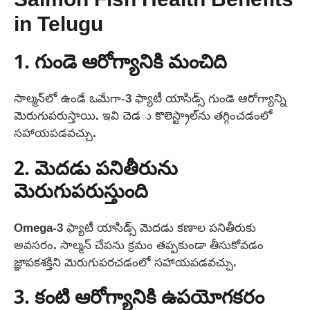
Salmon Fish Health Benefits
in Telugu
1. గుండె ఆరోగ్యానికి మంచిది
సాల్మన్‌లో ఉండే ఒమేగా-3 ఫ్యాటీ యాసిడ్స్ గుండె ఆరోగ్యాన్ని
మెరుగుపరుస్తాయి. ఇవి చెడు కొలెస్ట్రాల్‌ను తగ్గించడంలో
సహాయపడవచ్చు.
2. మెదడు పనితీరును
మెరుగుపరుస్తుంది
Omega-3 ఫ్యాటీ యాసిడ్స్ మెదడు కణాల పనితీరుకు
అవసరం. సాల్మన్ చేపను క్రమం తప్పకుండా తీసుకోవడం
జ్ఞాపకశక్తిని మెరుగుపరచడంలో సహాయపడవచ్చు.
3. కంటి ఆరోగ్యానికి ఉపయోగకరం