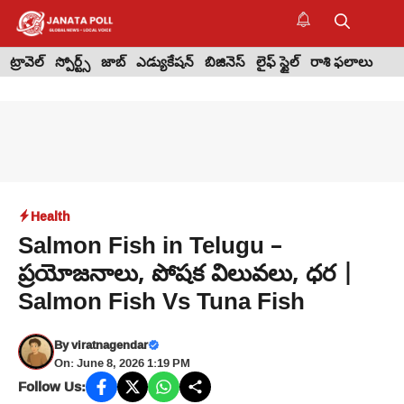
Skip
to
M
content
ట్రావెల్
స్పోర్ట్స్
జాబ్
ఎడ్యుకేషన్
బిజినెస్
లైఫ్ స్టైల్
రాశి ఫలాలు
Health
Salmon Fish in Telugu –
ప్రయోజనాలు, పోషక విలువలు, ధర |
Salmon Fish Vs Tuna Fish
By
viratnagendar
On: June 8, 2026 1:19 PM
Follow Us: