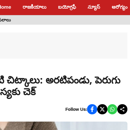
Home
రాజకీయాలు
బయోగ్రఫీ
న్యూస్
ఆరోగ్యం
 ఫలాలు
 చిట్కాలు: అరటిపండు, పెరుగు
్యకు చెక్
Follow Us: