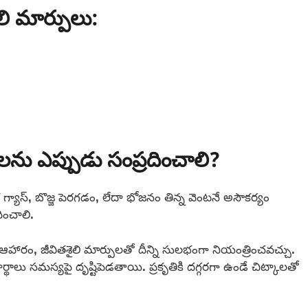
ి మార్పులు:
ులను ఎప్పుడు సంప్రదించాలి?
ధిక గ్యాస్, బొజ్జ పెరగడం, లేదా భోజనం తిన్న వెంటనే అసౌకర్యం
ించాలి.
ారం, జీవితశైలి మార్పులతో దీన్ని సులభంగా నియంత్రించవచ్చు.
లు సమస్యపై దృష్టిపెడతాయి. ప్రకృతికి దగ్గరగా ఉండే చిట్కాలతో