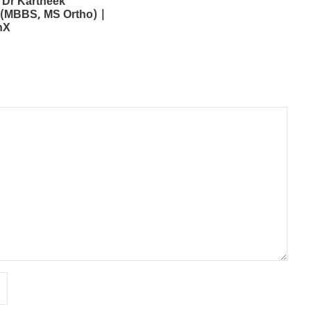
 Dr Kartheek
 (MBBS, MS Ortho) |
nX