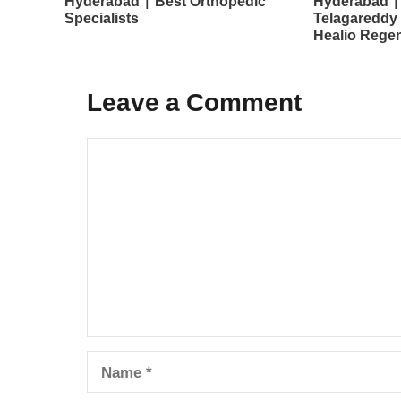
Hyderabad | Best Orthopedic
Hyderabad |
Specialists
Telagareddy
Healio Rege
Leave a Comment
Comment
Name