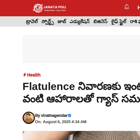
Skip
to
content
ట్రావెల్
స్పోర్ట్స్
జాబ్
ఎడ్యుకేషన్
బిజినెస్
లైఫ్ స్టైల్
రాశి
Health
Flatulence నివారణకు ఇంటి
వంటి ఆహారాలతో గ్యాస్ సమస
By
viratnagendar
On: August 6, 2025 4:34 AM