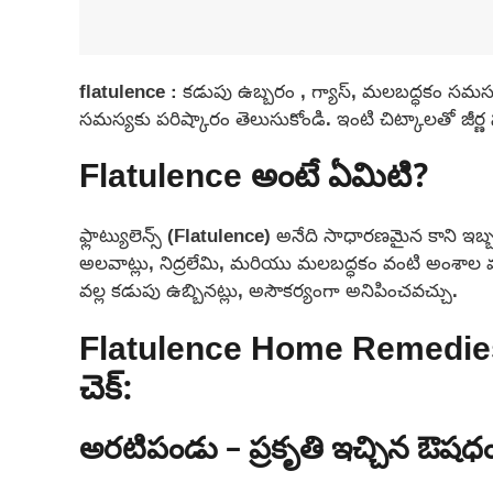
flatulence : కడుపు ఉబ్బరం , గ్యాస్, మలబద్ధకం సమస్
సమస్యకు పరిష్కారం తెలుసుకోండి. ఇంటి చిట్కాలతో జీర్ణ 
Flatulence అంటే ఏమిటి?
ఫ్లాట్యులెన్స్ (Flatulence) అనేది సాధారణమైన కాని ఇ
అలవాట్లు, నిద్రలేమి, మరియు మలబద్ధకం వంటి అంశాల వ
వల్ల కడుపు ఉబ్బినట్లు, అసౌకర్యంగా అనిపించవచ్చు.
Flatulence Home Remedies ఇంట
చెక్:
అరటిపండు – ప్రకృతి ఇచ్చిన ఔషధ