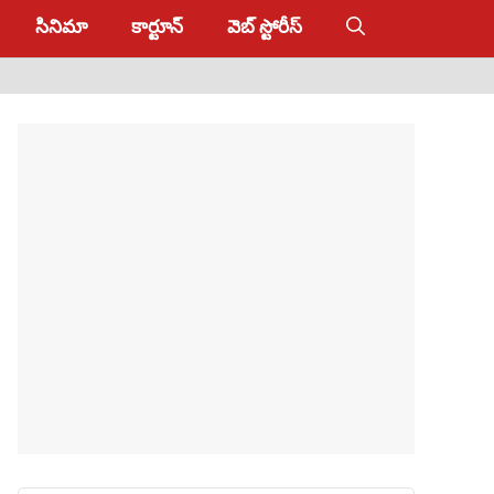
సినిమా
కార్టూన్
వెబ్ స్టోరీస్