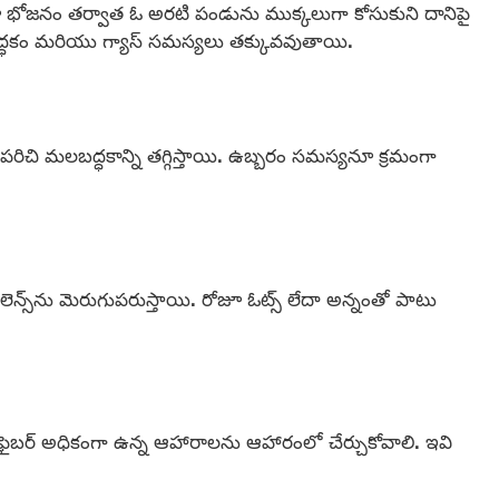
ూ భోజనం తర్వాత ఓ అరటి పండును ముక్కలుగా కోసుకుని దానిపై
మలబద్ధకం మరియు గ్యాస్ సమస్యలు తక్కువవుతాయి.
పరిచి మలబద్ధకాన్ని తగ్గిస్తాయి. ఉబ్బరం సమస్యనూ క్రమంగా
్యాలెన్స్‌ను మెరుగుపరుస్తాయి. రోజూ ఓట్స్ లేదా అన్నంతో పాటు
ి ఫైబర్ అధికంగా ఉన్న ఆహారాలను ఆహారంలో చేర్చుకోవాలి. ఇవి