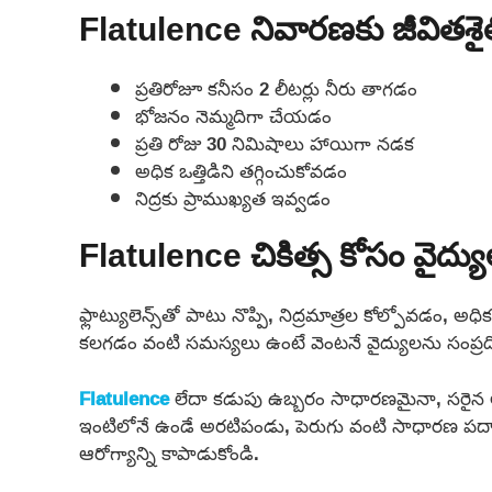
Flatulence నివారణకు జీవితశైల
ప్రతిరోజూ కనీసం 2 లీటర్లు నీరు తాగడం
భోజనం నెమ్మదిగా చేయడం
ప్రతి రోజు 30 నిమిషాలు హాయిగా నడక
అధిక ఒత్తిడిని తగ్గించుకోవడం
నిద్రకు ప్రాముఖ్యత ఇవ్వడం
Flatulence చికిత్స కోసం వైద్య
ఫ్లాట్యులెన్స్‌తో పాటు నొప్పి, నిద్రమాత్రల కోల్పోవడం, అ
కలగడం వంటి సమస్యలు ఉంటే వెంటనే వైద్యులను సంప్రద
Flatulence
లేదా కడుపు ఉబ్బరం సాధారణమైనా, సరైన ఆహ
ఇంటిలోనే ఉండే అరటిపండు, పెరుగు వంటి సాధారణ పదార్థా
ఆరోగ్యాన్ని కాపాడుకోండి.