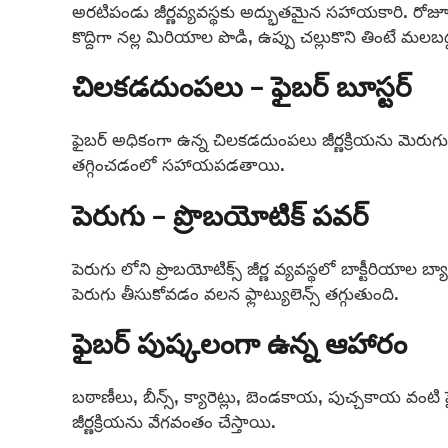
అరటిపండు జీర్ణవ్యవస్థకు అద్భుతమైన సహాయకారి. రోజ
కొద్దిగా నల్ల మిరియాల పొడి, ఉప్పు చల్లుకొని తింటే 
చిలకడదుంపలు – ఫైబర్ బూస్టర్
ఫైబర్ అధికంగా ఉన్న చిలకడదుంపలు జీర్ణక్రియను మెరుగు
తగ్గించడంలో సహాయపడతాయి.
పెరుగు – ప్రొబయోటిక్ పవర్
పెరుగు లోని ప్రొబయోటిక్స్ జీర్ణ వ్యవస్థలో బాక్టీరియాల బ
పెరుగు తీసుకోవడం వలన ఫ్లాట్యులెన్స్ తగ్గుతుంది.
ఫైబర్ పుష్కలంగా ఉన్న ఆహారం
బఠాణీలు, బీన్స్, క్యారెట్లు, బెండకాయ, పుచ్చకాయ వంట
జీర్ణక్రియను వేగవంతం చేస్తాయి.