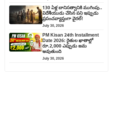
130 ఏళ్ల బానిసత్వానికి ముగింపు..
విదేశీయుడు చేసిన పని ఇప్పుడు
ప్రపంచవ్యాప్తంగా వైరల్!
July 30, 2026
PM Kisan 24th Installment
Date 2026: రైతుల ఖాతాల్లో
రూ.2,000 ఎప్పుడు జమ
అవుతుంది
July 30, 2026