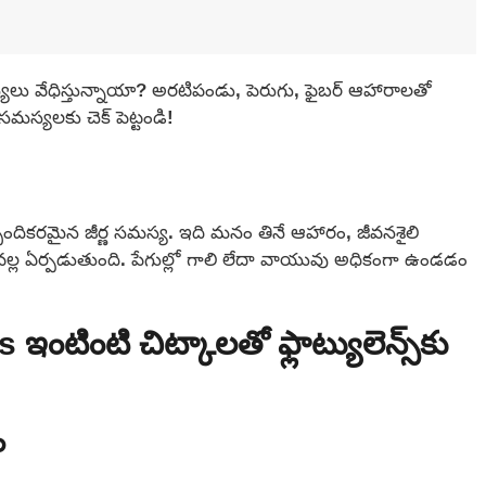
యలు వేధిస్తున్నాయా? అరటిపండు, పెరుగు, ఫైబర్ ఆహారాలతో
సమస్యలకు చెక్ పెట్టండి!
బ్బందికరమైన జీర్ణ సమస్య. ఇది మనం తినే ఆహారం, జీవనశైలి
ల్ల ఏర్పడుతుంది. పేగుల్లో గాలి లేదా వాయువు అధికంగా ఉండడం
ింటి చిట్కాలతో ఫ్లాట్యులెన్స్‌కు
ం