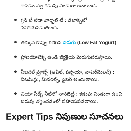
కావడం వల్ల కడుపు నిండుగా ఉంటుంది.
గ్రీన్ టీ లేదా హెర్బల్ టీ : డిటాక్స్‌లో
సహాయపడుతుంది.
తక్కువ కొవ్వు కలిగిన
పెరుగు
(Low Fat Yogurt)
ప్రోబయోటిక్స్ ఉండి జీర్ణక్రియ మెరుగుపరుస్తాయి.
సీజనల్ ఫ్రూట్స్ (ఆపిల్, పప్పయా, వాటర్‌మెలన్) :
విటమిన్లు, మినరల్స్, ఫైబర్ అందుతాయి.
చియా సీడ్స్ నీటిలో నానబెట్టి : కడుపు నిండుగా ఉంచి
బరువు తగ్గించడంలో సహాయపడతాయి.
Expert Tips నిపుణుల సూచనలు