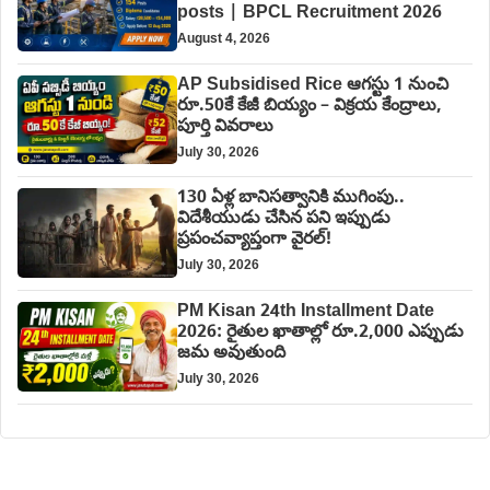
posts | BPCL Recruitment 2026
August 4, 2026
AP Subsidised Rice ఆగస్టు 1 నుంచి
రూ.50కే కేజీ బియ్యం – విక్రయ కేంద్రాలు,
పూర్తి వివరాలు
July 30, 2026
130 ఏళ్ల బానిసత్వానికి ముగింపు..
విదేశీయుడు చేసిన పని ఇప్పుడు
ప్రపంచవ్యాప్తంగా వైరల్!
July 30, 2026
PM Kisan 24th Installment Date
2026: రైతుల ఖాతాల్లో రూ.2,000 ఎప్పుడు
జమ అవుతుంది
July 30, 2026