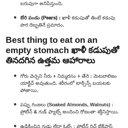
బరువుగా అనిపిస్తుంది.
బేరి పండు (Pears) :
ఖాళీ కడుపుతో తింటే కడుపు
పొర దెబ్బతినే ప్రమాదం.
Best thing to eat on an
empty stomach ఖాళీ కడుపుతో
తినదగిన ఉత్తమ ఆహారాలు
గోరు వెచ్చని నీరు + నిమ్మరసం + తేనె : మెటబాలిజం
యాక్టివ్ అవుతుంది. శరీరంలో టాక్సిన్స్ బయటకు
పోతాయి.
పప్పు గింజలు (Soaked Almonds, Walnuts) :
ప్రోటీన్ & గుడ్ ఫ్యాట్స్ అందించి రోజంతా శక్తినిస్తాయి.
ఉడికించిన గుడ్లు లేదా ఓట్స్ : ప్రోటీన్ రిచ్ బ్రేక్‌ఫాస్ట్