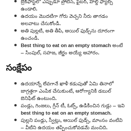
బ్రేక్‌ఫాస్ట్‌లో ఎప్పుడూ ప్రోటీన్, ఫైబర్, హెల్దీ ఫ్యాట్స్
ఉండాలి.
ఉదయం మొదటిగా గోరు వెచ్చని నీరు తాగడం
అలవాటు చేసుకోండి.
అతి పుల్లటి, అతి తీపి, ఆయిల్ ఫుడ్స్‌ను దూరంగా
ఉంచండి.
Best thing to eat on an empty stomach అంటే
– సింపుల్, సహజ, జీర్ణం అయ్యే ఆహారం.
సంక్షేపం
ఉదయాన్నే లేవగానే ఖాళీ కడుపుతో ఏమి తినాలో
జాగ్రత్తగా ఎంపిక చేసుకుంటే, ఆరోగ్యానికి డబుల్
బెనిఫిట్ ఉంటుంది.
పండ్లు, గింజలు, గ్రీన్ టీ, ఓట్స్, ఉడికించిన గుడ్లు – ఇవి
best thing to eat on an empty stomach.
పుల్లని పండ్లు, స్వీట్లు, ఆయిల్ ఫుడ్స్, మాంసం వంటివి
– వీటిని ఉదయం తప్పించుకోవడమే మంచిది.