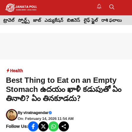
Skip
to
M
content
ట్రావెల్
స్పోర్ట్స్
జాబ్
ఎడ్యుకేషన్
బిజినెస్
లైఫ్ స్టైల్
రాశి ఫలాలు
Health
Best Thing to Eat on an Empty
Stomach ఉదయం ఖాళీ కడుపుతో ఏం
తినాలి? ఏం తినకూడదు?
By
viratnagendar
On: February 14, 2026 11:54 AM
Follow Us: