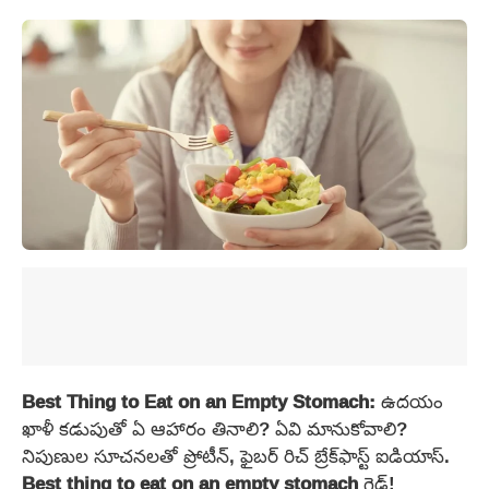
Best Thing to Eat on an Empty Stomach:
ఉదయం
ఖాళీ కడుపుతో ఏ ఆహారం తినాలి? ఏవి మానుకోవాలి?
నిపుణుల సూచనలతో ప్రోటీన్, ఫైబర్ రిచ్ బ్రేక్‌ఫాస్ట్ ఐడియాస్.
Best thing to eat on an empty stomach
గైడ్!