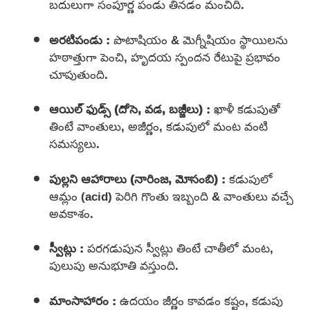
బదులుగా సంపూర్ణ పండు తినడం మంచిది.
అరటిపండు :
పొటాషియం & మెగ్నీషియం స్థాయిలను
హఠాత్తుగా పెంచి, హృదయ స్పందన రేటుపై ప్రభావం
చూపుతుంది.
ఆయిల్ ఫుడ్స్ (దోసె, వడ, బజ్జీలు) :
ఖాళీ కడుపుతో
తింటే వాంతులు, అజీర్ణం, కడుపులో మంట వంటి
సమస్యలు.
పుల్లని ఆహారాలు (నారింజ, మోసంబి) :
కడుపులో
ఆమ్లం (acid) పెరిగి గొంతు ఇబ్బంది & వాంతులు వచ్చే
అవకాశం.
స్వీట్లు :
పరగడుపున స్వీట్లు తింటే చాతీలో మంట,
పులుపు అనుభూతి వస్తుంది.
మాంసాహారం :
ఉదయం జీర్ణం కావడం కష్టం, కడుపు