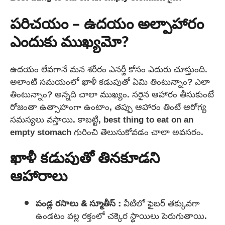
పరిచయం – ఉదయం అల్పాహారం
ఎందుకు ముఖ్యమో?
ఉదయం లేవగానే మన శరీరం ఎనర్జీ కోసం ఎదురు చూస్తుంది.
అలాంటి సమయంలో ఖాళీ కడుపుతో ఏమి తింటున్నాం? ఎలా
తింటున్నాం? అన్నది చాలా ముఖ్యం. సరైన ఆహారం తీసుకుంటే
రోజంతా ఉత్సాహంగా ఉంటాం, తప్పు ఆహారం తింటే ఆరోగ్య
సమస్యలు వస్తాయి. కాబట్టి, best thing to eat on an
empty stomach గురించి తెలుసుకోవడం చాలా అవసరం.
ఖాళీ కడుపుతో తినకూడని
ఆహారాలు
పండ్ల రసాలు & స్మూతీస్ :
వీటిలో ఫైబర్ తక్కువగా
ఉండటం వల్ల రక్తంలో చక్కెర స్థాయిలు పెరుగుతాయి.