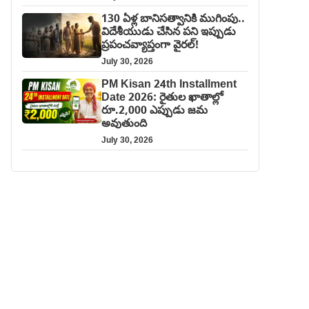
130 ఏళ్ల బానిసత్వానికి ముగింపు..
విదేశీయుడు చేసిన పని ఇప్పుడు
ప్రపంచవ్యాప్తంగా వైరల్!
July 30, 2026
PM Kisan 24th Installment
Date 2026: రైతుల ఖాతాల్లో
రూ.2,000 ఎప్పుడు జమ
అవుతుంది
July 30, 2026