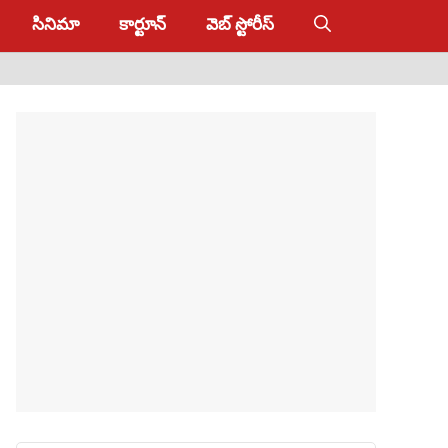
సినిమా
కార్టూన్
వెబ్ స్టోరీస్