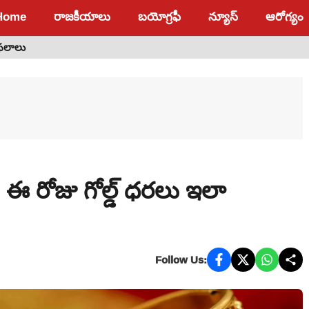
Home
రాజకీయాలు
బయోగ్రఫీ
న్యూస్
ఆరోగ్యం
 ఫలాలు
: ఈ రోజు గోల్డ్ ధరలు ఇలా
Follow Us: