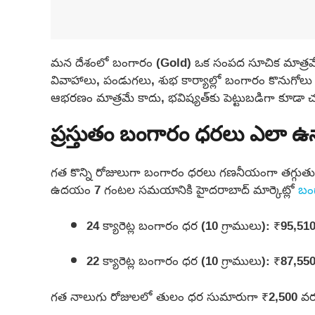
మన దేశంలో బంగారం (Gold) ఒక సంపద సూచిక మాత్రమే క
వివాహాలు, పండుగలు, శుభ కార్యాల్లో బంగారం కొనుగ
ఆభరణం మాత్రమే కాదు, భవిష్యత్‌కు పెట్టుబడిగా కూడా చ
ప్రస్తుతం బంగారం ధరలు ఎలా ఉ
గత కొన్ని రోజులుగా బంగారం ధరలు గణనీయంగా తగ్గుతు
ఉదయం 7 గంటల సమయానికి హైదరాబాద్ మార్కెట్లో
బం
24 క్యారెట్ల బంగారం ధర (10 గ్రాములు): ₹95,51
22 క్యారెట్ల బంగారం ధర (10 గ్రాములు): ₹87,55
గత నాలుగు రోజులలో తులం ధర సుమారుగా ₹2,500 వర