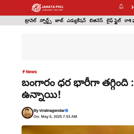
Skip
to
content
ట్రావెల్
స్పోర్ట్స్
జాబ్
ఎడ్యుకేషన్
బిజినెస్
లైఫ్ స్టైల్
రాశి
News
బంగారం ధర భారీగా తగ్గింది 
ఉన్నాయి!
By
viratnagendar
On: May 6, 2025 7:53 AM