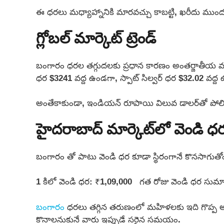
ఈ ధరలు మధ్యాహ్నానికి మారవచ్చు కాబట్టి, ఖరీదు ముందు స
గ్లోబల్ మార్కెట్ ట్రెండ్
బంగారం ధరల తగ్గుదలకు ప్రధాన కారణం అంతర్జాతీయ మార్కెట్ల
ధర $3241 వద్ద ఉండగా, స్పాట్ సిల్వర్ ధర $32.02 వద్ద 
అంతేకాకుండా, ఇండియన్ రూపాయి విలువ డాలర్‌తో పోలిస
హైదరాబాద్ మార్కెట్‌లో వెండి ధ
బంగారం తో పాటు వెండి ధర కూడా స్థిరంగానే కొనసాగుతో
1 కిలో వెండి ధర: ₹1,09,000 గత రోజు వెండి ధర సుమారు ₹2
బంగారం
ధరలు తగ్గిన తరుణంలో మహిళలకు ఇది గొప్ప అవకాశ
కొనాలనుకునే వారు ఇప్పుడే సరైన సమయం.