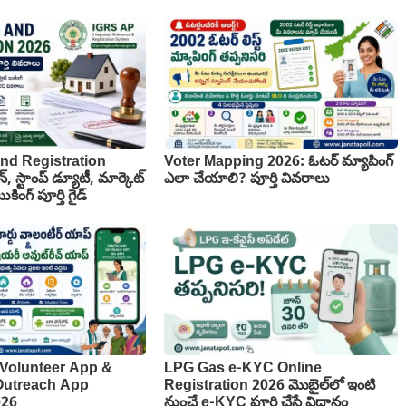
nd Registration
Voter Mapping 2026: ఓటర్ మ్యాపింగ్
న్, స్టాంప్ డ్యూటీ, మార్కెట్
ఎలా చేయాలి? పూర్తి వివరాలు
కింగ్ పూర్తి గైడ్
Volunteer App &
LPG Gas e-KYC Online
 Outreach App
Registration 2026 మొబైల్‌లో ఇంటి
026
నుంచే e-KYC పూర్తి చేసే విధానం