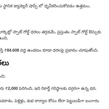
్థానిక జ్యువెల్లరీ షాప్స్ లో ధృవీకరించుకోవడం ఉత్తమం.
ో స్పాట్ గోల్డ్ ధరలు తగ్గడమే. ప్రస్తుతం స్పాట్ గోల్డ్ ఔన్సుకు
ఉంది.
్తే ₹84.608 వద్ద ఉండటం కూడా ధరలపై ప్రభావం చూపుతోంది.
రలు
ంది:
,000 పెరిగింది. ఇది రికార్డ్ గరిష్ఠాలకు దగ్గరగా ఉన్న ధర.
ం. పెళ్లిళ్లు, శుభ కార్యాల కోసం లేదా పెట్టుబడిగా బంగారం