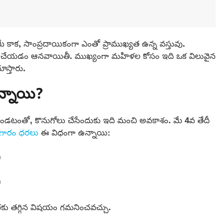
ాక, సాంప్రదాయికంగా ఎంతో ప్రాముఖ్యత ఉన్న వస్తువు.
ోలు చేయడం ఆనవాయితీ. ముఖ్యంగా మహిళల కోసం ఇది ఒక విలువైన
ూస్తారు.
న్నాయి?
ండటంతో, కొనుగోలు చేసేందుకు ఇది మంచి అవకాశం. మే 4వ తేదీ
గారం ధరలు
ఈ విధంగా ఉన్నాయి:
0
0
కు తగ్గిన విషయం గమనించవచ్చు.