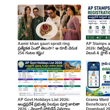
Aamir khan gauri spratt ring
AP Stamps a
ప్రత్యేకత ఏంటో తెలుసా? ఆ రూబీ వెనుక
2026: రిజిస్ట్రేష
256 గంటల కష్టం!
విలువ & స్లాట్ బు
AP Govt Holidays List 2026:
Grama Ward 
ఆంధ్రప్రదేశ్ ప్రభుత్వ సెలవుల పూర్తి జాబితా
Beneficiary
2026 – నెలవారీ హాలిడేస్ వివరాలు
Download 2