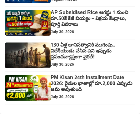
AP Subsidised Rice ఆగస్టు 1 నుంచి
రూ.50కే కేజీ బియ్యం – విక్రయ కేంద్రాలు,
పూర్తి వివరాలు
July 30, 2026
130 ఏళ్ల బానిసత్వానికి ముగింపు..
విదేశీయుడు చేసిన పని ఇప్పుడు
ప్రపంచవ్యాప్తంగా వైరల్!
July 30, 2026
PM Kisan 24th Installment Date
2026: రైతుల ఖాతాల్లో రూ.2,000 ఎప్పుడు
జమ అవుతుంది
July 30, 2026