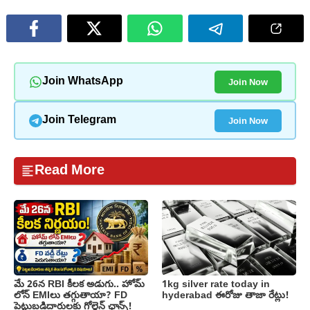
Join Now
Join WhatsApp
Join Now
Join Telegram
Read More
మే 26న RBI కీలక అడుగు.. హోమ్
1kg silver rate today in
లోన్ EMIలు తగ్గుతాయా? FD
hyderabad ఈరోజు తాజా రేట్లు!
పెట్టుబడిదారులకు గోల్డెన్ ఛాన్స్!