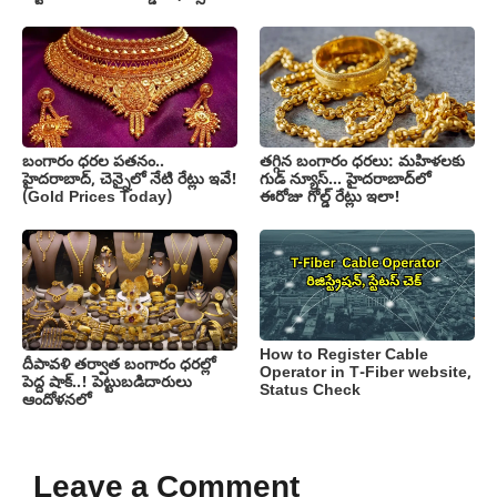
బంగారం ధరల పతనం..
తగ్గిన బంగారం ధరలు: మహిళలకు
హైదరాబాద్, చెన్నైలో నేటి రేట్లు ఇవే!
గుడ్ న్యూస్… హైదరాబాద్‌లో
(Gold Prices Today)
ఈరోజు గోల్డ్ రేట్లు ఇలా!
How to Register Cable
దీపావళి తర్వాత బంగారం ధరల్లో
Operator in T-Fiber website,
పెద్ద షాక్..! పెట్టుబడిదారులు
Status Check
ఆందోళనలో
Leave a Comment