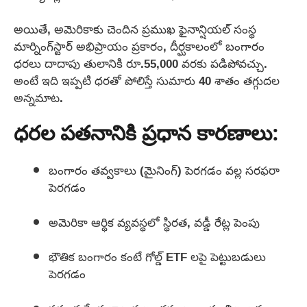
అయితే, అమెరికాకు చెందిన ప్రముఖ ఫైనాన్షియల్ సంస్థ
మార్నింగ్‌స్టార్ అభిప్రాయం ప్రకారం, దీర్ఘకాలంలో బంగారం
ధరలు దాదాపు తులానికి రూ.55,000 వరకు పడిపోవచ్చు.
అంటే ఇది ఇప్పటి ధరతో పోలిస్తే సుమారు 40 శాతం తగ్గుదల
అన్నమాట.
ధరల పతనానికి ప్రధాన కారణాలు:
బంగారం తవ్వకాలు (మైనింగ్) పెరగడం వల్ల సరఫరా
పెరగడం
అమెరికా ఆర్థిక వ్యవస్థలో స్థిరత, వడ్డీ రేట్ల పెంపు
భౌతిక బంగారం కంటే గోల్డ్ ETF లపై పెట్టుబడులు
పెరగడం