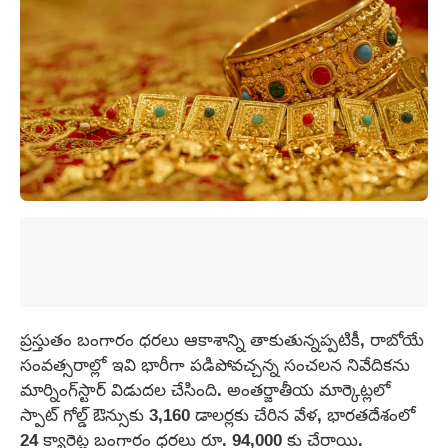
ప్రస్తుతం బంగారం ధరలు ఆకాశాన్ని తాకుతున్నప్పటికీ, రాబోయే
సంవత్సరాల్లో ఇవి భారీగా పడిపోవచ్చన్న సంచలన నివేదికను
మార్నింగ్‌స్టార్ విడుదల చేసింది. అంతర్జాతీయ మార్కెట్లలో
స్పాట్ గోల్డ్ ఔన్సుకు 3,160 డాలర్లకు చేరిన వేళ, భారతదేశంలో
24 క్యారెట్ల బంగారం ధరలు రూ. 94,000 కు చేరాయి.