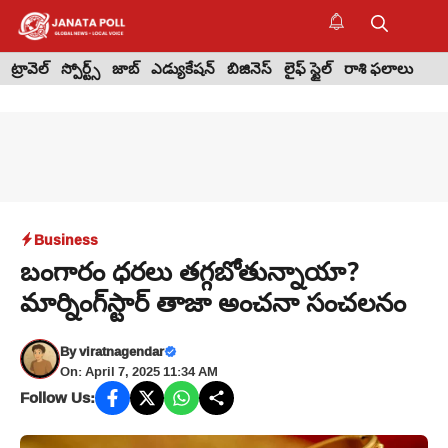
Skip
to
M
content
ట్రావెల్
స్పోర్ట్స్
జాబ్
ఎడ్యుకేషన్
బిజినెస్
లైఫ్ స్టైల్
రాశి ఫలాలు
Business
బంగారం ధరలు తగ్గబోతున్నాయా?
మార్నింగ్‌స్టార్ తాజా అంచనా సంచలనం
By
viratnagendar
On: April 7, 2025 11:34 AM
Follow Us: