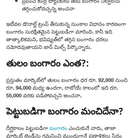
ప్రపంచ కేంద్ర బ్యాంకులు తమ బంగారం నిల్వలను
తగ్గించుకోవచ్చన్న అంచనా
ఇటీవల డొనాల్డ్ ట్రంప్ తీసుకున్న సుంకాల విధానం కారణంగా
బంగారం సురక్షితమైన పెట్టుబడిగా మారింది. కానీ ఇది
తాత్కాలికమని, భవిష్యత్‌లో తగ్గిన బంగారం ధరలు
నమోదవుతాయని జాన్ మిల్స్ పేర్కొన్నారు.
తులం బంగారం ఎంత?:
ప్రస్తుతం మార్కెట్‌లో తులం బంగారం ధర రూ. 92,000 నుంచి
రూ. 94,000 మధ్య ఉందగా, రాబోయే కాలంలో ఇది రూ.
55,000 వరకు పడిపోవచ్చని అంచనా.
పెట్టుబడిగా బంగారం మంచిదేనా?
దీర్ఘకాలం పెట్టుబడిగా
బంగారం
ఎంచుకునే వారు, తాజా
మార్కెట్ ట్రెండ్‌ను గమనించి ముందుగానే ప్రణాళికలు సిద్ధం