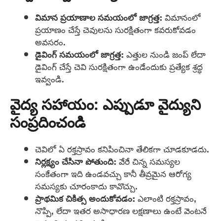
విమాన ప్రయాణాల సమయంలో జాగ్రత్త:
విమానంలో
ప్రయాణం చేస్తే చెవులను సురక్షితంగా కవరుకోవడం
అవసరం.
డైవింగ్ సమయంలో జాగ్రత్త:
ఎత్తుల నుండి జంప్ లేదా
డైవింగ్ చేస్తే చెవి సురక్షితంగా ఉండేందుకు ప్రత్యేక శ్రద్ధ
ఇవ్వండి.
వైద్య సహాయం: ఎప్పుడూ వైద్యుని
సంప్రదించండి
చెవిలో ఏ రక్తస్రావం కనిపించినా తేలికగా చూడకూడదు.
నిర్లక్ష్యం చేసినా పోతుంది:
వేరే చిన్న సమస్యల
సంకేతంగా ఇది ఉండవచ్చు కానీ తీవ్రమైన ఆరోగ్య
సమస్యకు చూరంకాదు కావొచ్చు.
ప్రాథమిక చికిత్స అందుకోవడం:
ఎలాంటి రక్తస్రావం,
నొప్పి, లేదా ఇతర అసాధారణ లక్షణాలు ఉంటే వెంటనే