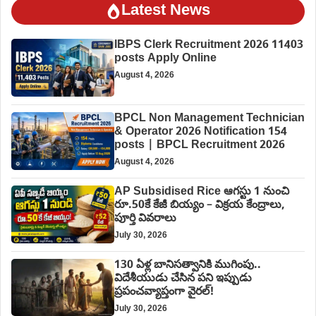
Latest News
IBPS Clerk Recruitment 2026 11403
posts Apply Online
August 4, 2026
BPCL Non Management Technician
& Operator 2026 Notification 154
posts | BPCL Recruitment 2026
August 4, 2026
AP Subsidised Rice ఆగస్టు 1 నుంచి
రూ.50కే కేజీ బియ్యం – విక్రయ కేంద్రాలు,
పూర్తి వివరాలు
July 30, 2026
130 ఏళ్ల బానిసత్వానికి ముగింపు..
విదేశీయుడు చేసిన పని ఇప్పుడు
ప్రపంచవ్యాప్తంగా వైరల్!
July 30, 2026