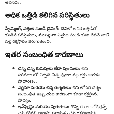
అవసరం.
అధిక ఒత్తిడి కలిగిన పరిస్థితులు
స్విమ్మింగ్, ఎత్తుల నుండి డైవింగ్:
చెవిలో అధిక ఒత్తిడితో
కూడిన పరిస్థితులు, ముఖ్యంగా ఎత్తుల నుండి కుడా లేవనే వాటి
వల్ల రక్తస్రావం జరుగుతుంది.
ఇతర సంబంధిత కారణాలు
చిన్న చిన్న కురుపులు లేదా పుందులు:
చెవి
పరిసరాలలో ఏర్పడే చిన్న పుటల వల్ల రక్తం కారడం
సాధారణం.
ఎగ్జిమా మరియు చర్మ రుగ్మతలు:
చెవి లోపలి చర్మం
సంబంధిత ఇబ్బందుల కారణంగా కూడా రక్తస్రావం
సాధ్యం.
ఇన్‌ఫెక్షన్లు మరియు పురుగులు:
కొన్ని రకాల ఇన్‌ఫెక్షన్స్
చెవి లోపలి భాగాన్ని ప్రభావితం చేసి రక్తస్రావానికి