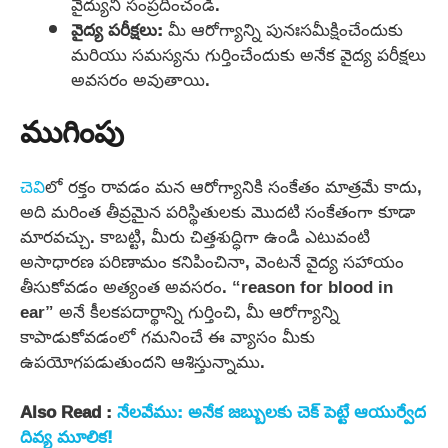
వైద్యుని సంప్రదించండి.
వైద్య పరీక్షలు:
మీ ఆరోగ్యాన్ని పునఃసమీక్షించేందుకు
మరియు సమస్యను గుర్తించేందుకు అనేక వైద్య పరీక్షలు
అవసరం అవుతాయి.
ముగింపు
చెవి
లో రక్తం రావడం మన ఆరోగ్యానికి సంకేతం మాత్రమే కాదు,
అది మరింత తీవ్రమైన పరిస్థితులకు మొదటి సంకేతంగా కూడా
మారవచ్చు. కాబట్టి, మీరు చిత్తశుద్ధిగా ఉండి ఎటువంటి
అసాధారణ పరిణామం కనిపించినా, వెంటనే వైద్య సహాయం
తీసుకోవడం అత్యంత అవసరం. “reason for blood in
ear” అనే కీలకపదార్థాన్ని గుర్తించి, మీ ఆరోగ్యాన్ని
కాపాడుకోవడంలో గమనించే ఈ వ్యాసం మీకు
ఉపయోగపడుతుందని ఆశిస్తున్నాము.
Also Read :
నేలవేము: అనేక జబ్బులకు చెక్ పెట్టే ఆయుర్వేద
దివ్య మూలిక!