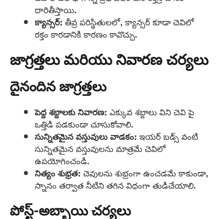
దారితీస్తాయి.
క్యాన్సర్:
తీవ్ర పరిస్థితులలో, క్యాన్సర్ కూడా చెవిలో
రక్తం కారడానికి కారణం కావొచ్చు.
జాగ్రత్తలు మరియు నివారణ చర్యలు
దైనందిన జాగ్రత్తలు
పెద్ద శబ్దాలకు నివారణ:
ఎక్కువ శబ్దాలు విని చెవి పై
ఒత్తిడి పడకుండా చూసుకోవాలి.
సున్నితమైన వస్తువులు వాడకం:
ఇయర్ బడ్స్ వంటి
సున్నితమైన వస్తువులను మాత్రమే చెవిలో
ఉపయోగించండి.
నిత్యం శుభ్రత:
చెవులను శుభ్రంగా ఉంచడమే కాకుండా,
స్నానం తర్వాత నీటిని తగిన విధంగా తుడిచేయాలి.
పోస్ట్-అబ్బాయి చర్యలు