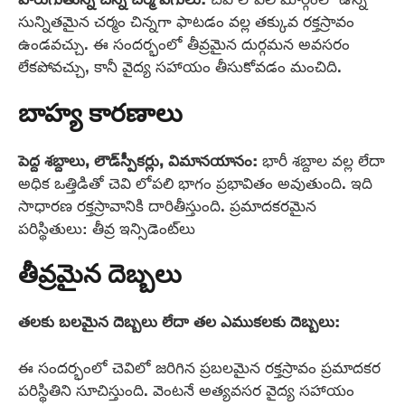
సున్నితమైన చర్మం చిన్నగా ఫాటడం వల్ల తక్కువ రక్తస్రావం
ఉండవచ్చు. ఈ సందర్భంలో తీవ్రమైన దుర్గమన అవసరం
లేకపోవచ్చు, కానీ వైద్య సహాయం తీసుకోవడం మంచిది.
బాహ్య కారణాలు
పెద్ద శబ్దాలు, లౌడ్‌స్పీకర్లు, విమానయానం:
భారీ శబ్దాల వల్ల లేదా
అధిక ఒత్తిడితో చెవి లోపలి భాగం ప్రభావితం అవుతుంది. ఇది
సాధారణ రక్తస్రావానికి దారితీస్తుంది. ప్రమాదకరమైన
పరిస్థితులు: తీవ్ర ఇన్సిడెంట్‌లు
తీవ్రమైన దెబ్బలు
తలకు బలమైన దెబ్బలు లేదా తల ఎముకలకు దెబ్బలు:
ఈ సందర్భంలో చెవిలో జరిగిన ప్రబలమైన రక్తస్రావం ప్రమాదకర
పరిస్థితిని సూచిస్తుంది. వెంటనే అత్యవసర వైద్య సహాయం