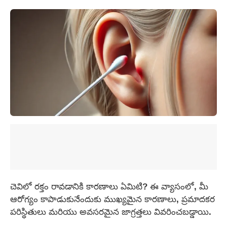
చెవిలో రక్తం రావడానికి కారణాలు ఏమిటి? ఈ వ్యాసంలో, మీ
ఆరోగ్యం కాపాడుకునేందుకు ముఖ్యమైన కారణాలు, ప్రమాదకర
పరిస్థితులు మరియు అవసరమైన జాగ్రత్తలు వివరించబడ్డాయి.