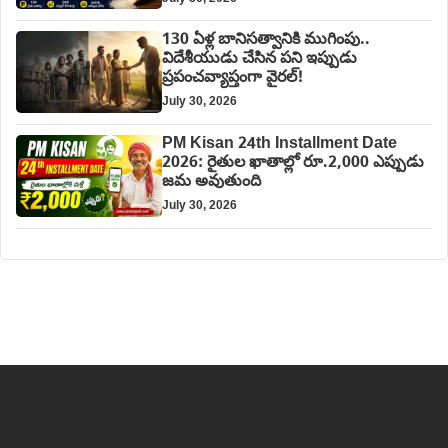
130 ఏళ్ల బానిసత్వానికి ముగింపు..
విదేశీయుడు చేసిన పని ఇప్పుడు
ప్రపంచవ్యాప్తంగా వైరల్!
July 30, 2026
PM Kisan 24th Installment Date
2026: రైతుల ఖాతాల్లో రూ.2,000 ఎప్పుడు
జమ అవుతుంది
July 30, 2026