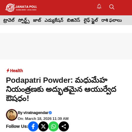
Skip
to
M
content
ట్రావెల్
స్పోర్ట్స్
జాబ్
ఎడ్యుకేషన్
బిజినెస్
లైఫ్ స్టైల్
రాశి ఫలాలు
Health
Podapatri Powder: మధుమేహ
నియంత్రణకు అద్భుతమైన ఆయుర్వేద
ఔషధం!
By
viratnagendar
On: March 18, 2026 11:39 AM
Follow Us: