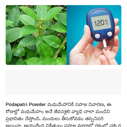
Podapatri Powder మధుమేహానికి సహజ నివారణ, ఈ
రోజుల్లో మధుమేహం అనే జీవనశైలి వ్యాధి చాలా మందిని
ప్రభావితం చేస్తోంది. మందులు తీసుకోవడం తప్పనిసరి
అయినా, ఆయుర్వేద చికిత్సలు సహజ మార్గాల్లో రక్తంలో చక్కెర