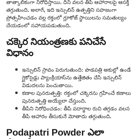
తాత్కాలికంగా నిరోధిస్తాయి. దీని వలన తీపి ఆహారాలపై ఆసక్తి
తగ్గుతుంది. అలాగే, ఇది ఇన్సులిన్ ఉత్పత్తిని సహజంగా
ప్రోత్సహించడం వల్ల రక్తంలో గ్లూకోజ్ స్థాయిలను సమతుల్యం
చేయడంలో సహాయపడుతుంది.
చక్కెర నియంత్రణకు పనిచేసే
విధానం
ఇన్సులిన్ స్రావం పెరుగుతుంది: పొడపత్రి ఆకుల్లో ఉండే
గ్లైకోసైడ్లు ప్యాంక్రియాస్‌ను ఉత్తేజితం చేసి ఇన్సులిన్
విడుదలను పెంచుతాయి.
కణాల పునరుత్పత్తి: రక్తంలో చక్కెరను గ్రహించే కణాలు
పునరుత్పత్తి అయ్యేలా చేస్తుంది.
తీపిని నిరోధించడం: తీపి పదార్థాల రుచి తగ్గడం వలన
తీపి ఆహారం తీసుకునే మోతాదు తగ్గుతుంది.
Podapatri Powder ఎలా