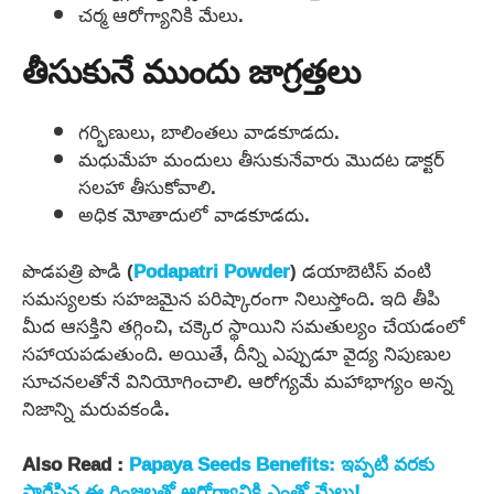
చర్మ ఆరోగ్యానికి మేలు.
తీసుకునే ముందు జాగ్రత్తలు
గర్భిణులు, బాలింతలు వాడకూడదు.
మధుమేహ మందులు తీసుకునేవారు మొదట డాక్టర్
సలహా తీసుకోవాలి.
అధిక మోతాదులో వాడకూడదు.
పొడపత్రి పొడి (
Podapatri Powder
) డయాబెటిస్ వంటి
సమస్యలకు సహజమైన పరిష్కారంగా నిలుస్తోంది. ఇది తీపి
మీద ఆసక్తిని తగ్గించి, చక్కెర స్థాయిని సమతుల్యం చేయడంలో
సహాయపడుతుంది. అయితే, దీన్ని ఎప్పుడూ వైద్య నిపుణుల
సూచనలతోనే వినియోగించాలి. ఆరోగ్యమే మహాభాగ్యం అన్న
నిజాన్ని మరువకండి.
Also Read :
Papaya Seeds Benefits: ఇప్పటి వరకు
పారేసిన ఈ గింజలతో ఆరోగ్యానికి ఎంతో మేలు!