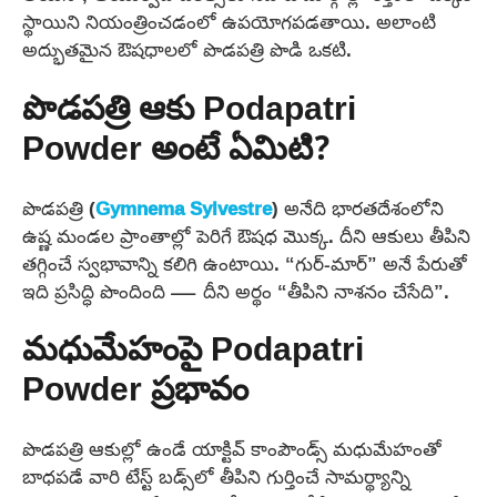
స్థాయిని నియంత్రించడంలో ఉపయోగపడతాయి. అలాంటి
అద్భుతమైన ఔషధాలలో పొడపత్రి పొడి ఒకటి.
పొడపత్రి ఆకు Podapatri
Powder అంటే ఏమిటి?
పొడపత్రి (
Gymnema Sylvestre
) అనేది భారతదేశంలోని
ఉష్ణ మండల ప్రాంతాల్లో పెరిగే ఔషధ మొక్క. దీని ఆకులు తీపిని
తగ్గించే స్వభావాన్ని కలిగి ఉంటాయి. “గుర్-మార్” అనే పేరుతో
ఇది ప్రసిద్ధి పొందింది — దీని అర్థం “తీపిని నాశనం చేసేది”.
మధుమేహంపై Podapatri
Powder ప్రభావం
పొడపత్రి ఆకుల్లో ఉండే యాక్టివ్ కాంపౌండ్స్ మధుమేహంతో
బాధపడే వారి టేస్ట్ బడ్స్‌లో తీపిని గుర్తించే సామర్థ్యాన్ని