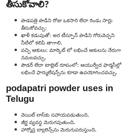
తీసుకోవాలి?
పొడపత్రి పొడిని రోజు ఒకసారి లేదా రెండు సార్లు
తీసుకోవచ్చు:
ఖాళీ కడుపుతో: అర టీస్పూన్ పొడిని గోరువెచ్చని
నీటిలో కలిపి తాగాలి.
పచ్చి ఆకులు: మార్కెట్‌ లో లభించే ఆకులను నేరుగా
నమలవచ్చు.
పౌడర్ లేదా టాబ్లెట్ రూపంలో: ఆయుర్వేద ఫార్మసీల్లో
లభించే ఫార్ములేషన్స్‌ను కూడా ఉపయోగించవచ్చు.
podapatri powder uses in
Telugu
వెయిట్ లాస్‌కు సహాయపడుతుంది.
జీర్ణ వ్యవస్థ మెరుగవుతుంది.
హార్మోన్ల బ్యాలెన్స్‌ను మెరుగుపరుస్తుంది.