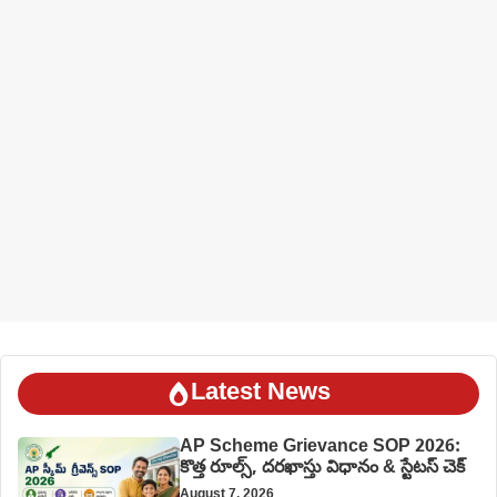
Latest News
AP Scheme Grievance SOP 2026:
కొత్త రూల్స్, దరఖాస్తు విధానం & స్టేటస్ చెక్
August 7, 2026