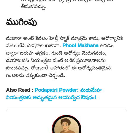
తీసుకోవచ్చు.
ముగింపు
మఖానా అంటే కేవలం హెల్తీ స్నాక్‌ మాత్రమే కాదు, ఆరోగ్యానికి
మేలు చేసే పోషకాల ఖజానా.
Phool Makhana
తినడం
ద్వారా బరువు తగ్గడం, గుండె ఆరోగ్యం మెరుగవడం,
డయాబెటిస్ నియంత్రణ వంటి అనేక ప్రయోజనాలను
పొందవచ్చు. రోజువారీ ఆహారంలో ఈ ఆరోగ్యవంతమైన
గింజలను తప్పకుండా చేర్చండి.
Also Read :
Podapatri Powder: మధుమేహ
నియంత్రణకు అద్భుతమైన ఆయుర్వేద ఔషధం!