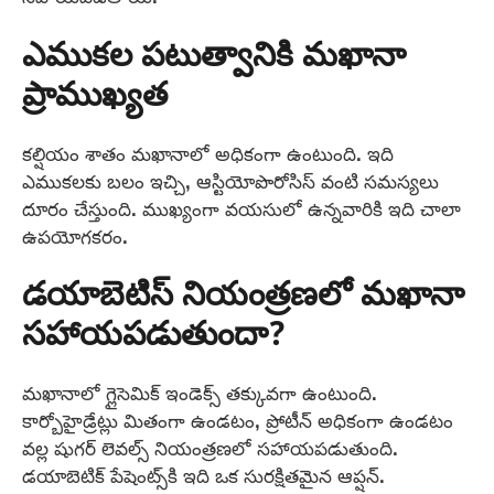
ఎముకల పటుత్వానికి మఖానా
ప్రాముఖ్యత
కల్షియం శాతం మఖానాలో అధికంగా ఉంటుంది. ఇది
ఎముకలకు బలం ఇచ్చి, ఆస్టియోపొరోసిస్ వంటి సమస్యలు
దూరం చేస్తుంది. ముఖ్యంగా వయసులో ఉన్నవారికి ఇది చాలా
ఉపయోగకరం.
డయాబెటిస్ నియంత్రణలో మఖానా
సహాయపడుతుందా?
మఖానాలో గ్లైసెమిక్ ఇండెక్స్ తక్కువగా ఉంటుంది.
కార్బోహైడ్రేట్లు మితంగా ఉండటం, ప్రోటీన్ అధికంగా ఉండటం
వల్ల షుగర్ లెవల్స్ నియంత్రణలో సహాయపడుతుంది.
డయాబెటిక్ పేషెంట్స్‌కి ఇది ఒక సురక్షితమైన ఆప్షన్‌.