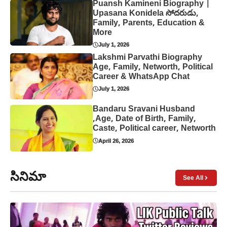
Puansh Kamineni Biography |
Upasana Konidela సోదరుడు,
Family, Parents, Education &
More
July 1, 2026
Lakshmi Parvathi Biography
Age, Family, Networth, Political
Career & WhatsApp Chat
July 1, 2026
Bandaru Sravani Husband
,Age, Date of Birth, Family,
Caste, Political career, Networth
April 26, 2026
సినిమా
See All