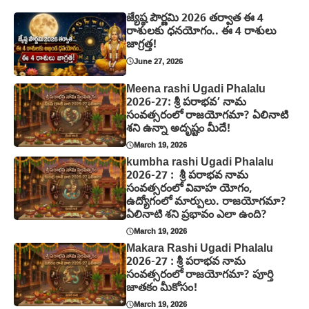
జ్యేష్ఠ పౌర్ణమి 2026 తర్వాత ఈ 4
రాశులకు ధనయోగం.. ఈ 4 రాశులు
జాగ్రత్త!
June 27, 2026
Meena rashi Ugadi Phalalu
2026-27: శ్రీ పరాభవ’ నామ
సంవత్సరంలో రాజయోగమా? ఏలినాటి
శని ఉన్నా అదృష్టం మీదే!
March 19, 2026
kumbha rashi Ugadi Phalalu
2026-27 : శ్రీ పరాభవ నామ
సంవత్సరంలో వివాహ యోగం,
ఉద్యోగంలో మార్పులు. రాజయోగమా?
ఏలినాటి శని ప్రభావం ఎలా ఉంది?
March 19, 2026
Makara Rashi Ugadi Phalalu
2026-27 : శ్రీ పరాభవ నామ
సంవత్సరంలో రాజయోగమా? పూర్తి
జాతకం మీకోసం!
March 19, 2026