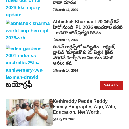
రాణా దూరం!
March 16, 2026
Abhishek Sharma: T20 వరల్డ్ కప్
హీరో నుండి IPL 2026 అంచనాల వరకు
– జనతా పోల్ ప్రత్యేక కథనం
March 15, 2026
ఈడెన్ గార్డెన్స్‌లో అద్భుతం.. లక్ష్మణ్,
ద్రావిడ్ ‘మ్యాజిక్’కు 25 ఏళ్లు! క్రికెట్
చరిత్రనే మార్చిన ఆ విజయం వెనుక
అసలు కథ.
March 14, 2026
బయోగ్రఫీ
See All
Kethireddy Pedda Reddy
Family Biography, Age, Wife,
Education, Net Worth.
July 29, 2026