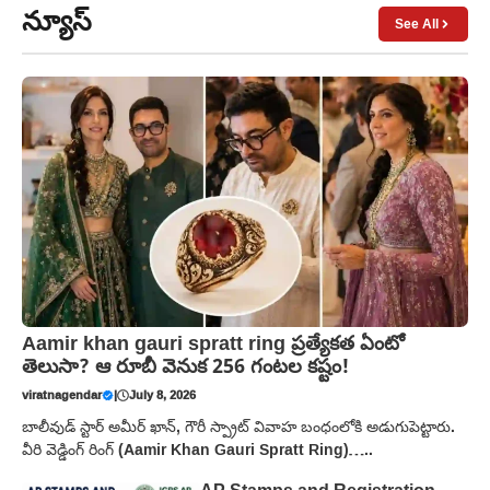
న్యూస్
See All
Aamir khan gauri spratt ring ప్రత్యేకత ఏంటో
తెలుసా? ఆ రూబీ వెనుక 256 గంటల కష్టం!
viratnagendar
|
July 8, 2026
బాలీవుడ్ స్టార్ అమీర్ ఖాన్, గౌరీ స్ప్రాట్ వివాహ బంధంలోకి అడుగుపెట్టారు.
వీరి వెడ్డింగ్ రింగ్ (Aamir Khan Gauri Spratt Ring)…..