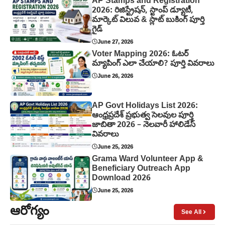
AP Stamps and Registration
2026: రిజిస్ట్రేషన్, స్టాంప్ డ్యూటీ,
మార్కెట్ విలువ & స్లాట్ బుకింగ్ పూర్తి
గైడ్
June 27, 2026
Voter Mapping 2026: ఓటర్
మ్యాపింగ్ ఎలా చేయాలి? పూర్తి వివరాలు
June 26, 2026
AP Govt Holidays List 2026:
ఆంధ్రప్రదేశ్ ప్రభుత్వ సెలవుల పూర్తి
జాబితా 2026 – నెలవారీ హాలిడేస్
వివరాలు
June 25, 2026
Grama Ward Volunteer App &
Beneficiary Outreach App
Download 2026
June 25, 2026
ఆరోగ్యం
See All