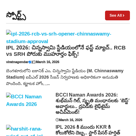
స్పోర్ట్స్
See All
IPL 2026: చిన్నస్వామి స్టేడియంలోనే ఫస్ట్ మ్యాచ్.. RCB
vs SRH పోరుకు ముహూర్తం ఫిక్స్!
viratnagendar
|
March 16, 2026
బెంగళూరులోని ఐకానిక్ ఎం. చిన్నస్వామి స్టేడియం (M. Chinnaswamy
Stadium) ఐపీఎల్ 2026 సీజన్ నిర్వహణకు అధికారికంగా అనుమతి
పొందింది. కర్ణాటక హోం…..
BCCI Naman Awards 2026:
శుభ్‌మన్ గిల్, స్మృతి మంధానలకు ‘బెస్ట్’
అవార్డులు.. ద్రవిడ్‌కు లైఫ్‌టైమ్
అచీవ్‌మెంట్!
March 16, 2026
IPL 2026 కి ముందు KKR కి
కోలుకోలేని దెబ్బ.. స్టార్ పేసర్ హర్షిత్