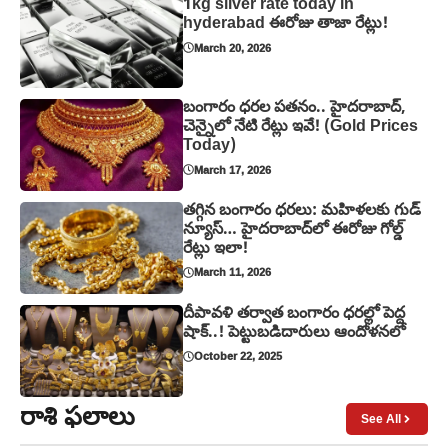
1kg silver rate today in
hyderabad ఈరోజు తాజా రేట్లు!
March 20, 2026
బంగారం ధరల పతనం.. హైదరాబాద్,
చెన్నైలో నేటి రేట్లు ఇవే! (Gold Prices
Today)
March 17, 2026
తగ్గిన బంగారం ధరలు: మహిళలకు గుడ్
న్యూస్… హైదరాబాద్‌లో ఈరోజు గోల్డ్
రేట్లు ఇలా!
March 11, 2026
దీపావళి తర్వాత బంగారం ధరల్లో పెద్ద
షాక్..! పెట్టుబడిదారులు ఆందోళనలో
October 22, 2025
రాశి ఫలాలు
See All