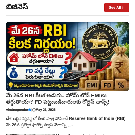
బిజినెస్
See All
మే 26న RBI కీలక అడుగు.. హోమ్ లోన్ EMIలు
తగ్గుతాయా? FD పెట్టుబడిదారులకు గోల్డెన్ ఛాన్స్!
viratnagendar
|
May 21, 2026
దేశ ఆర్థిక వ్యవస్థలో కీలక పాత్ర పోషించే Reserve Bank of India (RBI)
మే 26న ప్రత్యేక ఫారెక్స్ స్వాప్ వేలాన్ని…..