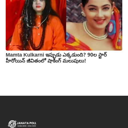
Mamta Kulkarni ఇప్పుడు ఎక్కడుంది? 90ల స్టార్
హీరోయిన్ జీవితంలో షాకింగ్ మలుపులు!