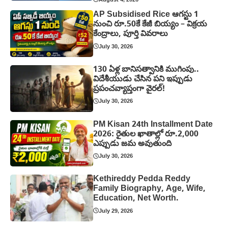
AP Subsidised Rice ఆగస్టు 1
నుంచి రూ.50కే కేజీ బియ్యం – విక్రయ
కేంద్రాలు, పూర్తి వివరాలు
July 30, 2026
130 ఏళ్ల బానిసత్వానికి ముగింపు..
విదేశీయుడు చేసిన పని ఇప్పుడు
ప్రపంచవ్యాప్తంగా వైరల్!
July 30, 2026
PM Kisan 24th Installment Date
2026: రైతుల ఖాతాల్లో రూ.2,000
ఎప్పుడు జమ అవుతుంది
July 30, 2026
Kethireddy Pedda Reddy
Family Biography, Age, Wife,
Education, Net Worth.
July 29, 2026