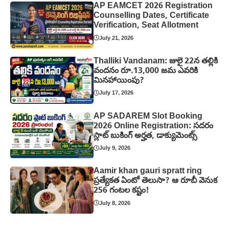
AP EAMCET 2026 Registration
Counselling Dates, Certificate
Verification, Seat Allotment
July 21, 2026
Thalliki Vandanam: జులై 22న తల్లికి
వందనం రూ.13,000 జమ ఎవరికి
మినహాయింపు?
July 17, 2026
AP SADAREM Slot Booking
2026 Online Registration: సదరం
స్లాట్ బుకింగ్ అర్హత, డాక్యుమెంట్స్
July 9, 2026
Aamir khan gauri spratt ring
ప్రత్యేకత ఏంటో తెలుసా? ఆ రూబీ వెనుక
256 గంటల కష్టం!
July 8, 2026