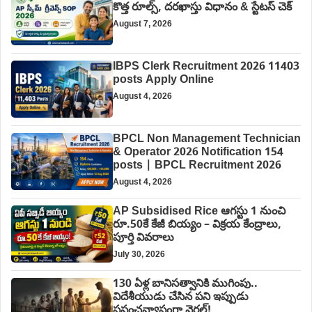
కొత్త రూల్స్, దరఖాస్తు విధానం & స్టేటస్ చెక్
August 7, 2026
IBPS Clerk Recruitment 2026 11403
posts Apply Online
August 4, 2026
BPCL Non Management Technician
& Operator 2026 Notification 154
posts | BPCL Recruitment 2026
August 4, 2026
AP Subsidised Rice ఆగస్టు 1 నుంచి
రూ.50కే కేజీ బియ్యం – విక్రయ కేంద్రాలు,
పూర్తి వివరాలు
July 30, 2026
130 ఏళ్ల బానిసత్వానికి ముగింపు..
విదేశీయుడు చేసిన పని ఇప్పుడు
ప్రపంచవ్యాప్తంగా వైరల్!