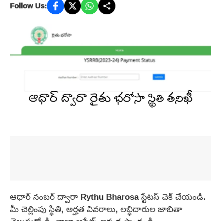
Follow Us:
ఆధార్ నంబర్ ద్వారా Rythu Bharosa స్టేటస్ చెక్ చేయండి.
మీ చెల్లింపు స్థితి, అర్హత వివరాలు, లబ్ధిదారుల జాబితా