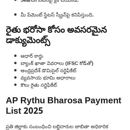
మీ పేమెంట్ స్టేటస్ స్క్రీన్‌పై కనిపిస్తుంది.
రైతు భరోసా కోసం అవసరమైన
డాక్యుమెంట్స్
ఆధార్ కార్డు
బ్యాంక్ ఖాతా వివరాలు (IFSC కోడ్‌తో)
ఆంధ్రప్రదేశ్ డొమిసైల్ సర్టిఫికేట్
వ్యవసాయ భూమి ఆధారాలు
కౌలు రైతు సర్టిఫికేట్
AP Rythu Bharosa Payment
List 2025
ప్రతి జిల్లాకు సంబంధించి లబ్ధిదారుల జాబితా అధికారిక