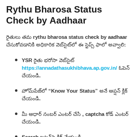
Rythu Bharosa Status
Check by Aadhaar
రైతులు తమ rythu bharosa status check by aadhaar
చేసుకోవడానికి అధికారిక వెబ్‌సైట్‌లో ఈ స్టెప్స్‌ ఫాలో అవ్వాలి:
YSR రైతు భరోసా వెబ్‌సైట్
https://annadathasukhibhava.ap.gov.in/
ఓపెన్
చేయండి.
హోమ్‌పేజ్‌లో “Know Your Status” అనే ఆప్షన్‌ క్లిక్
చేయండి.
మీ ఆధార్ నంబర్ ఎంటర్ చేసి , captcha కోడ్ ఎంటర్
చేయండి.
Search బటన్‌పై క్లిక్ చేయండి.