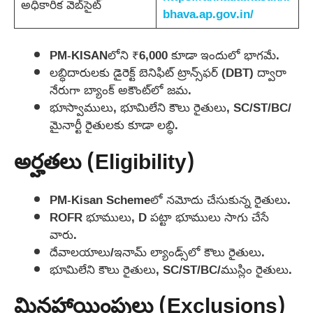
అధికారిక వెబ్‌సైట్
bhava.ap.gov.in/
PM-KISANలోని ₹6,000 కూడా ఇందులో భాగమే.
లబ్ధిదారులకు డైరెక్ట్ బెనిఫిట్ ట్రాన్స్‌ఫర్ (DBT) ద్వారా
నేరుగా బ్యాంక్ అకౌంట్‌లో జమ.
భూస్వాములు, భూమిలేని కౌలు రైతులు, SC/ST/BC/
మైనార్టీ రైతులకు కూడా లబ్ధి.
అర్హతలు (Eligibility)
PM-Kisan Schemeలో నమోదు చేసుకున్న రైతులు.
ROFR భూములు, D పట్టా భూములు సాగు చేసే
వారు.
దేవాలయాలు/ఇనామ్‌ ల్యాండ్స్‌లో కౌలు రైతులు.
భూమిలేని కౌలు రైతులు, SC/ST/BC/ముస్లిం రైతులు.
మినహాయింపులు (Exclusions)