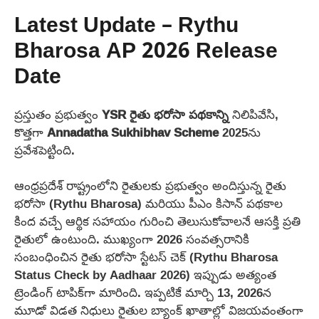
Latest Update – Rythu
Bharosa AP 2026 Release
Date
ప్రస్తుతం ప్రభుత్వం
YSR రైతు భరోసా పథకాన్ని
నిలిపివేసి,
కొత్తగా
Annadatha Sukhibhav Scheme
2025ను
ప్రవేశపెట్టింది.
ఆంధ్రప్రదేశ్ రాష్ట్రంలోని రైతులకు ప్రభుత్వం అందిస్తున్న రైతు
భరోసా (Rythu Bharosa) మరియు పీఎం కిసాన్ పథకాల
కింద వచ్చే ఆర్థిక సహాయం గురించి తెలుసుకోవాలనే ఆసక్తి ప్రతి
రైతులో ఉంటుంది. ముఖ్యంగా 2026 సంవత్సరానికి
సంబంధించిన రైతు భరోసా స్టేటస్ చెక్ (Rythu Bharosa
Status Check by Aadhaar 2026) ఇప్పుడు అత్యంత
ట్రెండింగ్ టాపిక్‌గా మారింది. ఇప్పటికే మార్చి 13, 2026న
మూడో విడత నిధులు రైతుల బ్యాంక్ ఖాతాల్లో విజయవంతంగా