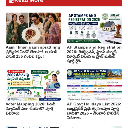
Read More
Aamir khan gauri spratt ring
AP Stamps and Registration
ప్రత్యేకత ఏంటో తెలుసా? ఆ రూబీ
2026: రిజిస్ట్రేషన్, స్టాంప్ డ్యూటీ,
వెనుక 256 గంటల కష్టం!
మార్కెట్ విలువ & స్లాట్ బుకింగ్
పూర్తి గైడ్
Voter Mapping 2026: ఓటర్
AP Govt Holidays List 2026:
మ్యాపింగ్ ఎలా చేయాలి? పూర్తి
ఆంధ్రప్రదేశ్ ప్రభుత్వ సెలవుల పూర్తి
వివరాలు
జాబితా 2026 – నెలవారీ హాలిడేస్
వివరాలు