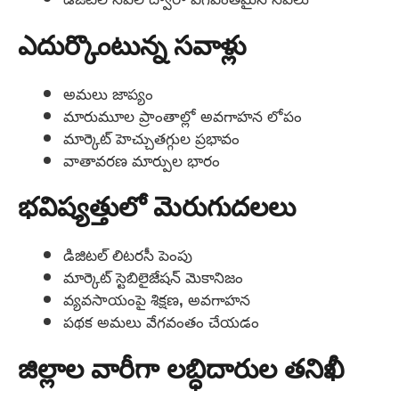
ఎదుర్కొంటున్న సవాళ్లు
అమలు జాప్యం
మారుమూల ప్రాంతాల్లో అవగాహన లోపం
మార్కెట్ హెచ్చుతగ్గుల ప్రభావం
వాతావరణ మార్పుల భారం
భవిష్యత్తులో మెరుగుదలలు
డిజిటల్ లిటరసీ పెంపు
మార్కెట్ స్టెబిలైజేషన్ మెకానిజం
వ్యవసాయంపై శిక్షణ, అవగాహన
పథక అమలు వేగవంతం చేయడం
జిల్లాల వారీగా లబ్ధిదారుల తనిఖీ