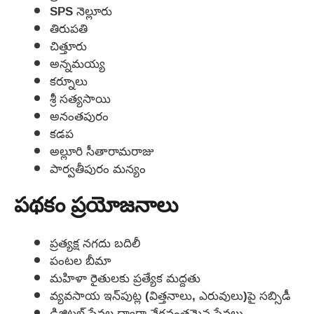
SPS నెల్లూరు
తిరుపతి
చిత్తూరు
అన్నమయ్య
కర్నూలు
శ్రీ సత్యసాయి
అనంతపురం
కడప
అల్లూరి సీతారామరాజు
పార్వతీపురం మన్యం
పథకం ప్రయోజనాలు
ప్రత్యక్ష నగదు బదిలీ
పంటల బీమా
మహిళా రైతులకు ప్రత్యేక మద్దతు
వ్యవసాయ ఇన్‌పుట్ల (విత్తనాలు, ఎరువులు)పై సబ్సిడీ
డిజిటల్ సేవల ద్వారా వేగవంతమైన సేవలు