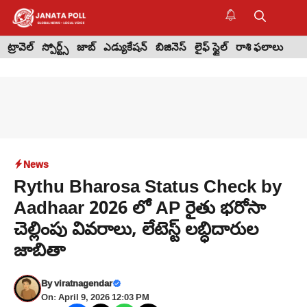
Skip
to
M
content
ట్రావెల్
స్పోర్ట్స్
జాబ్
ఎడ్యుకేషన్
బిజినెస్
లైఫ్ స్టైల్
రాశి ఫలాలు
News
Rythu Bharosa Status Check by
Aadhaar 2026 లో AP రైతు భరోసా
చెల్లింపు వివరాలు, లేటెస్ట్ లబ్ధిదారుల
జాబితా
By
viratnagendar
On: April 9, 2026 12:03 PM