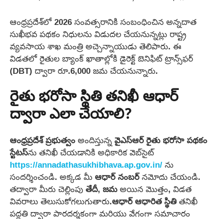
ఆంధ్రప్రదేశ్‌లో 2026 సంవత్సరానికి సంబంధించిన అన్నదాత
సుఖీభవ పథకం నిధులను విడుదల చేయనున్నట్లు రాష్ట్ర
వ్యవసాయ శాఖ మంత్రి అచ్చెన్నాయుడు తెలిపారు. ఈ
విడతలో రైతుల బ్యాంక్ ఖాతాల్లోకి డైరెక్ట్ బెనిఫిట్ ట్రాన్స్‌ఫర్
(DBT) ద్వారా రూ.6,000 జమ చేయనున్నారు.
రైతు భరోసా స్థితి తనిఖీ ఆధార్
ద్వారా ఎలా చేయాలి?
ఆంధ్రప్రదేశ్ ప్రభుత్వం
అందిస్తున్న
వైఎస్ఆర్ రైతు భరోసా పథకం
స్టేటస్‌
ను తనిఖీ చేయడానికి అధికారిక వెబ్‌సైట్
https://annadathasukhibhava.ap.gov.in/
ను
సందర్శించండి. అక్కడ మీ
ఆధార్ నంబర్
నమోదు చేయండి.
తద్వారా మీరు చెల్లింపు
తేదీ
,
జమ
అయిన మొత్తం, విడత
వివరాలు తెలుసుకోగలుగుతారు.
ఆధార్ ఆధారిత స్థితి
తనిఖీ
పద్ధతి ద్వారా పారదర్శకంగా మరియు వేగంగా సమాచారం