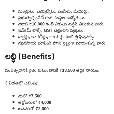
మంత్రులు, ఎమ్మెల్యేలు, ఎంపీలు, మేయర్లు.
ప్రభుత్వ/ప్రైవేట్ రంగ సంస్థల ఉద్యోగులు.
నెలకు ₹10,000 కంటే ఎక్కువ పెన్షన్‌ తీసుకునే వారు.
ఇన్‌కమ్ టాక్స్, GST చెల్లించిన వ్యక్తులు.
డాక్టర్లు, ఇంజినీర్లు, లాయర్లు వంటి ప్రొఫెషనల్స్.
వ్యవసాయ భూమిని హౌస్ సైట్లుగా మార్చుకున్న వారు.
లబ్ధి (Benefits)
సంవత్సరానికి రైతు కుటుంబానికి ₹13,500 ఆర్థిక సాయం.
3 విడతల్లో చెల్లింపు:
మేలో ₹7,500
అక్టోబరులో ₹4,000
జనవరిలో ₹2,000