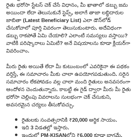
రైతు భరోసా స్టేటస్ చెక్ చేసే విధానం, మీ ఖాతాలో డబ్బు జమ
అయిందా లేదా తెలుసుకునే స్టెప్స్, అలాగే తాజా లబ్ధిదారుల
జాబితా (Latest Beneficiary List) ఎలా డౌన్‌లోడ్
చేసుకోవాలో పూర్తి వివరంగా తెలుసుకుంటారు. అదేవిధంగా
డబ్బు రాకపోతే ఏమి చేయాలి? ఎలాంటి సమస్యలు వస్తాయి?
వాటికి పరిష్కారాలు ఏమిటి? అనే విషయాలను కూడా క్లియర్‌గా
వివరించాం.
మీరు రైతు అయితే లేదా మీ కుటుంబంలో ఎవరికైనా ఈ పథకం
వర్తిస్తే, ఈ సమాచారం మీకు చాలా ఉపయోగపడుతుంది. సరైన
సమాచారం లేకపోవడం వల్ల చాలా మంది రైతులు అనవసరంగా
ఆందోళన చెందుతున్నారు. కాబట్టి ఈ గైడ్ ద్వారా మీరు మీ రైతు
భరోసా చెల్లింపు వివరాలను సులభంగా చెక్ చేసుకుని,
అవసరమైన చర్యలు తీసుకోవచ్చు.
రైతులకు సంవత్సరానికి ₹20,000 ఆర్థిక సాయం.
ఇది 3 విడతల్లో ఇస్తారు.
ఇందులో PM-KISANలోని ₹6,000 కూడా భాగమే.