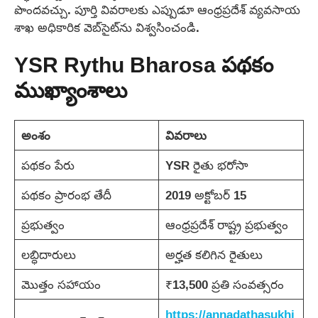
పొందవచ్చు. పూర్తి వివరాలకు ఎప్పుడూ ఆంధ్రప్రదేశ్ వ్యవసాయ
శాఖ అధికారిక వెబ్‌సైట్‌ను విశ్వసించండి.
YSR Rythu Bharosa పథకం
ముఖ్యాంశాలు
అంశం
వివరాలు
పథకం పేరు
YSR రైతు భరోసా
పథకం ప్రారంభ తేదీ
2019 అక్టోబర్ 15
ప్రభుత్వం
ఆంధ్రప్రదేశ్ రాష్ట్ర ప్రభుత్వం
లబ్ధిదారులు
అర్హత కలిగిన రైతులు
మొత్తం సహాయం
₹13,500 ప్రతి సంవత్సరం
https://annadathasukhi