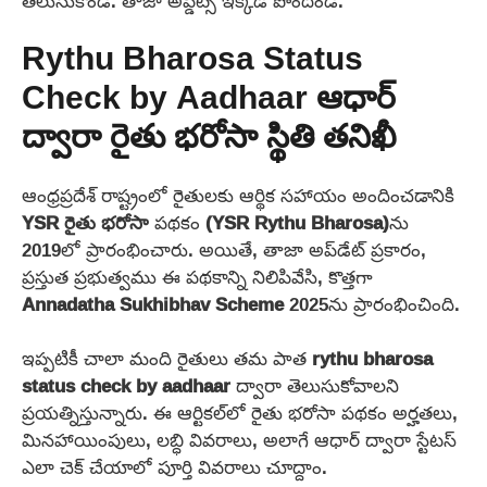
తెలుసుకోండి. తాజా అప్డేట్స్ ఇక్కడ పొందండి.
Rythu Bharosa Status
Check by Aadhaar ఆధార్
ద్వారా రైతు భరోసా స్థితి తనిఖీ
ఆంధ్రప్రదేశ్ రాష్ట్రంలో రైతులకు ఆర్థిక సహాయం అందించడానికి
YSR రైతు భరోసా
పథకం
(YSR Rythu Bharosa)
ను
2019లో ప్రారంభించారు. అయితే, తాజా అప్‌డేట్ ప్రకారం,
ప్రస్తుత ప్రభుత్వము ఈ పథకాన్ని నిలిపివేసి, కొత్తగా
Annadatha Sukhibhav Scheme
2025ను ప్రారంభించింది.
ఇప్పటికీ చాలా మంది రైతులు తమ పాత
rythu bharosa
status check by aadhaar
ద్వారా తెలుసుకోవాలని
ప్రయత్నిస్తున్నారు. ఈ ఆర్టికల్‌లో రైతు భరోసా పథకం అర్హతలు,
మినహాయింపులు, లబ్ధి వివరాలు, అలాగే ఆధార్ ద్వారా స్టేటస్‌
ఎలా చెక్‌ చేయాలో పూర్తి వివరాలు చూద్దాం.