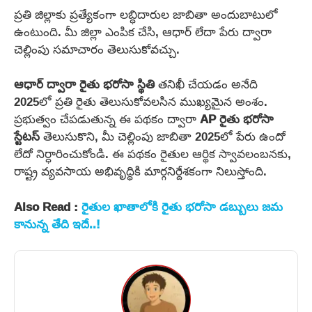
ప్రతి జిల్లాకు ప్రత్యేకంగా లబ్ధిదారుల జాబితా అందుబాటులో
ఉంటుంది. మీ జిల్లా ఎంపిక చేసి, ఆధార్ లేదా పేరు ద్వారా
చెల్లింపు సమాచారం తెలుసుకోవచ్చు.
ఆధార్ ద్వారా రైతు భరోసా స్థితి
తనిఖీ చేయడం అనేది
2025లో ప్రతి రైతు తెలుసుకోవలసిన ముఖ్యమైన అంశం.
ప్రభుత్వం చేపడుతున్న ఈ పథకం ద్వారా
AP రైతు భరోసా
స్టేటస్
తెలుసుకొని, మీ చెల్లింపు జాబితా 2025లో పేరు ఉందో
లేదో నిర్ధారించుకోండి. ఈ పథకం రైతుల ఆర్థిక స్వావలంబనకు,
రాష్ట్ర వ్యవసాయ అభివృద్ధికి మార్గనిర్దేశకంగా నిలుస్తోంది.
Also Read :
రైతుల ఖాతాలోకి రైతు భరోసా డబ్బులు జమ
కానున్న తేది ఇదే..!