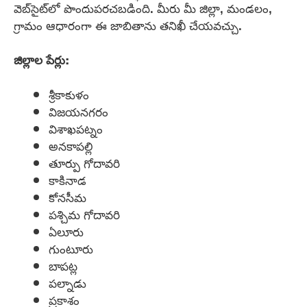
వెబ్‌సైట్‌లో పొందుపరచబడింది. మీరు మీ జిల్లా, మండలం,
గ్రామం ఆధారంగా ఈ జాబితాను తనిఖీ చేయవచ్చు.
జిల్లాల పేర్లు:
శ్రీకాకుళం
విజయనగరం
విశాఖపట్నం
అనకాపల్లి
తూర్పు గోదావరి
కాకినాడ
కోనసీమ
పశ్చిమ గోదావరి
ఏలూరు
గుంటూరు
బాపట్ల
పల్నాడు
ప్రకాశం