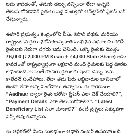
జమ కావడంతో, తమకు డబ్బు వచ్చిందా లేదా అన్నది
తెలుసుకోవడానికి రైతులు పెద్ద సంఖ్యలో ఆన్‌లైన్‌లో స్టేటస్ చెక్
చేస్తున్నారు.
ఈసారి ప్రభుత్వం కేంద్రంలోని పీఎం కిసాన్ పథకం మరియు
రాష్ట్రంలోని రైతు భరోసా/అన్నదాత సుఖీభవ పథకాలను కలిపి
రైతులకు నేరుగా నగదు జమ చేసింది. ఒక్కో రైతుకు మొత్తం
₹6,000 (₹2,000 PM Kisan + ₹4,000 State Share) జమ
కావడంతో రాష్ట్రవ్యాప్తంగా లక్షలాది మంది రైతులకు పెద్ద ఊరట
లభించింది. అయితే కొందరు రైతులకు ఇంకా డబ్బు జమ
కాలేదనే సందేహాలు, లేదా తమ పేరు లబ్ధిదారుల జాబితాలో
ఉందా లేదా అన్న సందేహాలు ఉన్నాయి. ఈ కారణంగా
“Aadhaar ద్వారా రైతు భరోసా స్టేటస్ ఎలా చెక్ చేయాలి?”,
“Payment Details ఎలా తెలుసుకోవాలి?”, “Latest
Beneficiary List ఎలా చూడాలి?” వంటి ప్రశ్నలు ఎక్కువగా
సెర్చ్ అవుతున్నాయి.
ఈ ఆర్టికల్‌లో మీరు సులభంగా ఆధార్ నంబర్ ఉపయోగించి