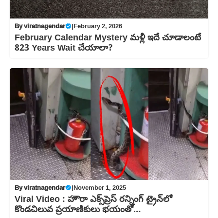
By
viratnagendar
|
February 2, 2026
February Calendar Mystery మళ్లీ ఇదే చూడాలంటే
823 Years Wait చేయాలా?
By
viratnagendar
|
November 1, 2025
Viral Video : హౌరా ఎక్స్‌ప్రెస్‌ రన్నింగ్‌ ట్రైన్‌లో
కొండచిలువ ప్రయాణికులు భయంతో…