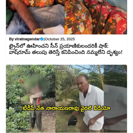
By
viratnagendar
|
October 25, 2025
ట్రైన్‌లో ఊహించని సీన్ ప్రయాణికులందరికీ షాక్:
వాష్‌రూమ్ తలుపు తెరిస్తే కనిపించింది నమ్మలేని దృశ్యం!