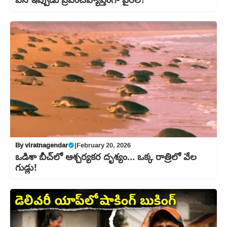
పని ఇప్పుడు ప్రపంచవ్యాప్తంగా వైరల్!
By
viratnagendar
|
February 20, 2026
ఒడిశా బీచ్‌లో ఆశ్చర్యకర దృశ్యం… ఒక్క రాత్రిలో వేల
గుడ్లు!