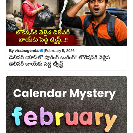
By
viratnagendar
|
February 5, 2026
డెలివరీ యాప్‌లో షాకింగ్ బుకింగ్! లొకేషన్‌కి వెళ్లిన
డెలివరీ బాయ్‌కు పెద్ద ట్విస్ట్