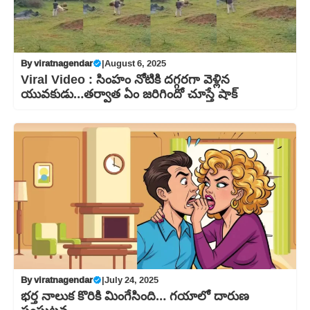
By
viratnagendar
|
August 6, 2025
Viral Video : సింహం నోటికి దగ్గరగా వెళ్లిన
యువకుడు…తర్వాత ఏం జరిగిందో చూస్తే షాక్
By
viratnagendar
|
July 24, 2025
భర్త నాలుక కొరికి మింగేసింది… గయాలో దారుణ