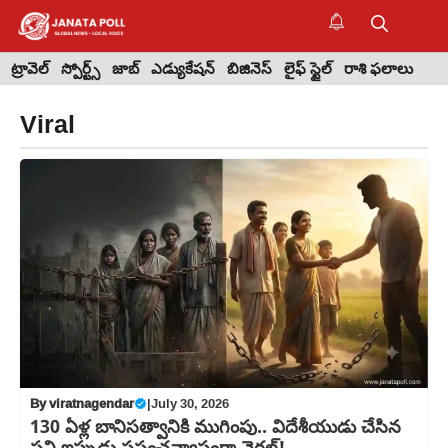
Skip
to
M
content
ట్రావెల్
స్పోర్ట్స్
జాబ్
ఎడ్యుకేషన్
బిజినెస్
లైఫ్ స్టైల్
రాశి ఫలాలు
Viral
By
viratnagendar
|
July 30, 2026
130 ఏళ్ల బానిసత్వానికి ముగింపు.. విదేశీయుడు చేసిన