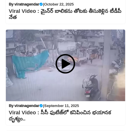
By
viratnagendar
|
October 22, 2025
Viral Video : మైన్‍ర్ బాలికను తోటకు తీసుకెళ్లిన టీడీపీ
నేత
By
viratnagendar
|
September 11, 2025
Viral Video : సీసీ ఫుటేజ్‌లో కనిపించిన భయానక
దృశ్యం..