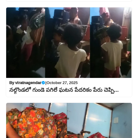
By
viratnagendar
|
October 27, 2025
నల్గొండలో గుండె పగిలే ఘటన పేదరికం పేరు చెప్పి…