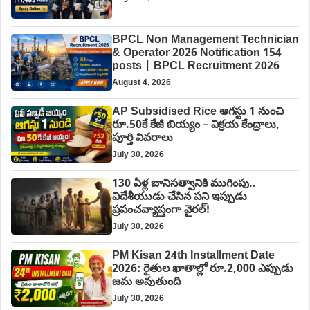
BPCL Non Management Technician
& Operator 2026 Notification 154
posts | BPCL Recruitment 2026
August 4, 2026
AP Subsidised Rice ఆగస్టు 1 నుంచి
రూ.50కే కేజీ బియ్యం – విక్రయ కేంద్రాలు,
పూర్తి వివరాలు
July 30, 2026
130 ఏళ్ల బానిసత్వానికి ముగింపు..
విదేశీయుడు చేసిన పని ఇప్పుడు
ప్రపంచవ్యాప్తంగా వైరల్!
July 30, 2026
PM Kisan 24th Installment Date
2026: రైతుల ఖాతాల్లో రూ.2,000 ఎప్పుడు
జమ అవుతుంది
July 30, 2026