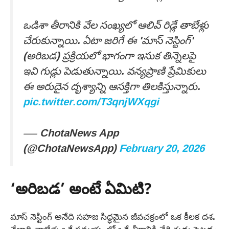
ఒడిశా తీరానికి వేల సంఖ్యలో ఆలివ్ రిడ్లే తాబేళ్లు
చేరుకున్నాయి. ఏటా జరిగే ఈ 'మాస్ నెస్టింగ్'
(అరిబడ) ప్రక్రియలో భాగంగా ఇసుక తిన్నెలపై
ఇవి గుడ్లు పెడుతున్నాయి. వన్యప్రాణి ప్రేమికులు
ఈ అరుదైన దృశ్యాన్ని ఆసక్తిగా తిలకిస్తున్నారు.
pic.twitter.com/T3qnjWXqgi
— ChotaNews App
(@ChotaNewsApp)
February 20, 2026
‘అరిబడ’ అంటే ఏమిటి?
మాస్ నెస్టింగ్ అనేది సహజ సిద్ధమైన జీవచక్రంలో ఒక కీలక దశ.