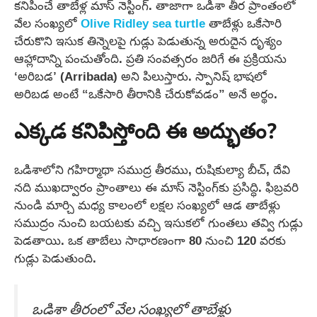
కనిపించే తాబేళ్ల మాస్ నెస్టింగ్. తాజాగా ఒడిశా తీర ప్రాంతంలో
వేల సంఖ్యలో
Olive Ridley sea turtle
తాబేళ్లు ఒకేసారి
చేరుకొని ఇసుక తిన్నెలపై గుడ్లు పెడుతున్న అరుదైన దృశ్యం
ఆహ్లాదాన్ని పంచుతోంది. ప్రతి సంవత్సరం జరిగే ఈ ప్రక్రియను
‘అరిబడ’ (Arribada) అని పిలుస్తారు. స్పానిష్ భాషలో
అరిబడ అంటే “ఒకేసారి తీరానికి చేరుకోవడం” అనే అర్థం.
ఎక్కడ కనిపిస్తోంది ఈ అద్భుతం?
ఒడిశాలోని గహిర్మాథా సముద్ర తీరము, రుషికుల్యా బీచ్, దేవి
నది ముఖద్వారం ప్రాంతాలు ఈ మాస్ నెస్టింగ్‌కు ప్రసిద్ధి. ఫిబ్రవరి
నుండి మార్చి మధ్య కాలంలో లక్షల సంఖ్యలో ఆడ తాబేళ్లు
సముద్రం నుంచి బయటకు వచ్చి ఇసుకలో గుంతలు తవ్వి గుడ్లు
పెడతాయి. ఒక తాబేలు సాధారణంగా 80 నుంచి 120 వరకు
గుడ్లు పెడుతుంది.
ఒడిశా తీరంలో వేల సంఖ్యలో తాబేళ్లు