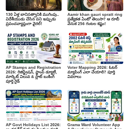
130 ఏళ్ల బానిసత్వానికి ముగింపు..
Aamir khan gauri spratt ring
విదేశీయుడు చేసిన పని ఇప్పుడు
ప్రత్యేకత ఏంటో తెలుసా? ఆ రూబీ
ప్రపంచవ్యాప్తంగా వైరల్!
వెనుక 256 గంటల కష్టం!
AP Stamps and Registration
Voter Mapping 2026: ఓటర్
2026: రిజిస్ట్రేషన్, స్టాంప్ డ్యూటీ,
మ్యాపింగ్ ఎలా చేయాలి? పూర్తి
మార్కెట్ విలువ & స్లాట్ బుకింగ్
వివరాలు
పూర్తి గైడ్
AP Govt Holidays List 2026:
Grama Ward Volunteer App