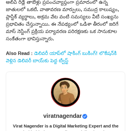
ఆలివ్ రిడ్లే తాబేళ్లు ప్రపంచవ్యాప్తంగా ప్రమాదంలో ఉన్న
జాతులలో ఒకటి. వాతావరణ మార్పులు, సముద్ర కాలుష్యం,
ప్లాస్టిక్ వ్యర్థాలు, అక్రమ వేట వంటి సమస్యలు వీటి సంఖ్యను
ప్రభావితం చేస్తున్నాయి. ఈ నేపథ్యంలో ఒడిశా తీరంలో జరిగే
మాస్ నెస్టింగ్ ప్రక్రియ పర్యావరణ పరిరక్షణకు ఒక సానుకూల
సంకేతంగా భావిస్తున్నారు.
Also Read :
డెలివరీ యాప్‌లో షాకింగ్ బుకింగ్! లొకేషన్‌కి
వెళ్లిన డెలివరీ బాయ్‌కు పెద్ద ట్విస్ట్
viratnagendar
Virat Nagender is a Digital Marketing Expert and the