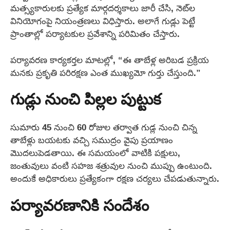
మత్స్యకారులకు ప్రత్యేక మార్గదర్శకాలు జారీ చేసి, నెట్‌ల
వినియోగంపై నియంత్రణలు విధిస్తారు. అలాగే గుడ్లు పెట్టే
ప్రాంతాల్లో పర్యాటకుల ప్రవేశాన్ని పరిమితం చేస్తారు.
పర్యావరణ కార్యకర్తల మాటల్లో, “ఈ తాబేళ్ల అరిబడ ప్రక్రియ
మనకు ప్రకృతి పరిరక్షణ ఎంత ముఖ్యమో గుర్తు చేస్తుంది.”
గుడ్లు నుంచి పిల్లల పుట్టుక
సుమారు 45 నుంచి 60 రోజుల తర్వాత గుడ్ల నుంచి చిన్న
తాబేళ్లు బయటకు వచ్చి సముద్రం వైపు ప్రయాణం
మొదలుపెడతాయి. ఈ సమయంలో వాటికి పక్షులు,
జంతువులు వంటి సహజ శత్రువుల నుంచి ముప్పు ఉంటుంది.
అందుకే అధికారులు ప్రత్యేకంగా రక్షణ చర్యలు చేపడుతున్నారు.
పర్యావరణానికి సందేశం