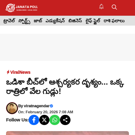
Skip
to
M
content
ట్రావెల్
స్పోర్ట్స్
జాబ్
ఎడ్యుకేషన్
బిజినెస్
లైఫ్ స్టైల్
రాశి ఫలాలు
Viral
News
ఒడిశా బీచ్‌లో ఆశ్చర్యకర దృశ్యం… ఒక్క
రాత్రిలో వేల గుడ్లు!
By
viratnagendar
On: February 20, 2026 7:08 AM
Follow Us: