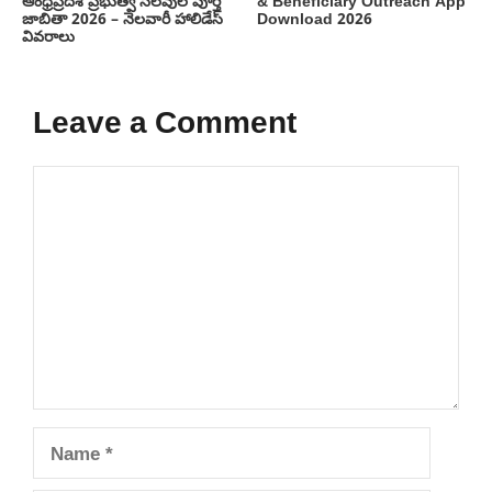
ఆంధ్రప్రదేశ్ ప్రభుత్వ సెలవుల పూర్తి
& Beneficiary Outreach App
జాబితా 2026 – నెలవారీ హాలిడేస్
Download 2026
వివరాలు
Leave a Comment
Comment
Name