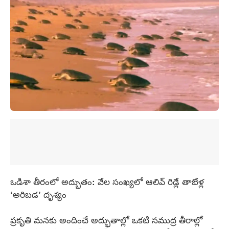
ఒడిశా తీరంలో అద్భుతం: వేల సంఖ్యలో ఆలివ్ రిడ్లే తాబేళ్ల
‘అరిబడ’ దృశ్యం
ప్రకృతి మనకు అందించే అద్భుతాల్లో ఒకటి సముద్ర తీరాల్లో