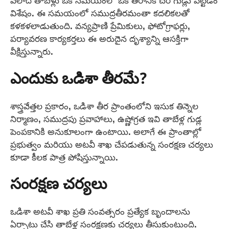
వేలాది తాబేళ్లు ఒకే సమయంలో ఒకే తీరానికి చేరి గుడ్లు పెట్టడం
విశేషం. ఈ సమయంలో సముద్రతీరమంతా కదలికలతో
కళకళలాడుతుంది. వన్యప్రాణి ప్రేమికులు, ఫోటోగ్రాఫర్లు,
పర్యావరణ కార్యకర్తలు ఈ అరుదైన దృశ్యాన్ని ఆసక్తిగా
వీక్షిస్తున్నారు.
ఎందుకు ఒడిశా తీరమే?
శాస్త్రవేత్తల ప్రకారం, ఒడిశా తీర ప్రాంతంలోని ఇసుక తిన్నెల
నిర్మాణం, సముద్రపు ప్రవాహాలు, ఉష్ణోగ్రత ఇవి తాబేళ్ల గుడ్ల
పెంపకానికి అనుకూలంగా ఉంటాయి. అలాగే ఈ ప్రాంతాల్లో
ప్రభుత్వం మరియు అటవీ శాఖ చేపడుతున్న సంరక్షణ చర్యలు
కూడా కీలక పాత్ర పోషిస్తున్నాయి.
సంరక్షణ చర్యలు
ఒడిశా అటవీ శాఖ ప్రతి సంవత్సరం ప్రత్యేక బృందాలను
ఏర్పాటు చేసి తాబేళ్ల సంరక్షణకు చర్యలు తీసుకుంటుంది.