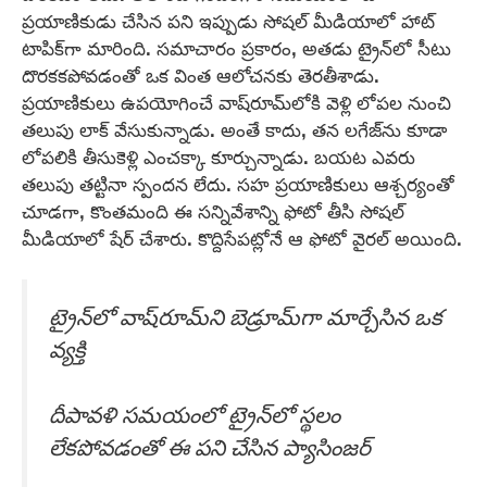
ప్రయాణికుడు చేసిన పని ఇప్పుడు సోషల్ మీడియాలో హాట్
టాపిక్‌గా మారింది. సమాచారం ప్రకారం, అతడు ట్రైన్‌లో సీటు
దొరకకపోవడంతో ఒక వింత ఆలోచనకు తెరతీశాడు.
ప్రయాణికులు ఉపయోగించే వాష్‌రూమ్‌లోకి వెళ్లి లోపల నుంచి
తలుపు లాక్ వేసుకున్నాడు. అంతే కాదు, తన లగేజ్‌ను కూడా
లోపలికి తీసుకెళ్లి ఎంచక్కా కూర్చున్నాడు. బయట ఎవరు
తలుపు తట్టినా స్పందన లేదు. సహ ప్రయాణికులు ఆశ్చర్యంతో
చూడగా, కొంతమంది ఈ సన్నివేశాన్ని ఫోటో తీసి సోషల్
మీడియాలో షేర్ చేశారు. కొద్దిసేపట్లోనే ఆ ఫోటో వైరల్ అయింది.
ట్రైన్‌లో వాష్‌రూమ్‌ని బెడ్రూమ్‌గా మార్చేసిన ఒక
వ్యక్తి
దీపావళి సమయంలో ట్రైన్‌లో స్థలం
లేకపోవడంతో ఈ పని చేసిన ప్యాసింజర్