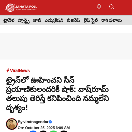
Skip
to
M
content
ట్రావెల్
స్పోర్ట్స్
జాబ్
ఎడ్యుకేషన్
బిజినెస్
లైఫ్ స్టైల్
రాశి ఫలాలు
Viral
News
ట్రైన్‌లో ఊహించని సీన్
ప్రయాణికులందరికీ షాక్: వాష్‌రూమ్
తలుపు తెరిస్తే కనిపించింది నమ్మలేని
దృశ్యం!
By
viratnagendar
On: October 25, 2025 6:09 AM