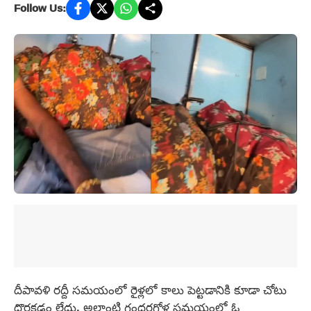
Follow Us:
దీపావళి రద్దీ సమయంలో రైళ్లలో కాలు పెట్టడానికి కూడా చోటు
దొరకడం లేదు. అలాంటి గందరగోళ సమయంలో ఓ