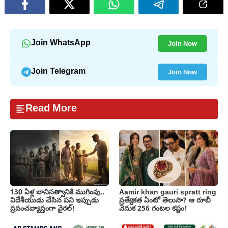
Join Now
Join WhatsApp
Join Now
Join Telegram
Read More
130 ఏళ్ల బానిసత్వానికి ముగింపు..
Aamir khan gauri spratt ring
విదేశీయుడు చేసిన పని ఇప్పుడు
ప్రత్యేకత ఏంటో తెలుసా? ఆ రూబీ
ప్రపంచవ్యాప్తంగా వైరల్!
వెనుక 256 గంటల కష్టం!