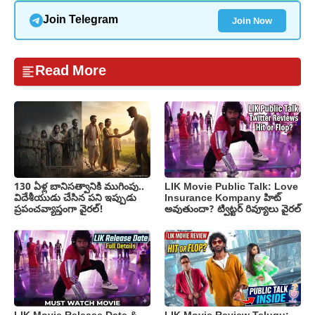
Join Now
Join Telegram
Read More
130 ఏళ్ల బానిసత్వానికి ముగింపు..
LIK Movie Public Talk: Love
విదేశీయుడు చేసిన పని ఇప్పుడు
Insurance Kompany హిట్
ప్రపంచవ్యాప్తంగా వైరల్!
అవుతుందా? ట్విట్టర్ రివ్యూలు వైరల్