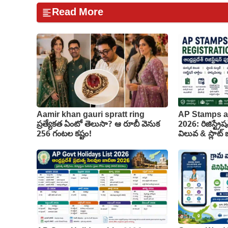
Read More
Aamir khan gauri spratt ring
AP Stamps a
ప్రత్యేకత ఏంటో తెలుసా? ఆ రూబీ వెనుక
2026: రిజిస్ట్రేష
256 గంటల కష్టం!
విలువ & స్లాట్ బు