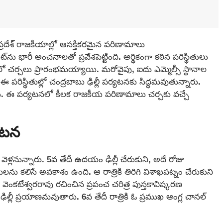
దేశ్ రాజకీయాల్లో ఆసక్తికరమైన పరిణామాలు
ను భారీ అంచనాలతో ప్రవేశపెట్టింది. ఆర్థికంగా కఠిన పరిస్థితులు
ో చర్చలు ప్రారంభమయ్యాయి. మరోవైపు, ఐదు ఎమ్మెల్సీ స్థానాల
 పరిస్థితుల్లో చంద్రబాబు ఢిల్లీ పర్యటనకు సిద్ధమవుతున్నారు.
ారు. ఈ పర్యటనలో కీలక రాజకీయ పరిణామాలు చర్చకు వచ్చే
యటన
కి వెళ్లనున్నారు. 5వ తేదీ ఉదయం ఢిల్లీ చేరుకుని, అదే రోజు
ులను కలిసే అవకాశం ఉంది. ఆ రాత్రికి తిరిగి విశాఖపట్నం చేరుకుని
ెంకటేశ్వరరావు రచించిన ప్రపంచ చరిత్ర పుస్తకావిష్కరణ
ిల్లీ ప్రయాణమవుతారు. 6వ తేదీ రాత్రికి ఓ ప్రముఖ ఆంగ్ల చానల్