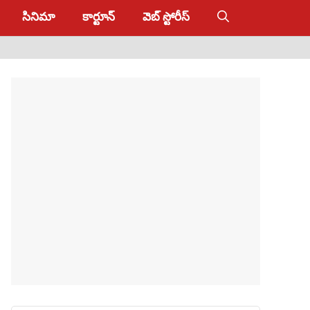
సినిమా
కార్టూన్
వెబ్ స్టోరీస్