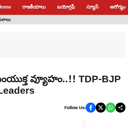
Home
రాజకీయాలు
బయోగ్రఫీ
న్యూస్
ఆరోగ్యం
 ఫలాలు
ేపీ సంయుక్త వ్యూహం..!! TDP-BJP
 Leaders
Follow Us: