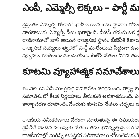
ఎంపీ, ఎమ్మెల్సీ లెక్కలు – పార్టీ 
ప్రస్తుతం ఎమ్మెల్సీ కోటాలో ఖాళీ అయిన ఐదు స్థానాల
నాగబాబుకు ఎమ్మెల్సీ సీటు ఖరారైంది. బీజేపీ తమకు ఒక 
రాజీనామాతో ఖాళీ అయిన రాజ్యసభ స్థానం బీజేపీకి కేట
రాజ్యసభ సభ్యులు త్వరలో పార్టీ మారేందుకు సిద్ధంగా ఉన
వ్యూహం రూపొందించబడుతోంది. బీజేపీ నేతలు వీరిని తమ పార్
కూటమి వ్యూహాత్మక సమావేశాల
ఈ నెల 7న ఏపీ మంత్రివర్గ సమావేశం జరగనుంది. రాష్ట్ర 
సమావేశంలో కీలక నిర్ణయాలు తీసుకునే అవకాశముంది. ఎమ్మెల్స
కార్యాచరణ రూపొందించేందుకు కూటమి నేతలు చర్చలు జ
రాజకీయ సమీకరణాలు వేగంగా మారుతున్న ఈ సమయంలో, ట
వైసీపీకి చెందిన పలువురు నేతలు తమ భవిష్యత్తుపై ఆలోచ
రాజకీయాల్లో మరిన్ని ఆసక్తికర పరిణామాలు చోటుచేసుకు