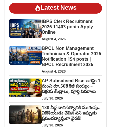
Latest News
IBPS Clerk Recruitment
2026 11403 posts Apply
Online
August 4, 2026
BPCL Non Management
Technician & Operator 2026
Notification 154 posts |
BPCL Recruitment 2026
August 4, 2026
AP Subsidised Rice ఆగస్టు 1
నుంచి రూ.50కే కేజీ బియ్యం –
విక్రయ కేంద్రాలు, పూర్తి వివరాలు
July 30, 2026
130 ఏళ్ల బానిసత్వానికి ముగింపు..
విదేశీయుడు చేసిన పని ఇప్పుడు
ప్రపంచవ్యాప్తంగా వైరల్!
July 30, 2026