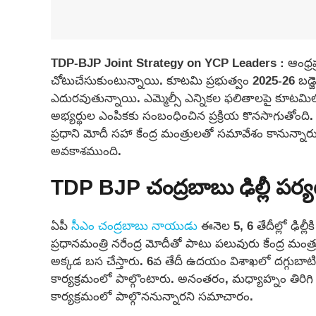
TDP-BJP Joint Strategy on YCP Leaders : ఆంధ్రప్ర
చోటుచేసుకుంటున్నాయి. కూటమి ప్రభుత్వం 2025-26 బడ్జెట్‌
ఎదురవుతున్నాయి. ఎమ్మెల్సీ ఎన్నికల ఫలితాలపై కూటమిల
అభ్యర్థుల ఎంపికకు సంబంధించిన ప్రక్రియ కొనసాగుతోంది. ఈ
ప్రధాని మోదీ సహా కేంద్ర మంత్రులతో సమావేశం కానున్న
అవకాశముంది.
TDP BJP చంద్రబాబు ఢిల్లీ పర్
ఏపీ
సీఎం చంద్రబాబు నాయుడు
ఈనెల 5, 6 తేదీల్లో ఢిల్లీ
ప్రధానమంత్రి నరేంద్ర మోదీతో పాటు పలువురు కేంద్ర మంత్ర
అక్కడ బస చేస్తారు. 6వ తేదీ ఉదయం విశాఖలో దగ్గుబాటి వ
కార్యక్రమంలో పాల్గొంటారు. అనంతరం, మధ్యాహ్నం తిరిగి ఢ
కార్యక్రమంలో పాల్గొననున్నారని సమాచారం.