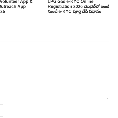
Volunteer App &
LPG Gas e-KYC Online
 Outreach App
Registration 2026 మొబైల్‌లో ఇంటి
026
నుంచే e-KYC పూర్తి చేసే విధానం