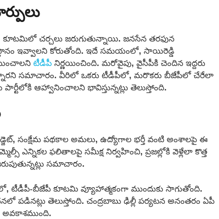
మార్పులు
 కోసం కూటమిలో చర్చలు జరుగుతున్నాయి. జనసేన తరఫున
స్థానం ఇవ్వాలని కోరుతోంది. ఇదే సమయంలో, సాయిరెడ్డి
ాయించాలని
టీడీపీ
నిర్ణయించింది. మరోవైపు, వైసీపీకి చెందిన ఇద్దరు
్నారని సమాచారం. వీరిలో ఒకరు టీడీపీలో, మరొకరు బీజేపీలో చేరేలా
టీలోకి ఆహ్వానించాలని భావిస్తున్నట్లు తెలుస్తోంది.
ు
బడ్జెట్, సంక్షేమ పథకాల అమలు, ఉద్యోగాల భర్తీ వంటి అంశాలపై ఈ
ీ ఎన్నికల ఫలితాలపై సమీక్ష నిర్వహించి, ప్రజల్లోకి వెళ్లేలా కొత్త
రుపుతున్నట్లు సమాచారం.
ీడీపీ-బీజేపీ కూటమి వ్యూహాత్మకంగా ముందుకు సాగుతోంది.
నలో పడినట్లు తెలుస్తోంది. చంద్రబాబు ఢిల్లీ పర్యటన అనంతరం ఏపీ
నే అవకాశముంది.