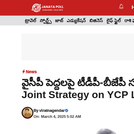
Skip
to
content
ట్రావెల్
స్పోర్ట్స్
జాబ్
ఎడ్యుకేషన్
బిజినెస్
లైఫ్ స్టైల్
రాశి
News
వైసీపీ పెద్దలపై టీడీపీ-బీజ
Joint Strategy on YCP
By
viratnagendar
On: March 4, 2025 5:02 AM