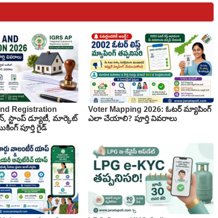
nd Registration
Voter Mapping 2026: ఓటర్ మ్యాపింగ్
న్, స్టాంప్ డ్యూటీ, మార్కెట్
ఎలా చేయాలి? పూర్తి వివరాలు
కింగ్ పూర్తి గైడ్