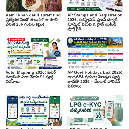
Aamir khan gauri spratt ring
AP Stamps and Registration
ప్రత్యేకత ఏంటో తెలుసా? ఆ రూబీ
2026: రిజిస్ట్రేషన్, స్టాంప్ డ్యూటీ,
వెనుక 256 గంటల కష్టం!
మార్కెట్ విలువ & స్లాట్ బుకింగ్
పూర్తి గైడ్
Voter Mapping 2026: ఓటర్
AP Govt Holidays List 2026:
మ్యాపింగ్ ఎలా చేయాలి? పూర్తి
ఆంధ్రప్రదేశ్ ప్రభుత్వ సెలవుల పూర్తి
వివరాలు
జాబితా 2026 – నెలవారీ హాలిడేస్
వివరాలు