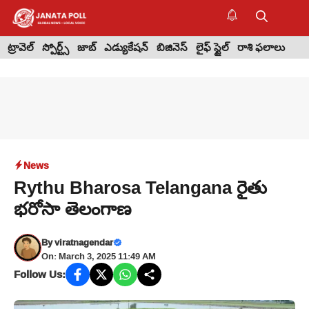
Skip
to
M
content
ట్రావెల్
స్పోర్ట్స్
జాబ్
ఎడ్యుకేషన్
బిజినెస్
లైఫ్ స్టైల్
రాశి ఫలాలు
News
Rythu Bharosa Telangana రైతు
భరోసా తెలంగాణ
By
viratnagendar
On: March 3, 2025 11:49 AM
Follow Us: