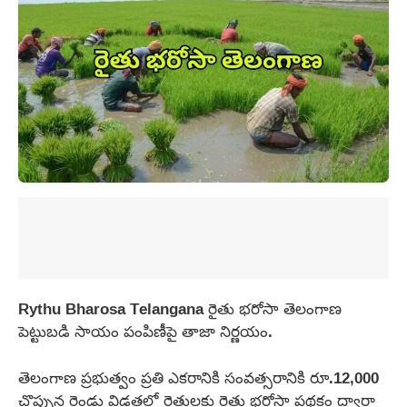
Rythu Bharosa Telangana రైతు భరోసా తెలంగాణ
పెట్టుబడి సాయం పంపిణీపై తాజా నిర్ణయం.
తెలంగాణ ప్రభుత్వం ప్రతి ఎకరానికి సంవత్సరానికి రూ.12,000
చొప్పున రెండు విడతల్లో రైతులకు రైతు భరోసా పథకం ద్వారా