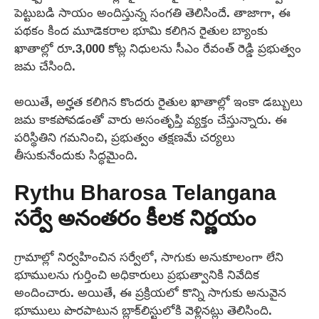
పెట్టుబడి సాయం అందిస్తున్న సంగతి తెలిసిందే. తాజాగా, ఈ
పథకం కింద మూడెకరాల భూమి కలిగిన రైతుల బ్యాంకు
ఖాతాల్లో రూ.3,000 కోట్ల నిధులను సీఎం రేవంత్ రెడ్డి ప్రభుత్వం
జమ చేసింది.
అయితే, అర్హత కలిగిన కొందరు రైతుల ఖాతాల్లో ఇంకా డబ్బులు
జమ కాకపోవడంతో వారు అసంతృప్తి వ్యక్తం చేస్తున్నారు. ఈ
పరిస్థితిని గమనించి, ప్రభుత్వం తక్షణమే చర్యలు
తీసుకునేందుకు సిద్ధమైంది.
Rythu Bharosa Telangana
సర్వే అనంతరం కీలక నిర్ణయం
గ్రామాల్లో నిర్వహించిన సర్వేలో, సాగుకు అనుకూలంగా లేని
భూములను గుర్తించి అధికారులు ప్రభుత్వానికి నివేదిక
అందించారు. అయితే, ఈ ప్రక్రియలో కొన్ని సాగుకు అనువైన
భూములు పొరపాటున బ్లాక్‌లిస్టులోకి వెళ్లినట్లు తెలిసింది.