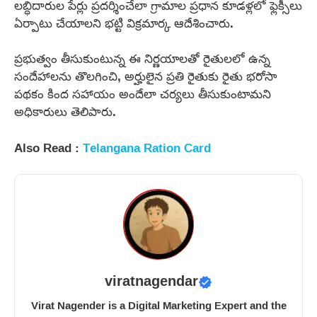
లబ్ధిదారుల పేర్లు ప్రదర్శించేలా గ్రామాల ప్రధాన కూడళ్లలో ఫ్లెక్సీలు
ఏర్పాటు చేయాలని భట్టి విక్రమార్క ఆదేశించారు.
ప్రభుత్వం తీసుకుంటున్న ఈ నిర్ణయాలతో రైతులలో ఉన్న
సందేహాలను తొలగించి, అర్హులైన ప్రతి రైతుకు రైతు భరోసా
పథకం కింద సహాయం అందేలా చర్యలు తీసుకుంటామని
అధికారులు తెలిపారు.
Also Read :
Telangana Ration Card
viratnagendar
Virat Nagender is a Digital Marketing Expert and the