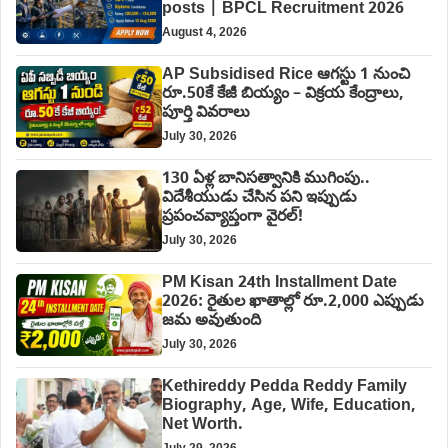
posts | BPCL Recruitment 2026
August 4, 2026
AP Subsidised Rice ఆగస్టు 1 నుంచి
రూ.50కే కేజీ బియ్యం – విక్రయ కేంద్రాలు,
పూర్తి వివరాలు
July 30, 2026
130 ఏళ్ల బానిసత్వానికి ముగింపు..
విదేశీయుడు చేసిన పని ఇప్పుడు
ప్రపంచవ్యాప్తంగా వైరల్!
July 30, 2026
PM Kisan 24th Installment Date
2026: రైతుల ఖాతాల్లో రూ.2,000 ఎప్పుడు
జమ అవుతుంది
July 30, 2026
Kethireddy Pedda Reddy Family
Biography, Age, Wife, Education,
Net Worth.
July 29, 2026