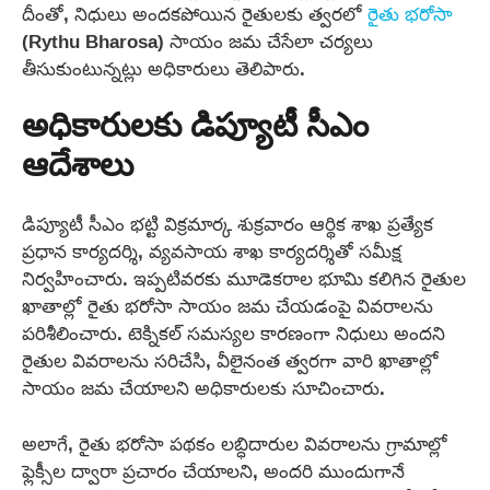
దీంతో, నిధులు అందకపోయిన రైతులకు త్వరలో
రైతు భరోసా
(Rythu Bharosa) సాయం జమ చేసేలా చర్యలు
తీసుకుంటున్నట్లు అధికారులు తెలిపారు.
అధికారులకు డిప్యూటీ సీఎం
ఆదేశాలు
డిప్యూటీ సీఎం భట్టి విక్రమార్క శుక్రవారం ఆర్థిక శాఖ ప్రత్యేక
ప్రధాన కార్యదర్శి, వ్యవసాయ శాఖ కార్యదర్శితో సమీక్ష
నిర్వహించారు. ఇప్పటివరకు మూడెకరాల భూమి కలిగిన రైతుల
ఖాతాల్లో రైతు భరోసా సాయం జమ చేయడంపై వివరాలను
పరిశీలించారు. టెక్నికల్ సమస్యల కారణంగా నిధులు అందని
రైతుల వివరాలను సరిచేసి, వీలైనంత త్వరగా వారి ఖాతాల్లో
సాయం జమ చేయాలని అధికారులకు సూచించారు.
అలాగే, రైతు భరోసా పథకం లబ్ధిదారుల వివరాలను గ్రామాల్లో
ఫ్లెక్సీల ద్వారా ప్రచారం చేయాలని, అందరి ముందుగానే