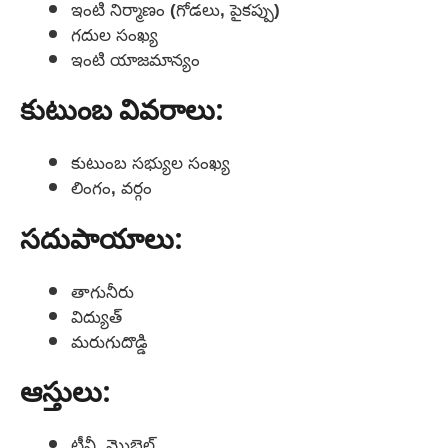
ఇంటి నిర్మాణం (గోడలు, పైకప్పు)
గదుల సంఖ్య
ఇంటి యాజమాన్యం
కుటుంబ వివరాలు:
కుటుంబ సభ్యుల సంఖ్య
లింగం, వర్గం
సదుపాయాలు:
తాగునీరు
విద్యుత్
మరుగుదొడ్డి
ఆస్తులు:
టీవీ, మొబైల్