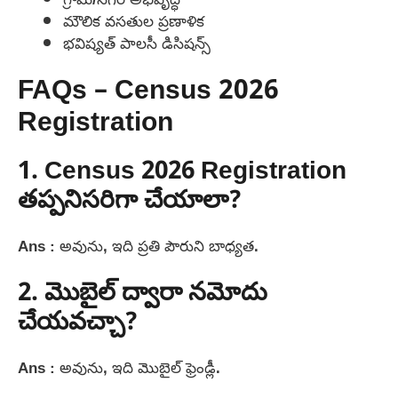
మౌలిక వసతుల ప్రణాళిక
భవిష్యత్ పాలసీ డిసిషన్స్
FAQs – Census 2026
Registration
1. Census 2026 Registration
తప్పనిసరిగా చేయాలా?
Ans : అవును, ఇది ప్రతి పౌరుని బాధ్యత.
2. మొబైల్ ద్వారా నమోదు
చేయవచ్చా?
Ans : అవును, ఇది మొబైల్ ఫ్రెండ్లీ.