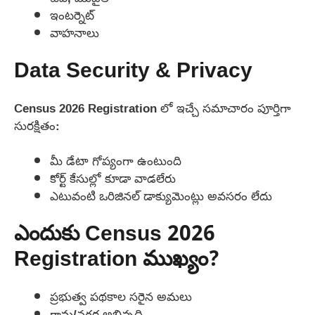
ఇంటర్నెట్
వాహనాలు
Data Security & Privacy
Census 2026 Registration లో ఇచ్చే సమాచారం పూర్తిగా
సురక్షితం:
మీ డేటా గోప్యంగా ఉంటుంది
కోర్ట్ కేసుల్లో కూడా వాడలేరు
ఎటువంటి ఒరిజినల్ డాక్యుమెంట్లు అవసరం లేదు
ఎందుకు Census 2026
Registration ముఖ్యం?
ప్రభుత్వ పథకాల సరైన అమలు
గ్రామ/నగర అభివృద్ధి