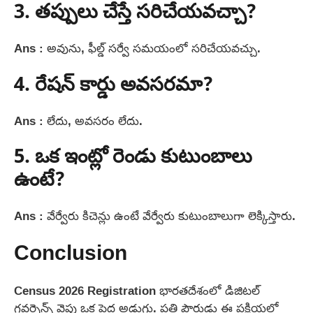
3. తప్పులు చేస్తే సరిచేయవచ్చా?
Ans : అవును, ఫీల్డ్ సర్వే సమయంలో సరిచేయవచ్చు.
4. రేషన్ కార్డు అవసరమా?
Ans : లేదు, అవసరం లేదు.
5. ఒక ఇంట్లో రెండు కుటుంబాలు
ఉంటే?
Ans : వేర్వేరు కిచెన్లు ఉంటే వేర్వేరు కుటుంబాలుగా లెక్కిస్తారు.
Conclusion
Census 2026 Registration భారతదేశంలో డిజిటల్
గవర్నెన్స్ వైపు ఒక పెద్ద అడుగు. ప్రతి పౌరుడు ఈ ప్రక్రియలో