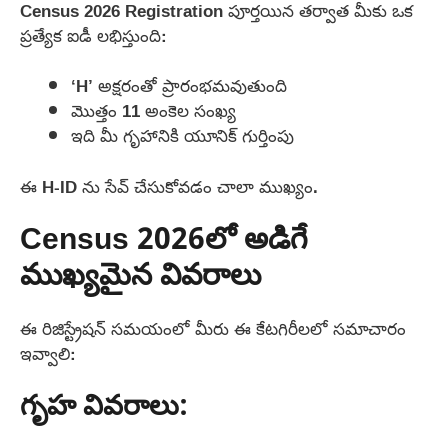
Census 2026 Registration పూర్తయిన తర్వాత మీకు ఒక
ప్రత్యేక ఐడీ లభిస్తుంది:
‘H’ అక్షరంతో ప్రారంభమవుతుంది
మొత్తం 11 అంకెల సంఖ్య
ఇది మీ గృహానికి యూనిక్ గుర్తింపు
ఈ H-ID ను సేవ్ చేసుకోవడం చాలా ముఖ్యం.
Census 2026లో అడిగే
ముఖ్యమైన వివరాలు
ఈ రిజిస్ట్రేషన్ సమయంలో మీరు ఈ కేటగిరీలలో సమాచారం
ఇవ్వాలి:
గృహ వివరాలు: