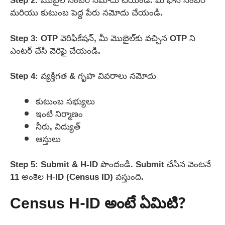
మరియు కుటుంబ పెద్ద పేరు నమోదు చేయండి.
Step 3: OTP వెరిఫికేషన్, మీ మొబైల్‌కు వచ్చిన OTP ని
ఎంటర్ చేసి వెరిఫై చేయండి.
Step 4: వ్యక్తిగత & గృహ వివరాలు నమోదు
కుటుంబ సభ్యులు
ఇంటి నిర్మాణం
నీరు, విద్యుత్
ఆస్తులు
Step 5: Submit & H-ID పొందండి. Submit చేసిన వెంటనే
11 అంకెల H-ID (Census ID) వస్తుంది.
Census H-ID అంటే ఏమిటి?