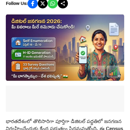
Follow Us:
భారతదేశంలో తొలిసారిగా పూర్తిగా డిజిటల్ పద్ధతిలో జనగణన
నిర్వహించేందుకు కేంద్ర ప్రభుత్వం సిద్ధమవుతోంది. ఈ Census