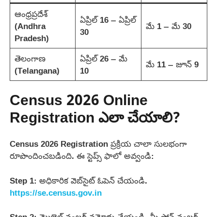
ఆంధ్రప్రదేశ్
ఏప్రిల్ 16 – ఏప్రిల్
(Andhra
మే 1 – మే 30
30
Pradesh)
తెలంగాణ
ఏప్రిల్ 26 – మే
మే 11 – జూన్ 9
(Telangana)
10
Census 2026 Online
Registration ఎలా చేయాలి?
Census 2026 Registration ప్రక్రియ చాలా సులభంగా
రూపొందించబడింది. ఈ స్టెప్స్ ఫాలో అవ్వండి:
Step 1: అధికారిక వెబ్‌సైట్ ఓపెన్ చేయండి.
https://se.census.gov.in
Step 2: మొబైల్ నంబర్ నమోదు చేయండి. మీ ఫోన్ నంబర్