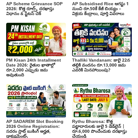
AP Scheme Grievance SOP
AP Subsidised Rice ఆగస్టు 1
2026: కొత్త రూల్స్, దరఖాస్తు
నుంచి రూ.50కే కేజీ బియ్యం –
విధానం & స్టేటస్ చెక్
విక్రయ కేంద్రాలు, పూర్తి వివరాలు
PM Kisan 24th Installment
Thalliki Vandanam: జులై 22న
Date 2026: రైతుల ఖాతాల్లో
తల్లికి వందనం రూ.13,000 జమ
రూ.2,000 ఎప్పుడు జమ
ఎవరికి మినహాయింపు?
అవుతుంది
AP SADAREM Slot Booking
Rythu Bharosa: కొత్త
2026 Online Registration:
పట్టాదారులకు జులై 5 డెడ్‌లైన్ |
సదరం స్లాట్ బుకింగ్ అర్హత,
రూ.6,000 పొందేందుకు దరఖాస్తు
డాక్యుమెంట్స్
చేయండి