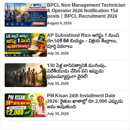
BPCL Non Management Technician
& Operator 2026 Notification 154
posts | BPCL Recruitment 2026
August 4, 2026
AP Subsidised Rice ఆగస్టు 1 నుంచి
రూ.50కే కేజీ బియ్యం – విక్రయ కేంద్రాలు,
పూర్తి వివరాలు
July 30, 2026
130 ఏళ్ల బానిసత్వానికి ముగింపు..
విదేశీయుడు చేసిన పని ఇప్పుడు
ప్రపంచవ్యాప్తంగా వైరల్!
July 30, 2026
PM Kisan 24th Installment Date
2026: రైతుల ఖాతాల్లో రూ.2,000 ఎప్పుడు
జమ అవుతుంది
July 30, 2026