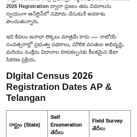
2026 Registration ద్వారా ప్రజలు తమ వివరాలను
స్వయంగా ఆన్‌లైన్‌లో నమోదు చేసుకునే అవకాశం
పొందుతున్నారు.
ఇది కేవలం జనాభా లెక్కలు మాత్రమే కాదు — రాబోయే
సంవత్సరాల్లో ప్రభుత్వ పథకాలు, మౌలిక వసతుల అభివృద్ధి,
మరియు సంక్షేమ విధానాల రూపకల్పనకు కీలకమైన డేటా
సేకరణ ప్రక్రియ.
DIgital Census 2026
Registration Dates AP &
Telangan
Self
Field Survey
రాష్ట్రం (
State)
Enumeration
తేదీలు
తేదీలు