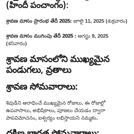
(హిందీ పంచాంగం):
శ్రావణ మాసం ప్రారంభ తేదీ 2025:
జూలై 11, 2025 (శుక్రవారం)
శ్రావణ మాసం ముగింపు తేదీ 2025
:
ఆగస్టు 9, 2025
(శనివారం)
శ్రావణ మాసంలోని ముఖ్యమైన
పండుగలు, వ్రతాలు
శ్రావణ సోమవారాలు:
శివుడిని ఆరాధించే ముఖ్యమైన రోజులు. ఈ రోజుల్లో
ఉపవాసాలు, అభిషేకాలు, పూజలు చేయడం ద్వారా
పాపవిమోచనం, ఐశ్వర్యం లభిస్తాయని నమ్మకం.