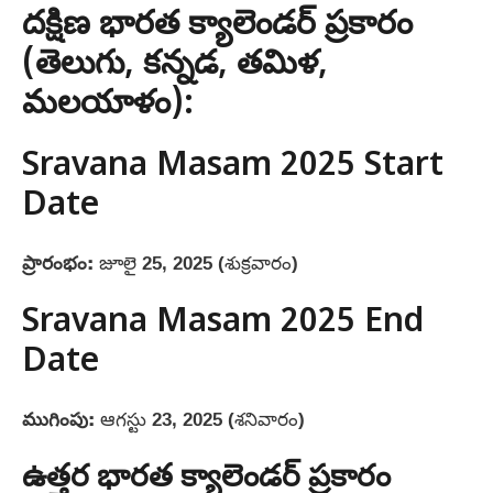
దక్షిణ భారత క్యాలెండర్ ప్రకారం
(తెలుగు, కన్నడ, తమిళ,
మలయాళం):
Sravana Masam 2025 Start
Date
ప్రారంభం:
జూలై 25, 2025 (శుక్రవారం)
Sravana Masam 2025 End
Date
ముగింపు:
ఆగస్టు 23, 2025 (శనివారం)
ఉత్తర భారత క్యాలెండర్ ప్రకారం