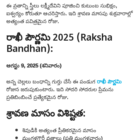
ఈ వ్రతాన్ని స్త్రీలు లక్ష్మీదేవిని పూజించి కుటుంబ సుభిక్షం,
ఐశ్వర్యం కోరుతూ ఆచరిస్తారు. ఇది శ్రావణ మాసపు శుక్రవారాల్లో
అత్యంత పవిత్రమైన రోజు.
రాఖీ పౌర్ణమి 2025 (Raksha
Bandhan):
ఆగస్టు 9, 2025 (శనివారం)
అన్న చెల్లలు బంధాన్ని గుర్తు చేసే ఈ పండుగ
రాఖీ పౌర్ణమి
రోజున జరుపుకుంటారు. ఇది సోదరి సోదరుల ప్రేమను
ప్రతిబింబించే ప్రత్యేకమైన రోజు.
శ్రావణ మాసం విశిష్టత:
శివుడికి అత్యంత ప్రీతికరమైన మాసం
మంగళగౌరీ వ్రతాలు (ప్రతి మంగళవారం)