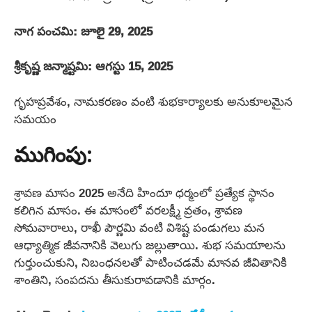
నాగ పంచమి: జూలై 29, 2025
శ్రీకృష్ణ జన్మాష్టమి: ఆగస్టు 15, 2025
గృహప్రవేశం, నామకరణం వంటి శుభకార్యాలకు అనుకూలమైన
సమయం
ముగింపు:
శ్రావణ మాసం 2025 అనేది హిందూ ధర్మంలో ప్రత్యేక స్థానం
కలిగిన మాసం. ఈ మాసంలో వరలక్ష్మీ వ్రతం, శ్రావణ
సోమవారాలు, రాఖీ పౌర్ణమి వంటి విశిష్ట పండుగలు మన
ఆధ్యాత్మిక జీవనానికి వెలుగు జల్లుతాయి. శుభ సమయాలను
గుర్తుంచుకుని, నిబంధనలతో పాటించడమే మానవ జీవితానికి
శాంతిని, సంపదను తీసుకురావడానికి మార్గం.