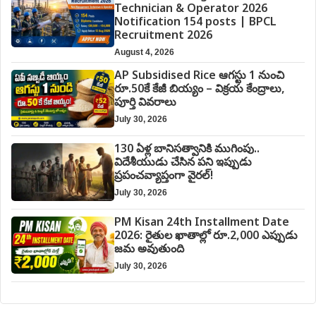
Technician & Operator 2026
Notification 154 posts | BPCL
Recruitment 2026
August 4, 2026
AP Subsidised Rice ఆగస్టు 1 నుంచి
రూ.50కే కేజీ బియ్యం – విక్రయ కేంద్రాలు,
పూర్తి వివరాలు
July 30, 2026
130 ఏళ్ల బానిసత్వానికి ముగింపు..
విదేశీయుడు చేసిన పని ఇప్పుడు
ప్రపంచవ్యాప్తంగా వైరల్!
July 30, 2026
PM Kisan 24th Installment Date
2026: రైతుల ఖాతాల్లో రూ.2,000 ఎప్పుడు
జమ అవుతుంది
July 30, 2026