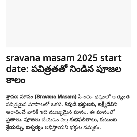
sravana masam 2025 start
date: పవిత్రతతో నిండిన పూజల
కాలం
శ్రావణ మాసం (Sravana Masam)
హిందూ ధర్మంలో అత్యంత
పవిత్రమైన మాసాలలో ఒకటి.
శివుడి
భక్తులకు
,
లక్ష్మీదేవి
ని
ఆరాధించే వారికీ ఇది ముఖ్యమైన మాసం. ఈ మాసంలో
వ్రతాలు
,
పూజలు
చేయడం వల్ల
శుభఫలితాలు
,
కుటుంబ
శ్రేయస్సు
,
ఐశ్వర్యం
లభిస్తాయని భక్తుల నమ్మకం.