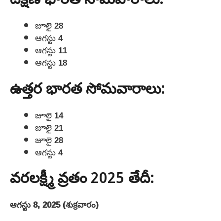
దక్షిణ భారత సోమవారాలు:
జూలై 28
ఆగస్టు 4
ఆగస్టు 11
ఆగస్టు 18
ఉత్తర భారత సోమవారాలు:
జూలై 14
జూలై 21
జూలై 28
ఆగస్టు 4
వరలక్ష్మీ వ్రతం 2025 తేదీ:
ఆగస్టు 8, 2025 (శుక్రవారం)