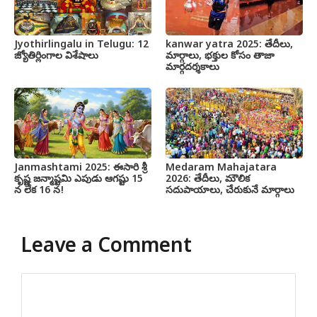
Jyothirlingalu in Telugu: 12
kanwar yatra 2025: తేదీలు,
జ్యోతిర్లింగాల విశేషాలు
మార్గాలు, భక్తుల కోసం తాజా
మార్గదర్శకాలు
Janmashtami 2025: ఈసారి శ్రీ
Medaram Mahajatara
కృష్ణ జన్మాష్టమి ఎపుడు ఆగష్టు 15
2026: తేదీలు, మౌలిక
న లేక 16 న!
సదుపాయాలు, చేరుకునే మార్గాలు
Leave a Comment
Comment