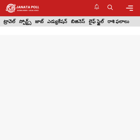
Skip
to
content
Me
ట్రావెల్
స్పోర్ట్స్
జాబ్
ఎడ్యుకేషన్
బిజినెస్
లైఫ్ స్టైల్
రాశి ఫలాలు