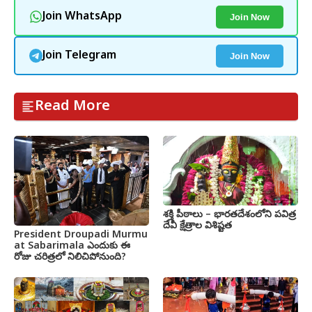
Join Now
Join WhatsApp
Join Now
Join Telegram
Read More
శక్తి పీఠాలు – భారతదేశంలోని పవిత్ర
దేవీ క్షేత్రాల విశిష్టత
President Droupadi Murmu
at Sabarimala ఎందుకు ఈ
రోజు చరిత్రలో నిలిచిపోనుంది?