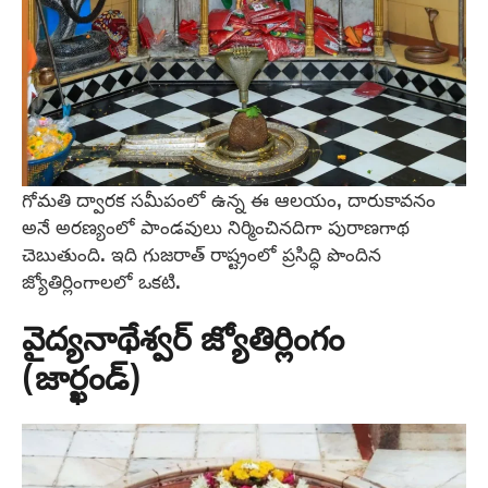
గోమతి ద్వారక సమీపంలో ఉన్న ఈ ఆలయం, దారుకావనం
అనే అరణ్యంలో పాండవులు నిర్మించినదిగా పురాణగాథ
చెబుతుంది. ఇది గుజరాత్ రాష్ట్రంలో ప్రసిద్ధి పొందిన
జ్యోతిర్లింగాలలో ఒకటి.
వైద్యనాథేశ్వర్ జ్యోతిర్లింగం
(జార్ఖండ్)