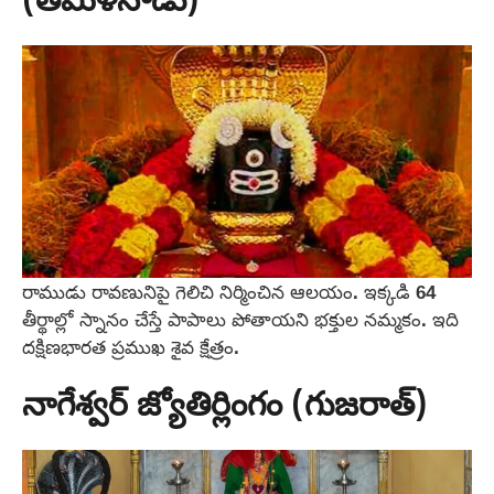
(తమిళనాడు)
రాముడు రావణునిపై గెలిచి నిర్మించిన ఆలయం. ఇక్కడి 64
తీర్థాల్లో స్నానం చేస్తే పాపాలు పోతాయని భక్తుల నమ్మకం. ఇది
దక్షిణభారత ప్రముఖ శైవ క్షేత్రం.
నాగేశ్వర్ జ్యోతిర్లింగం (గుజరాత్)