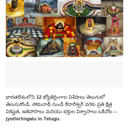
భారతదేశంలోని 12 జ్యోతిర్లింగాల విశేషాలు తెలుగులో
తెలుసుకోండి. సోమనాథ్ నుండి కేదారేశ్వర్ వరకు ప్రతి క్షేత్ర
విశిష్టత, ఇతిహాసాలు మరియు భక్తుల విశ్వాసాలు ఒకేచోట –
jyothirlingalu in Telugu.