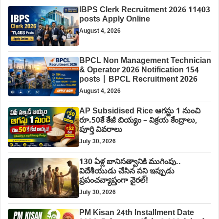
IBPS Clerk Recruitment 2026 11403
posts Apply Online
August 4, 2026
BPCL Non Management Technician
& Operator 2026 Notification 154
posts | BPCL Recruitment 2026
August 4, 2026
AP Subsidised Rice ఆగస్టు 1 నుంచి
రూ.50కే కేజీ బియ్యం – విక్రయ కేంద్రాలు,
పూర్తి వివరాలు
July 30, 2026
130 ఏళ్ల బానిసత్వానికి ముగింపు..
విదేశీయుడు చేసిన పని ఇప్పుడు
ప్రపంచవ్యాప్తంగా వైరల్!
July 30, 2026
PM Kisan 24th Installment Date