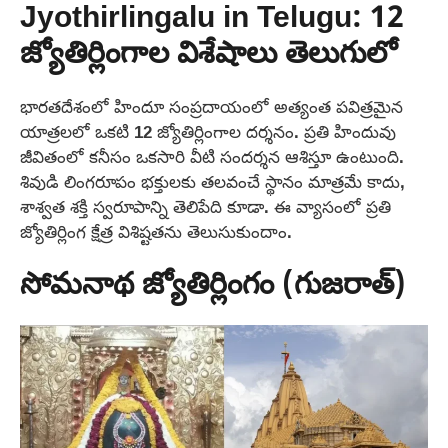
Jyothirlingalu in Telugu: 12
జ్యోతిర్లింగాల విశేషాలు తెలుగులో
భారతదేశంలో హిందూ సంప్రదాయంలో అత్యంత పవిత్రమైన
యాత్రలలో ఒకటి 12 జ్యోతిర్లింగాల దర్శనం. ప్రతి హిందువు
జీవితంలో కనీసం ఒకసారి వీటి సందర్శన ఆశిస్తూ ఉంటుంది.
శివుడి లింగరూపం భక్తులకు తలవంచే స్థానం మాత్రమే కాదు,
శాశ్వత శక్తి స్వరూపాన్ని తెలిపేది కూడా. ఈ వ్యాసంలో ప్రతి
జ్యోతిర్లింగ క్షేత్ర విశిష్టతను తెలుసుకుందాం.
సోమనాథ జ్యోతిర్లింగం (గుజరాత్)