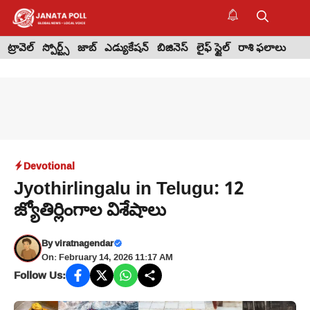
Skip
to
M
content
ట్రావెల్
స్పోర్ట్స్
జాబ్
ఎడ్యుకేషన్
బిజినెస్
లైఫ్ స్టైల్
రాశి ఫలాలు
Devotional
Jyothirlingalu in Telugu: 12
జ్యోతిర్లింగాల విశేషాలు
By
viratnagendar
On: February 14, 2026 11:17 AM
Follow Us: