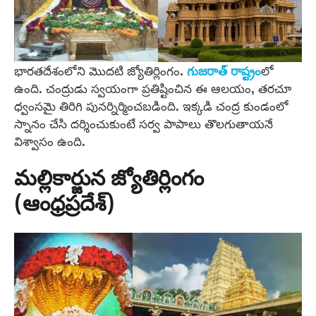
భారతదేశంలోని మొదటి జ్యోతిర్లింగం.
గుజరాత్ రాష్ట్రం
లో
ఉంది. చంద్రుడు స్వయంగా ప్రతిష్టించిన ఈ ఆలయం, తరచూ
ధ్వంసమై తిరిగి పునర్నిర్మించబడింది. ఇక్కడి చంద్ర కుండంలో
స్నానం చేసి దర్శించుకుంటే సర్వ పాపాలు తొలగుతాయనే
విశ్వాసం ఉంది.
మల్లికార్జున జ్యోతిర్లింగం
(ఆంధ్రప్రదేశ్)