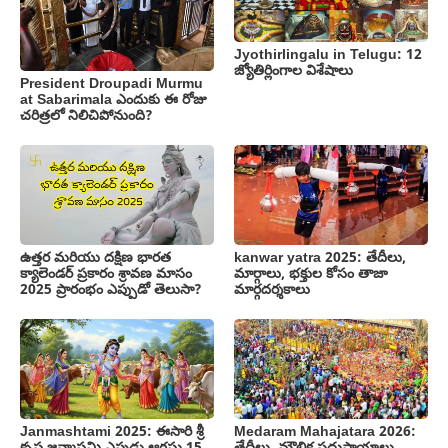
Jyothirlingalu in Telugu: 12
జ్యోతిర్లింగాల విశేషాలు
President Droupadi Murmu
at Sabarimala ఎందుకు ఈ రోజు
చరిత్రలో నిలిచిపోనుంది?
ఉత్తర మరియు దక్షిణ భారత
kanwar yatra 2025: తేదీలు,
క్యాలెండర్‌ ప్రకారం శ్రావణ మాసం
మార్గాలు, భక్తుల కోసం తాజా
2025 ప్రారంభం ఎప్పుడో తెలుసా?
మార్గదర్శకాలు
Janmashtami 2025: ఈసారి శ్రీ
Medaram Mahajatara 2026: