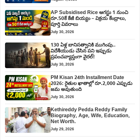
AP Subsidised Rice ఆగస్టు 1 నుంచి
రూ.50కే కేజీ బియ్యం – విక్రయ కేంద్రాలు,
పూర్తి వివరాలు
July 30, 2026
130 ఏళ్ల బానిసత్వానికి ముగింపు..
విదేశీయుడు చేసిన పని ఇప్పుడు
ప్రపంచవ్యాప్తంగా వైరల్!
July 30, 2026
PM Kisan 24th Installment Date
2026: రైతుల ఖాతాల్లో రూ.2,000 ఎప్పుడు
జమ అవుతుంది
July 30, 2026
Kethireddy Pedda Reddy Family
Biography, Age, Wife, Education,
Net Worth.
July 29, 2026