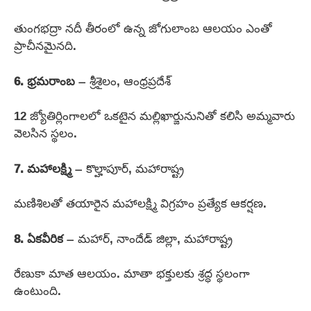
తుంగభద్రా నదీ తీరంలో ఉన్న జోగులాంబ ఆలయం ఎంతో
ప్రాచీనమైనది.
6. భ్రమరాంబ
– శ్రీశైలం, ఆంధ్రప్రదేశ్
12 జ్యోతిర్లింగాలలో ఒకటైన మల్లిఖార్జునునితో కలిసి అమ్మవారు
వెలసిన స్థలం.
7. మహాలక్ష్మి
– కొల్హాపూర్, మహారాష్ట్ర
మణిశిలతో తయారైన మహాలక్ష్మి విగ్రహం ప్రత్యేక ఆకర్షణ.
8. ఏకవీరిక
– మహార్, నాందేడ్ జిల్లా, మహారాష్ట్ర
రేణుకా మాత ఆలయం. మాతా భక్తులకు శ్రద్ధ స్థలంగా
ఉంటుంది.