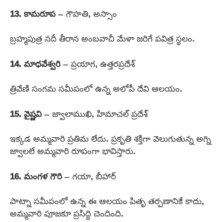
13. కామరూప
– గౌహతి, అస్సాం
బ్రహ్మపుత్ర నదీ తీరాన అంబవాచీ మేళా జరిగే పవిత్ర స్థలం.
14. మాధవేశ్వరి
– ప్రయాగ, ఉత్తరప్రదేశ్
త్రివేణి సంగమ సమీపంలో ఉన్న అలోపీ దేవి ఆలయం.
15. వైష్ణవి
– జ్వాలాముఖి, హిమాచల్ ప్రదేశ్
ఇక్కడ అమ్మవారి ప్రతిమ లేదు. ప్రకృతి శక్తిగా వెలుగుతున్న అగ్ని
జ్వాలలే అమ్మవారి రూపంగా భావిస్తారు.
16. మంగళ గౌరి
– గయా, బీహార్
పాట్నా సమీపంలో ఉన్న ఈ ఆలయం పితృ తర్పణానికే కాదు,
అమ్మవారి పూజకూ ప్రసిద్ధి చెందింది.