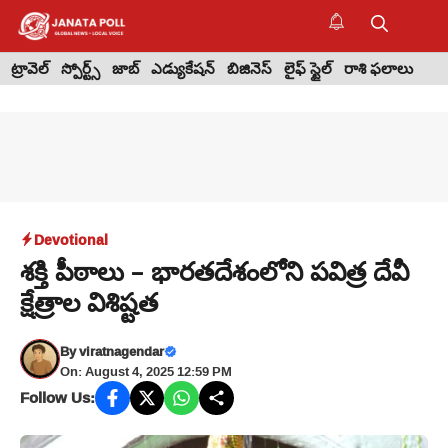
Skip
to
M
content
ట్రావెల్
స్పోర్ట్స్
జాబ్
ఎడ్యుకేషన్
బిజినెస్
లైఫ్ స్టైల్
రాశి ఫలాలు
Devotional
శక్తి పీఠాలు – భారతదేశంలోని పవిత్ర దేవీ
క్షేత్రాల విశిష్టత
By
viratnagendar
On: August 4, 2025 12:59 PM
Follow Us: