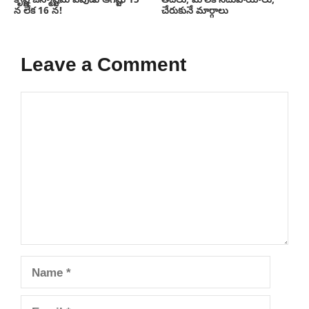
కృష్ణ జన్మాష్టమి ఎపుడు ఆగష్టు 15
తేదీలు, మౌలిక సదుపాయాలు,
న లేక 16 న!
చేరుకునే మార్గాలు
Leave a Comment
Comment
Name
Email