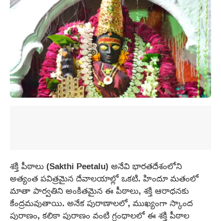
శక్తి పీఠాలు (Sakthi Peetalu) అనేవి భారతదేశంలోని
అత్యంత పవిత్రమైన దేవాలయాల్లో ఒకటి. హిందూ మతంలో
మాతా పార్వతిని అంకితమైన ఈ పీఠాలు, శక్తి ఆరాధనకు
కేంద్రమవుతాయి. అనేక పురాణాలలో, ముఖ్యంగా స్కాంద
పురాణం, కలికా పురాణం వంటి గ్రంథాలలో ఈ శక్తి పీఠాల