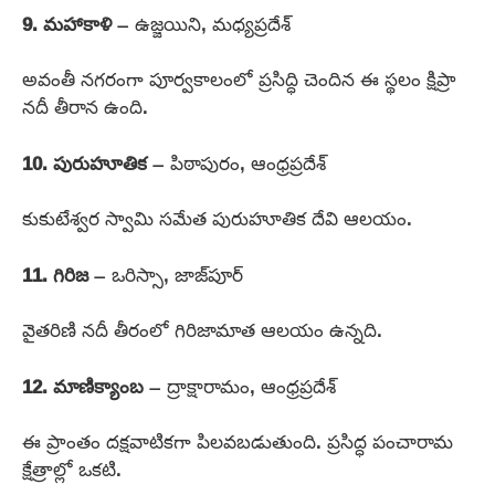
9. మహాకాళి
– ఉజ్జయిని, మధ్యప్రదేశ్
అవంతీ నగరంగా పూర్వకాలంలో ప్రసిద్ధి చెందిన ఈ స్థలం క్షిప్రా
నదీ తీరాన ఉంది.
10. పురుహూతిక
– పిఠాపురం, ఆంధ్రప్రదేశ్
కుకుటేశ్వర స్వామి సమేత పురుహూతిక దేవి ఆలయం.
11. గిరిజ
– ఒరిస్సా, జాజ్‌పూర్
వైతరిణి నదీ తీరంలో గిరిజామాత ఆలయం ఉన్నది.
12. మాణిక్యాంబ
– ద్రాక్షారామం, ఆంధ్రప్రదేశ్
ఈ ప్రాంతం దక్షవాటికగా పిలవబడుతుంది. ప్రసిద్ధ పంచారామ
క్షేత్రాల్లో ఒకటి.