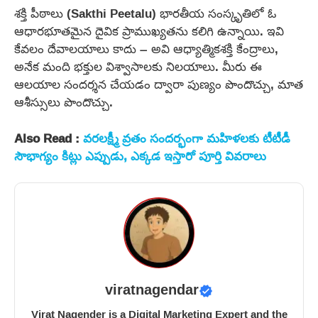
శక్తి పీఠాలు (Sakthi Peetalu) భారతీయ సంస్కృతిలో ఓ
ఆధారభూతమైన దైవిక ప్రాముఖ్యతను కలిగి ఉన్నాయి. ఇవి
కేవలం దేవాలయాలు కాదు – అవి ఆధ్యాత్మికశక్తి కేంద్రాలు,
అనేక మంది భక్తుల విశ్వాసాలకు నిలయాలు. మీరు ఈ
ఆలయాల సందర్శన చేయడం ద్వారా పుణ్యం పొందొచ్చు, మాత
ఆశీస్సులు పొందొచ్చు.
Also Read :
వరలక్ష్మీ వ్రతం సందర్భంగా మహిళలకు టీటీడీ
సౌభాగ్యం కిట్లు ఎప్పుడు, ఎక్కడ ఇస్తారో పూర్తి వివరాలు
viratnagendar
Virat Nagender is a Digital Marketing Expert and the