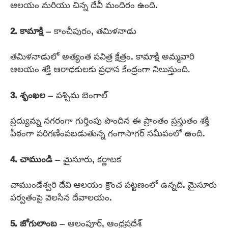
ఆలయం మరియు చిన్న దేవీ మందిరం ఉంది.
2. కామాక్షి
– కాంచీపురం, తమిళనాడు
తమిళనాడులో అత్యంత పవిత్ర క్షేత్రం. కామాక్షి అమ్మవారి
ఆలయం శక్తి ఆరాధకులకు ప్రధాన కేంద్రంగా నిలుస్తుంది.
3. శృంఖల
– పశ్చిమ బెంగాల్
ప్రద్యుమ్న నగరంగా గుర్తింపు పొందిన ఈ ప్రాంతం ప్రస్తుతం శక్తి
పీఠంగా పరిగణింపబడుతున్న గంగాసాగర్ సమీపంలో ఉంది.
4. చాముండి
– మైసూరు, కర్ణాటక
చాముండేశ్వరి దేవి ఆలయం క్రౌంచ పట్టణంలో ఉన్నది. మైసూరు
పర్వతంపై వెలసిన దేవాలయం.
5. జోగులాంబ
– ఆలంపూర్, ఆంధ్రప్రదేశ్