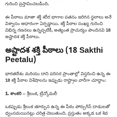
గురించి ప్రస్తావించబడింది.
ఈ పీఠాలు మాతా శక్తి శరీర భాగాల పతనం జరిగిన స్థలాలు అనే
విశ్వాసం ఆధారంగా ఏర్పడ్డాయి. శక్తి పీఠాల సంఖ్య గురించి
విభిన్న గణనలు ఉన్నప్పటికీ, అత్యంత ప్రాచుర్యం పొందినవి 18
అష్టాదశ శక్తి పీఠాలు.
అష్టాదశ శక్తి పీఠాలు (18 Sakthi
Peetalu)
భారతదేశం మరియు దాని పరిసర ప్రాంతాల్లో విస్తరించి ఉన్న ఈ
18 శక్తి పీఠాల విశేషాలను ఇప్పుడు రాష్ట్రాల వారీగా చూద్దాం:
1. శాంకరి
– శ్రీలంక, ట్రిన్కోమలీ
ఒకప్పుడు శ్రీలంక తూర్పున ఉన్న ఈ పీఠం పోర్చుగీస్ దాడులతో
ధ్వంసమయినట్లు చరిత్ర చెబుతుంది. ప్రస్తుతం అక్కడ ఒక శివ