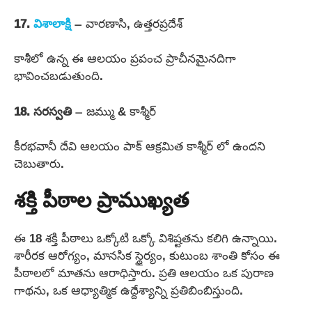
17.
విశాలాక్షి
– వారణాసి, ఉత్తరప్రదేశ్
కాశీలో ఉన్న ఈ ఆలయం ప్రపంచ ప్రాచీనమైనదిగా
భావించబడుతుంది.
18. సరస్వతి
– జమ్ము & కాశ్మీర్
కీరభవానీ దేవి ఆలయం పాక్ ఆక్రమిత కాశ్మీర్ లో ఉందని
చెబుతారు.
శక్తి పీఠాల ప్రాముఖ్యత
ఈ 18 శక్తి పీఠాలు ఒక్కోటి ఒక్కో విశిష్టతను కలిగి ఉన్నాయి.
శారీరక ఆరోగ్యం, మానసిక స్థైర్యం, కుటుంబ శాంతి కోసం ఈ
పీఠాలలో మాతను ఆరాధిస్తారు. ప్రతి ఆలయం ఒక పురాణ
గాథను, ఒక ఆధ్యాత్మిక ఉద్దేశ్యాన్ని ప్రతిబింబిస్తుంది.