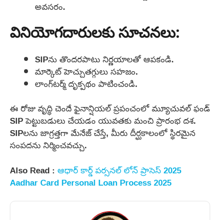
అవసరం.
వినియోగదారులకు సూచనలు:
SIPను తొందరపాటు నిర్ణయాలతో ఆపకండి.
మార్కెట్ హెచ్చుతగ్గులు సహజం.
లాంగ్‌టర్మ్ దృక్పథం పాటించండి.
ఈ రోజు వృద్ధి చెందే ఫైనాన్షియల్ ప్రపంచంలో మ్యూచువల్ ఫండ్
SIP పెట్టుబడులు చేయడం యువతకు మంచి ప్రారంభ దశ.
SIPలను జాగ్రత్తగా మేనేజ్ చేస్తే, మీరు దీర్ఘకాలంలో స్థిరమైన
సంపదను నిర్మించవచ్చు.
Also Read :
ఆధార్ కార్డ్ పర్సనల్ లోన్ ప్రాసెస్ 2025
Aadhar Card Personal Loan Process 2025