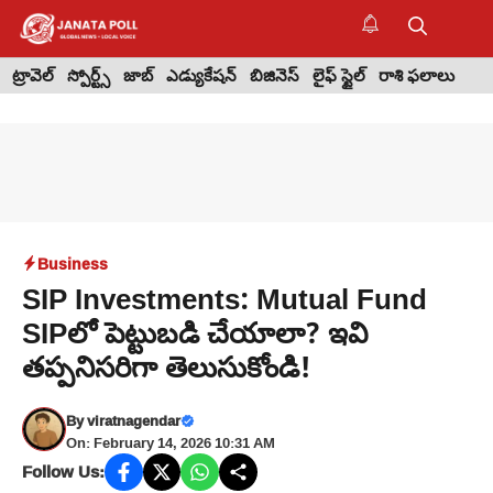
Skip
to
M
content
ట్రావెల్
స్పోర్ట్స్
జాబ్
ఎడ్యుకేషన్
బిజినెస్
లైఫ్ స్టైల్
రాశి ఫలాలు
Business
SIP Investments: Mutual Fund
SIPలో పెట్టుబడి చేయాలా? ఇవి
తప్పనిసరిగా తెలుసుకోండి!
By
viratnagendar
On: February 14, 2026 10:31 AM
Follow Us: