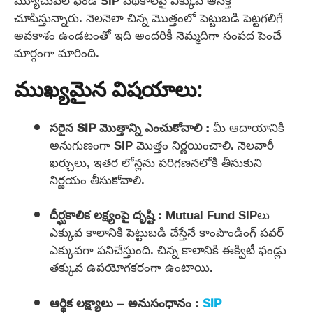
మ్యూచువల్ ఫండ్ SIP పథకాలపై ఎక్కువ ఆసక్తి
చూపిస్తున్నారు. నెలనెలా చిన్న మొత్తంలో పెట్టుబడి పెట్టగలిగే
అవకాశం ఉండటంతో ఇది అందరికీ నెమ్మదిగా సంపద పెంచే
మార్గంగా మారింది.
ముఖ్యమైన విషయాలు:
సరైన SIP మొత్తాన్ని ఎంచుకోవాలి :
మీ ఆదాయానికి
అనుగుణంగా SIP మొత్తం నిర్ణయించాలి. నెలవారీ
ఖర్చులు, ఇతర లోన్లను పరిగణనలోకి తీసుకుని
నిర్ణయం తీసుకోవాలి.
దీర్ఘకాలిక లక్ష్యంపై దృష్టి :
Mutual Fund SIPలు
ఎక్కువ కాలానికి పెట్టుబడి చేస్తేనే కాంపౌండింగ్ పవర్
ఎక్కువగా పనిచేస్తుంది. చిన్న కాలానికి ఈక్విటీ ఫండ్లు
తక్కువ ఉపయోగకరంగా ఉంటాయి.
ఆర్థిక లక్ష్యాలు – అనుసంధానం :
SIP