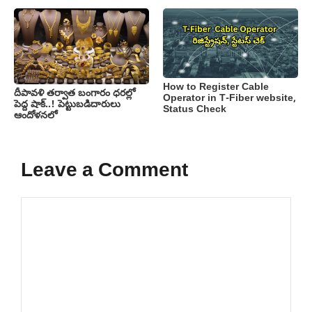
How to Register Cable
దీపావళి తర్వాత బంగారం ధరల్లో
Operator in T-Fiber website,
పెద్ద షాక్..! పెట్టుబడిదారులు
Status Check
ఆందోళనలో
Leave a Comment
Comment