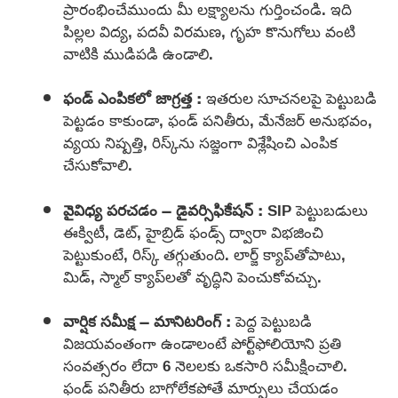
ప్రారంభించేముందు మీ లక్ష్యాలను గుర్తించండి. ఇది
పిల్లల విద్య, పదవీ విరమణ, గృహ కొనుగోలు వంటి
వాటికి ముడిపడి ఉండాలి.
ఫండ్ ఎంపికలో జాగ్రత్త :
ఇతరుల సూచనలపై పెట్టుబడి
పెట్టడం కాకుండా, ఫండ్ పనితీరు, మేనేజర్ అనుభవం,
వ్యయ నిష్పత్తి, రిస్క్‌ను సజ్జంగా విశ్లేషించి ఎంపిక
చేసుకోవాలి.
వైవిధ్య పరచడం – డైవర్సిఫికేషన్ :
SIP పెట్టుబడులు
ఈక్విటీ, డెట్, హైబ్రిడ్ ఫండ్స్ ద్వారా విభజించి
పెట్టుకుంటే, రిస్క్ తగ్గుతుంది. లార్జ్ క్యాప్‌తోపాటు,
మిడ్, స్మాల్ క్యాప్‌లతో వృద్ధిని పెంచుకోవచ్చు.
వార్షిక సమీక్ష – మానిటరింగ్ :
పెద్ద పెట్టుబడి
విజయవంతంగా ఉండాలంటే పోర్ట్‌ఫోలియోని ప్రతి
సంవత్సరం లేదా 6 నెలలకు ఒకసారి సమీక్షించాలి.
ఫండ్ పనితీరు బాగోలేకపోతే మార్పులు చేయడం