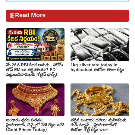
Read More
మే 26న RBI కీలక అడుగు.. హోమ్
1kg silver rate today in
లోన్ EMIలు తగ్గుతాయా? FD
hyderabad ఈరోజు తాజా రేట్లు!
పెట్టుబడిదారులకు గోల్డెన్ ఛాన్స్!
బంగారం ధరల పతనం..
తగ్గిన బంగారం ధరలు: మహిళలకు
హైదరాబాద్, చెన్నైలో నేటి రేట్లు ఇవే!
గుడ్ న్యూస్… హైదరాబాద్‌లో
(Gold Prices Today)
ఈరోజు గోల్డ్ రేట్లు ఇలా!