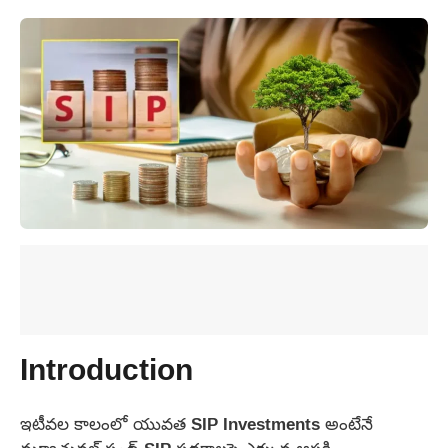
Introduction
ఇటీవల కాలంలో యువత SIP Investments అంటేనే