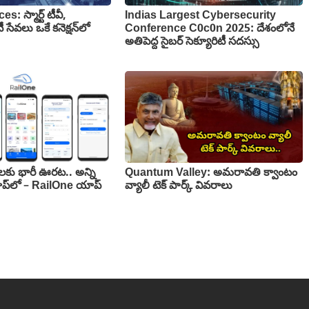
: స్మార్ట్ టీవీ,
Indias Largest Cybersecurity
 సేవలు ఒకే కనెక్షన్‌లో
Conference C0c0n 2025: దేశంలోనే
అతిపెద్ద సైబర్ సెక్యూరిటీ సదస్సు
కులకు భారీ ఊరట.. అన్ని
Quantum Valley: అమరావతి క్వాంటం
ప్‌లో – RailOne యాప్
వ్యాలీ టెక్ పార్క్ వివరాలు