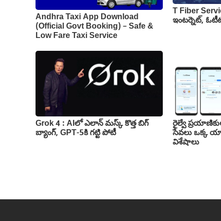
T Fiber Services
Andhra Taxi App Download
ఇంటర్నెట్, ఓటీటీ
(Official Govt Booking) – Safe &
Low Fare Taxi Service
Grok 4 : AIలో ఎలాన్ మస్క్ కొత్త బిగ్
రైల్వే ప్రయాణి
బ్యాంగ్, GPT-5కి గట్టి పోటీ
సేవలు ఒక్క యా
విశేషాలు