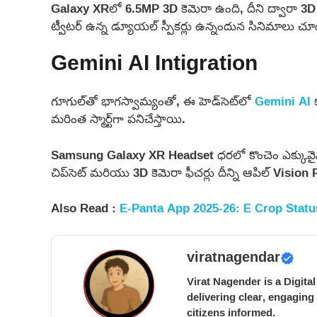
Galaxy XRలో 6.5MP 3D కెమెరా ఉంది, దీని ద్వారా 
ట్వీటర్‌ ఉన్న డ్యూయల్ స్పీకర్లు ఉన్నందున సినిమాలు 
Gemini AI Intigration
గూగుల్‌తో భాగస్వామ్యంతో, ఈ హెడ్‌సెట్‌లో
Gemini AI
క
మరింత స్మార్ట్‌గా పనిచేస్తాయి.
Samsung Galaxy XR Headset ధరలో కొంచెం ఎక్కువైనా
చిప్‌సెట్ మరియు 3D కెమెరా ఫీచర్లు దీన్ని ఆపిల్ Vision 
Also Read :
E-Panta App 2025-26: E Crop Statu
viratnagendar
Virat Nagender is a Digita
delivering clear, engaging
citizens informed.