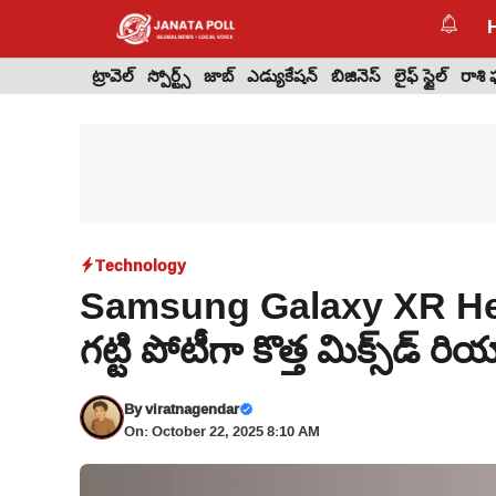
Skip
to
content
ట్రావెల్
స్పోర్ట్స్
జాబ్
ఎడ్యుకేషన్
బిజినెస్
లైఫ్ స్టైల్
రాశి
Technology
Samsung Galaxy XR Head
గట్టి పోటీగా కొత్త మిక్స్‌డ్ రి
By
viratnagendar
On: October 22, 2025 8:10 AM