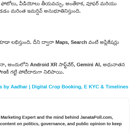
3D ఫోటోలు, వీడియోలు తీయవచ్చు. అంతేకాక, వూఫర్ మరియు
చూడడం మరింత ఇమర్షివ్ అనుభూతినిస్తుంది.
ూడా లభిస్తుంది. దీని ద్వారా Maps, Search వంటి అప్లికేషన్లు
, అందులోని Android XR సాఫ్ట్‌వేర్, Gemini AI, అధునాతన
Proకి గట్టి పోటీదారుగా నిలిపాయి.
s by Aadhar | Digital Crop Booking, E KYC & Timelines
l Marketing Expert and the mind behind JanataPoll.com,
 content on politics, governance, and public opinion to keep