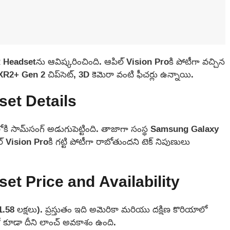
XR Headset‌ను ఆవిష్కరించింది. ఆపిల్ Vision Proకి పోటీగా వచ్చిన
XR2+ Gen 2 చిప్‌సెట్, 3D కెమెరా వంటి ఫీచర్లు ఉన్నాయి.
et Details
పంచంలోకి సామ్‌సంగ్ అడుగుపెట్టింది. తాజాగా సంస్థ Samsung Galaxy
 Vision Proకి గట్టి పోటీగా రాబోతుందని టెక్ నిపుణులు
t Price and Availability
8 లక్షలు). ప్రస్తుతం ఇది అమెరికా మరియు దక్షిణ కొరియాలో
 కూడా దీని లాంచ్ అవకాశం ఉంది.