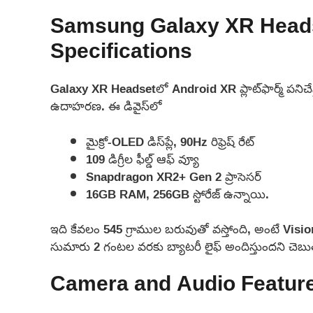
Samsung Galaxy XR Heads
Specifications
Galaxy XR Headset‌లో Android XR ప్లాట్‌ఫార్మ్ పని
ఉదాహరణ. ఈ డివైస్‌లో
మైక్రో-OLED డిస్‌ప్లే, 90Hz రిఫ్రెష్ రేట్
109 డిగ్రీల ఫీల్డ్ ఆఫ్ వ్యూ
Snapdragon XR2+ Gen 2 ప్రాసెసర్
16GB RAM, 256GB స్టోరేజ్ ఉన్నాయి.
ఇది కేవలం 545 గ్రాముల బరువుతో వస్తోంది, అంటే Visio
సుమారు 2 గంటల వరకు బ్యాటరీ లైఫ్ అందిస్తుందని చెబు
Camera and Audio Featur