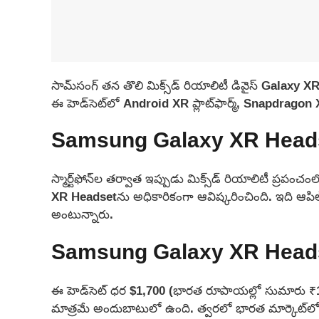
సామ్‌సంగ్ తన తొలి మిక్స్‌డ్ రియాలిటీ డివైస్‌ Galaxy 
ఈ హెడ్‌సెట్‌లో Android XR ప్లాట్‌ఫార్మ్, Snapdragon 
Samsung Galaxy XR Heads
స్మార్ట్‌ఫోన్‌ల తర్వాత ఇప్పుడు మిక్స్‌డ్ రియాలిటీ ప్ర
XR Headsetను అధికారికంగా ఆవిష్కరించింది. ఇది ఆపిల్
అంటున్నారు.
Samsung Galaxy XR Headse
ఈ హెడ్‌సెట్‌ ధర $1,700 (భారత రూపాయల్లో సుమారు ₹1.5
మాత్రమే అందుబాటులో ఉంది. త్వరలో భారత మార్కెట్‌లో