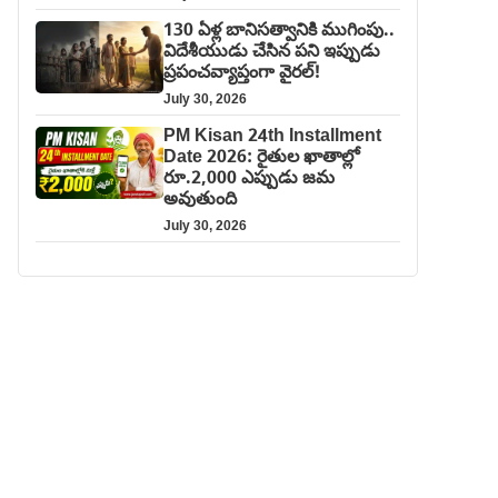
130 ఏళ్ల బానిసత్వానికి ముగింపు..
విదేశీయుడు చేసిన పని ఇప్పుడు
ప్రపంచవ్యాప్తంగా వైరల్!
July 30, 2026
PM Kisan 24th Installment
Date 2026: రైతుల ఖాతాల్లో
రూ.2,000 ఎప్పుడు జమ
అవుతుంది
July 30, 2026