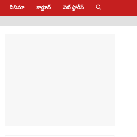
సినిమా
కార్టూన్
వెబ్ స్టోరీస్