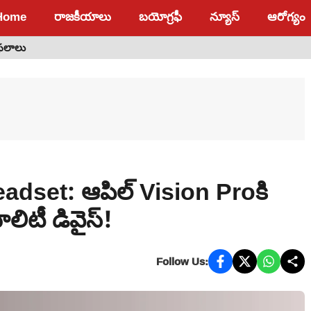
Home
రాజకీయాలు
బయోగ్రఫీ
న్యూస్
ఆరోగ్యం
 ఫలాలు
set: ఆపిల్ Vision Proకి
యాలిటీ డివైస్!
Follow Us: