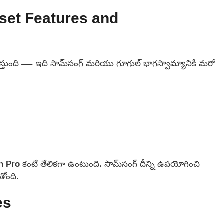
et Features and
చేస్తుంది — ఇది సామ్‌సంగ్ మరియు గూగుల్ భాగస్వామ్యానికి మరో
n Pro కంటే తేలికగా ఉంటుంది. సామ్‌సంగ్ దీన్ని ఉపయోగించి
తోంది.
es