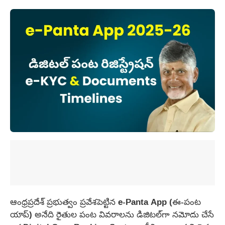
ఆంధ్రప్రదేశ్ ప్రభుత్వం ప్రవేశపెట్టిన e-Panta App (ఈ-పంట
యాప్) అనేది రైతుల పంట వివరాలను డిజిటల్‌గా నమోదు చేసే