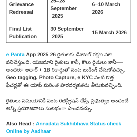
25–28
Grievance
6–10 March
September
Redressal
2026
2025
Final List
30 September
15 March 2026
Publication
2025
e-Panta
App 2025-26 రైతులకు డిజిటల్ రక్షణ వలె
పనిచేస్తుంది. యజమాని రైతులు కానీ, కౌలు రైతులు కానీ—
అందరూ ఆధార్ + 1B రికార్డుతో పంట బుకింగ్ చేసుకోవచ్చు.
Geo-tagging, Photo Capture, e-KYC వంటి కొత్త
ఫీచర్లతో ఈ యాప్ మరింత పారదర్శకతను తీసుకువచ్చింది.
రైతులు సమయానికి పంట రిజిస్ట్రేషన్ చేస్తే, ప్రభుత్వం అందించే
అన్ని ప్రయోజనాలు సులభంగా పొందవచ్చు.
Also Read :
Annadata Sukhibhava Status check
Online by Aadhaar