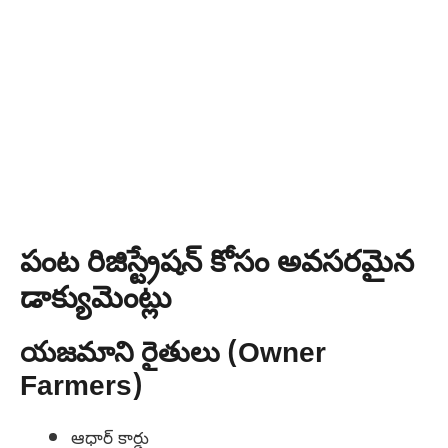
పంట రిజిస్ట్రేషన్ కోసం అవసరమైన
డాక్యుమెంట్లు
యజమాని రైతులు (Owner
Farmers)
ఆధార్ కార్డు