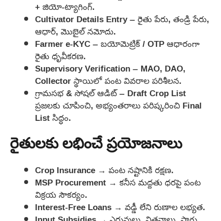
+ జియో-ట్యాగింగ్.
Cultivator Details Entry – రైతు పేరు, తండ్రి పేరు,
ఆధార్, మొబైల్ నమోదు.
Farmer e-KYC – బయోమెట్రిక్ / OTP ఆధారంగా
రైతు ధృవీకరణ.
Supervisory Verification – MAO, DAO,
Collector స్థాయిలో పంట వివరాల పరిశీలన.
గ్రామసభ & సోషల్ ఆడిట్ – Draft Crop List
ప్రజలకు చూపించి, అభ్యంతరాలు పరిష్కరించి Final
List సిద్ధం.
రైతులకు లభించే ప్రయోజనాలు
Crop Insurance → పంట నష్టానికి రక్షణ.
MSP Procurement → కనీస మద్దతు ధరపై పంట
విక్రయ సౌకర్యం.
Interest-Free Loans → వడ్డీ లేని రుణాల లభ్యత.
Input Subsidies → ఎరువులు, విత్తనాలు, సాగు