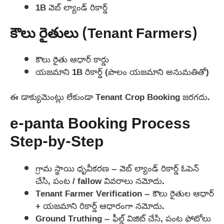
1B వెబ్ ల్యాండ్ రికార్డ్
కౌలు రైతులు (Tenant Farmers)
కౌలు రైతు ఆధార్ కార్డు
యజమాని 1B రికార్డ్ (పొలం యజమాని అనుమతితో)
ఈ డాక్యుమెంట్లు లేకుండా Tenant Crop Booking జరగదు.
e-panta Booking Process
Step-by-Step
గ్రామ స్థాయి ధృవీకరణ – వెబ్ ల్యాండ్ రికార్డ్ ఓపెన్
చేసి, పంట / fallow వివరాలు నమోదు.
Tenant Farmer Verification – కౌలు రైతుల ఆధార్
+ యజమాని రికార్డ్ ఆధారంగా నమోదు.
Ground Truthing – ఫీల్డ్ విజిట్ చేసి, పంట ఫోటోలు