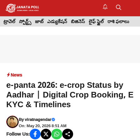
Skip
to
M
content
ట్రావెల్
స్పోర్ట్స్
జాబ్
ఎడ్యుకేషన్
బిజినెస్
లైఫ్ స్టైల్
రాశి ఫలాలు
News
e-panta 2026: e-crop Status by
Aadhar | Digital Crop Booking, E
KYC & Timelines
By
viratnagendar
On: May 20, 2026 8:51 AM
Follow Us: