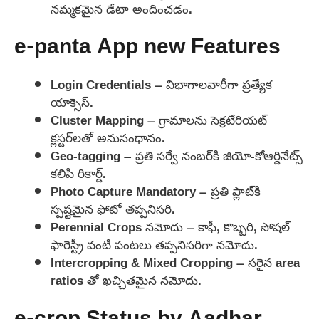
నమ్మకమైన డేటా అందించడం.
e-panta App new Features
Login Credentials – విభాగాలవారీగా ప్రత్యేక
యాక్సెస్.
Cluster Mapping – గ్రామాలను సెక్రటేరియట్
క్లస్టర్‌లతో అనుసంధానం.
Geo-tagging – ప్రతి సర్వే నంబర్‌కి జియో-కోఆర్డినేట్స్
కలిపి రికార్డ్.
Photo Capture Mandatory – ప్రతి ప్లాట్‌కి
స్పష్టమైన ఫోటో తప్పనిసరి.
Perennial Crops నమోదు – కాఫీ, కొబ్బరి, సోషల్
ఫారెస్ట్రీ వంటి పంటలు తప్పనిసరిగా నమోదు.
Intercropping & Mixed Cropping – సరైన area
ratios తో ఖచ్చితమైన నమోదు.