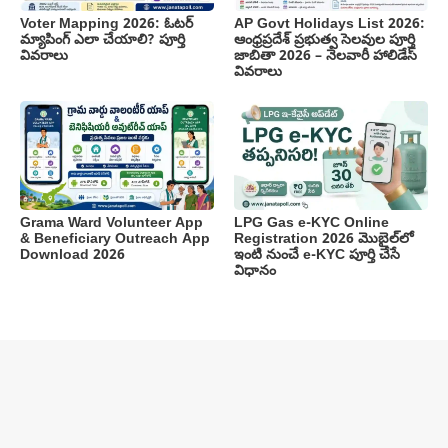
Voter Mapping 2026: ఓటర్
AP Govt Holidays List 2026:
మ్యాపింగ్ ఎలా చేయాలి? పూర్తి
ఆంధ్రప్రదేశ్ ప్రభుత్వ సెలవుల పూర్తి
వివరాలు
జాబితా 2026 – నెలవారీ హాలిడేస్
వివరాలు
Grama Ward Volunteer App
LPG Gas e-KYC Online
& Beneficiary Outreach App
Registration 2026 మొబైల్‌లో
Download 2026
ఇంటి నుంచే e-KYC పూర్తి చేసే
విధానం