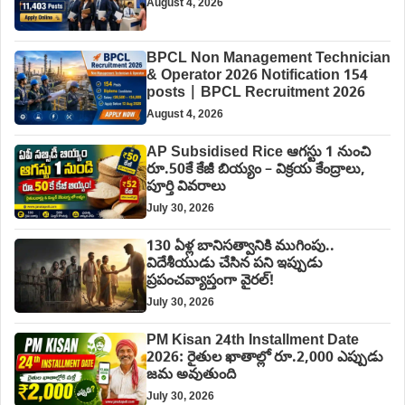
August 4, 2026
BPCL Non Management Technician
& Operator 2026 Notification 154
posts | BPCL Recruitment 2026
August 4, 2026
AP Subsidised Rice ఆగస్టు 1 నుంచి
రూ.50కే కేజీ బియ్యం – విక్రయ కేంద్రాలు,
పూర్తి వివరాలు
July 30, 2026
130 ఏళ్ల బానిసత్వానికి ముగింపు..
విదేశీయుడు చేసిన పని ఇప్పుడు
ప్రపంచవ్యాప్తంగా వైరల్!
July 30, 2026
PM Kisan 24th Installment Date
2026: రైతుల ఖాతాల్లో రూ.2,000 ఎప్పుడు
జమ అవుతుంది
July 30, 2026