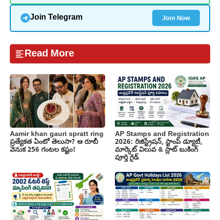
Join Now
Join Telegram
Read More
Aamir khan gauri spratt ring
AP Stamps and Registration
ప్రత్యేకత ఏంటో తెలుసా? ఆ రూబీ
2026: రిజిస్ట్రేషన్, స్టాంప్ డ్యూటీ,
వెనుక 256 గంటల కష్టం!
మార్కెట్ విలువ & స్లాట్ బుకింగ్
పూర్తి గైడ్