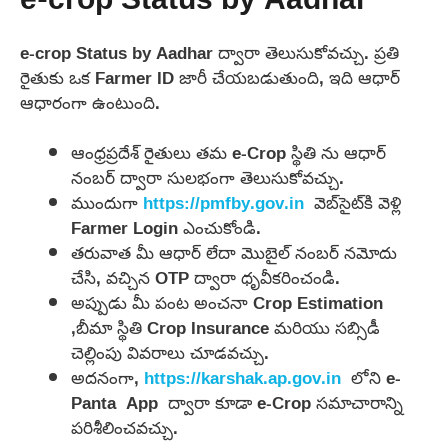
e-crop Status by Aadhar
e-crop Status by Aadhar ద్వారా తెలుసుకోవచ్చు. ప్రతి
రైతుకు ఒక Farmer ID జారీ చేయబడుతుంది, ఇది ఆధార్
ఆధారంగా ఉంటుంది.
ఆంధ్రప్రదేశ్ రైతులు తమ e-Crop స్థితి ను ఆధార్
నంబర్ ద్వారా సులభంగా తెలుసుకోవచ్చు.
ముందుగా
https://pmfby.gov.in
వెబ్‌సైట్‌కి వెళ్లి
Farmer Login ఎంచుకోండి.
తరువాత మీ ఆధార్ లేదా మొబైల్ నంబర్ నమోదు
చేసి, వచ్చిన OTP ద్వారా ధృవీకరించండి.
అప్పుడు మీ పంట అంచనా Crop Estimation
,బీమా స్థితి Crop Insurance మరియు సబ్సిడీ
చెల్లింపు వివరాలు చూడవచ్చు.
అదనంగా,
https://karshak.ap.gov.in
లోని e-
Panta App ద్వారా కూడా e-Crop సమాచారాన్ని
పరిశీలించవచ్చు.