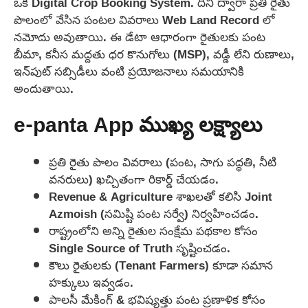
ఒక Digital Crop Booking System. దీని ద్వారా ప్రతి రైతు
పొలంలో వేసిన పంటల వివరాలు Web Land Record లో
నమోదు అవుతాయి. ఈ డేటా ఆధారంగా రైతులకు పంట
బీమా, కనీస మద్దతు ధర కొనుగోలు (MSP), వడ్డీ లేని రుణాలు,
ఇన్‌పుట్ సబ్సిడీలు వంటి ప్రయోజనాలు సమయానికి
అందుతాయి.
e-panta App ముఖ్య లక్ష్యాలు
ప్రతి రైతు పొలం వివరాలు (పంట, సాగు పద్ధతి, నీటి
వనరులు) ఖచ్చితంగా రికార్డ్ చేయడం.
Revenue & Agriculture శాఖలతో కలిసి Joint
Azmoish (సమిష్టి పంట సర్వే) నిర్వహించడం.
రాష్ట్రంలోని అన్ని రైతుల సంక్షేమ పథకాల కోసం
Single Source of Truth సృష్టించడం.
కౌలు రైతులకు (Tenant Farmers) కూడా సమాన
హక్కులు ఇవ్వడం.
పాలసీ మేకింగ్ & భవిష్యత్తు పంట ప్రణాళిక కోసం