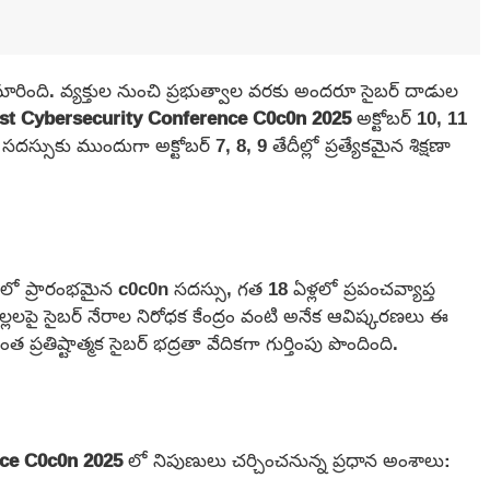
రింది. వ్యక్తుల నుంచి ప్రభుత్వాల వరకు అందరూ సైబర్ దాడుల
est Cybersecurity Conference C0c0n 2025
అక్టోబర్ 10, 11
దస్సుకు ముందుగా అక్టోబర్ 7, 8, 9 తేదీల్లో ప్రత్యేకమైన శిక్షణా
యంలో ప్రారంభమైన c0c0n సదస్సు, గత 18 ఏళ్లలో ప్రపంచవ్యాప్త
బ్, పిల్లలపై సైబర్ నేరాల నిరోధక కేంద్రం వంటి అనేక ఆవిష్కరణలు ఈ
త ప్రతిష్టాత్మక సైబర్ భద్రతా వేదికగా గుర్తింపు పొందింది.
nce C0c0n 2025
లో నిపుణులు చర్చించనున్న ప్రధాన అంశాలు: