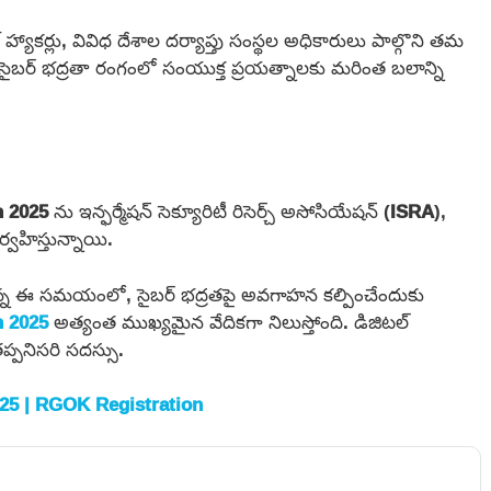
హ్యాకర్లు, వివిధ దేశాల దర్యాప్తు సంస్థల అధికారులు పాల్గొని తమ
ా సైబర్ భద్రతా రంగంలో సంయుక్త ప్రయత్నాలకు మరింత బలాన్ని
n 2025
ను ఇన్ఫర్మేషన్ సెక్యూరిటీ రిసెర్చ్ అసోసియేషన్ (
ISRA
),
ర్వహిస్తున్నాయి.
ున్న ఈ సమయంలో, సైబర్ భద్రతపై అవగాహన కల్పించేందుకు
n 2025
అత్యంత ముఖ్యమైన వేదికగా నిలుస్తోంది. డిజిటల్
తప్పనిసరి సదస్సు.
25 | RGOK Registration