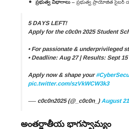
ప్రభుత్వ విభాగాలు
– ప్రభుత్వ ప్రాయోజిత సైబర్ యు
5 DAYS LEFT!
Apply for the c0c0n 2025 Student S
• For passionate & underprivileged s
• Deadline: Aug 27 | Results: Sept 15
Apply now & shape your
#CyberSecu
pic.twitter.com/szVkWCW3k3
— c0c0n2025 (@_c0c0n_)
August 21
అంతర్జాతీయ భాగస్వామ్యం