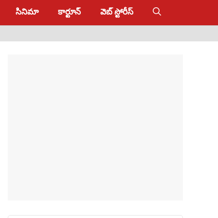
సినిమా
కార్టూన్
వెబ్ స్టోరీస్