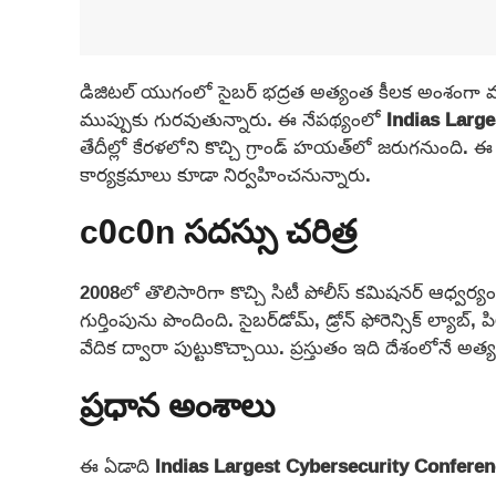
డిజిటల్ యుగంలో సైబర్ భద్రత అత్యంత కీలక అంశంగా మా
ముప్పుకు గురవుతున్నారు. ఈ నేపథ్యంలో
Indias Larg
తేదీల్లో కేరళలోని కొచ్చి గ్రాండ్ హయత్‌లో జరుగనుంది. ఈ స
కార్యక్రమాలు కూడా నిర్వహించనున్నారు.
c0c0n సదస్సు చరిత్ర
2008లో తొలిసారిగా కొచ్చి సిటీ పోలీస్ కమిషనర్ ఆధ్వర్
గుర్తింపును పొందింది. సైబర్‌డోమ్, డ్రోన్ ఫోరెన్సిక్ ల్యా
వేదిక ద్వారా పుట్టుకొచ్చాయి. ప్రస్తుతం ఇది దేశంలోనే అత్యం
ప్రధాన అంశాలు
ఈ ఏడాది
Indias Largest Cybersecurity Confere