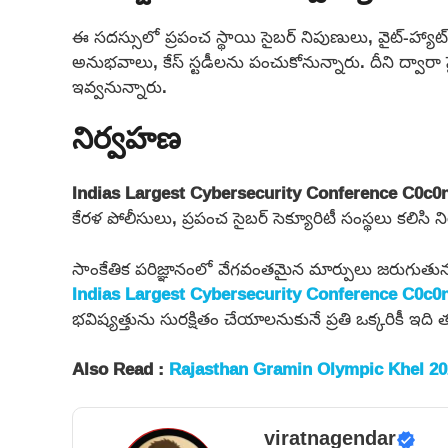
ఈ సదస్సులో ప్రపంచ స్థాయి సైబర్ నిపుణులు, వైట్-హ్యాట్ 
అనుభవాలు, కేస్ స్టడీలను పంచుకోనున్నారు. దీని ద్వార
ఇవ్వనున్నారు.
నిర్వహణ
Indias Largest Cybersecurity Conference C0c0
కేరళ పోలీసులు, ప్రపంచ సైబర్ సెక్యూరిటీ సంస్థలు కలిసి ని
సాంకేతిక పరిజ్ఞానంలో వేగవంతమైన మార్పులు జరుగుత
Indias Largest Cybersecurity Conference C0c0
భవిష్యత్తును సురక్షితం చేయాలనుకునే ప్రతి ఒక్కరికీ ఇది 
Also Read :
Rajasthan Gramin Olympic Khel 20
viratnagendar