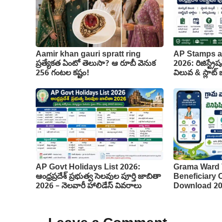
Aamir khan gauri spratt ring
AP Stamps a
ప్రత్యేకత ఏంటో తెలుసా? ఆ రూబీ వెనుక
2026: రిజిస్ట్రేష
256 గంటల కష్టం!
విలువ & స్లాట్ బు
AP Govt Holidays List 2026:
Grama Ward 
ఆంధ్రప్రదేశ్ ప్రభుత్వ సెలవుల పూర్తి జాబితా
Beneficiary
2026 – నెలవారీ హాలిడేస్ వివరాలు
Download 2