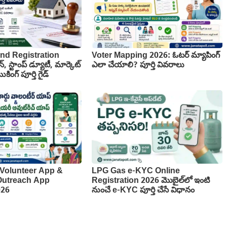
nd Registration
Voter Mapping 2026: ఓటర్ మ్యాపింగ్
న్, స్టాంప్ డ్యూటీ, మార్కెట్
ఎలా చేయాలి? పూర్తి వివరాలు
కింగ్ పూర్తి గైడ్
Volunteer App &
LPG Gas e-KYC Online
 Outreach App
Registration 2026 మొబైల్‌లో ఇంటి
026
నుంచే e-KYC పూర్తి చేసే విధానం