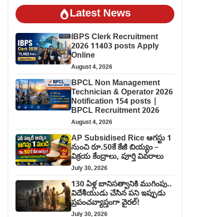
Latest News
IBPS Clerk Recruitment
2026 11403 posts Apply
Online
August 4, 2026
BPCL Non Management
Technician & Operator 2026
Notification 154 posts |
BPCL Recruitment 2026
August 4, 2026
AP Subsidised Rice ఆగస్టు 1
నుంచి రూ.50కే కేజీ బియ్యం –
విక్రయ కేంద్రాలు, పూర్తి వివరాలు
July 30, 2026
130 ఏళ్ల బానిసత్వానికి ముగింపు..
విదేశీయుడు చేసిన పని ఇప్పుడు
ప్రపంచవ్యాప్తంగా వైరల్!
July 30, 2026