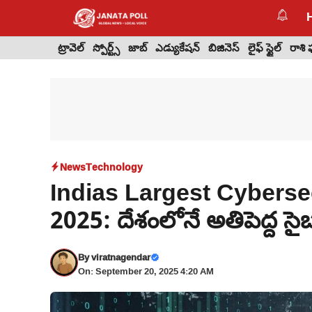
Skip
to
content
ట్రావెల్
స్పోర్ట్స్
జాబ్
ఎడ్యుకేషన్
బిజినెస్
లైఫ్ స్టైల్
రాశి
News
Technology
Indias Largest Cybers
2025: దేశంలోనే అతిపెద్ద సైబ
By
viratnagendar
On: September 20, 2025 4:20 AM