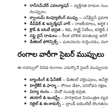
రాన్‌సమ్‌వేర్ ఎవల్యూషన్
– వ్యక్తిగత దాడుల నుంచి
ముప్పులు.
క్వాంటమ్ కంప్యూటింగ్ ముప్పు
– ఎన్‌క్రిప్షన్ ప్ర
డీప్‌ఫేక్ & ఇన్ఫర్మేషన్ వార్
– రాజకీయాలు, ఆర్థిక ర
క్లౌడ్ & ఐఓటీ భద్రత
– 5G, స్మార్ట్ సిటీలు, కనెక్ట
సప్లై చైన్ దాడులు
– కీలక మౌలిక వసతులపై జరిగే హ
డిజిటల్ ఫోరెన్సిక్స్
– ఘటనలను గుర్తించడం, మూల
రంగాల వారీగా సైబర్ ముప్పులు
ఈ సదస్సులో వివిధ రంగాలు ఎదుర్కొనే సైబర్ ముప్పులను
బ్యాంకింగ్ & ఫిన్‌టెక్
– డిజిటల్ చెల్లింపులు, ఆన్‌
హెల్త్‌కేర్ & ఫార్మా
– రోగుల డేటా, పరిశోధన రక్షణ.
విద్యా రంగం
– మేధో సంపత్తి భద్రత.
తయారీ & ఇండస్ట్రీ
– పారిశ్రామిక నియంత్రణ వ్యవ
రిటైల్ & ఈ-కామర్స్
– బ్రాండ్ ఐడెంటిటీ దొంగతనం