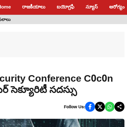
Home
రాజకీయాలు
బయోగ్రఫీ
న్యూస్
ఆరోగ్యం
 ఫలాలు
ecurity Conference C0c0n
ర్ సెక్యూరిటీ సదస్సు
Follow Us: