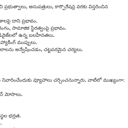
 ప్రభుత్వాలు, ఆసుపత్రులు, కార్పొరేషన్ల వరకు విస్తరించిన
మాణాలపై దాని ప్రభావం.
ంగం, సామాజిక స్థిరత్వంపై ప్రభావం.
ెడ్ డివైజ్‌లలో ఉన్న బలహీనతలు.
్యాకింగ్ ముప్పులు.
ాలను అన్వేషించడం, చట్టపరమైన చర్యలు.
 నివారించేందుకు వ్యూహాలు చర్చించనున్నారు. వాటిలో ముఖ్యంగా:
లైన్ మోసాలు.
స్థల భద్రత.
.