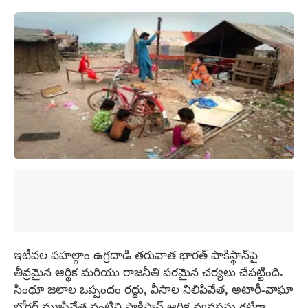
ఇటీవల పహల్గాం ఉగ్రదాడి తరువాత భారత్‌ పాకిస్థాన్‌పై
తీవ్రమైన ఆర్థిక మరియు రాజనీతి పరమైన చర్యలు చేపట్టింది.
సింధూ జలాల ఒప్పందం రద్దు, వీసాల నిలిపివేత, అటారీ-వాఘా
బోర్డర్‌ మూసివేత వంటివి పాకిస్థాన్ ఆర్థిక వ్యవస్థను గట్టిగా