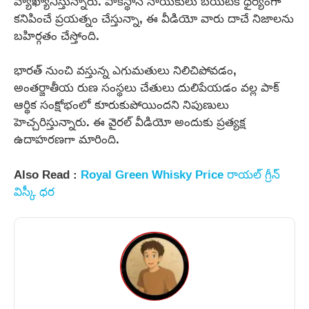
వ్యాఖ్యానిస్తున్నారు. పాకిస్థాన్ నాయకులు బయటికి ధైర్యంగా
కనిపించే ప్రయత్నం చేస్తున్నా, ఈ వీడియో వారు దాచే నిజాలను
బహిర్గతం చేస్తోంది.
భారత్‌ నుంచి వస్తున్న ఎగుమతులు నిలిచిపోవడం,
అంతర్జాతీయ రుణ సంస్థలు చేతులు దులిపేయడం వల్ల పాక్‌
ఆర్థిక సంక్షోభంలో కూరుకుపోయిందని నిపుణులు
హెచ్చరిస్తున్నారు. ఈ వైరల్‌ వీడియో అందుకు ప్రత్యక్ష
ఉదాహరణగా మారింది.
Also Read :
Royal Green Whisky Price రాయల్ గ్రీన్
విస్కీ ధర