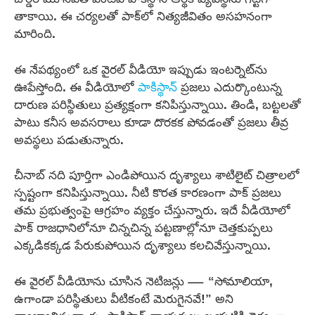
తాకాయి. ఈ చర్యలతో పాక్‌లో నిత్యజీవితం అసహనంగా
మారింది.
ఈ నేపథ్యంలో ఒక వైరల్‌ వీడియో ఇప్పుడు ఇంటర్నెట్‌ను
ఊపేస్తోంది. ఈ వీడియోలో
పాకిస్థాన్‌
ప్రజలు ఎదుర్కొంటున్న
దారుణ పరిస్థితులు ప్రత్యక్షంగా కనిపిస్తున్నాయి. తిండి, బట్టలతో
పాటు కనీస అవసరాలు కూడా దొరకక పోవడంతో ప్రజలు తీవ్ర
అవస్థలు పడుతున్నారు.
చీనాబ్ నది పూర్తిగా ఎండిపోయిన దృశ్యాలు శాటిలైట్ చిత్రాలలో
స్పష్టంగా కనిపిస్తున్నాయి. నీటి కొరత కారణంగా పాక్‌ ప్రజలు
తమ ప్రభుత్వంపై ఆగ్రహం వ్యక్తం చేస్తున్నారు. ఇదే వీడియోలో
పాక్‌ రాజధానిలోనూ చిన్నచిన్న పట్టణాల్లోనూ చెత్తకుప్పలు
ఎక్కడికక్కడ పేరుకుపోయిన దృశ్యాలు కలచివేస్తున్నాయి.
ఈ వైరల్‌ వీడియోను చూసిన నెటిజన్లు — “సోమాలియా,
ఉగాండా పరిస్థితులు వీటికంటే మెరుగైనవే!” అని