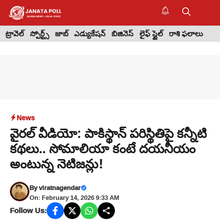
Skip
to
M
content
ట్రావెల్
స్పోర్ట్స్
జాబ్
ఎడ్యుకేషన్
బిజినెస్
లైఫ్ స్టైల్
రాశి ఫలాలు
News
వైరల్‌ వీడియో: పాకిస్థాన్‌ పరిస్థితిపై కన్నీటి
కథలు.. సోమాలియా కంటే దయనీయం
అంటున్న నెటిజన్లు!
By
viratnagendar
On: February 14, 2026 9:33 AM
Follow Us: