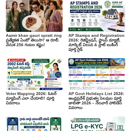
Aamir khan gauri spratt ring
AP Stamps and Registration
ప్రత్యేకత ఏంటో తెలుసా? ఆ రూబీ
2026: రిజిస్ట్రేషన్, స్టాంప్ డ్యూటీ,
వెనుక 256 గంటల కష్టం!
మార్కెట్ విలువ & స్లాట్ బుకింగ్
పూర్తి గైడ్
Voter Mapping 2026: ఓటర్
AP Govt Holidays List 2026:
మ్యాపింగ్ ఎలా చేయాలి? పూర్తి
ఆంధ్రప్రదేశ్ ప్రభుత్వ సెలవుల పూర్తి
వివరాలు
జాబితా 2026 – నెలవారీ హాలిడేస్
వివరాలు