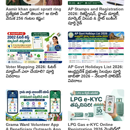
Aamir khan gauri spratt ring
AP Stamps and Registration
ప్రత్యేకత ఏంటో తెలుసా? ఆ రూబీ
2026: రిజిస్ట్రేషన్, స్టాంప్ డ్యూటీ,
వెనుక 256 గంటల కష్టం!
మార్కెట్ విలువ & స్లాట్ బుకింగ్
పూర్తి గైడ్
Voter Mapping 2026: ఓటర్
AP Govt Holidays List 2026:
మ్యాపింగ్ ఎలా చేయాలి? పూర్తి
ఆంధ్రప్రదేశ్ ప్రభుత్వ సెలవుల పూర్తి
వివరాలు
జాబితా 2026 – నెలవారీ హాలిడేస్
వివరాలు
Grama Ward Volunteer App
LPG Gas e-KYC Online
& Beneficiary Outreach App
Registration 2026 మొబైల్‌లో