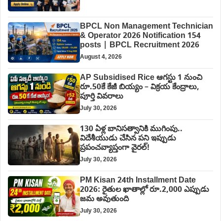
BPCL Non Management Technician
& Operator 2026 Notification 154
posts | BPCL Recruitment 2026
August 4, 2026
AP Subsidised Rice ఆగస్టు 1 నుంచి
రూ.50కే కేజీ బియ్యం – విక్రయ కేంద్రాలు,
పూర్తి వివరాలు
July 30, 2026
130 ఏళ్ల బానిసత్వానికి ముగింపు..
విదేశీయుడు చేసిన పని ఇప్పుడు
ప్రపంచవ్యాప్తంగా వైరల్!
July 30, 2026
PM Kisan 24th Installment Date
2026: రైతుల ఖాతాల్లో రూ.2,000 ఎప్పుడు
జమ అవుతుంది
July 30, 2026