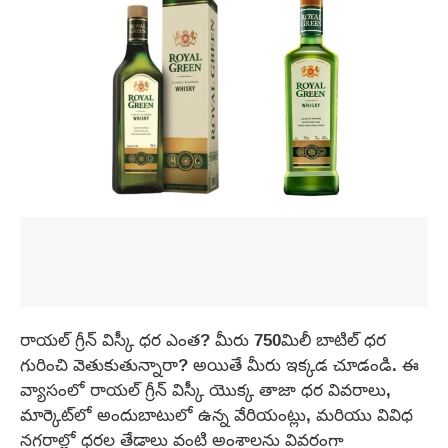
రాయల్ గ్రీన్ విస్కీ ధర ఎంత? మీరు 750మిలీ బాటిల్ ధర
గురించి వెతుకుతున్నారా? అయితే మీరు ఇక్కడ చూడండి. ఈ
వ్యాసంలో రాయల్ గ్రీన్ విస్కీ యొక్క తాజా ధర వివరాలు,
మార్కెట్‌లో అందుబాటులో ఉన్న వేరియంట్లు, మరియు వివిధ
నగరాల్లో ధరల తేడాలు వంటి అంశాలను వివరంగా