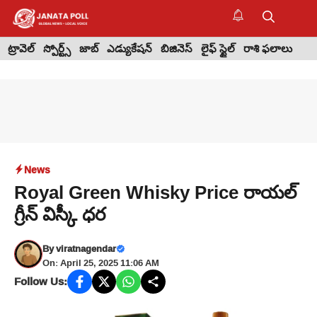
Skip
to
M
content
ట్రావెల్
స్పోర్ట్స్
జాబ్
ఎడ్యుకేషన్
బిజినెస్
లైఫ్ స్టైల్
రాశి ఫలాలు
News
Royal Green Whisky Price రాయల్
గ్రీన్ విస్కీ ధర
By
viratnagendar
On: April 25, 2025 11:06 AM
Follow Us: