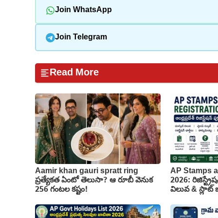
Join WhatsApp
Join Telegram
Read More
Aamir khan gauri spratt ring
AP Stamps a
ప్రత్యేకత ఏంటో తెలుసా? ఆ రూబీ వెనుక
2026: రిజిస్ట్రేష
256 గంటల కష్టం!
విలువ & స్లాట్ బు