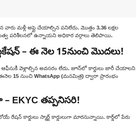
వారు మళ్లీ అప్లై చేయాల్సిన పనిలేదు. మొత్తం 3.36 లక్షల
త ప్రభుత్వ పరిశీలనలో ఉన్నాయని అధికార వర్గాలు తెలిపాయి.
్లికేషన్ – ఈ నెల 15నుంచి మొదలు!
ఆఫీసుకీ వెళ్లాల్సిన అవసరం లేదు. జూన్‌లో కార్డులు జారీ చేయాలని
ీకరణ ఈనెల 15 నుంచి WhatsApp (మనమిత్ర) ద్వారా ప్రారంభం
ులుగా – EKYC తప్పనిసరి!
యే రేషన్ కార్డులు స్మార్ట్ కార్డులుగా మారనున్నాయి. కార్డ్‌లో పేరు