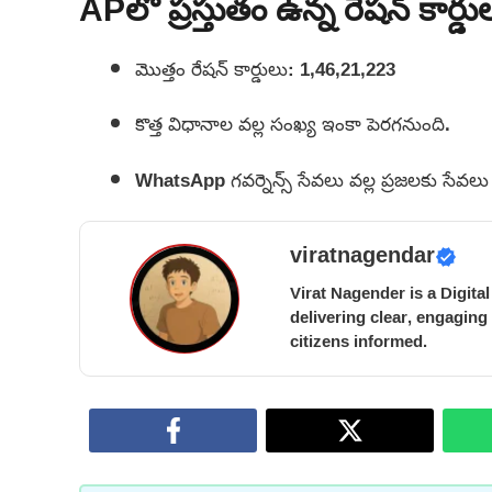
APలో ప్రస్తుతం ఉన్న రేషన్ కార్
మొత్తం రేషన్ కార్డులు: 1,46,21,223
కొత్త విధానాల వల్ల సంఖ్య ఇంకా పెరగనుంది.
WhatsApp గవర్నెన్స్ సేవలు వల్ల ప్రజలకు సే
viratnagendar
Virat Nagender is a Digita
delivering clear, engaging
citizens informed.