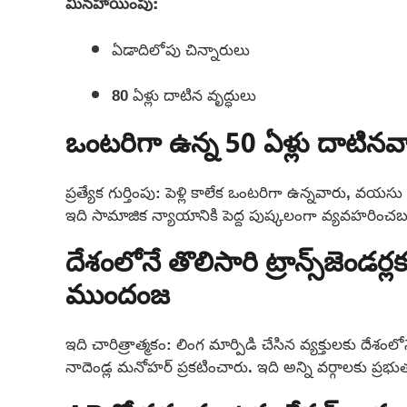
మినహాయింపు:
ఏడాదిలోపు చిన్నారులు
80 ఏళ్లు దాటిన వృద్ధులు
ఒంటరిగా ఉన్న 50 ఏళ్లు దాటినవారి
ప్రత్యేక గుర్తింపు: పెళ్లి కాలేక ఒంటరిగా ఉన్నవారు, వయ
ఇది సామాజిక న్యాయానికి పెద్ద పుష్కలంగా వ్యవహరించబ
దేశంలోనే తొలిసారి ట్రాన్స్‌జెండర్
ముందంజ
ఇది చారిత్రాత్మకం: లింగ మార్పిడి చేసిన వ్యక్తులకు దేశంల
నాదెండ్ల మనోహర్ ప్రకటించారు. ఇది అన్ని వర్గాలకు ప్ర