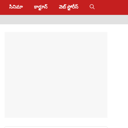
సినిమా
కార్టూన్
వెబ్ స్టోరీస్