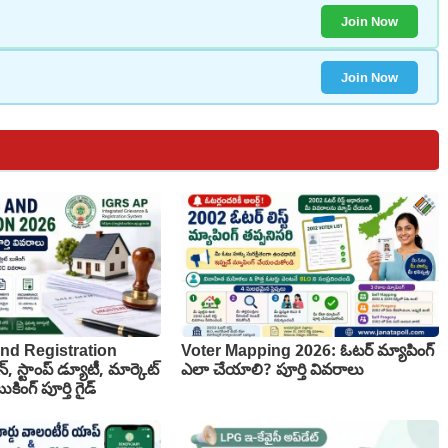
Join Now
Join Now
nd Registration
Voter Mapping 2026: ఓటర్ మ్యాపింగ్
న్, స్టాంప్ డ్యూటీ, మార్కెట్
ఎలా చేయాలి? పూర్తి వివరాలు
కింగ్ పూర్తి గైడ్