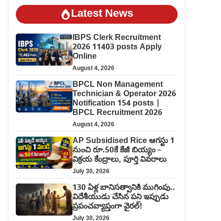
Latest News
IBPS Clerk Recruitment
2026 11403 posts Apply
Online
August 4, 2026
BPCL Non Management
Technician & Operator 2026
Notification 154 posts |
BPCL Recruitment 2026
August 4, 2026
AP Subsidised Rice ఆగస్టు 1
నుంచి రూ.50కే కేజీ బియ్యం –
విక్రయ కేంద్రాలు, పూర్తి వివరాలు
July 30, 2026
130 ఏళ్ల బానిసత్వానికి ముగింపు..
విదేశీయుడు చేసిన పని ఇప్పుడు
ప్రపంచవ్యాప్తంగా వైరల్!
July 30, 2026