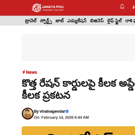
Skip
to
content
ట్రావెల్
స్పోర్ట్స్
జాబ్
ఎడ్యుకేషన్
బిజినెస్
లైఫ్ స్టైల్
రాశి
News
కొత్త రేషన్ కార్డులపై కీలక అప
కీలక ప్రకటన
By
viratnagendar
On: February 14, 2026 9:44 AM