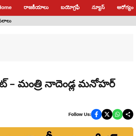
Home
రాజకీయాలు
బయోగ్రఫీ
న్యూస్
ఆరోగ్యం
 ఫలాలు
్డేట్ – మంత్రి నాదెండ్ల మనోహర్
Follow Us: