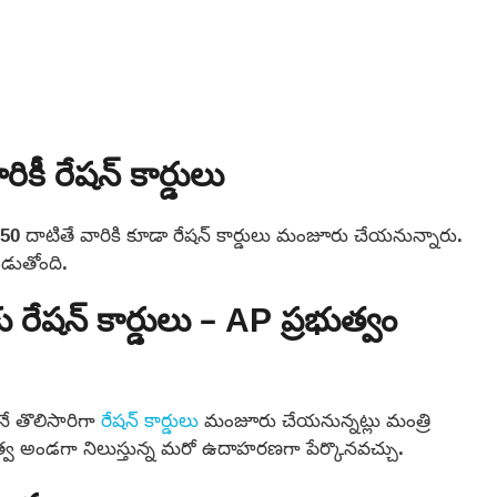
కీ రేషన్ కార్డులు
సు 50 దాటితే వారికి కూడా రేషన్ కార్డులు మంజూరు చేయనున్నారు.
డుతోంది.
లకు రేషన్ కార్డులు – AP ప్రభుత్వం
ోనే తొలిసారిగా
రేషన్ కార్డులు
మంజూరు చేయనున్నట్లు మంత్రి
భుత్వ అండగా నిలుస్తున్న మరో ఉదాహరణగా పేర్కొనవచ్చు.