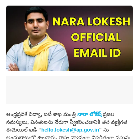
ఆంధ్రప్రదేశ్ విద్యా, ఐటీ శాఖ మంత్రి
నారా లోకేష్
ప్రజల
సమస్యలు, వినతులను నేరుగా స్వీకరించడానికి తన వ్యక్తిగత
ఈమెయిల్ ఐడీ “
hello.lokesh@ap.gov.in
” ను
అందుబాటులో ఉంచారు. రాష్ట్ర వ్యాప్తంగా విపరీతంగా వస్తున్న