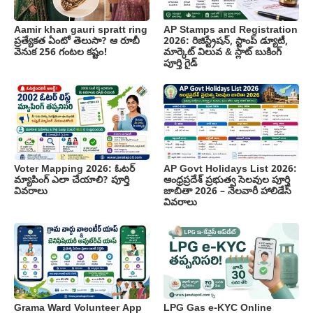
Aamir khan gauri spratt ring
AP Stamps and Registration
ప్రత్యేకత ఏంటో తెలుసా? ఆ రూబీ
2026: రిజిస్ట్రేషన్, స్టాంప్ డ్యూటీ,
వెనుక 256 గంటల కష్టం!
మార్కెట్ విలువ & స్లాట్ బుకింగ్
పూర్తి గైడ్
Voter Mapping 2026: ఓటర్
AP Govt Holidays List 2026:
మ్యాపింగ్ ఎలా చేయాలి? పూర్తి
ఆంధ్రప్రదేశ్ ప్రభుత్వ సెలవుల పూర్తి
వివరాలు
జాబితా 2026 – నెలవారీ హాలిడేస్
వివరాలు
Grama Ward Volunteer App
LPG Gas e-KYC Online