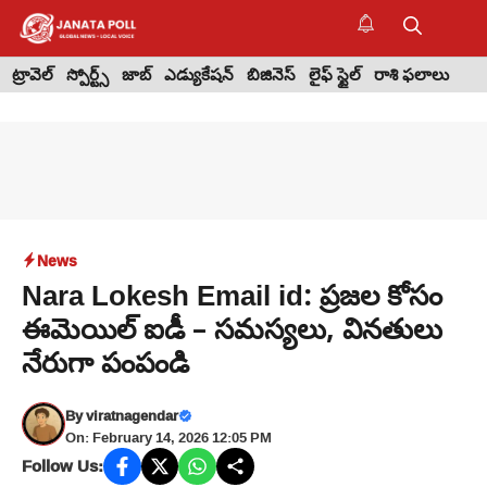
Skip
to
M
content
ట్రావెల్
స్పోర్ట్స్
జాబ్
ఎడ్యుకేషన్
బిజినెస్
లైఫ్ స్టైల్
రాశి ఫలాలు
News
Nara Lokesh Email id: ప్రజల కోసం
ఈమెయిల్ ఐడీ – సమస్యలు, వినతులు
నేరుగా పంపండి
By
viratnagendar
On: February 14, 2026 12:05 PM
Follow Us: