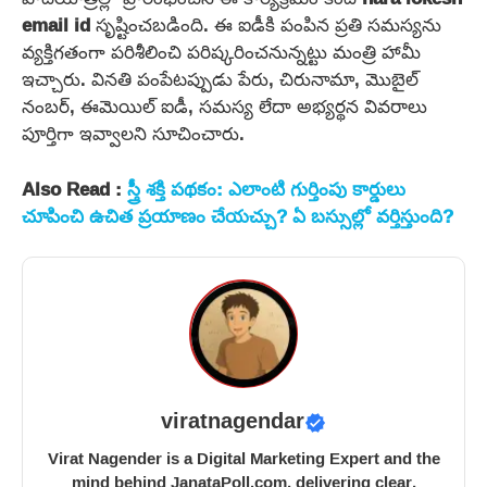
email id
సృష్టించబడింది. ఈ ఐడీకి పంపిన ప్రతి సమస్యను
వ్యక్తిగతంగా పరిశీలించి పరిష్కరించనున్నట్టు మంత్రి హామీ
ఇచ్చారు. వినతి పంపేటప్పుడు పేరు, చిరునామా, మొబైల్
నంబర్, ఈమెయిల్ ఐడీ, సమస్య లేదా అభ్యర్థన వివరాలు
పూర్తిగా ఇవ్వాలని సూచించారు.
Also Read :
స్త్రీ శక్తి పథకం: ఎలాంటి గుర్తింపు కార్డులు
చూపించి ఉచిత ప్రయాణం చేయచ్చు? ఏ బస్సుల్లో వర్తిస్తుంది?
viratnagendar
Virat Nagender is a Digital Marketing Expert and the
mind behind JanataPoll.com, delivering clear,