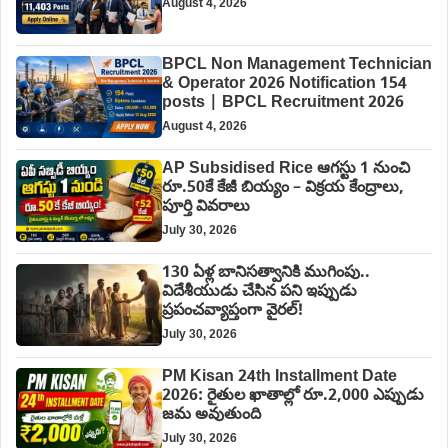
August 4, 2026
BPCL Non Management Technician
& Operator 2026 Notification 154
posts | BPCL Recruitment 2026
August 4, 2026
AP Subsidised Rice ఆగస్టు 1 నుంచి
రూ.50కే కేజీ బియ్యం – విక్రయ కేంద్రాలు,
పూర్తి వివరాలు
July 30, 2026
130 ఏళ్ల బానిసత్వానికి ముగింపు..
విదేశీయుడు చేసిన పని ఇప్పుడు
ప్రపంచవ్యాప్తంగా వైరల్!
July 30, 2026
PM Kisan 24th Installment Date
2026: రైతుల ఖాతాల్లో రూ.2,000 ఎప్పుడు
జమ అవుతుంది
July 30, 2026