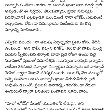
వాట్సాప్ సందేశాల కారణంగా ఆయన ఖాతా పలు మార్లు బ్లాక్
అవ్వడంతో ఈ నిర్ణయం తీసుకున్నారు. ప్రజల సమస్యల
పరిష్కారానికి ఎల్లప్పుడూ ముందుండే నారా లోకేష్, ఎటువంటి
ఇబ్బందులు లేకుండా సమస్యలను పంపేందుకు ఈ కొత్త
మార్గాన్ని సూచించారు.
ఎన్నికల ముందు “నా తలుపు ఎల్లప్పుడూ ప్రజల కోసం తెరిచి
ఉంటుంది” అని హామీ ఇచ్చిన లోకేష్, గెలుపుతో పాటు మంత్రి
పదవిని స్వీకరించిన తర్వాత కూడా ప్రతి రోజూ ఉండు వల్లి
నివాసంలో ప్రజలతో సమావేశమై సమస్యలు పరిష్కరిస్తున్నారు.
ఇటీవల 25మంది దివ్యాంగ విద్యార్థుల సమస్యను ఒక వాట్సాప్
మెసేజ్ ద్వారా వెంటనే పరిష్కరించారు. అయితే, వేల సంఖ్యలో
వచ్చే సందేశాల వలన వాట్సాప్ ఖాతా తిరుగుతిరుగు బ్లాక్
అవుతుండటంతో, ప్రజలకు అసౌకర్యం కలగకుండా నేరుగా
ఈమెయిల్ ద్వారా వినతులు పంపాలని సూచించారు.
“హలో లోకేష్” పేరుతో యువతలోకి చేరువైన తన
పాదయాత్రల్లో ప్రారంభించిన ఈ కార్యక్రమం కిందే
nara lokesh