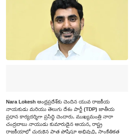
Nara Lokesh ఆంధ్రప్రదేశ్‌కు చెందిన యువ రాజకీయ
నాయకుడు మరియు తెలుగు దేశం పార్టీ (TDP) జాతీయ
ప్రధాన కార్యదర్శిగా ప్రసిద్ధి చెందారు. ముఖ్యమంత్రి నారా
చంద్రబాబు నాయుడు కుమారుడైన ఆయన, రాష్ట్ర
రాజకీయాల్లో చురుకైన పాత్ర పోషిస్తూ అభివృద్ధి, సాంకేతికత