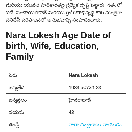
మరియు యువత సాధికారతపై ప్రత్యేక దృష్టి పెట్టారు. గతంలో
ఐటీ, పంచాయతీరాజ్ మరియు గ్రామీణాభివృద్ధి శాఖ మంత్రిగా
పనిచేసి పరిపాలనలో అనుభవాన్ని సంపాదించారు.
Nara Lokesh Age Date of
birth, Wife, Education,
Family
పేరు
Nara Lokesh
జన్మతేది
1983 జనవరి 23
జన్మస్థలం
హైదరాబాద్‌
వయసు
42
తండ్రి
నారా చంద్రబాబు నాయుడు