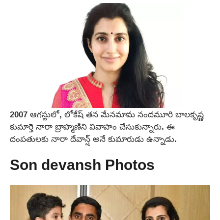
2007 ఆగస్టులో, లోకేష్ తన మేనమామ నందమూరి బాలకృష్ణ
కుమార్తె నారా బ్రాహ్మణిని వివాహం చేసుకున్నారు. ఈ
దంపతులకు నారా దేవాన్ష్ అనే కుమారుడు ఉన్నాడు.
Son devansh Photos