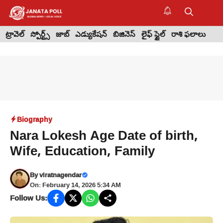
Skip
to
M
content
ట్రావెల్
స్పోర్ట్స్
జాబ్
ఎడ్యుకేషన్
బిజినెస్
లైఫ్ స్టైల్
రాశి ఫలాలు
Biography
Nara Lokesh Age Date of birth,
Wife, Education, Family
By
viratnagendar
On: February 14, 2026 5:34 AM
Follow Us: