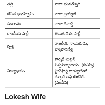
తల్లి
నారా భువనేశ్వరి
జీవిత భాగస్వామి
నారా బ్రాహ్మణి
సంతానం
నారా దేవాన్ష్
రాజకీయ పార్టీ
తెలుగుదేశం పార్టీ
రాజకీయ నాయకుడు,
వృత్తి
వ్యాపారవేత్త
కార్నెగీ మెల్లన్
విశ్వవిద్యాలయం (బీఎస్సీ)
విద్యాభాసం
స్టాన్‌ఫోర్డ్ గ్రాడ్యుయేట్
స్కూల్ ఆఫ్ బిజినెస్
(ఎంబీఏ)
Lokesh Wife