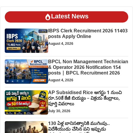
Latest News
IBPS Clerk Recruitment 2026 11403
posts Apply Online
August 4, 2026
BPCL Non Management Technician
& Operator 2026 Notification 154
posts | BPCL Recruitment 2026
August 4, 2026
AP Subsidised Rice ఆగస్టు 1 నుంచి
రూ.50కే కేజీ బియ్యం – విక్రయ కేంద్రాలు,
పూర్తి వివరాలు
July 30, 2026
130 ఏళ్ల బానిసత్వానికి ముగింపు..
విదేశీయుడు చేసిన పని ఇప్పుడు