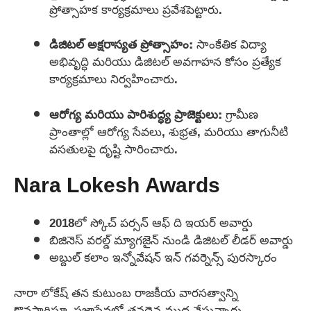
ప్రోత్సాహక కార్యక్రమాలు ప్రవేశపెట్టారు.
డిజిటల్ అక్షరాస్యత ప్రోత్సాహం:
సాంకేతిక విద్యా
అభివృద్ధి మరియు డిజిటల్ అవగాహన కోసం ప్రత్యేక
కార్యక్రమాలు నిర్వహించారు.
ఆరోగ్య మరియు పారిశుద్ధ్య ప్రాజెక్టులు:
గ్రామీణ
ప్రాంతాల్లో ఆరోగ్య సేవలు, శుభ్రత, మరియు తాగునీటి
వసతులపై దృష్టి సారించారు.
Nara Lokesh Awards
2018లో స్కోచ్ పర్సన్ ఆఫ్ ది ఇయర్ అవార్డు
బిజినెస్ వరల్డ్ మ్యాగజైన్ నుండి డిజిటల్ లీడర్ అవార్డు
అబ్దుల్ కలాం ఇన్నోవేషన్ ఇన్ గవర్నెన్స్ పురస్కారం
నారా లోకేష్ తన కుటుంబ రాజకీయ వారసత్వాన్ని
కొనసాగిస్తూ, ప్రజాసేవలో తనదైన ముద్ర వేస్తున్నారు.