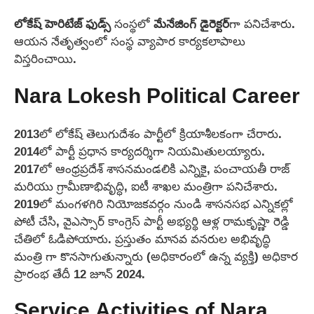
లోకేష్ హెరిటేజ్ ఫుడ్స్
సంస్థలో
మేనేజింగ్ డైరెక్టర్‌
గా పనిచేశారు.
ఆయన నేతృత్వంలో సంస్థ వ్యాపార కార్యకలాపాలు
విస్తరించాయి.
Nara Lokesh Political Career
2013లో లోకేష్ తెలుగుదేశం పార్టీలో క్రియాశీలకంగా చేరారు.
2014లో పార్టీ ప్రధాన కార్యదర్శిగా నియమితులయ్యారు.
2017లో ఆంధ్రప్రదేశ్ శాసనమండలికి ఎన్నికై, పంచాయతీ రాజ్
మరియు గ్రామీణాభివృద్ధి, ఐటీ శాఖల మంత్రిగా పనిచేశారు.
2019లో మంగళగిరి నియోజకవర్గం నుండి శాసనసభ ఎన్నికల్లో
పోటీ చేసి, వైఎస్సార్ కాంగ్రెస్ పార్టీ అభ్యర్థి ఆళ్ల రామకృష్ణా రెడ్డి
చేతిలో ఓడిపోయారు. ప్రస్తుతం మానవ వనరుల అభివృద్ధి
మంత్రి గా కొనసాగుతున్నారు (అధికారంలో ఉన్న వ్యక్తి) అధికార
ప్రారంభ తేదీ 12 జూన్ 2024.
Service Activities of Nara