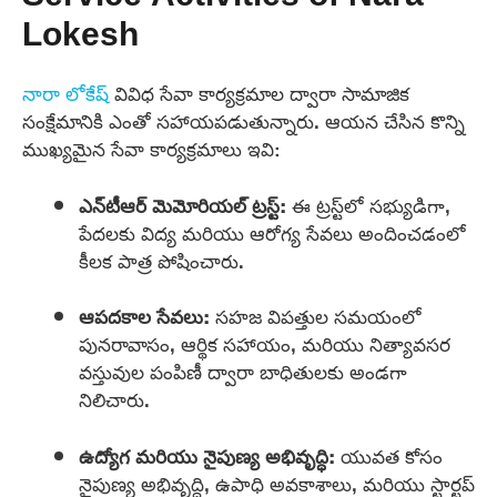
Lokesh
నారా లోకేష్
వివిధ సేవా కార్యక్రమాల ద్వారా సామాజిక
సంక్షేమానికి ఎంతో సహాయపడుతున్నారు. ఆయన చేసిన కొన్ని
ముఖ్యమైన సేవా కార్యక్రమాలు ఇవి:
ఎన్‌టీఆర్ మెమోరియల్ ట్రస్ట్:
ఈ ట్రస్ట్‌లో సభ్యుడిగా,
పేదలకు విద్య మరియు ఆరోగ్య సేవలు అందించడంలో
కీలక పాత్ర పోషించారు.
ఆపదకాల సేవలు:
సహజ విపత్తుల సమయంలో
పునరావాసం, ఆర్థిక సహాయం, మరియు నిత్యావసర
వస్తువుల పంపిణీ ద్వారా బాధితులకు అండగా
నిలిచారు.
ఉద్యోగ మరియు నైపుణ్య అభివృద్ధి:
యువత కోసం
నైపుణ్య అభివృద్ధి, ఉపాధి అవకాశాలు, మరియు స్టార్టప్