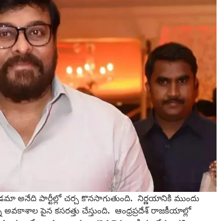
యడమా అనేది పార్టీల్లో చర్చ కొనసాగుతుంది. నిర్ణయానికి ముందు
 అవకాశాల పైన కసరత్తు చేస్తుంది. ఆంధ్రప్రదేశ్ రాజకీయాల్లో