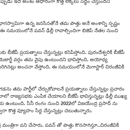
డు ఇదే అంశం ఆధారంగా కొత్త లెక్కలు సిద్ధం చేస్తుందని
లో భాగస్వామిగా ఉన్న జనసేనతోనే తమ పొత్తు అనే అంశాన్ని స్పష్టం
ేదు ఈ సమయంలోనే పవన్ ఢిల్లీ రావాల్సిందిగా బిజెపి నేతల నుంచి
ేపీ ప్రయత్నాలు చేస్తున్నట్లు కనిపిస్తోంది. పురందేశ్వరికి బీజేపీ
పు మెజార్టీ వర్గం తమ వైపు ఉంటుందని భావిస్తోంది. అయోధ్య
ినట్లు అంచనా వేస్తోంది. ఈ సమయంలోనే మెగాస్టార్ చిరంజీవికి
డను తమ పార్టీలో చేర్చుకోవాలనే ప్రయత్నాలు చేస్తున్నట్లు ప్రచారం
కోటాలో రాజ్యసభకు ఎంపిక చేయాలని బీజేపీ భావిస్తున్నట్లు ఢిల్లీ ముఖ్య
 ఉంటుంది. సినీ రంగం నుంచి 2022లో విజయేంద్ర ప్రసాద్ ను
ొత్త వ్యూహం సిద్ద చేస్తున్నట్లు చెబుతున్నారు.
త్రిగా పని చేసారు. పవన్ తో పొత్తు కొనసాగిస్తూ..చిరంజీవికి