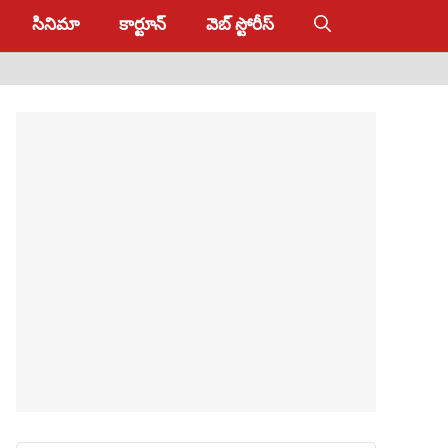
సినిమా
కార్టూన్
వెబ్ స్టోరీస్