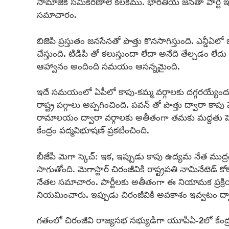
సామాజిక సమీకరణాలే కీలకము. భారతీయ జనతా పార్టీ ఇప్పు
సమాచారం.
బిజెపి ప్రస్తుతం జనసేనతో పొత్తు కొనసాగిస్తుంది. ఎన్డీఏ
చేస్తుంది. టిడిపి తో కలుస్తుందా లేదా అనేది తేల్చడం ల
ఆహ్వానం అందింది సమయం ఆసన్నమైంది.
ఇదే సమయంలో ఏపీలో కాపు-కమ్మ వర్గాలకు దగ్గరయ్యేందుకు బీజ
రాష్ట్ర పగ్గాలు అప్పగించింది. పవన్ తో పొత్తు ద్వారా కా
రామాలయం ద్వారా వర్గాలకు అతీతంగా తమకు మద్దతు పెరిగ
కేంద్రం పద్మవిభూషణ్ ప్రకటించింది.
బీజేపీ మెగా స్కెచ్: ఇక, ఇప్పుడు కాపు ఉద్యమ నేత ముద్రగ
సాగుతోంది. మెగాస్టార్ చిరంజీవికి రాష్ట్రపతి నామినేటెడ్ 
నేతల సమాచారం. పార్టీలకు అతీతంగా ఈ నియామక ప్రక్రియ
నియమించారు. ఇప్పుడు చిరంజీవికి అవకాశం ఇవ్వటం ద్వారా క
గతంలో చిరంజీవి రాజ్యసభ సభ్యుడిగా యూపీఏ-2లో కేంద్ర మం