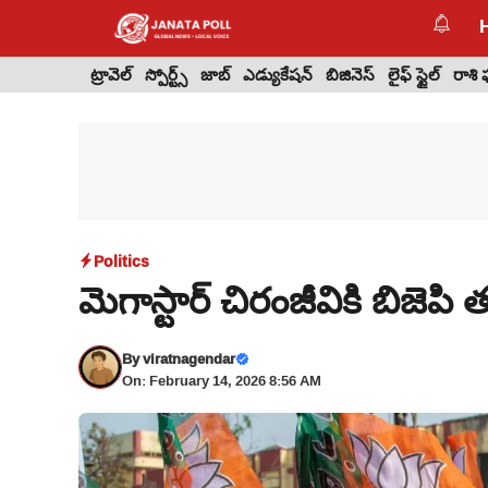
Skip
to
content
ట్రావెల్
స్పోర్ట్స్
జాబ్
ఎడ్యుకేషన్
బిజినెస్
లైఫ్ స్టైల్
రాశి
Politics
మెగాస్టార్ చిరంజీవికి బిజె
By
viratnagendar
On: February 14, 2026 8:56 AM