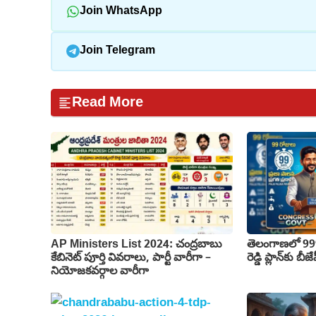
Join WhatsApp
Join Telegram
Read More
AP Ministers List 2024: చంద్రబాబు
తెలంగాణలో 999 
కేబినెట్ పూర్తి వివరాలు, పార్టీ వారీగా –
రెడ్డి ప్లాన్‌కు బ
నియోజకవర్గాల వారీగా