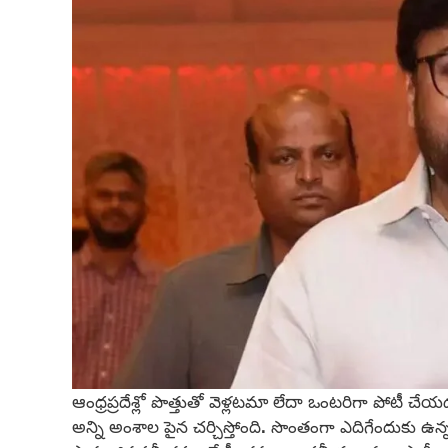
ఆంధ్రప్రదేశ్లో పొత్తుతో వెళ్లటమా లేదా ఒంటరిగా పోటీ చే
అన్ని అంశాల పైన చర్చిస్తోంది. సొంతంగా ఎదిగేందుకు ఉన్న