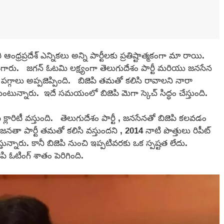
ఆంధ్రప్రదేశ్ ఎన్నికలు అన్ని పార్టీలకు ప్రతిష్టాత్మకంగా మా రాయి.
కి దిగారు. జగన్ ఓటమి లక్ష్యంగా తెలుగుదేశం పార్టీ మరియు జనసేన
ర్టీ పగ్గాలు అప్పజెప్పింది. బిజెపి తమతో కలిసి రావాలని నారా
ున్నారు. ఇదే సమయంలో బిజెపి మెగా స్కెచ్ సిద్ధం చేస్తుంది.
క్లారిటీ వస్తుంది. తెలుగుదేశం పార్టీ , జనసేనతో బిజెపి కలవడం
తా పార్టీ తమతో కలిసి వస్తుందని , 2014 నాటి పొత్తులు రిపీట్
్నారు. కానీ బిజెపి నుంచి ఇప్పటివరకు ఒక స్పష్టత లేదు.
ి ఓటింగ్ శాతం పెరిగింది.