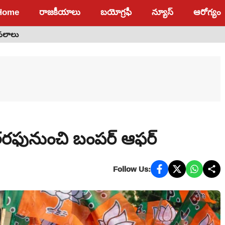
Home
రాజకీయాలు
బయోగ్రఫీ
న్యూస్
ఆరోగ్యం
 ఫలాలు
పి తరఫునుంచి బంపర్ ఆఫర్
Follow Us: