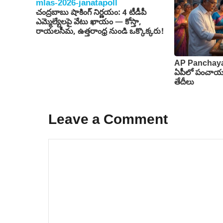
చంద్రబాబు షాకింగ్ నిర్ణయం: 4 టీడీపీ
ఎమ్మెల్యేలపై వేటు ఖాయం — కోస్తా,
రాయలసీమ, ఉత్తరాంధ్ర నుండి ఒక్కొక్కరు!
AP Panchaya
ఏపీలో పంచాయతీ
తేదీలు
Leave a Comment
Comment