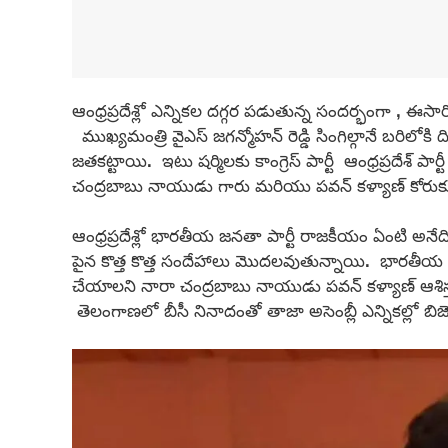
ఆంధ్రప్రదేశ్లో ఎన్నికల దగ్గర పడుతున్న సందర్భంగా , ఈసారి 
ముఖ్యమంత్రి వైఎస్ జగన్మోహన్ రెడ్డి సింగిల్గానే బరిలో
జతకట్టాయి. ఇటు షర్మిలకు కాంగ్రెస్ పార్టీ ఆంధ్రప్రదేశ్ పా
చంద్రబాబు నాయుడు గారు మరియు పవన్ కళ్యాణ్ కోరుకుంట
ఆంధ్రప్రదేశ్లో భారతీయ జనతా పార్టీ రాజకీయం ఏంటి అనేది 
పైన కొత్త కొత్త సందేహాలు మొదలవుతున్నాయి. భారతీయ జన
చేయాలని నారా చంద్రబాబు నాయుడు పవన్ కళ్యాణ్ ఆశిస్తున
తెలంగాణలో బీసీ నినాదంతో తాజా అసెంబ్లీ ఎన్నికల్లో బిజెప