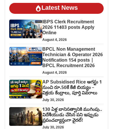
Latest News
IBPS Clerk Recruitment
2026 11403 posts Apply
Online
August 4, 2026
BPCL Non Management
Technician & Operator 2026
Notification 154 posts |
BPCL Recruitment 2026
August 4, 2026
AP Subsidised Rice ఆగస్టు 1
నుంచి రూ.50కే కేజీ బియ్యం –
విక్రయ కేంద్రాలు, పూర్తి వివరాలు
July 30, 2026
130 ఏళ్ల బానిసత్వానికి ముగింపు..
విదేశీయుడు చేసిన పని ఇప్పుడు
ప్రపంచవ్యాప్తంగా వైరల్!
July 30, 2026