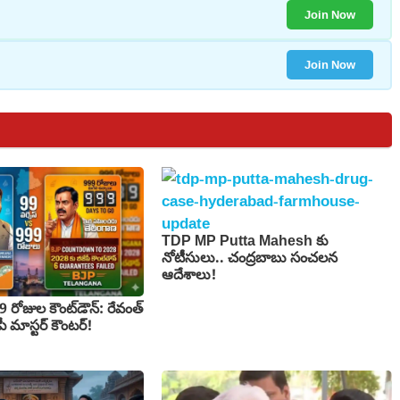
Join Now
Join Now
TDP MP Putta Mahesh కు
నోటీసులు.. చంద్రబాబు సంచలన
ఆదేశాలు!
రోజుల కౌంట్‌డౌన్: రేవంత్
ీజేపీ మాస్టర్ కౌంటర్!