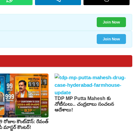
Join Now
Join Now
TDP MP Putta Mahesh కు
నోటీసులు.. చంద్రబాబు సంచలన
ఆదేశాలు!
రోజుల కౌంట్‌డౌన్: రేవంత్
ీజేపీ మాస్టర్ కౌంటర్!