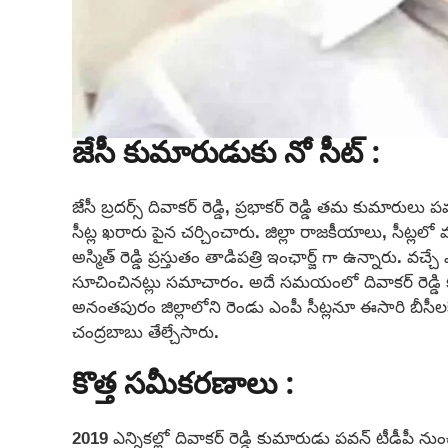
జేసీ కుమారుడుకు నో సీట్ :
జేసీ బ్రదర్స్ దివాకర్ రెడ్డి, ప్రభాకర్ రెడ్డి తమ కుమారులు 
సీట్ల ఖరారు పైన చర్చించారు. జిల్లా రాజకీయాలు, సీట్లలో మ
అస్మిత్ రెడ్డి ప్రస్తుతం తాడిపత్రి ఇంఛార్జ్ గా ఉన్నారు. వచ్చే
సూచించినట్లు సమాచారం. అదే సమయంలో దివాకర్ రెడ్డి క
అనంతపురం జిల్లాలోని రెండు ఎంపీ సీట్లనూ ఈసారి బీసీల
చంద్రబాబు తేల్చేసారు.
కొత్త సమీకరణాలు :
2019 ఎన్నికల్లో దివాకర్ రెడ్డి కుమారుడు పవన్ టీడీపీ ను