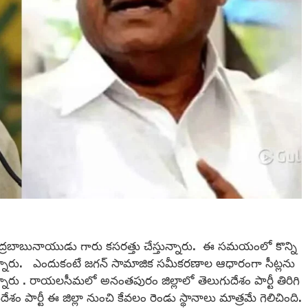
 చంద్రబాబునాయుడు గారు కసరత్తు చేస్తున్నారు. ఈ సమయంలో కొన్ని
్నారు. ఎందుకంటే జగన్ సామాజిక సమీకరణాల ఆధారంగా సీట్లను
్నారు . రాయలసీమలో అనంతపురం జిల్లాలో తెలుగుదేశం పార్టీ తిరిగి
దేశం పార్టీ ఈ జిల్లా నుంచి కేవలం రెండు స్థానాలు మాత్రమే గెలిచింది.