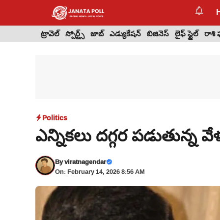
Skip
to
content
ట్రావెల్
స్పోర్ట్స్
జాబ్
ఎడ్యుకేషన్
బిజినెస్
లైఫ్ స్టైల్
రాశి
Politics
ఎన్నికలు దగ్గర పడుతున్న వేళ
By
viratnagendar
On: February 14, 2026 8:56 AM