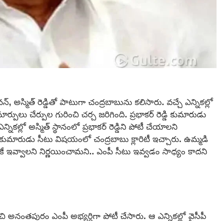
పవన్, అస్మిత్ రెడ్డితో పాటుగా చంద్రబాబును కలిసారు. వచ్చే ఎన్నికల్లో
ార్పులు చేర్పుల గురించి చర్చ జరిగింది. ప్రభాకర్ రెడ్డి కుమారుడు
 ఎన్నికల్లో అస్మిత్ స్థానంలో ప్రభాకర్ రెడ్డిని పోటీ చేయాలని
ుమారుడు సీటు విషయంలో చంద్రబాబు క్లారిటీ ఇచ్చారు. ఉమ్మడి
కే ఇవ్వాలని నిర్ణయించామని.. ఎంపీ సీటు ఇవ్వడం సాధ్యం కాదని
ంచి అనంతపురం ఎంపీ అభ్యర్దిగా పోటీ చేసారు. ఆ ఎన్నికల్లో వైసీపీ