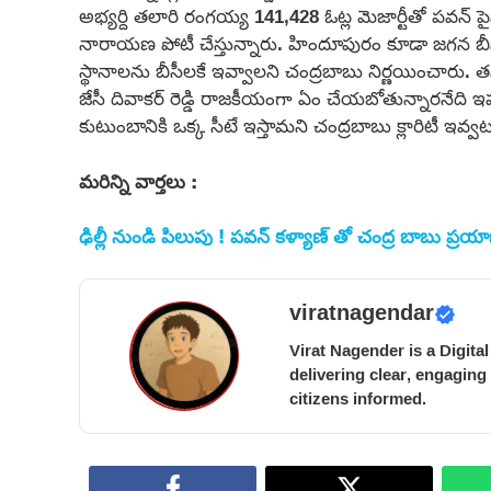
అభ్యర్ది తలారి రంగయ్య 141,428 ఓట్ల మెజార్టీతో పవన్ 
నారాయణ పోటీ చేస్తున్నారు. హిందూపురం కూడా జగన బీ
స్థానాలను బీసీలకే ఇవ్వాలని చంద్రబాబు నిర్ణయించారు
జేసీ దివాకర్ రెడ్డి రాజకీయంగా ఏం చేయబోతున్నారనేది 
కుటుంబానికి ఒక్క సీటే ఇస్తామని చంద్రబాబు క్లారిటీ ఇవ్
మరిన్ని వార్తలు :
ఢిల్లీ నుండి పిలుపు ! పవన్ కళ్యాణ్ తో చంద్ర బాబు ప్రయ
viratnagendar
Virat Nagender is a Digita
delivering clear, engaging
citizens informed.