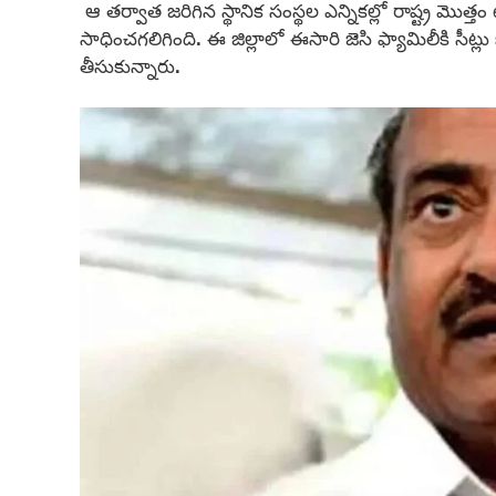
ఆ తర్వాత జరిగిన స్థానిక సంస్థల ఎన్నికల్లో రాష్ట్ర మొత
సాధించగలిగింది. ఈ జిల్లాలో ఈసారి జెసి ఫ్యామిలీకి స
తీసుకున్నారు.