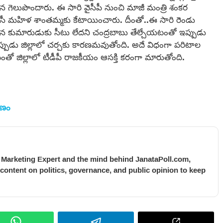
పైన గెలుపొందారు. ఈ సారి వైసీపీ నుంచి మాజీ మంత్రి శంకర
సీ మహిళ శాంతమ్మకు కేటాయించారు. దీంతో..ఈ సారి రెండు
. తన కుమారుడుకు సీటు లేదని చంద్రబాబు తేల్చేయటంతో ఇప్పుడు
ఇప్పుడు జిల్లాలో చర్చకు కారణమవుతోంది. అదే విధంగా పరిటాల
వటంతో జిల్లాలో టీడీపీ రాజకీయం ఆసక్తి కరంగా మారుతోంది.
ాణం
l Marketing Expert and the mind behind JanataPoll.com,
 content on politics, governance, and public opinion to keep