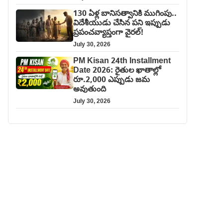
130 ఏళ్ల బానిసత్వానికి ముగింపు..
విదేశీయుడు చేసిన పని ఇప్పుడు
ప్రపంచవ్యాప్తంగా వైరల్!
July 30, 2026
PM Kisan 24th Installment
Date 2026: రైతుల ఖాతాల్లో
రూ.2,000 ఎప్పుడు జమ
అవుతుంది
July 30, 2026