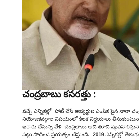
చంద్రబాబు కసరత్తు :
వచ్చే ఎన్నికల్లో పోటీ చేసే అభ్యర్థుల ఎంపిక పైన నారా
నియోజకవర్గాల విషయంలో కీలక నిర్ణయాలు తీసుకుంటున
ఖరారు చేస్తున్న వేళ చంద్రబాబు ఆచి తూచి వ్యవహరిస్తున
పట్టు సాధించే ప్రయత్నం చేస్తుంది. 2019 ఎన్నికల్లో తెలుగు