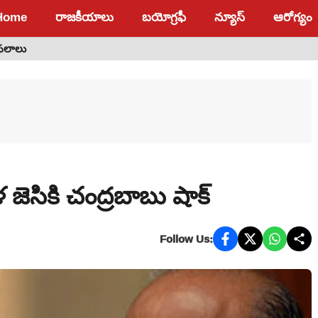
Home
రాజకీయాలు
బయోగ్రఫీ
న్యూస్
ఆరోగ్యం
 ఫలాలు
 జెసికి చంద్రబాబు షాక్
Follow Us: