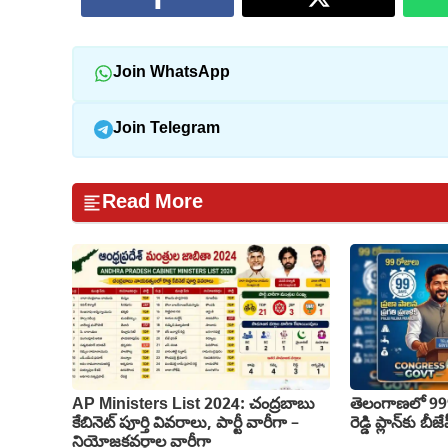
Join WhatsApp
Join Telegram
Read More
AP Ministers List 2024: చంద్రబాబు
తెలంగాణలో 999 
కేబినెట్ పూర్తి వివరాలు, పార్టీ వారీగా –
రెడ్డి ప్లాన్‌కు బ
నియోజకవర్గాల వారీగా