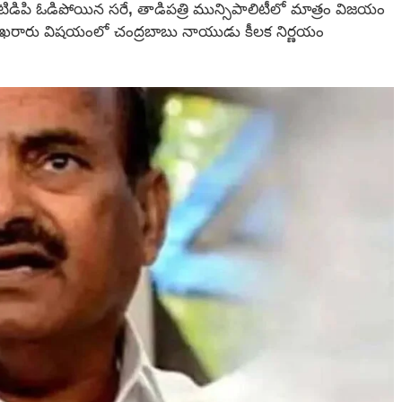
్తం టిడిపి ఓడిపోయిన సరే, తాడిపత్రి మున్సిపాలిటీలో మాత్రం విజయం
ీట్లు ఖరారు విషయంలో చంద్రబాబు నాయుడు కీలక నిర్ణయం