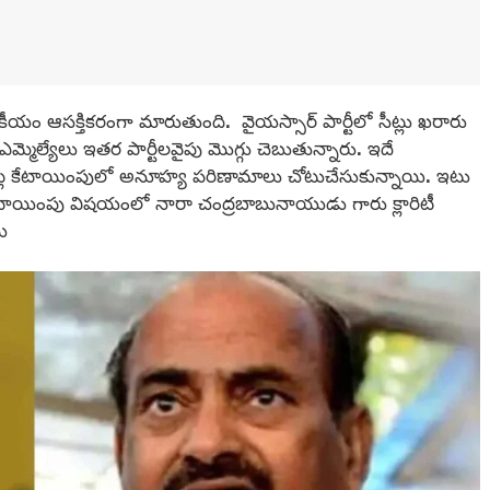
జకీయం ఆసక్తికరంగా మారుతుంది. వైయస్సార్ పార్టీలో సీట్లు ఖరారు
్మెల్యేలు ఇతర పార్టీలవైపు మొగ్గు చెబుతున్నారు. ఇదే
్ల కేటాయింపులో అనూహ్య పరిణామాలు చోటుచేసుకున్నాయి. ఇటు
 కేటాయింపు విషయంలో నారా చంద్రబాబునాయుడు గారు క్లారిటీ
ి