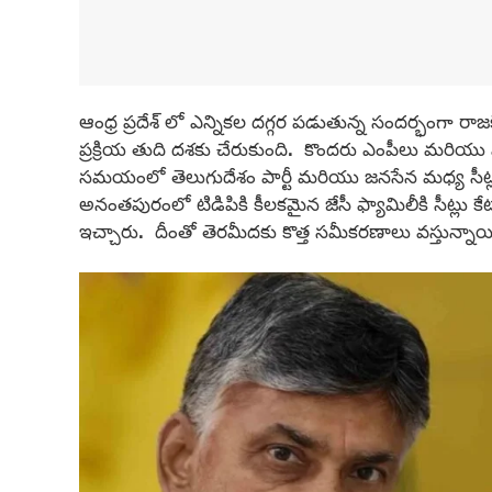
ఆంధ్ర ప్రదేశ్ లో ఎన్నికల దగ్గర పడుతున్న సందర్భంగా రా
ప్రక్రియ తుది దశకు చేరుకుంది. కొందరు ఎంపీలు మరియు ఎమ
సమయంలో తెలుగుదేశం పార్టీ మరియు జనసేన మధ్య సీట
అనంతపురంలో టిడిపికి కీలకమైన జేసీ ఫ్యామిలీకి సీట్లు
ఇచ్చారు. దీంతో తెరమీదకు కొత్త సమీకరణాలు వస్తున్నాయ