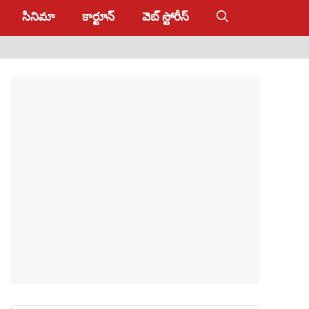
సినిమా
కార్టూన్
వెబ్ స్టోరీస్