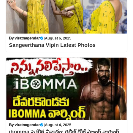
By
viratnagendar
|
August 6, 2025
Sangeerthana Vipin Latest Photos
By
viratnagendar
|
August 4, 2025
ibomma పై కొత్త వివాదం: రిలీజ్ రోజే స్ట్రాంగ్ వార్నింగ్