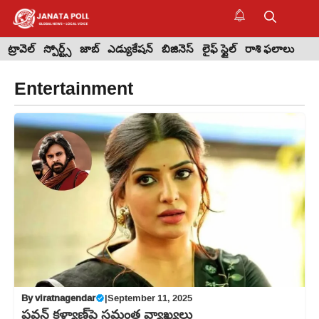
Skip
to
M
content
ట్రావెల్
స్పోర్ట్స్
జాబ్
ఎడ్యుకేషన్
బిజినెస్
లైఫ్ స్టైల్
రాశి ఫలాలు
Entertainment
By
viratnagendar
|
September 11, 2025
పవన్ కళ్యాణ్‌పై సమంత వ్యాఖ్యలు