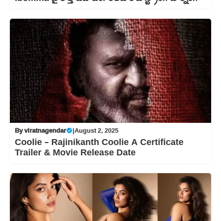
By
viratnagendar
|
August 2, 2025
Coolie – Rajinikanth Coolie A Certificate
Trailer & Movie Release Date