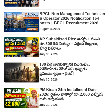
BPCL Non Management Technician
& Operator 2026 Notification 154
posts | BPCL Recruitment 2026
August 4, 2026
AP Subsidised Rice ఆగస్టు 1 నుంచి
రూ.50కే కేజీ బియ్యం – విక్రయ కేంద్రాలు,
పూర్తి వివరాలు
July 30, 2026
130 ఏళ్ల బానిసత్వానికి ముగింపు..
విదేశీయుడు చేసిన పని ఇప్పుడు
ప్రపంచవ్యాప్తంగా వైరల్!
July 30, 2026
PM Kisan 24th Installment Date
2026: రైతుల ఖాతాల్లో రూ.2,000 ఎప్పుడు
జమ అవుతుంది
July 30, 2026