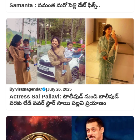
Samanta : సమంత మరో పెళ్లి డేట్ ఫిక్స్..
By
viratnagendar
|
July 26, 2025
Actress Sai Pallavi: టాలీవుడ్ నుండి బాలీవుడ్
వరకు లేడీ పవర్ స్టార్ సాయి పల్లవి ప్రయాణం