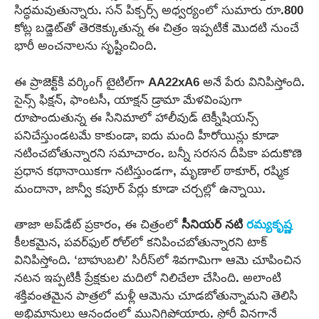
సిద్ధమవుతున్నారు. సన్ పిక్చర్స్ అధ్వర్యంలో సుమారు రూ.800
కోట్ల బడ్జెట్‌తో తెరకెక్కుతున్న ఈ చిత్రం ఇప్పటికే మొదటి నుంచే
భారీ అంచనాలను సృష్టించింది.
ఈ ప్రాజెక్ట్‌కి వర్కింగ్ టైటిల్‌గా AA22xA6 అనే పేరు వినిపిస్తోంది.
సైన్స్ ఫిక్షన్, ఫాంటసీ, యాక్షన్ డ్రామా మేళవింపుగా
రూపొందుతున్న ఈ సినిమాలో హాలీవుడ్ టెక్నీషియన్స్
పనిచేస్తుండటమే కాకుండా, ఐదు మంది హీరోయిన్లు కూడా
నటించబోతున్నారని సమాచారం. బన్నీ సరసన దీపికా పదుకొణె
ప్రధాన కథానాయికగా నటిస్తుండగా, మృణాల్ ఠాకూర్, రష్మిక
మందానా, జాన్వీ కపూర్ పేర్లు కూడా చర్చల్లో ఉన్నాయి.
తాజా అప్‌డేట్ ప్రకారం, ఈ చిత్రంలో
సీనియర్ నటి
రమ్యకృష్ణ
కీలకమైన, పవర్‌ఫుల్ రోల్‌లో కనిపించబోతున్నారని టాక్
వినిపిస్తోంది. ‘బాహుబలి’ సిరీస్‌లో శివగామిగా ఆమె చూపించిన
నటన ఇప్పటికీ ప్రేక్షకుల మదిలో నిలిచేలా చేసింది. అలాంటి
శక్తివంతమైన పాత్రలో మళ్లీ ఆమెను చూడబోతున్నామని తెలిసి
అభిమానులు ఆనందంలో మునిగిపోయారు. స్టోరీ వినగానే