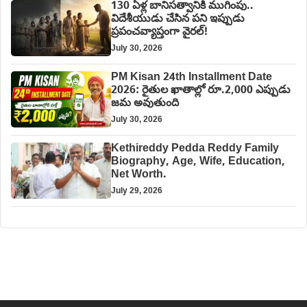
130 ఏళ్ల బానిసత్వానికి ముగింపు..
విదేశీయుడు చేసిన పని ఇప్పుడు
ప్రపంచవ్యాప్తంగా వైరల్!
July 30, 2026
PM Kisan 24th Installment Date
2026: రైతుల ఖాతాల్లో రూ.2,000 ఎప్పుడు
జమ అవుతుంది
July 30, 2026
Kethireddy Pedda Reddy Family
Biography, Age, Wife, Education,
Net Worth.
July 29, 2026