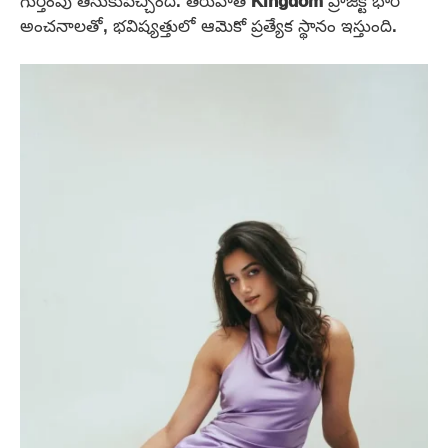
గుర్తింపు తీసుకువచ్చింది. తరువాత
Kingdom
ప్రాజెక్ట్ భారీ
అంచనాలతో, భవిష్యత్తులో ఆమెకో ప్రత్యేక స్థానం ఇస్తుంది.