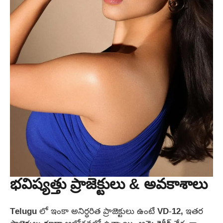
భవిష్యత్తు ప్రాజెక్టులు & అవకాశాలు
Telugu లో ఇంకా అనిర్ధరిత ప్రాజెక్టులు ఉంటే VD‑12, ఇతర