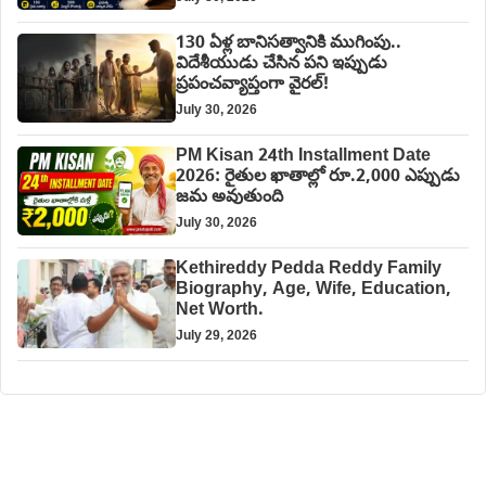
130 ఏళ్ల బానిసత్వానికి ముగింపు..
విదేశీయుడు చేసిన పని ఇప్పుడు
ప్రపంచవ్యాప్తంగా వైరల్!
July 30, 2026
PM Kisan 24th Installment Date
2026: రైతుల ఖాతాల్లో రూ.2,000 ఎప్పుడు
జమ అవుతుంది
July 30, 2026
Kethireddy Pedda Reddy Family
Biography, Age, Wife, Education,
Net Worth.
July 29, 2026