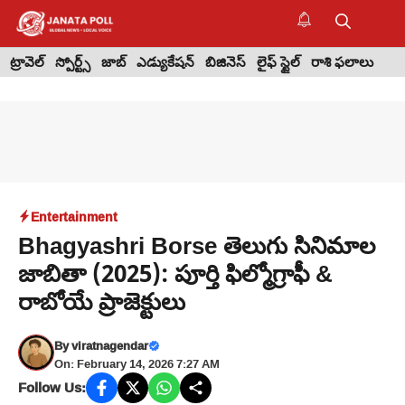
Skip
to
M
content
ట్రావెల్
స్పోర్ట్స్
జాబ్
ఎడ్యుకేషన్
బిజినెస్
లైఫ్ స్టైల్
రాశి ఫలాలు
Entertainment
Bhagyashri Borse తెలుగు సినిమాల
జాబితా (2025): పూర్తి ఫిల్మోగ్రాఫీ &
రాబోయే ప్రాజెక్టులు
By
viratnagendar
On: February 14, 2026 7:27 AM
Follow Us: