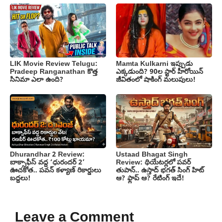
LIK Movie Review Telugu:
Mamta Kulkarni ఇప్పుడు
Pradeep Ranganathan కొత్త
ఎక్కడుంది? 90ల స్టార్ హీరోయిన్
సినిమా ఎలా ఉంది?
జీవితంలో షాకింగ్ మలుపులు!
Dhurandhar 2 Review:
Ustaad Bhagat Singh
బాక్సాఫీస్ వద్ద ‘ధురందర్ 2’
Review: థియేటర్లలో పవర్
ఊచకోత.. పవన్ కళ్యాణ్ రికార్డులు
తుపాన్.. ఉస్తాద్ భగత్ సింగ్ హిట్
బద్దలు!
ఆ? ఫ్లాప్ ఆ? రేటింగ్ ఇదే!
Leave a Comment