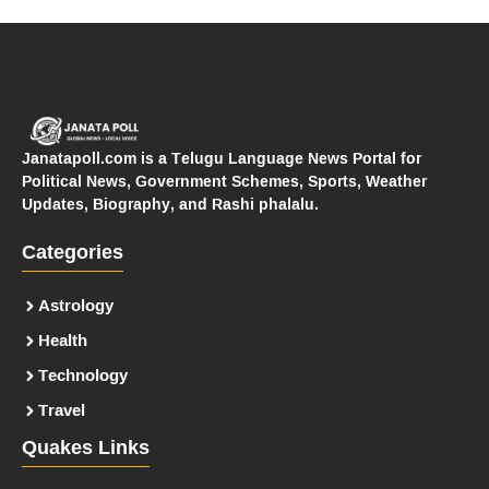
Janatapoll.com is a Telugu Language News Portal for
Political News, Government Schemes, Sports, Weather
Updates, Biography, and Rashi phalalu.
Categories
Astrology
Health
Technology
Travel
Quakes Links