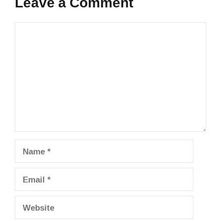
Leave a Comment
Comment
Name
Email
Website