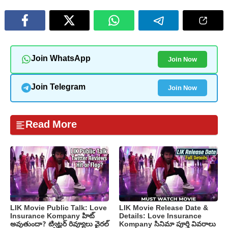
Join Now
Join WhatsApp
Join Now
Join Telegram
Read More
LIK Movie Public Talk: Love
LIK Movie Release Date &
Insurance Kompany హిట్
Details: Love Insurance
అవుతుందా? ట్విట్టర్ రివ్యూలు వైరల్
Kompany సినిమా పూర్తి వివరాలు