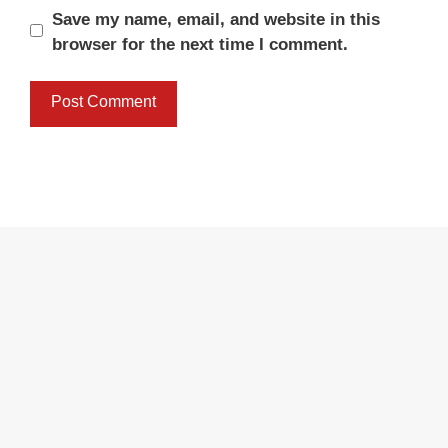
Save my name, email, and website in this
browser for the next time I comment.