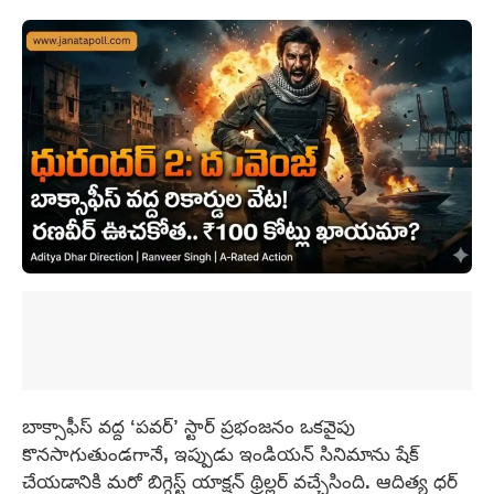
బాక్సాఫీస్ వద్ద ‘పవర్’ స్టార్ ప్రభంజనం ఒకవైపు
కొనసాగుతుండగానే, ఇప్పుడు ఇండియన్ సినిమాను షేక్
చేయడానికి మరో బిగ్గెస్ట్ యాక్షన్ థ్రిల్లర్ వచ్చేసింది. ఆదిత్య ధర్