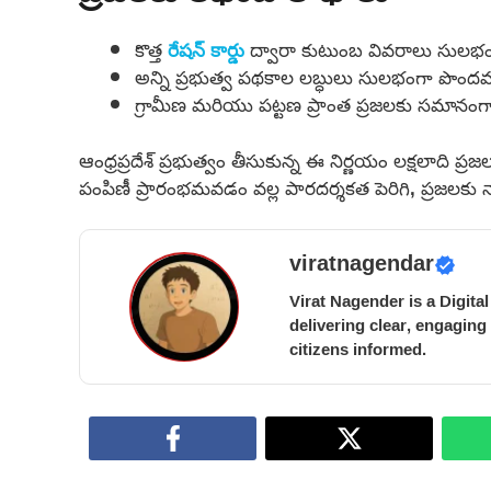
కొత్త
రేషన్ కార్డు
ద్వారా కుటుంబ వివరాలు సులభం
అన్ని ప్రభుత్వ పథకాల లబ్ధులు సులభంగా పొందవ
గ్రామీణ మరియు పట్టణ ప్రాంత ప్రజలకు సమానంగ
ఆంధ్రప్రదేశ్ ప్రభుత్వం తీసుకున్న ఈ నిర్ణయం లక్షలాది ప్ర
పంపిణీ ప్రారంభమవడం వల్ల పారదర్శకత పెరిగి, ప్రజలకు
viratnagendar
Virat Nagender is a Digita
delivering clear, engaging
citizens informed.