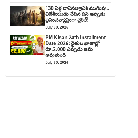
130 ఏళ్ల బానిసత్వానికి ముగింపు..
విదేశీయుడు చేసిన పని ఇప్పుడు
ప్రపంచవ్యాప్తంగా వైరల్!
July 30, 2026
PM Kisan 24th Installment
Date 2026: రైతుల ఖాతాల్లో
రూ.2,000 ఎప్పుడు జమ
అవుతుంది
July 30, 2026