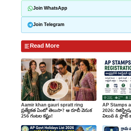
Join WhatsApp
Join Telegram
Read More
Aamir khan gauri spratt ring
AP Stamps a
ప్రత్యేకత ఏంటో తెలుసా? ఆ రూబీ వెనుక
2026: రిజిస్ట్రేష
256 గంటల కష్టం!
విలువ & స్లాట్ బు