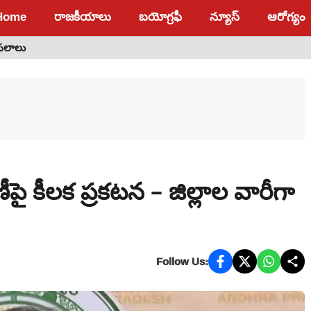
Home
రాజకీయాలు
బయోగ్రఫీ
న్యూస్
ఆరోగ్యం
 ఫలాలు
ణీపై కీలక ప్రకటన – జిల్లాల వారీగా
Follow Us: