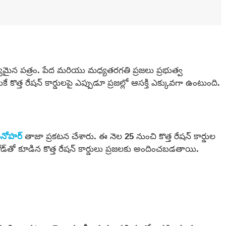
 ముఖ్యమైన పత్రం. పేద మరియు మధ్యతరగతి ప్రజలు ప్రభుత్వ
 కొత్త రేషన్ కార్డులపై ఎప్పుడూ ప్రజల్లో ఆసక్తి ఎక్కువగా ఉంటుంది.
మనోహర్
తాజా ప్రకటన చేశారు. ఈ నెల 25 నుంచి కొత్త రేషన్ కార్డుల
డ్‌తో కూడిన కొత్త రేషన్ కార్డులు ప్రజలకు అందించబడతాయి.