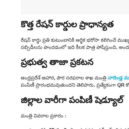
కొత్త రేషన్ కార్డుల ప్రాధాన్యత
రేషన్ కార్డు ప్రతి కుటుంబానికి ఆర్థిక భరోసా కలిగించే
సబ్సిడీలను పొందడంలో ఇది కీలక పాత్ర పోషిస్తుంది. అందుకే
ప్రభుత్వ తాజా ప్రకటన
ఆంధ్రప్రదేశ్ ఆహార, పౌర సరఫరాల శాఖ మంత్రి
నాదెండ్ల 
పంపిణీ ప్రారంభమవుతుందని తెలిపారు. ప్రత్యేకంగా QR కో
జిల్లాల వారీగా పంపిణీ షెడ్యూల్
మంత్రి వివరాల ప్రకారం :