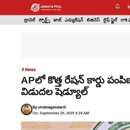
Skip
to
content
ట్రావెల్
స్పోర్ట్స్
జాబ్
ఎడ్యుకేషన్
బిజినెస్
లైఫ్ స్టైల్
రాశి
News
APలో కొత్త రేషన్ కార్డు పంపి
విడుదల షెడ్యూల్
By
viratnagendar
On: September 20, 2025 4:19 AM