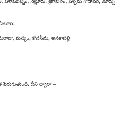
విశాఖపట్నం, నెల్లూరు, శ్రీకాకుళం, పశ్చిమ గోదావరి, తూర్పు
, ఏలూరు
రాజు, మన్యం, కోనసీమ, అనకాపల్లి
కత పెరుగుతుంది. దీని ద్వారా –