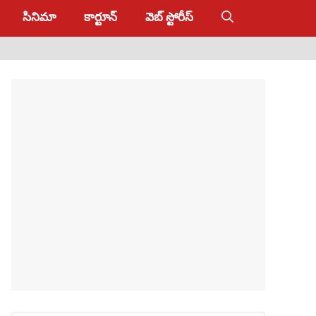
సినిమా
కార్టూన్
వెబ్ స్టోరీస్