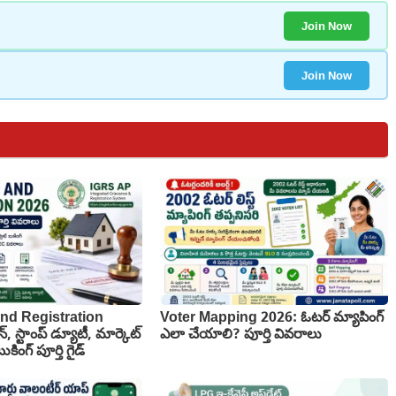
Join Now
Join Now
nd Registration
Voter Mapping 2026: ఓటర్ మ్యాపింగ్
న్, స్టాంప్ డ్యూటీ, మార్కెట్
ఎలా చేయాలి? పూర్తి వివరాలు
కింగ్ పూర్తి గైడ్