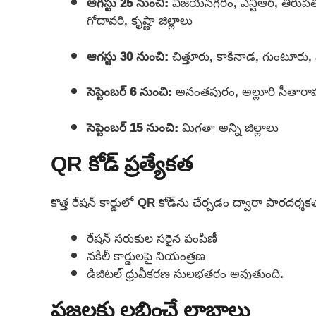
ఆగస్టు 25 నుంచి:
విజయనగరం, ఎన్టీఆర్, తిరుపతి, 
గోదావరి, కృష్ణా జిల్లాలు
ఆగస్టు 30 నుంచి:
చిత్తూరు, కాకినాడ, గుంటూరు
సెప్టెంబర్ 6 నుంచి:
అనంతపురం, అల్లూరి సీతారామ
సెప్టెంబర్ 15 నుంచి:
మిగతా అన్ని జిల్లాలు
QR కోడ్ ప్రత్యేకత
కొత్త రేషన్ కార్డులో QR కోడ్‌ను చేర్చడం ద్వారా పారదర్శ
రేషన్ సరుకుల సరైన పంపిణీ
నకిలీ కార్డులపై నియంత్రణ
డిజిటల్ ధ్రువీకరణ సులభతరం అవుతుంది.
ప్రజలకు లభించే లాభాలు