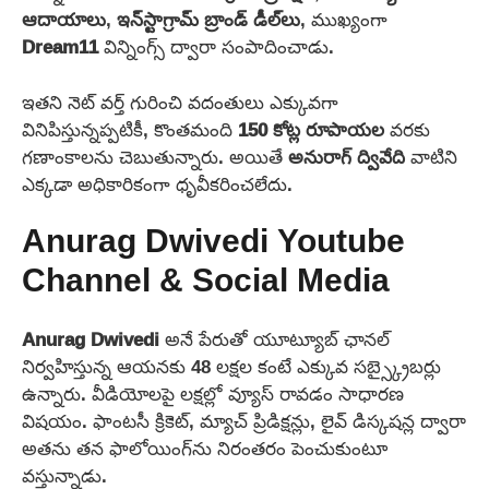
ఆదాయాలు
,
ఇన్‌స్టాగ్రామ్
బ్రాండ్ డీల్‌లు
, ముఖ్యంగా
Dream11
విన్నింగ్స్ ద్వారా సంపాదించాడు.
ఇతని నెట్ వర్త్ గురించి వదంతులు ఎక్కువగా
వినిపిస్తున్నప్పటికీ, కొంతమంది
150 కోట్ల రూపాయల
వరకు
గణాంకాలను చెబుతున్నారు. అయితే
అనురాగ్ ద్వివేది
వాటిని
ఎక్కడా అధికారికంగా ధృవీకరించలేదు.
Anurag Dwivedi
Youtube
Channel & Social Media
Anurag Dwivedi
అనే పేరుతో యూట్యూబ్ ఛానల్
నిర్వహిస్తున్న ఆయనకు 48 లక్షల కంటే ఎక్కువ సబ్స్క్రైబర్లు
ఉన్నారు. వీడియోలపై లక్షల్లో వ్యూస్ రావడం సాధారణ
విషయం. ఫాంటసీ క్రికెట్, మ్యాచ్ ప్రిడిక్షన్లు, లైవ్ డిస్కషన్ల ద్వారా
అతను తన ఫాలోయింగ్‌ను నిరంతరం పెంచుకుంటూ
వస్తున్నాడు.