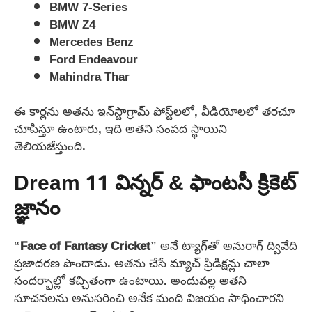
BMW 7-Series
BMW Z4
Mercedes Benz
Ford Endeavour
Mahindra Thar
ఈ కార్లను అతను ఇన్‌స్టాగ్రామ్ పోస్ట్‌లలో, వీడియోలలో తరచూ
చూపిస్తూ ఉంటారు, ఇది అతని సంపద స్థాయిని
తెలియజేస్తుంది.
Dream 11 విన్నర్ & ఫాంటసీ క్రికెట్
జ్ఞానం
“
Face of Fantasy Cricket
” అనే ట్యాగ్‌తో అనురాగ్ ద్వివేది
ప్రజాదరణ పొందాడు. అతను చేసే మ్యాచ్ ప్రిడిక్షన్లు చాలా
సందర్భాల్లో కచ్చితంగా ఉంటాయి. అందువల్ల అతని
సూచనలను అనుసరించి అనేక మంది విజయం సాధించారని