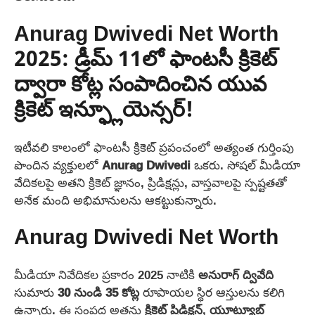
Anurag Dwivedi Net Worth
2025: డ్రీమ్ 11లో ఫాంటసీ క్రికెట్
ద్వారా కోట్ల సంపాదించిన యువ
క్రికెట్ ఇన్ఫ్లూయెన్సర్!
ఇటీవలి కాలంలో ఫాంటసీ క్రికెట్ ప్రపంచంలో అత్యంత గుర్తింపు
పొందిన వ్యక్తులలో
Anurag Dwivedi
ఒకరు. సోషల్ మీడియా
వేదికలపై అతని క్రికెట్ జ్ఞానం, ప్రిడిక్షన్లు, వాస్తవాలపై స్పష్టతతో
అనేక మంది అభిమానులను ఆకట్టుకున్నారు.
Anurag Dwivedi Net Worth
మీడియా నివేదికల ప్రకారం 2025 నాటికి
అనురాగ్ ద్వివేది
సుమారు
30 నుండి 35 కోట్ల
రూపాయల స్థిర ఆస్తులను కలిగి
ఉన్నారు. ఈ సంపద అతను
క్రికెట్ ప్రిడిక్షన్
,
యూట్యూబ్