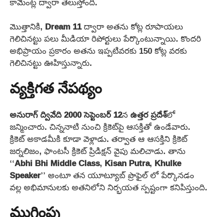
కామెంట్ల ద్వారా తెలుస్తోంది.
మొత్తానికి,
Dream 11
ద్వారా అతను కోట్ల రూపాయలు
గెలిచినట్టు పలు మీడియా రిపోర్టులు పేర్కొంటున్నాయి. కొందరి
అభిప్రాయం ప్రకారం అతను ఇప్పటివరకు 150 కోట్ల వరకు
గెలిచినట్టు ఊహిస్తున్నారు.
వ్యక్తిగత నేపథ్యం
అనురాగ్ ద్వివేది
2000
సెప్టెంబర్ 12
న
ఉత్తర ప్రదేశ్‌
లో
జన్మించారు. చిన్ననాటి నుంచి క్రికెట్‌పై ఆసక్తితో ఉండేవారు.
క్రికెట్ అకాడమీకి కూడా వెళ్లాడు. తర్వాత ఆ ఆసక్తిని క్రికెట్
జర్నలిజం, ఫాంటసీ క్రికెట్ ప్రిడిక్షన్ వైపు మలిచాడు. తాను
‘‘
Abhi Bhi Middle Class
,
Kisan Putra
,
Khulke
Speaker
’’ అంటూ తన యూట్యూబ్ ప్రొఫైల్ లో పేర్కొనడం
వల్ల అభిమానులకు అతనిలోని నిర్భయత స్పష్టంగా కనిపిస్తుంది.
ముగింపు