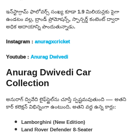
ఇన్‌స్టాగ్రామ్ ఫాలోవర్స్ సంఖ్య కూడా 1.9 మిలియన్లకు పైగా
ఉండటం వల్ల, బ్రాండ్ ప్రోమోషన్స్, స్పాన్సర్డ్ కంటెంట్ ద్వారా
అధిక ఆదాయాన్ని పొందుతున్నాడు.
Instagram :
anuragxcricket
Youtube :
Anurag Dwivedi
Anurag Dwivedi Car
Collection
అనురాగ్ ద్వివేది లైఫ్‌స్టైల్‌ను చూస్తే స్పష్టమవుతుంది — అతని
కార్ కలెక్షన్ విభిన్నంగా ఉంటుంది. అతని వద్ద ఉన్న కార్లు:
Lamborghini (New Edition)
Land Rover Defender 8-Seater