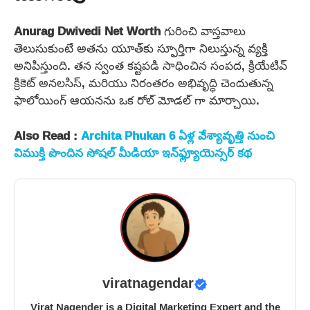
Anurag Dwivedi Net Worth
గురించి వాస్తవాలు
తెలుసుకుంటే అతను యూత్‌కు స్ఫూర్తిగా నిలుస్తున్న వ్యక్తి
అనిపిస్తుంది. తన స్వంత కష్టపడి సాధించిన సంపద, క్రియేటివ్
క్రికెట్ అనలసిస్, మరియు నిరంతరం అభివృద్ధి చెందుతున్న
ఫాలోయింగ్ ఆయనను ఒక రోల్ మోడల్ గా మార్చాయి.
Also Read :
Archita Phukan 6 ఏళ్ల వేశ్యావృత్తి నుంచి
విముక్తి పొందిన సోషల్ మీడియా ఇన్‌ఫ్ల్యూయెన్సర్ కథ
viratnagendar
Virat Nagender is a Digital Marketing Expert and the