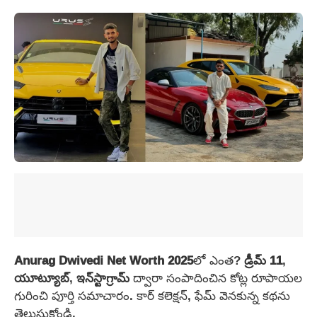
Anurag Dwivedi Net Worth 2025
లో ఎంత?
డ్రీమ్ 11
,
యూట్యూబ్
,
ఇన్‌స్టాగ్రామ్
ద్వారా సంపాదించిన కోట్ల రూపాయల
గురించి పూర్తి సమాచారం. కార్ కలెక్షన్, ఫేమ్ వెనకున్న కథను
తెలుసుకోండి.