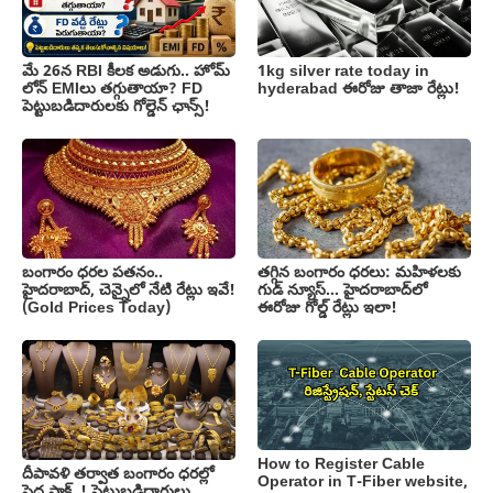
మే 26న RBI కీలక అడుగు.. హోమ్
1kg silver rate today in
లోన్ EMIలు తగ్గుతాయా? FD
hyderabad ఈరోజు తాజా రేట్లు!
పెట్టుబడిదారులకు గోల్డెన్ ఛాన్స్!
బంగారం ధరల పతనం..
తగ్గిన బంగారం ధరలు: మహిళలకు
హైదరాబాద్, చెన్నైలో నేటి రేట్లు ఇవే!
గుడ్ న్యూస్… హైదరాబాద్‌లో
(Gold Prices Today)
ఈరోజు గోల్డ్ రేట్లు ఇలా!
How to Register Cable
దీపావళి తర్వాత బంగారం ధరల్లో
Operator in T-Fiber website,
పెద్ద షాక్..! పెట్టుబడిదారులు