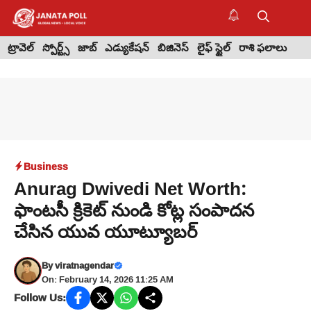
Skip
to
M
content
ట్రావెల్
స్పోర్ట్స్
జాబ్
ఎడ్యుకేషన్
బిజినెస్
లైఫ్ స్టైల్
రాశి ఫలాలు
Business
Anurag Dwivedi Net Worth:
ఫాంటసీ క్రికెట్ నుండి కోట్ల సంపాదన
చేసిన యువ యూట్యూబర్
By
viratnagendar
On: February 14, 2026 11:25 AM
Follow Us: