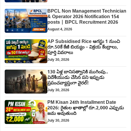
BPCL Non Management Technician
& Operator 2026 Notification 154
posts | BPCL Recruitment 2026
August 4, 2026
AP Subsidised Rice ఆగస్టు 1 నుంచి
రూ.50కే కేజీ బియ్యం – విక్రయ కేంద్రాలు,
పూర్తి వివరాలు
July 30, 2026
130 ఏళ్ల బానిసత్వానికి ముగింపు..
విదేశీయుడు చేసిన పని ఇప్పుడు
ప్రపంచవ్యాప్తంగా వైరల్!
July 30, 2026
PM Kisan 24th Installment Date
2026: రైతుల ఖాతాల్లో రూ.2,000 ఎప్పుడు
జమ అవుతుంది
July 30, 2026