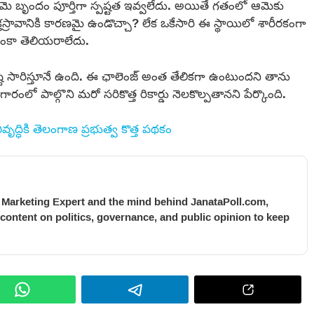
ఆమె బృందం పూర్తిగా స్పష్టత ఇవ్వలేదు. అయితే గతంలో ఆమెకు
స్రావానికి కారణమై ఉండొచ్చా? లేక ఒకేసారి ఈ స్థాయిలో శారీరకంగా
ంకా తెలియరాలేదు.
ష్టి సారిస్తూనే ఉంది. ఈ ఛాలెంజ్ అంత తేలికగా ఉంటుందని తాను
లో పాల్గొని మరో సరికొత్త రికార్డు నెలకొల్పతానని పేర్కొంది.
ృద్ధికి తెలంగాణ ప్రభుత్వ కొత్త పథకం
l Marketing Expert and the mind behind JanataPoll.com,
 content on politics, governance, and public opinion to keep