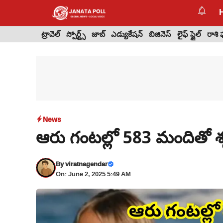
Skip
to
content
ట్రావెల్
స్పోర్ట్స్
జాబ్
ఎడ్యుకేషన్
బిజినెస్
లైఫ్ స్టైల్
రాశి
News
ఆరు గంటల్లో 583 మందితో శృ
By
viratnagendar
On: June 2, 2025 5:49 AM