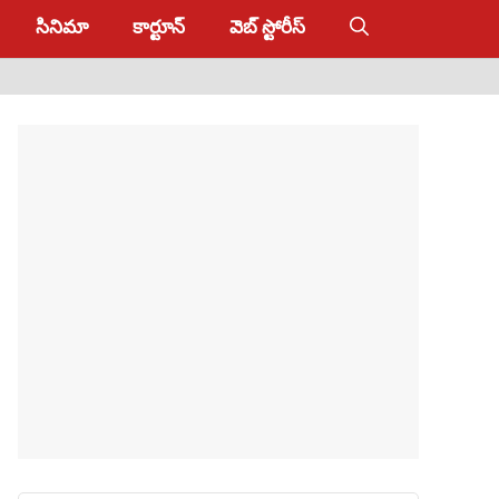
సినిమా
కార్టూన్
వెబ్ స్టోరీస్