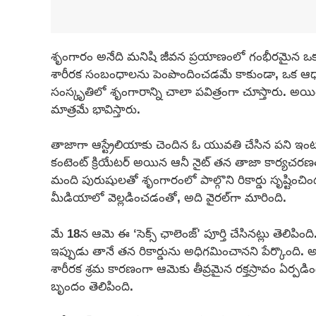
శృంగారం అనేది మనిషి జీవన ప్రయాణంలో గంభీరమైన ఒక భ
శారీరక సంబంధాలను పెంపొందించడమే కాకుండా, ఒక ఆధ
సంస్కృతిలో శృంగారాన్ని చాలా పవిత్రంగా చూస్తారు. అయిత
మాత్రమే భావిస్తారు.
తాజాగా ఆస్ట్రేలియాకు చెందిన ఓ యువతి చేసిన పని ఇంటర
కంటెంట్ క్రియేటర్ అయిన ఆనీ నైట్ తన తాజా కార్యచరణ
మంది పురుషులతో శృంగారంలో పాల్గొని రికార్డు సృష్టిం
మీడియాలో వెల్లడించడంతో, అది వైరల్‌గా మారింది.
మే 18న ఆమె ఈ ‘సెక్స్ ఛాలెంజ్’ పూర్తి చేసినట్లు తెలిప
ఇప్పుడు తానే తన రికార్డును అధిగమించానని పేర్కొం
శారీరక శ్రమ కారణంగా ఆమెకు తీవ్రమైన రక్తస్రావం ఏర్పడి
బృందం తెలిపింది.