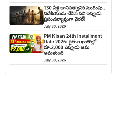
130 ఏళ్ల బానిసత్వానికి ముగింపు..
విదేశీయుడు చేసిన పని ఇప్పుడు
ప్రపంచవ్యాప్తంగా వైరల్!
July 30, 2026
PM Kisan 24th Installment
Date 2026: రైతుల ఖాతాల్లో
రూ.2,000 ఎప్పుడు జమ
అవుతుంది
July 30, 2026