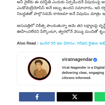
ఆనీ నైట్‌కు ఈ పరిస్థితి ఎందుకు ఏర్పడిందనే విషయంపై 
ఎండోమెట్రియోసిస్ అనే జబ్బు ఉందని సమాచారం. ఇది రక్త
నిబద్ధతతో పాల్గొనడమే కారణమా అనే విషయం మాత్రం ఇ
ఆసుపత్రిలో చికిత్స పొందుతున్నా ఆమె తన లక్ష్యాలపై దృ
ఊహించలేదని పేర్కొంటూ, త్వరలోనే వెయ్యి మందితో శృంగారం
Also Read :
ఇందిర గిరి జల వికాసం: గిరిజన రైతుల అభివ
viratnagendar
Virat Nagender is a Digita
delivering clear, engaging
citizens informed.