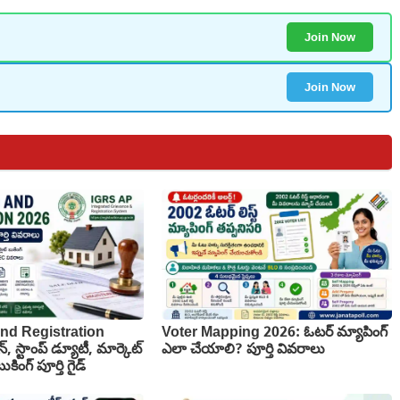
Join Now
Join Now
nd Registration
Voter Mapping 2026: ఓటర్ మ్యాపింగ్
న్, స్టాంప్ డ్యూటీ, మార్కెట్
ఎలా చేయాలి? పూర్తి వివరాలు
కింగ్ పూర్తి గైడ్