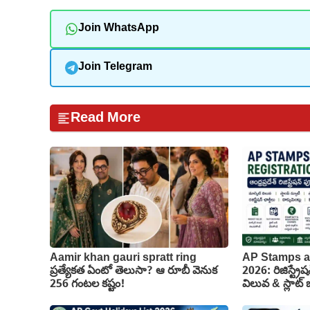
Join WhatsApp
Join Telegram
Read More
Aamir khan gauri spratt ring
AP Stamps a
ప్రత్యేకత ఏంటో తెలుసా? ఆ రూబీ వెనుక
2026: రిజిస్ట్రేష
256 గంటల కష్టం!
విలువ & స్లాట్ బు