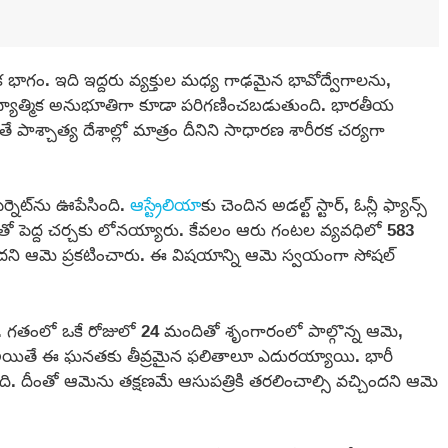
ాగం. ఇది ఇద్దరు వ్యక్తుల మధ్య గాఢమైన భావోద్వేగాలను,
్యాత్మిక అనుభూతిగా కూడా పరిగణించబడుతుంది. భారతీయ
ే పాశ్చాత్య దేశాల్లో మాత్రం దీనిని సాధారణ శారీరక చర్యగా
్నెట్‌ను ఊపేసింది.
ఆస్ట్రేలియా
కు చెందిన అడల్ట్ స్టార్, ఓన్లీ ఫ్యాన్స్
తో పెద్ద చర్చకు లోనయ్యారు. కేవలం ఆరు గంటల వ్యవధిలో 583
చిందని ఆమె ప్రకటించారు. ఈ విషయాన్ని ఆమె స్వయంగా సోషల్
ింది. గతంలో ఒకే రోజులో 24 మందితో శృంగారంలో పాల్గొన్న ఆమె,
ది. అయితే ఈ ఘనతకు తీవ్రమైన ఫలితాలూ ఎదురయ్యాయి. భారీ
ంది. దీంతో ఆమెను తక్షణమే ఆసుపత్రికి తరలించాల్సి వచ్చిందని ఆమె