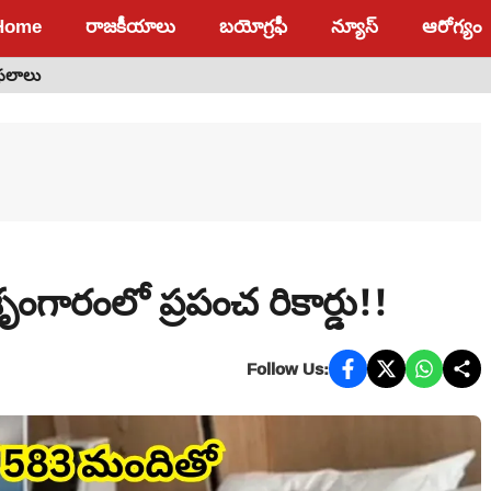
Home
రాజకీయాలు
బయోగ్రఫీ
న్యూస్
ఆరోగ్యం
 ఫలాలు
ంగారంలో ప్రపంచ రికార్డు!!
Follow Us: