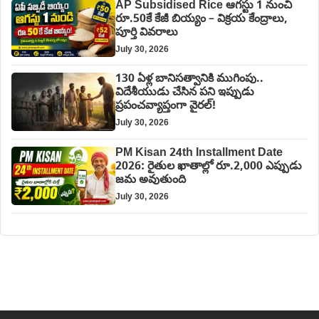
AP Subsidised Rice ఆగస్టు 1 నుంచి
రూ.50కే కేజీ బియ్యం – విక్రయ కేంద్రాలు,
పూర్తి వివరాలు
July 30, 2026
130 ఏళ్ల బానిసత్వానికి ముగింపు..
విదేశీయుడు చేసిన పని ఇప్పుడు
ప్రపంచవ్యాప్తంగా వైరల్!
July 30, 2026
PM Kisan 24th Installment Date
2026: రైతుల ఖాతాల్లో రూ.2,000 ఎప్పుడు
జమ అవుతుంది
July 30, 2026