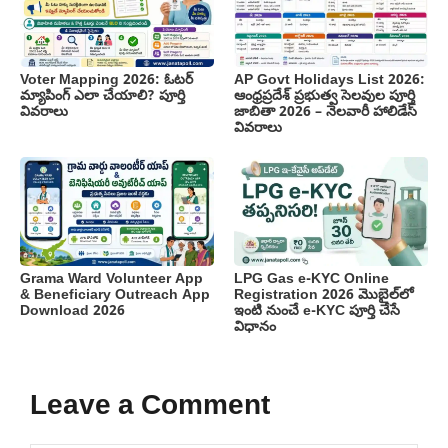
Voter Mapping 2026: ఓటర్
AP Govt Holidays List 2026:
మ్యాపింగ్ ఎలా చేయాలి? పూర్తి
ఆంధ్రప్రదేశ్ ప్రభుత్వ సెలవుల పూర్తి
వివరాలు
జాబితా 2026 – నెలవారీ హాలిడేస్
వివరాలు
Grama Ward Volunteer App
LPG Gas e-KYC Online
& Beneficiary Outreach App
Registration 2026 మొబైల్‌లో
Download 2026
ఇంటి నుంచే e-KYC పూర్తి చేసే
విధానం
Leave a Comment