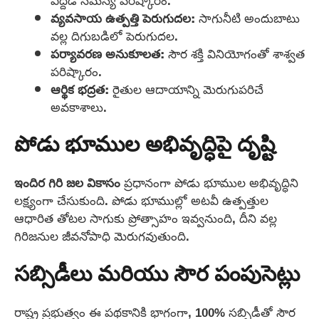
ఎద్దడి సమస్య పరిష్కారం.
వ్యవసాయ ఉత్పత్తి పెరుగుదల:
సాగునీటి అందుబాటు
వల్ల దిగుబడిలో పెరుగుదల.
పర్యావరణ అనుకూలత:
సౌర శక్తి వినియోగంతో శాశ్వత
పరిష్కారం.
ఆర్థిక భద్రత:
రైతుల ఆదాయాన్ని మెరుగుపరిచే
అవకాశాలు.
పోడు భూముల అభివృద్ధిపై దృష్టి
ఇందిర గిరి జల వికాసం
ప్రధానంగా పోడు భూముల అభివృద్ధిని
లక్ష్యంగా చేసుకుంది. పోడు భూముల్లో అటవీ ఉత్పత్తుల
ఆధారిత తోటల సాగుకు ప్రోత్సాహం ఇవ్వనుంది, దీని వల్ల
గిరిజనుల జీవనోపాధి మెరుగవుతుంది.
సబ్సిడీలు మరియు సౌర పంపుసెట్లు
రాష్ట్ర ప్రభుత్వం ఈ పథకానికి భాగంగా, 100% సబ్సిడీతో సౌర