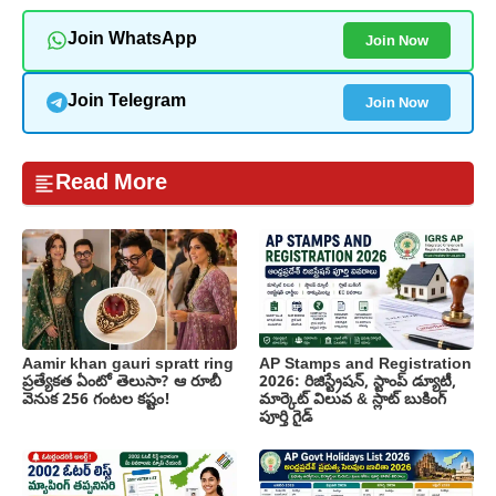
Join Now
Join WhatsApp
Join Now
Join Telegram
Read More
Aamir khan gauri spratt ring
AP Stamps and Registration
ప్రత్యేకత ఏంటో తెలుసా? ఆ రూబీ
2026: రిజిస్ట్రేషన్, స్టాంప్ డ్యూటీ,
వెనుక 256 గంటల కష్టం!
మార్కెట్ విలువ & స్లాట్ బుకింగ్
పూర్తి గైడ్