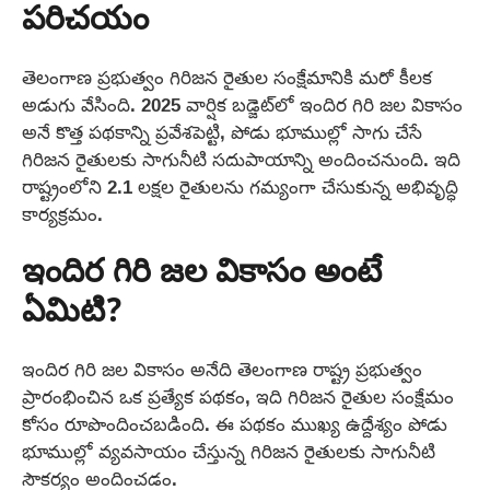
పరిచయం
తెలంగాణ ప్రభుత్వం గిరిజన రైతుల సంక్షేమానికి మరో కీలక
అడుగు వేసింది. 2025 వార్షిక బడ్జెట్‌లో ఇందిర గిరి జల వికాసం
అనే కొత్త పథకాన్ని ప్రవేశపెట్టి, పోడు భూముల్లో సాగు చేసే
గిరిజన రైతులకు సాగునీటి సదుపాయాన్ని అందించనుంది. ఇది
రాష్ట్రంలోని 2.1 లక్షల రైతులను గమ్యంగా చేసుకున్న అభివృద్ధి
కార్యక్రమం.
ఇందిర గిరి జల వికాసం అంటే
ఏమిటి?
ఇందిర గిరి జల వికాసం అనేది తెలంగాణ రాష్ట్ర ప్రభుత్వం
ప్రారంభించిన ఒక ప్రత్యేక పథకం, ఇది గిరిజన రైతుల సంక్షేమం
కోసం రూపొందించబడింది. ఈ పథకం ముఖ్య ఉద్దేశ్యం పోడు
భూముల్లో వ్యవసాయం చేస్తున్న గిరిజన రైతులకు సాగునీటి
సౌకర్యం అందించడం.