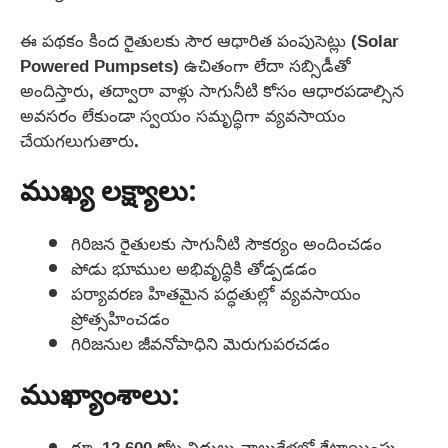
ఈ పథకం కింద రైతులకు సౌర ఆధారిత పంపుసెట్లు (Solar
Powered Pumpsets) ఉచితంగా లేదా సబ్సిడీతో
అందిస్తారు, తద్వారా వాళ్లు సాగునీటి కోసం ఆధారపడాల్సిన
అవసరం లేకుండా స్వయం సమృద్ధిగా వ్యవసాయం
చేయగలుగుతారు.
ముఖ్య లక్ష్యాలు:
గిరిజన రైతులకు సాగునీటి సౌకర్యం అందించడం
పోడు భూముల అభివృద్ధికి తోడ్పడడం
పర్యావరణ హితమైన పద్ధతుల్లో వ్యవసాయం
ప్రోత్సహించడం
గిరిజనుల జీవనోపాధిని మెరుగుపరచడం
ముఖ్యాంశాలు:
రూ. 12,600 కోట్ల నిధులు నాలుగేళ్లలో కేటాయింపు