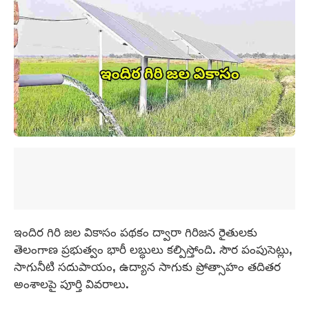
ఇందిర గిరి జల వికాసం పథకం ద్వారా గిరిజన రైతులకు
తెలంగాణ ప్రభుత్వం భారీ లబ్ధులు కల్పిస్తోంది. సౌర పంపుసెట్లు,
సాగునీటి సదుపాయం, ఉద్యాన సాగుకు ప్రోత్సాహం తదితర
అంశాలపై పూర్తి వివరాలు.