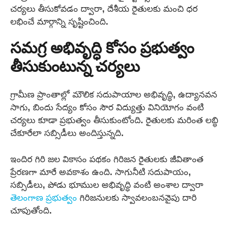
చర్యలు తీసుకోవడం ద్వారా, దేశీయ రైతులకు మంచి ధర
లభించే మార్గాన్ని సృష్టించింది.
సమగ్ర అభివృద్ధి కోసం ప్రభుత్వం
తీసుకుంటున్న చర్యలు
గ్రామీణ ప్రాంతాల్లో మౌలిక సదుపాయాల అభివృద్ధి, ఉద్యానవన
సాగు, బిందు సేద్యం కోసం సౌర విద్యుత్తు వినియోగం వంటి
చర్యలు కూడా ప్రభుత్వం తీసుకుంటోంది. రైతులకు మరింత లబ్ధి
చేకూరేలా సబ్సిడీలు అందిస్తున్నది.
ఇందిర గిరి జల వికాసం పథకం గిరిజన రైతులకు జీవితాంత
ప్రేరణగా మారే అవకాశం ఉంది. సాగునీటి సదుపాయం,
సబ్సిడీలు, పోడు భూముల అభివృద్ధి వంటి అంశాల ద్వారా
తెలంగాణ ప్రభుత్వం
గిరిజనులకు స్వావలంబనవైపు దారి
చూపుతోంది.