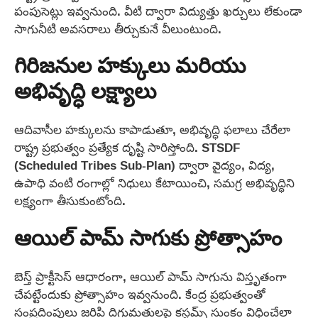
పంపుసెట్లు ఇవ్వనుంది. వీటి ద్వారా విద్యుత్తు ఖర్చులు లేకుండా
సాగునీటి అవసరాలు తీర్చుకునే వీలుంటుంది.
గిరిజనుల హక్కులు మరియు
అభివృద్ధి లక్ష్యాలు
ఆదివాసీల హక్కులను కాపాడుతూ, అభివృద్ధి ఫలాలు చేరేలా
రాష్ట్ర ప్రభుత్వం ప్రత్యేక దృష్టి సారిస్తోంది. STSDF
(Scheduled Tribes Sub-Plan) ద్వారా వైద్యం, విద్య,
ఉపాధి వంటి రంగాల్లో నిధులు కేటాయించి, సమగ్ర అభివృద్ధిని
లక్ష్యంగా తీసుకుంటోంది.
ఆయిల్ పామ్ సాగుకు ప్రోత్సాహం
బెస్త్ ప్రాక్టీసెస్ ఆధారంగా, ఆయిల్ పామ్ సాగును విస్తృతంగా
చేపట్టేందుకు ప్రోత్సాహం ఇవ్వనుంది. కేంద్ర ప్రభుత్వంతో
సంప్రదింపులు జరిపి దిగుమతులపై కస్టమ్స్ సుంకం విధించేలా