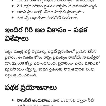
2.1 లక్షల గిరిజన రైతులు లబ్దిపొందే అవకాశమున్నది
అటవీ ప్రాంతాల్లో తోటల సాగుకు ప్రోత్సాహం
సౌర శక్తి ఆధారంగా సాగునీటి పంపకాలు
ఇందిర గిరి జల వికాసం – పథక
విశేషాలు
ఆర్థిక మంత్రి భట్టి విక్రమార్క బడ్జెట్ ప్రసంగంలో ప్రకటన చేసిన
ప్రకారం, ఈ పథకం కోసం రాష్ట్ర ప్రభుత్వం రాబోయే నాలుగేళ్లలో
రూ. 12,600 కోట్లు వెచ్చించనుంది. ప్రధానంగా పోడు భూముల్లో
వ్యవసాయం చేస్తున్న గిరిజన రైతులకు సౌర ఆధారిత పంపు
సెట్లు అందించనుంది.
పథక ప్రయోజనాలు
సాగునీటి అందుబాటు:
సౌర పంపుసెట్ల ద్వారా నీటి