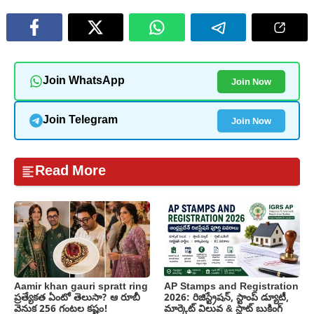
Join Now
Join WhatsApp
Join Now
Join Telegram
Read More
Aamir khan gauri spratt ring
AP Stamps and Registration
ప్రత్యేకత ఏంటో తెలుసా? ఆ రూబీ
2026: రిజిస్ట్రేషన్, స్టాంప్ డ్యూటీ,
వెనుక 256 గంటల కష్టం!
మార్కెట్ విలువ & స్లాట్ బుకింగ్