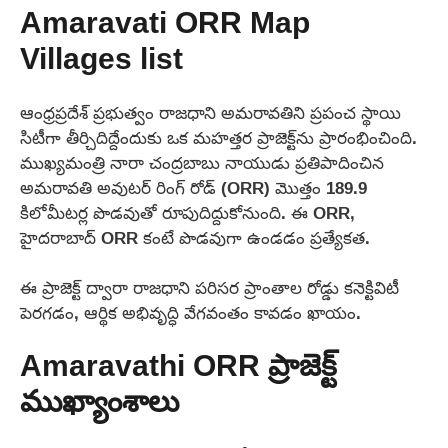
Amaravati ORR Map
Villages list
ఆంధ్రప్రదేశ్ ప్రభుత్వం రాజధాని అమరావతిని ప్రపంచ స్థాయి
సిటీగా తీర్చిదిద్దేందుకు ఒక మహత్తర ప్రాజెక్ట్‌ను ప్రారంభించింది.
ముఖ్యమంత్రి నారా చంద్రబాబు నాయుడు ప్రతిపాదించిన
అమరావతి అవుటర్ రింగ్ రోడ్ (ORR) మొత్తం 189.9
కిలోమీటర్ల పొడవుతో రూపుదిద్దుకోనుంది. ఈ ORR,
హైదరాబాద్ ORR కంటే పొడవుగా ఉండడం ప్రత్యేకత.
ఈ ప్రాజెక్ట్ ద్వారా రాజధాని పరిసర ప్రాంతాల రోడ్డు కనెక్టివిటీ
పెరగడం, ఆర్థిక అభివృద్ధి వేగవంతం కావడం ఖాయం.
Amaravathi ORR ప్రాజెక్ట్
ముఖ్యాంశాలు