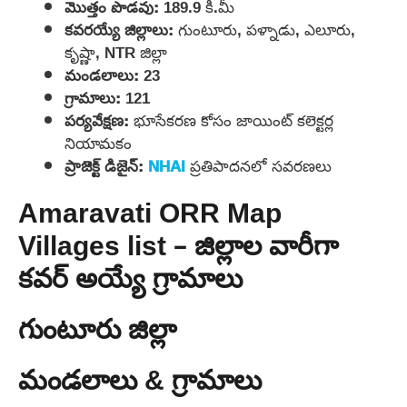
మొత్తం పొడవు:
189.9 కి.మీ
కవరయ్యే జిల్లాలు:
గుంటూరు, పళ్నాడు, ఎలూరు,
కృష్ణా, NTR జిల్లా
మండలాలు:
23
గ్రామాలు:
121
పర్యవేక్షణ:
భూసేకరణ కోసం జాయింట్ కలెక్టర్ల
నియామకం
ప్రాజెక్ట్ డిజైన్:
NHAI
ప్రతిపాదనలో సవరణలు
Amaravati ORR Map
Villages list – జిల్లాల వారీగా
కవర్ అయ్యే గ్రామాలు
గుంటూరు జిల్లా
మండలాలు & గ్రామాలు