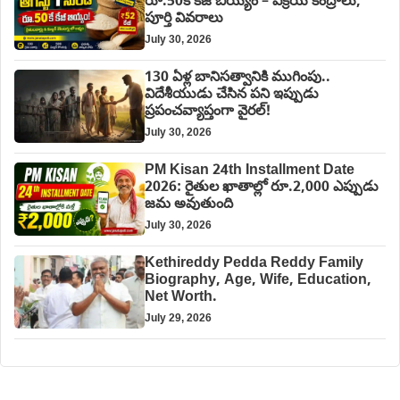
రూ.50కే కేజీ బియ్యం – విక్రయ కేంద్రాలు,
పూర్తి వివరాలు
July 30, 2026
130 ఏళ్ల బానిసత్వానికి ముగింపు..
విదేశీయుడు చేసిన పని ఇప్పుడు
ప్రపంచవ్యాప్తంగా వైరల్!
July 30, 2026
PM Kisan 24th Installment Date
2026: రైతుల ఖాతాల్లో రూ.2,000 ఎప్పుడు
జమ అవుతుంది
July 30, 2026
Kethireddy Pedda Reddy Family
Biography, Age, Wife, Education,
Net Worth.
July 29, 2026