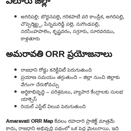
ఎలూరు జిల్లా
అగిరిపల్లి: బొద్దనపల్లె, గరికపాటి వరి కాండ్రిక, అగిరిపల్లి,
చొప్పెర్మెట్ట్ల, పిన్నమరెడ్డి పల్లె, నుగొండపల్లి,
నరసింహపాలెం, కృష్ణవరం, సగ్గూరు, సూరవరము,
కాళ్లతూరు
అమరావతి ORR ప్రయోజనాలు
రాజధాని రోడ్డు కనెక్టివిటీ పెరుగుతుంది
ప్రయాణ సమయం తగ్గుతుంది – జిల్లా నుంచి జిల్లాకు
వేగంగా చేరుకోవచ్చు
ఆర్థికాభివృద్ధి – పరిశ్రమలు, వ్యాపార కేంద్రాలకు సులభ
యాక్సెస్
రియల్ ఎస్టేట్ విలువ పెరుగుతుంది
Amaravati ORR Map
కేవలం రహదారి ప్రాజెక్ట్ మాత్రమే
కాదు, రాజధాని అభివృద్ధి పథంలో ఒక పెద్ద మైలురాయి. ఇది