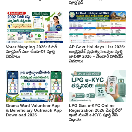
పూర్తి గైడ్
Voter Mapping 2026: ఓటర్
AP Govt Holidays List 2026:
మ్యాపింగ్ ఎలా చేయాలి? పూర్తి
ఆంధ్రప్రదేశ్ ప్రభుత్వ సెలవుల పూర్తి
వివరాలు
జాబితా 2026 – నెలవారీ హాలిడేస్
వివరాలు
Grama Ward Volunteer App
LPG Gas e-KYC Online
& Beneficiary Outreach App
Registration 2026 మొబైల్‌లో
Download 2026
ఇంటి నుంచే e-KYC పూర్తి చేసే
విధానం