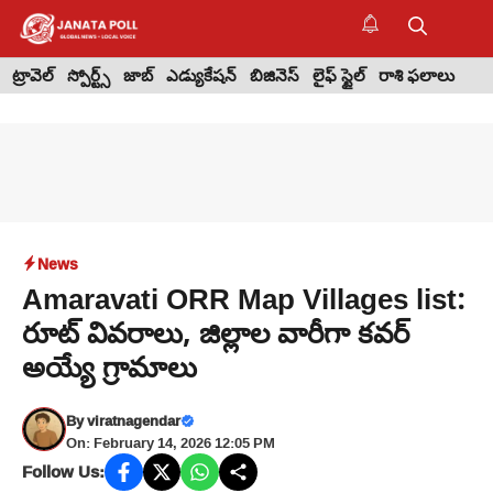
Skip
to
M
content
ట్రావెల్
స్పోర్ట్స్
జాబ్
ఎడ్యుకేషన్
బిజినెస్
లైఫ్ స్టైల్
రాశి ఫలాలు
News
Amaravati ORR Map Villages list:
రూట్ వివరాలు, జిల్లాల వారీగా కవర్
అయ్యే గ్రామాలు
By
viratnagendar
On: February 14, 2026 12:05 PM
Follow Us: