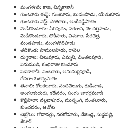
మంగళగిరి: కాజ, చిన్నకాకానీ
గుంటూరు ఈస్ట్: గుంటూరు, బుడంపాడు, యేతుకూరు
గుంటూరు వెస్ట్: పోతూరు, అంకిరెడ్డిపాలెం
మెడికొండూరు: సిరిపురం, వరగాని, వెలవర్తిపాడు,
మెడికొండూరు, దొకిపారు, విశదాల, పేరచెర్ల,
మండపాడు, మంగళగిరిపాడు
తదికొండ: పాములపాడు, రావెల
దుగ్గిరాల: చిలువూరు, ఎమ్మని, చింతలపూడి,
పెనుములి, కంథరాజు కొండూరు
పెడకాకానీ: నంబూరు, అనుమర్లపూడి,
దేవరాయబొట్లపాలెం
తెనాలి: కోలకలూరు, నందివెలుగు, గుడివాడ,
అంగలకుదురు, కథేవరం, సంగం జాగర్లమూడి
కొల్లిపారా: వల్లభాపురం, మున్నంగి, దంతలూరు,
కుంచవరం, ఆతోట
చెబ్రోలు: గోదావర్రు, నరకోడూరు, వేజెండ్ల, సుద్దపల్లి,
శేకూర్