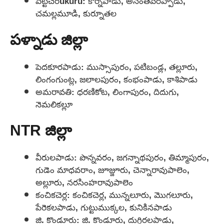
వట్టిచెరukuru: కొర్నేపాడు, అనంతవరప్పాడు,
చమల్లమూడి, కుర్నూతల
పళ్నాడు జిల్లా
పెదకూరపాడు: ముస్సాపురం, పటిబండ్ల, తల్లూరు,
లింగంగుంట్ల, జలాలపురం, కంభంపాడు, కాశిపాడు
అమరావతి: ధరణికోట, లింగాపురం, దిదుగు,
నెమలికల్లూ
NTR జిల్లా
వీరులపాడు: పొన్నవరం, జగన్నాథపురం, తిమ్మాపురం,
గుడెం మాధవరాం, జూజ్జూరు, చెన్నారావుపాలెం,
అల్లూరు, నరసింహరావుపాలెం
కంచికచెర్ల: కంచికచెర్ల, మున్నలూరు, మొగలూరు,
పేరెకలపాడు, గుట్టుముక్కల, కునికినపాడు
జి. కొండూరు: జి. కొండూరు, దుగ్గిరలపాడు,