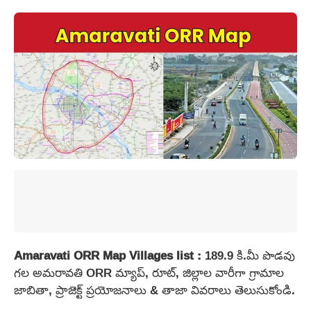
Amaravati ORR Map Villages list :
189.9 కి.మీ పొడవు
గల అమరావతి ORR మ్యాప్, రూట్, జిల్లాల వారీగా గ్రామాల
జాబితా, ప్రాజెక్ట్ ప్రయోజనాలు & తాజా వివరాలు తెలుసుకోండి.