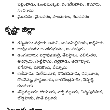
పెట్రంపాడు, కుంటముక్కల, గంగినేనిపాలెం, కొడూరు,
నందిగామ
మైలవరం: మైలవరం, పొందుగుల, గణపవరం
కృష్ణా జిల్లా
గన్నవరం: సగ్గూరు ఆమని, బుటుమిల్లిపాడు, బల్లిపారు
బాపులపాడు: బండరుగూడెం, అంపాపురం
ఉంగుటూరు: పెద్దావుటపల్లి, తేలప్రోలు, వెలినుతల,
ఆత్కూరు, పొట్టిపాడు, వెల్డిపాడు, తరిగొప్పుల,
బొకినాల, మానికొండ, వేమ్పాడు
కంకిపాడు: మరేడుమాక, కొనతనపాడు, దవులూరు,
కొలవెన్ను, ప్రొద్దుటూరు, చాలివేంద్రపాలెం, నెప్పల్లె,
కుందూరు
తొట్లవల్లూరు: రోయూరు, నార్త్ వల్లూరు, చిన్నపులిపాక,
బొడ్డపాడు, సౌత్ వల్లూరు