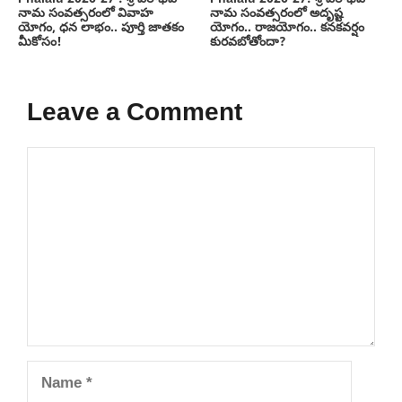
నామ సంవత్సరంలో వివాహ
నామ సంవత్సరంలో అదృష్ట
యోగం, ధన లాభం.. పూర్తి జాతకం
యోగం.. రాజయోగం.. కనకవర్షం
మీకోసం!
కురవబోతోందా?
Leave a Comment
Comment
Name