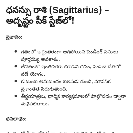
ధనస్సు రాశి (Sagittarius) –
అదృష్టం పీక్ స్టేజ్‌లో!
ప్రభావం:
గతంలో అర్థంతరంగా ఆగిపోయిన పెండింగ్ పనులు
పూర్తయ్యే అవకాశం.
జీవితంలో ఇంతవరకు చూడని ధనం, సంపద చేతిలో
పడే యోగం.
కుటుంబ అనుబంధం బలపడుతుంది, మానసిక
ప్రశాంతత పెరుగుతుంది.
తీర్థయాత్రలు, ధార్మిక కార్యక్రమాలలో పాల్గొనడం ద్వారా
శుభఫలితాలు.
ధనలాభం
: