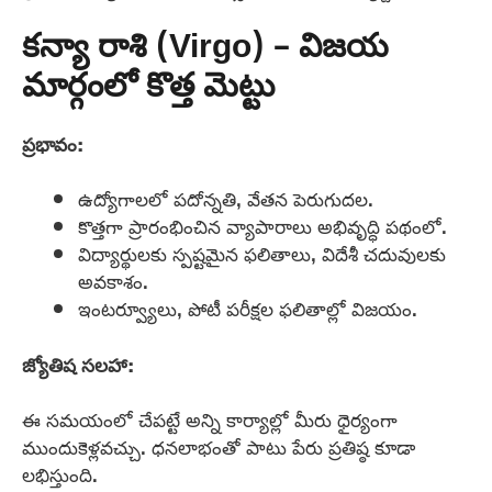
కన్యా రాశి (Virgo) – విజయ
మార్గంలో కొత్త మెట్టు
ప్రభావం:
ఉద్యోగాలలో పదోన్నతి, వేతన పెరుగుదల.
కొత్తగా ప్రారంభించిన వ్యాపారాలు అభివృద్ధి పథంలో.
విద్యార్థులకు స్పష్టమైన ఫలితాలు, విదేశీ చదువులకు
అవకాశం.
ఇంటర్వ్యూలు, పోటీ పరీక్షల ఫలితాల్లో విజయం.
జ్యోతిష సలహా:
ఈ సమయంలో చేపట్టే అన్ని కార్యాల్లో మీరు ధైర్యంగా
ముందుకెళ్లవచ్చు. ధనలాభంతో పాటు పేరు ప్రతిష్ఠ కూడా
లభిస్తుంది.