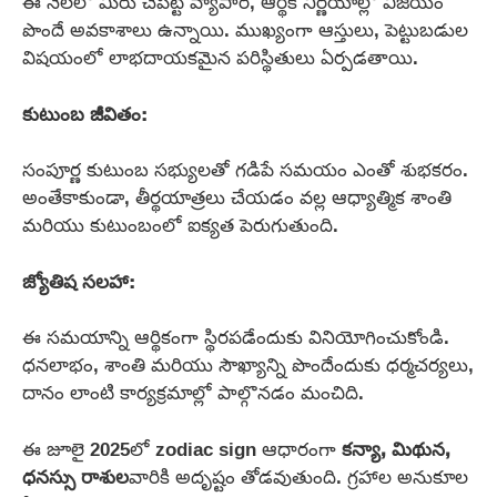
ఈ నెలలో మీరు చేపట్టే వ్యాపార, ఆర్థిక నిర్ణయాల్లో విజయం
పొందే అవకాశాలు ఉన్నాయి. ముఖ్యంగా ఆస్తులు, పెట్టుబడుల
విషయంలో లాభదాయకమైన పరిస్థితులు ఏర్పడతాయి.
కుటుంబ జీవితం:
సంపూర్ణ కుటుంబ సభ్యులతో గడిపే సమయం ఎంతో శుభకరం.
అంతేకాకుండా, తీర్థయాత్రలు చేయడం వల్ల ఆధ్యాత్మిక శాంతి
మరియు కుటుంబంలో ఐక్యత పెరుగుతుంది.
జ్యోతిష సలహా:
ఈ సమయాన్ని ఆర్థికంగా స్థిరపడేందుకు వినియోగించుకోండి.
ధనలాభం, శాంతి మరియు సౌఖ్యాన్ని పొందేందుకు ధర్మచర్యలు,
దానం లాంటి కార్యక్రమాల్లో పాల్గొనడం మంచిది.
ఈ జూలై 2025లో zodiac sign ఆధారంగా
కన్యా, మిథున,
ధనస్సు రాశుల
వారికి అదృష్టం తోడవుతుంది. గ్రహాల అనుకూల