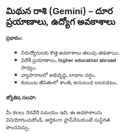
మిథున రాశి (Gemini) – దూర
ప్రయాణాలు, ఉద్యోగ అవకాశాలు
ప్రభావం:
నిరుద్యోగులకు కొత్త అవకాశాలు తలుపు తడతాయి.
విదేశీ ప్రయాణాలు, higher education abroad
సాధ్యం.
వ్యాపారాలలో అభివృద్ధి, లాభాల వర్షం.
కుటుంబ జీవితంలో శాంతి, అనుబంధ బలపడటం.
జ్యోతిష సలహా:
మీ కలలు నెరవేరే సమయం ఇది. ఈ అవకాశాలను
వినియోగించుకోండి. ఆర్థికంగా ప్లాన్‌చేసుకుంటే సుస్థిరత
పొందవచ్చు.