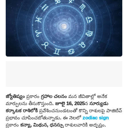
జ్యోతిష్యం
ప్రకారం
గ్రహాల చలనం
మన జీవితాల్లో అనేక
మార్పులను తీసుకొస్తుంది.
జూలై 16, 2025
న
సూర్యుడు
కర్కాటక రాశిలోకి
ప్రవేశించనుండటంతో కొన్ని రాశులపై పాజిటివ్
ప్రభావం చూపించబోతున్నాడు. ఈ నెలలో
zodiac sign
ప్రకారం
కన్యా, మిథున, ధనస్సు
రాశులవారికి అదృష్టం.