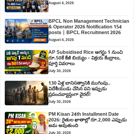
August 4, 2026
BPCL Non Management Technician
& Operator 2026 Notification 154
posts | BPCL Recruitment 2026
August 4, 2026
AP Subsidised Rice ఆగస్టు 1 నుంచి
రూ.50కే కేజీ బియ్యం – విక్రయ కేంద్రాలు,
పూర్తి వివరాలు
July 30, 2026
130 ఏళ్ల బానిసత్వానికి ముగింపు..
విదేశీయుడు చేసిన పని ఇప్పుడు
ప్రపంచవ్యాప్తంగా వైరల్!
July 30, 2026
PM Kisan 24th Installment Date
2026: రైతుల ఖాతాల్లో రూ.2,000 ఎప్పుడు
జమ అవుతుంది
July 30, 2026