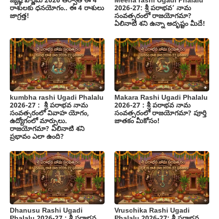
జ్యేష్ఠ పౌర్ణమి 2026 తర్వాత ఈ 4
Meena rashi Ugadi Phalalu
రాశులకు ధనయోగం.. ఈ 4 రాశులు
2026-27: శ్రీ పరాభవ’ నామ
జాగ్రత్త!
సంవత్సరంలో రాజయోగమా?
ఏలినాటి శని ఉన్నా అదృష్టం మీదే!
kumbha rashi Ugadi Phalalu
Makara Rashi Ugadi Phalalu
2026-27 : శ్రీ పరాభవ నామ
2026-27 : శ్రీ పరాభవ నామ
సంవత్సరంలో వివాహ యోగం,
సంవత్సరంలో రాజయోగమా? పూర్తి
ఉద్యోగంలో మార్పులు.
జాతకం మీకోసం!
రాజయోగమా? ఏలినాటి శని
ప్రభావం ఎలా ఉంది?
Dhanusu Rashi Ugadi
Vruschika Rashi Ugadi
Phalalu 2026-27 : శ్రీ పరాభవ
Phalalu 2026-27: శ్రీ పరాభవ