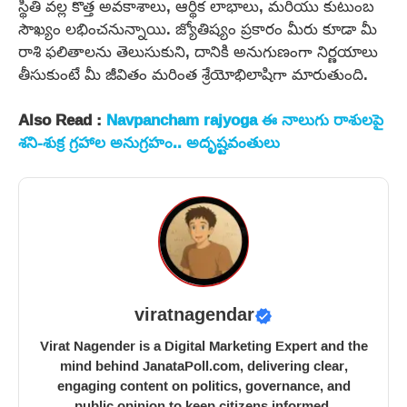
స్థితి వల్ల కొత్త అవకాశాలు, ఆర్థిక లాభాలు, మరియు కుటుంబ
సౌఖ్యం లభించనున్నాయి. జ్యోతిష్యం ప్రకారం మీరు కూడా మీ
రాశి ఫలితాలను తెలుసుకుని, దానికి అనుగుణంగా నిర్ణయాలు
తీసుకుంటే మీ జీవితం మరింత శ్రేయోభిలాషిగా మారుతుంది.
Also Read :
Navpancham rajyoga ఈ నాలుగు రాశులపై
శని-శుక్ర గ్రహాల అనుగ్రహం.. అదృష్టవంతులు
viratnagendar
Virat Nagender is a Digital Marketing Expert and the
mind behind JanataPoll.com, delivering clear,
engaging content on politics, governance, and
public opinion to keep citizens informed.