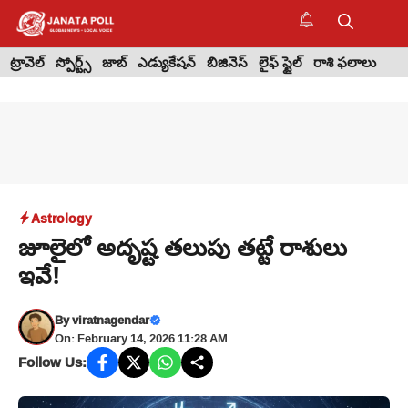
Skip
to
M
content
ట్రావెల్
స్పోర్ట్స్
జాబ్
ఎడ్యుకేషన్
బిజినెస్
లైఫ్ స్టైల్
రాశి ఫలాలు
Astrology
జూలైలో అదృష్ట తలుపు తట్టే రాశులు
ఇవే!
By
viratnagendar
On: February 14, 2026 11:28 AM
Follow Us: