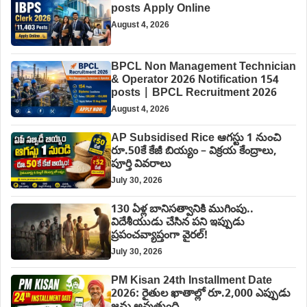
posts Apply Online
August 4, 2026
BPCL Non Management Technician
& Operator 2026 Notification 154
posts | BPCL Recruitment 2026
August 4, 2026
AP Subsidised Rice ఆగస్టు 1 నుంచి
రూ.50కే కేజీ బియ్యం – విక్రయ కేంద్రాలు,
పూర్తి వివరాలు
July 30, 2026
130 ఏళ్ల బానిసత్వానికి ముగింపు..
విదేశీయుడు చేసిన పని ఇప్పుడు
ప్రపంచవ్యాప్తంగా వైరల్!
July 30, 2026
PM Kisan 24th Installment Date
2026: రైతుల ఖాతాల్లో రూ.2,000 ఎప్పుడు