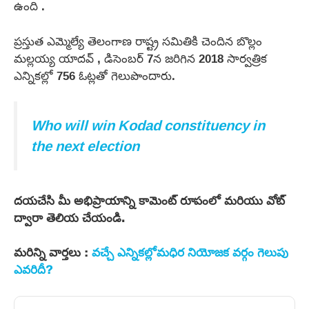
ఉంది .
ప్రస్తుత ఎమ్మెల్యే తెలంగాణ రాష్ట్ర సమితికి చెందిన బొల్లం
మల్లయ్య యాదవ్ , డిసెంబర్ 7న జరిగిన 2018 సార్వత్రిక
ఎన్నికల్లో 756 ఓట్లతో గెలుపొందారు.
Who will win Kodad constituency in
the next election
దయచేసి మీ అభిప్రాయాన్ని కామెంట్ రూపంలో మరియు వోట్
ద్వారా తెలియ చేయండి.
మరిన్ని వార్తలు :
వచ్చే ఎన్నికల్లోమధిర నియోజక వర్గం గెలుపు
ఎవరిదీ?