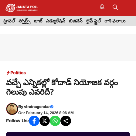
Skip
to
M
content
ట్రావెల్
స్పోర్ట్స్
జాబ్
ఎడ్యుకేషన్
బిజినెస్
లైఫ్ స్టైల్
రాశి ఫలాలు
Politics
వచ్చే ఎన్నికల్లో కోదాడ్ నియోజక వర్గం
గెలుపు ఎవరిదీ?
By
viratnagendar
On: February 14, 2026 8:06 AM
Follow Us: