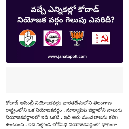
కోదాడ్ అసెంబ్లీ నియోజకవర్గం భారతదేశంలోని తెలంగాణ
రాష్ట్రంలోని ఒక నియోజకవర్గం . సూర్యాపేట జిల్లాలోని నాలుగు
నియోజకవర్గాలలో ఇది ఒకటి . ఇది ఆరు మండలాలను కలిగి
ఉంటుంది . ఇది నల్గొండ లోక్‌సభ నియోజకవర్గంలో భాగంగా