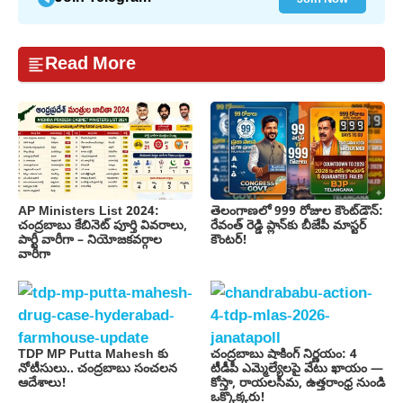
Read More
AP Ministers List 2024:
తెలంగాణలో 999 రోజుల కౌంట్‌డౌన్:
చంద్రబాబు కేబినెట్ పూర్తి వివరాలు,
రేవంత్ రెడ్డి ప్లాన్‌కు బీజేపీ మాస్టర్
పార్టీ వారీగా – నియోజకవర్గాల
కౌంటర్!
వారీగా
TDP MP Putta Mahesh కు
చంద్రబాబు షాకింగ్ నిర్ణయం: 4
నోటీసులు.. చంద్రబాబు సంచలన
టీడీపీ ఎమ్మెల్యేలపై వేటు ఖాయం —
ఆదేశాలు!
కోస్తా, రాయలసీమ, ఉత్తరాంధ్ర నుండి
ఒక్కొక్కరు!