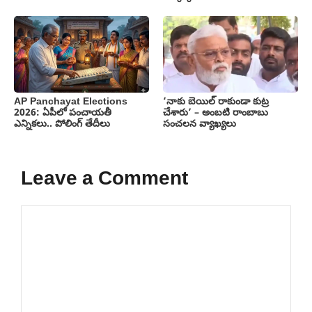
AP Panchayat Elections
‘నాకు బెయిల్ రాకుండా కుట్ర
2026: ఏపీలో పంచాయతీ
చేశారు’ – అంబటి రాంబాబు
ఎన్నికలు.. పోలింగ్ తేదీలు
సంచలన వ్యాఖ్యలు
Leave a Comment
Comment