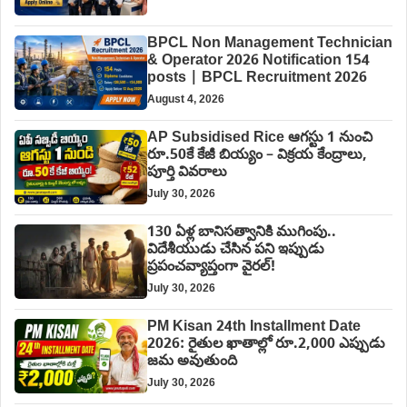
BPCL Non Management Technician
& Operator 2026 Notification 154
posts | BPCL Recruitment 2026
August 4, 2026
AP Subsidised Rice ఆగస్టు 1 నుంచి
రూ.50కే కేజీ బియ్యం – విక్రయ కేంద్రాలు,
పూర్తి వివరాలు
July 30, 2026
130 ఏళ్ల బానిసత్వానికి ముగింపు..
విదేశీయుడు చేసిన పని ఇప్పుడు
ప్రపంచవ్యాప్తంగా వైరల్!
July 30, 2026
PM Kisan 24th Installment Date
2026: రైతుల ఖాతాల్లో రూ.2,000 ఎప్పుడు
జమ అవుతుంది
July 30, 2026