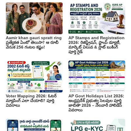
Aamir khan gauri spratt ring
AP Stamps and Registration
ప్రత్యేకత ఏంటో తెలుసా? ఆ రూబీ
2026: రిజిస్ట్రేషన్, స్టాంప్ డ్యూటీ,
వెనుక 256 గంటల కష్టం!
మార్కెట్ విలువ & స్లాట్ బుకింగ్
పూర్తి గైడ్
Voter Mapping 2026: ఓటర్
AP Govt Holidays List 2026:
మ్యాపింగ్ ఎలా చేయాలి? పూర్తి
ఆంధ్రప్రదేశ్ ప్రభుత్వ సెలవుల పూర్తి
వివరాలు
జాబితా 2026 – నెలవారీ హాలిడేస్
వివరాలు