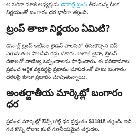
అమెరికా మాజీ అధ్యక్షుడు
డొనాల్డ్ ట్రంప్
తీసుకున్న కీలక
నిర్ణయంతో బంగారం ధర భారీగా తగ్గింది.
ట్రంప్ తాజా నిర్ణయం ఏమిటి?
డొనాల్డ్ ట్రంప్ ఇటీవల బైడెన్ పాలనలో తీసుకొచ్చిన చిప్
ఎగుమతుల పాలసీని రద్దు చేశారు. అలాగే చైనా, బ్రిటన్
దేశాలతో వాణిజ్య ఒప్పందాలను సాధించారు. ఈ పరిణామాలు
ప్రపంచ ఆర్థిక వ్యవస్థపై ప్రభావం చూపడంతో పాటు బంగారం
ధరలపై కూడా ప్రభావం చూపుతున్నాయి.
అంతర్జాతీయ మార్కెట్లో బంగారం
ధర
ప్రపంచ మార్కెట్లో ఔన్స్ గోల్డ్ ధర ప్రస్తుతం $3181కి తగ్గింది. ఇది
గత కొన్ని రోజుల కంటే గణనీయమైన తగ్గుదల.