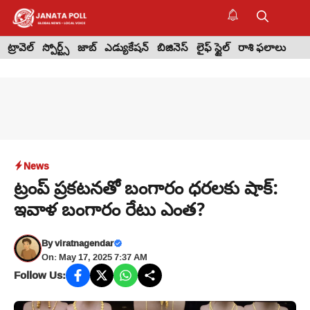
Skip
to
M
content
ట్రావెల్
స్పోర్ట్స్
జాబ్
ఎడ్యుకేషన్
బిజినెస్
లైఫ్ స్టైల్
రాశి ఫలాలు
News
ట్రంప్ ప్రకటనతో బంగారం ధరలకు షాక్:
ఇవాళ బంగారం రేటు ఎంత?
By
viratnagendar
On: May 17, 2025 7:37 AM
Follow Us: