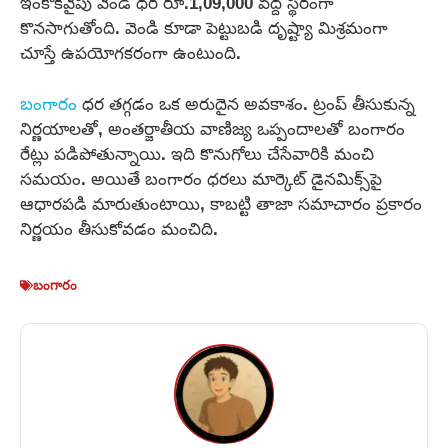
ఇంకొకవైపు వెండి ధర రూ.1,09,000 వద్ద స్థిరంగా
కొనసాగుతోంది. వెండి కూడా పెట్టుబడి దృష్ట్యా మిశ్రమంగా
చూస్తే ఉపయోగకరంగా ఉంటుంది.
బంగారం
ధర తగ్గడం ఒక అరుదైన అవకాశం. ట్రంప్ తీసుకున్న
నిర్ణయాలతో, అంతర్జాతీయ వాణిజ్య ఒప్పందాలతో బంగారం
రేట్లు పడిపోతున్నాయి. ఇది కొనుగోలు చేసేవారికి మంచి
సమయం. అయితే బంగారం ధరలు మార్కెట్ డైనమిక్స్‌పై
ఆధారపడి మారుతుంటాయి, కాబట్టి తాజా సమాచారం ప్రకారం
నిర్ణయం తీసుకోవడం మంచిది.
బంగారం