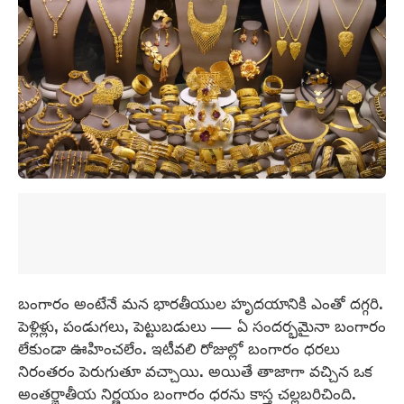
బంగారం అంటేనే మన భారతీయుల హృదయానికి ఎంతో దగ్గరి.
పెళ్లిళ్లు, పండుగలు, పెట్టుబడులు — ఏ సందర్భమైనా బంగారం
లేకుండా ఊహించలేం. ఇటీవలి రోజుల్లో బంగారం ధరలు
నిరంతరం పెరుగుతూ వచ్చాయి. అయితే తాజాగా వచ్చిన ఒక
అంతర్జాతీయ నిర్ణయం బంగారం ధరను కాస్త చల్లబరిచింది.