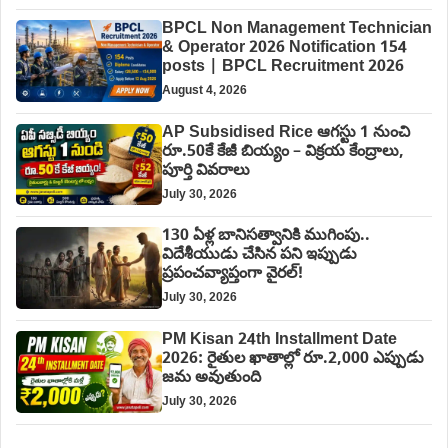
BPCL Non Management Technician
& Operator 2026 Notification 154
posts | BPCL Recruitment 2026
August 4, 2026
AP Subsidised Rice ఆగస్టు 1 నుంచి
రూ.50కే కేజీ బియ్యం – విక్రయ కేంద్రాలు,
పూర్తి వివరాలు
July 30, 2026
130 ఏళ్ల బానిసత్వానికి ముగింపు..
విదేశీయుడు చేసిన పని ఇప్పుడు
ప్రపంచవ్యాప్తంగా వైరల్!
July 30, 2026
PM Kisan 24th Installment Date
2026: రైతుల ఖాతాల్లో రూ.2,000 ఎప్పుడు
జమ అవుతుంది
July 30, 2026