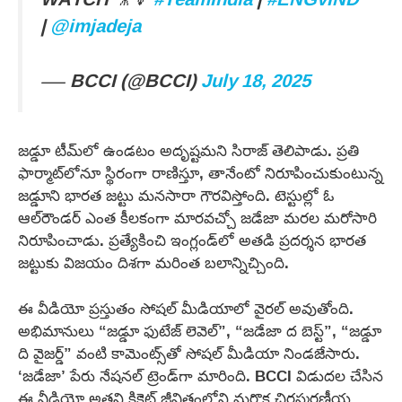
|
@imjadeja
— BCCI (@BCCI)
July 18, 2025
జడ్డూ టీమ్‌లో ఉండటం అదృష్టమని సిరాజ్ తెలిపాడు. ప్రతి
ఫార్మాట్‌లోనూ స్థిరంగా రాణిస్తూ, తానేంటో నిరూపించుకుంటున్న
జడ్డూని భారత జట్టు మనసారా గౌరవిస్తోంది. టెస్టుల్లో ఓ
ఆల్‌రౌండర్ ఎంత కీలకంగా మారవచ్చో జడేజా మరల మరోసారి
నిరూపించాడు. ప్రత్యేకించి ఇంగ్లండ్‌లో అతడి ప్రదర్శన భారత
జట్టుకు విజయం దిశగా మరింత బలాన్నిచ్చింది.
ఈ వీడియో ప్రస్తుతం సోషల్ మీడియాలో వైరల్ అవుతోంది.
అభిమానులు “జడ్డూ ఫుటేజ్ లెవెల్”, “జడేజా ద బెస్ట్”, “జడ్డూ
ది వైజర్డ్” వంటి కామెంట్స్‌తో సోషల్ మీడియా నిండజేసారు.
‘జడేజా’ పేరు నేషనల్ ట్రెండ్‌గా మారింది. BCCI విడుదల చేసిన
ఈ వీడియో అతని క్రికెట్ జీవితంలోని మరొక చిరస్మరణీయ