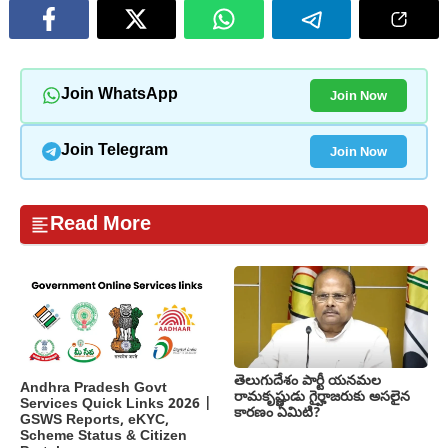
Join Now
Join WhatsApp
Join Now
Join Telegram
Read More
తెలుగుదేశం పార్టీ యనమల
Andhra Pradesh Govt
రామకృష్ణుడు గైర్హాజరుకు అసలైన
Services Quick Links 2026 |
కారణం ఏమిటి?
GSWS Reports, eKYC,
Scheme Status & Citizen