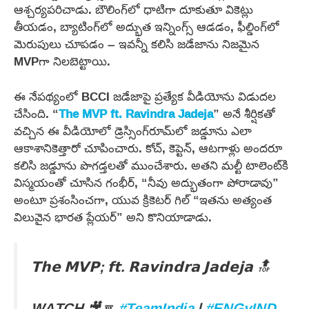
ఆశ్చర్యపరిచాడు. బౌలింగ్‌లో ధాటిగా దూకుతూ వికెట్లు
తీయడం, బ్యాటింగ్‌లో అద్భుత ఇన్నింగ్స్ ఆడడం, ఫీల్డింగ్‌లో
మెరుపులు చూపడం – ఇవన్నీ కలిసి జడేజాను నిజమైన
MVPగా నిలబెట్టాయి.
ఈ నేపథ్యంలో BCCI జడేజాపై ప్రత్యేక వీడియోను విడుదల
చేసింది. “
The MVP ft. Ravindra Jadeja
” అనే శీర్షికతో
వచ్చిన ఈ వీడియోలో డ్రెస్సింగ్‌రూమ్‌లో జడ్డూను ఎలా
ఆకాశానికెత్తారో చూపించారు. కోచ్, కెప్టెన్, ఆటగాళ్లు అందరూ
కలిసి జడ్డూను పొగడ్తలతో ముంచేశారు. అతని మల్టీ టాలెంట్‌కి
విస్మయంతో చూసిన గంభీర్, “నీవు అద్భుతంగా పోరాడావు”
అంటూ ప్రశంసించగా, యువ క్రికెటర్ గిల్ “ఇతను అత్యంత
విలువైన భారత ప్లేయర్” అని కొనియాడాడు.
𝗧𝗵𝗲 𝗠𝗩𝗣; 𝗳𝘁. 𝗥𝗮𝘃𝗶𝗻𝗱𝗿𝗮 𝗝𝗮𝗱𝗲𝗷𝗮 🔝
WATCH 🎥🔽
#TeamIndia
|
#ENGvIND