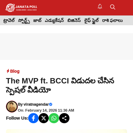
Skip
to
M
content
ట్రావెల్
స్పోర్ట్స్
జాబ్
ఎడ్యుకేషన్
బిజినెస్
లైఫ్ స్టైల్
రాశి ఫలాలు
Blog
The MVP ft. BCCI విడుదల చేసిన
స్పెషల్ వీడియో
By
viratnagendar
On: February 14, 2026 11:36 AM
Follow Us: