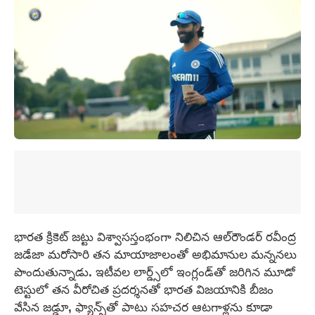
భారత క్రికెట్ జట్టు విశ్వాసస్తంభంగా నిలిచిన ఆల్‌రౌండర్ రవీంద్ర
జడేజా మరోసారి తన మాయాజాలంతో అభిమానుల మన్ననలు
పొందుతున్నాడు. ఇటీవల లార్డ్స్‌లో ఇంగ్లండ్‌తో జరిగిన మూడో
టెస్టులో తన వీరోచిత ప్రదర్శనతో భారత విజయానికి బీజం
వేసిన జడ్డూ, ఫ్యాన్స్‌తో పాటు సహచర ఆటగాళ్లను కూడా