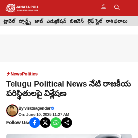
Skip
to
M
content
ట్రావెల్
స్పోర్ట్స్
జాబ్
ఎడ్యుకేషన్
బిజినెస్
లైఫ్ స్టైల్
రాశి ఫలాలు
News
Politics
Telugu Political News నేటి రాజకీయ
పరిస్థితులపై విశ్లేషణ
By
viratnagendar
On: June 10, 2025 11:27 AM
Follow Us: