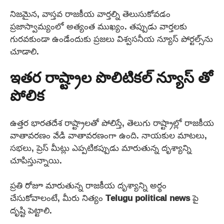
నిజమైన, వాస్తవ రాజకీయ వార్తల్ని తెలుసుకోవడం
ప్రజాస్వామ్యంలో అత్యంత ముఖ్యం. తప్పుడు వార్తలకు
గురవకుండా ఉండేందుకు ప్రజలు విశ్వసనీయ న్యూస్ పోర్టల్స్‌ను
చూడాలి.
ఇతర రాష్ట్రాల పొలిటికల్ న్యూస్ తో
పోలిక
ఉత్తర భారతదేశ రాష్ట్రాలతో పోలిస్తే, తెలుగు రాష్ట్రాల్లో రాజకీయ
వాతావరణం వేడి వాతావరణంగా ఉంది. నాయకుల మాటలు,
సభలు, ప్రెస్ మీట్లు ఎప్పటికప్పుడు మారుతున్న దృశ్యాన్ని
చూపిస్తున్నాయి.
ప్రతి రోజూ మారుతున్న రాజకీయ దృశ్యాన్ని అర్థం
చేసుకోవాలంటే, మీరు నిత్యం
Telugu political news
పై
దృష్టి పెట్టాలి.