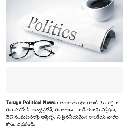
Telugu Political News :
తాజా తెలుగు రాజకీయ వార్తలు
తెలుసుకోండి. ఆంధ్రప్రదేశ్, తెలంగాణ రాజకీయాలపై విశ్లేషణ,
నేటి సంఘటనలపై అప్డేట్స్. విశ్వసనీయమైన రాజకీయ వార్తల
కోసం చదవండి.