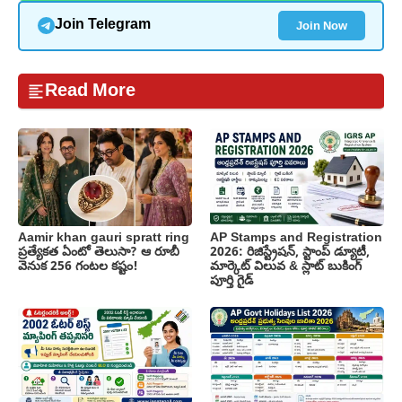
Join Now
Join Telegram
Read More
Aamir khan gauri spratt ring
AP Stamps and Registration
ప్రత్యేకత ఏంటో తెలుసా? ఆ రూబీ
2026: రిజిస్ట్రేషన్, స్టాంప్ డ్యూటీ,
వెనుక 256 గంటల కష్టం!
మార్కెట్ విలువ & స్లాట్ బుకింగ్
పూర్తి గైడ్