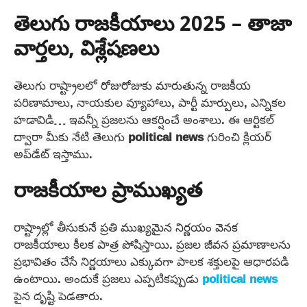
తెలుగు రాజకీయాలు 2025 – తాజా
వార్తలు, విశ్లేషణలు
తెలుగు రాష్ట్రాలలో రోజురోజుకు మారుతున్న రాజకీయ
పరిణామాలు, నాయకుల వ్యూహాలు, పార్టీ మార్పులు, ఎన్నికల
హడావిడి… ఇవన్నీ ప్రజలను ఆకర్షించే అంశాలు. ఈ ఆర్టికల్
ద్వారా మీకు నేటి తెలుగు
political news
గురించి క్లియర్
అప్‌డేట్ ఇస్తాము.
రాజకీయాల ప్రాముఖ్యత
రాష్ట్రాల్లో తీసుకునే ప్రతి ముఖ్యమైన నిర్ణయం వెనక
రాజకీయాలు కీలక పాత్ర పోషిస్తాయి. ప్రజల జీవన ప్రమాణాలను
ప్రభావితం చేసే నిర్ణయాలు ఎక్కువగా పాలక శక్తులపై ఆధారపడి
ఉంటాయి. అందుకే ప్రజలు ఎప్పటికప్పుడు
political news
పైన దృష్టి పెడతారు.