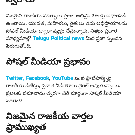
స్వరాలు
నిజమైన రాజకీయ మార్పులు ప్రజల అభిప్రాయాలపై ఆధారపడి
ఉంటాయి. యువత, మహిళలు, రైతులు తమ అభిప్రాయాలను
సోషల్ మీడియా ద్వారా వ్యక్తం చేస్తున్నారు. నిత్యం ప్రచార
మాధ్యమాల్లో
Telugu
Political news
మీద ప్రజా స్పందన
పెరుగుతోంది.
సోషల్ మీడియా ప్రభావం
Twitter,
Facebook
,
YouTube
వంటి ప్లాట్‌ఫార్మ్స్‌పై
రాజకీయ డిబేట్లు, ప్రచార వీడియోలు వైరల్ అవుతున్నాయి.
ప్రజలకు సమాచారం త్వరగా చేరే మార్గంగా సోషల్ మీడియా
మారింది.
నిజమైన రాజకీయ వార్తల
ప్రాముఖ్యత