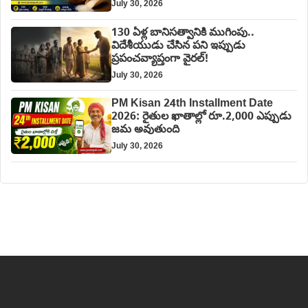
July 30, 2026
130 ఏళ్ల బానిసత్వానికి ముగింపు..
విదేశీయుడు చేసిన పని ఇప్పుడు
ప్రపంచవ్యాప్తంగా వైరల్!
July 30, 2026
PM Kisan 24th Installment Date
2026: రైతుల ఖాతాల్లో రూ.2,000 ఎప్పుడు
జమ అవుతుంది
July 30, 2026