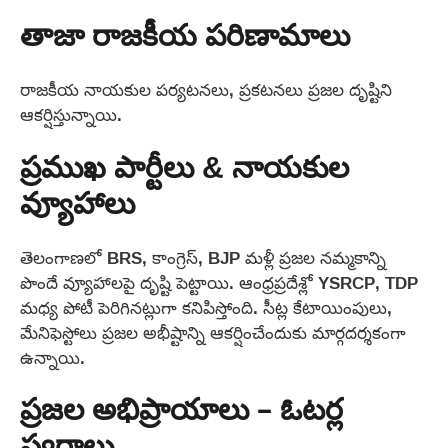
తాజా రాజకీయ పరిణామాలు
రాజకీయ నాయకుల పర్యటనలు, ప్రకటనలు ప్రజల దృష్టిని
ఆకర్షిస్తున్నాయి.
ప్రముఖ పార్టీలు & నాయకుల
వ్యూహాలు
తెలంగాణలో BRS, కాంగ్రెస్, BJP మళ్లీ ప్రజల నమ్మకాన్ని
పొందే వ్యూహాలపై దృష్టి పెట్టాయి. ఆంధ్రప్రదేశ్లో YSRCP, TDP
మధ్య పోటీ పెరిగినట్లుగా కనిపిస్తోంది. సీట్ల కేటాయింపులు,
మేనిఫెస్టోలు ప్రజల అభీష్టాన్ని ఆకర్షించేందుకు మార్గదర్శకంగా
ఉన్నాయి.
ప్రజల అభిప్రాయాలు – ఓటర్ల