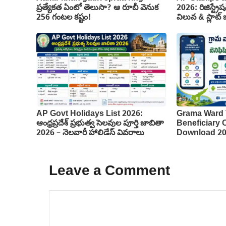
ప్రత్యేకత ఏంటో తెలుసా? ఆ రూబీ వెనుక
2026: రిజిస్ట్రేష
256 గంటల కష్టం!
విలువ & స్లాట్ బు
AP Govt Holidays List 2026:
Grama Ward 
ఆంధ్రప్రదేశ్ ప్రభుత్వ సెలవుల పూర్తి జాబితా
Beneficiary
2026 – నెలవారీ హాలిడేస్ వివరాలు
Download 2
Leave a Comment
Comment