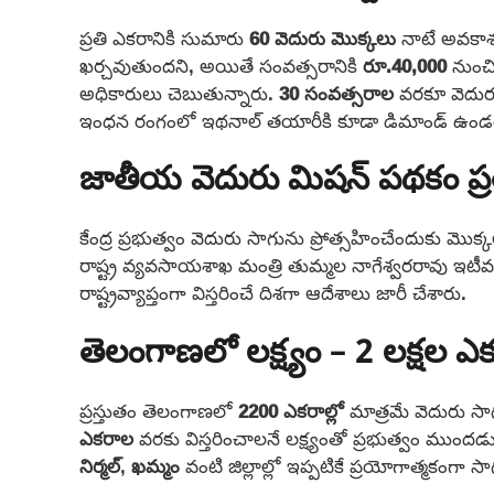
ప్రతి ఎకరానికి సుమారు
60 వెదురు మొక్కలు
నాటే అవకాశ
ఖర్చవుతుందని, అయితే సంవత్సరానికి
రూ.40,000
నుంచ
అధికారులు చెబుతున్నారు.
30 సంవత్సరాల
వరకూ వెదురు
ఇంధన రంగంలో ఇథనాల్ తయారీకి కూడా డిమాండ్‌ ఉండటం
జాతీయ వెదురు మిషన్‌ పథకం ప్ర
కేంద్ర ప్రభుత్వం వెదురు సాగును ప్రోత్సహించేందుకు మొక్
రాష్ట్ర వ్యవసాయశాఖ మంత్రి తుమ్మల నాగేశ్వరరావు ఇటీ
రాష్ట్రవ్యాప్తంగా విస్తరించే దిశగా ఆదేశాలు జారీ చేశారు.
తెలంగాణలో లక్ష్యం – 2 లక్షల ఎక
ప్రస్తుతం తెలంగాణలో
2200 ఎకరాల్లో
మాత్రమే వెదురు సాగ
ఎకరాల
వరకు విస్తరించాలనే లక్ష్యంతో ప్రభుత్వం ముందడ
నిర్మల్
,
ఖమ్మం
వంటి జిల్లాల్లో ఇప్పటికే ప్రయోగాత్మకంగా స