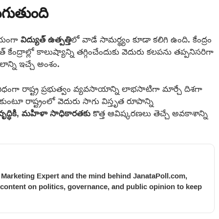
ుగుతుంది
నాయంగా
విద్యుత్‌ ఉత్పత్తి
లో వాడే సామర్థ్యం కూడా కలిగి ఉంది. కేంద్రం
కేంద్రాల్లో కాలుష్యాన్ని తగ్గించేందుకు వెదురు కలపను తప్పనిసరిగా
ాన్ని ఇచ్చే అంశం.
ిధంగా రాష్ట్ర ప్రభుత్వం వ్యవసాయాన్ని లాభసాటిగా మార్చే దిశగా
ంటూ రాష్ట్రంలో వెదురు సాగు విస్తృత రూపాన్ని
ద్ధికి
,
మహిళా సాధికారతకు
కొత్త ఆవిష్కరణలు తెచ్చే అవకాశాన్ని
l Marketing Expert and the mind behind JanataPoll.com,
 content on politics, governance, and public opinion to keep