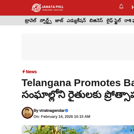
Skip
to
content
ట్రావెల్
స్పోర్ట్స్
జాబ్
ఎడ్యుకేషన్
బిజినెస్
లైఫ్ స్టైల్
రాశి
News
Telangana Promotes Ba
సంఘాల్లోని రైతులకు ప్రోత్స
By
viratnagendar
On: February 14, 2026 10:15 AM