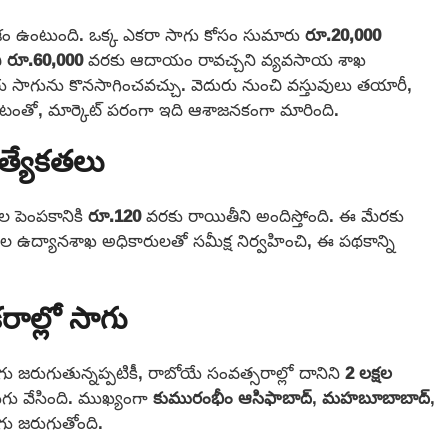
ం ఉంటుంది. ఒక్క ఎకరా సాగు కోసం సుమారు
రూ.20,000
ి
రూ.60,000
వరకు ఆదాయం రావచ్చని వ్యవసాయ శాఖ
 సాగును కొనసాగించవచ్చు. వెదురు నుంచి వస్తువులు తయారీ,
తో, మార్కెట్‌ పరంగా ఇది ఆశాజనకంగా మారింది.
త్యేకతలు
కల పెంపకానికి
రూ.120
వరకు రాయితీని అందిస్తోంది. ఈ మేరకు
వల ఉద్యానశాఖ అధికారులతో సమీక్ష నిర్వహించి, ఈ పథకాన్ని
రాల్లో సాగు
ు జరుగుతున్నప్పటికీ, రాబోయే సంవత్సరాల్లో దానిని
2 లక్షల
ుగు వేసింది. ముఖ్యంగా
కుమురంభీం ఆసిఫాబాద్
,
మహబూబాబాద్
,
ాగు జరుగుతోంది.