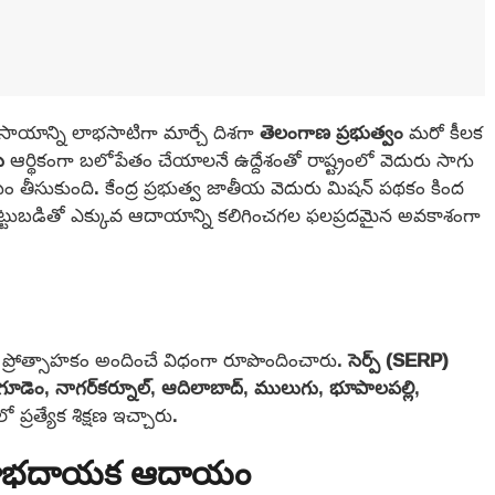
సాయాన్ని లాభసాటిగా మార్చే దిశగా
తెలంగాణ ప్రభుత్వం
మరో కీలక
ు
ఆర్థికంగా బలోపేతం చేయాలనే ఉద్దేశంతో రాష్ట్రంలో వెదురు సాగు
ం తీసుకుంది. కేంద్ర ప్రభుత్వ జాతీయ వెదురు మిషన్‌ పథకం కింద
ెట్టుబడితో ఎక్కువ ఆదాయాన్ని కలిగించగల ఫలప్రదమైన అవకాశంగా
ు ప్రోత్సాహకం అందించే విధంగా రూపొందించారు.
సెర్ప్ (SERP)
్తగూడెం
,
నాగర్‌కర్నూల్
,
ఆదిలాబాద్
,
ములుగు
,
భూపాలపల్లి
,
్రత్యేక శిక్షణ ఇచ్చారు.
ి, లాభదాయక ఆదాయం