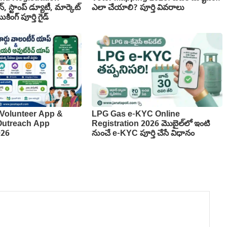
న్, స్టాంప్ డ్యూటీ, మార్కెట్
ఎలా చేయాలి? పూర్తి వివరాలు
కింగ్ పూర్తి గైడ్
Volunteer App &
LPG Gas e-KYC Online
 Outreach App
Registration 2026 మొబైల్‌లో ఇంటి
026
నుంచే e-KYC పూర్తి చేసే విధానం