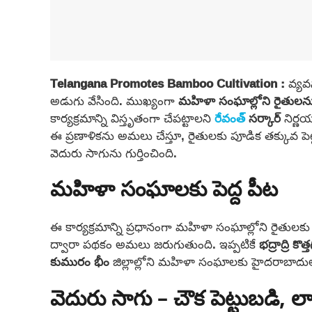
Telangana Promotes Bamboo Cultivation :
వ్యవ
అడుగు వేసింది. ముఖ్యంగా
మహిళా సంఘాల్లోని రైతులన
కార్యక్రమాన్ని విస్తృతంగా చేపట్టాలని
రేవంత్
సర్కార్
నిర్ణయ
ఈ ప్రణాళికను అమలు చేస్తూ, రైతులకు పూడిక తక్కువ ప
వెదురు సాగును గుర్తించింది.
మహిళా సంఘాలకు పెద్ద పీట
ఈ కార్యక్రమాన్ని ప్రధానంగా మహిళా సంఘాల్లోని రైతులక
ద్వారా పథకం అమలు జరుగుతుంది. ఇప్పటికే
భద్రాద్రి కొత
కుమురం భీం
జిల్లాల్లోని మహిళా సంఘాలకు హైదరాబాదులో ప
వెదురు సాగు – చౌక పెట్టుబడ