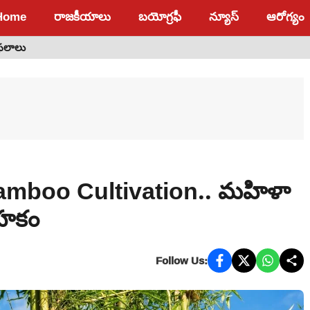
Home
రాజకీయాలు
బయోగ్రఫీ
న్యూస్
ఆరోగ్యం
 ఫలాలు
mboo Cultivation.. మహిళా
ాహకం
Follow Us: