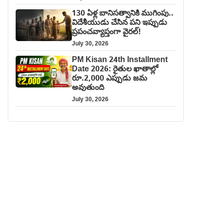
130 ఏళ్ల బానిసత్వానికి ముగింపు..
విదేశీయుడు చేసిన పని ఇప్పుడు
ప్రపంచవ్యాప్తంగా వైరల్!
July 30, 2026
PM Kisan 24th Installment
Date 2026: రైతుల ఖాతాల్లో
రూ.2,000 ఎప్పుడు జమ
అవుతుంది
July 30, 2026