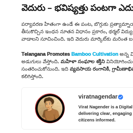
వెదురు – భవిష్యత్తు పంటగా ఎద
పర్యావరణ హితంగా ఉండే ఈ పంట, బొగ్గుకు ప్రత్యామ్
తీసుకొచ్చిన ఇంధన నూతన విధానం ప్రకారం, థర్మల్ విద్యుత్ 
వాడాలని సూచించింది. ఇది వెదురు మార్కెట్‌కు మరింత బల
Telangana Promotes
Bamboo Cultivation
అన్న వ
అడుగులు వేస్తోంది.
మహిళా సంఘాల శక్తిని
వినియోగించుకు
సంతరించుకోనుంది. ఇది
వ్యవసాయ రంగానికి
,
గ్రామీణాభివృ
కలిగిస్తోంది.
viratnagendar
Virat Nagender is a Digita
delivering clear, engaging
citizens informed.