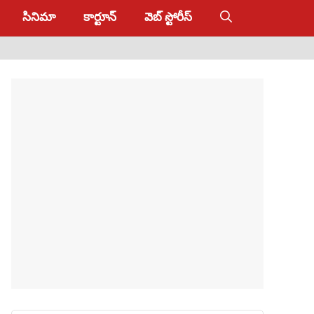
సినిమా
కార్టూన్
వెబ్ స్టోరీస్